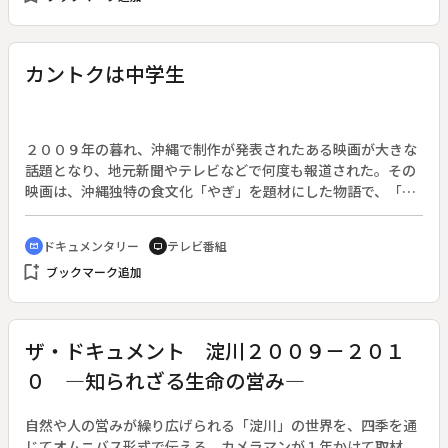
「アイバの有罪はアメリカ政府の捏造によって仕組まれたもの
して秋には長い掛け干しを作る。その曲線は人の手と山の風景
だったのではないか」そして「本当の東京ローズは６人いたの
がつくる芸術品のようだ。◆尾木場の棚田は明治時代に野上休
ではないか」と疑念を抱く。なぜアメリカ政府はアイバ戸栗を
右衛門という農夫の手によって開墾が始まった。休右衛門は操
カントクは中学生
陥れたのか。日米両国で徹底取材の末、黒幕の正体と驚くべき
さんの祖父・喜次郎の兄にあたる人物。山の湧き水とため池の
理由にたどり着く。
雨水を頼りに、明治・大正・昭和と時代を経て石を積み上げ出
来上がった棚田は「休右衛門新田」と呼ばれ、山の上の人々の
暮らしを支えてきた。先祖が開墾したこの棚田の四季の営み
２００９年の暮れ、沖縄で制作が発表されたある映画が大きな
を、操さんは半世紀以上の間、大切に守っている。◆しかしこ
話題となり、地元新聞やテレビなどで何度も報道された。その
こ２０年ほどで離農・離村が続き、集落の人口は３０人に減
映画は、沖縄独特の食文化「やぎ」を題材にした物語で、「沖
り、平均年齢は７０歳を超えている。跡継ぎの居ない操さん
縄から世界を目指して発信する」とプロデューサーたちは意気
も、山のふもとの病院に入院する妻タミさんの看病をしながら
込んでいた。しかし、なぜこの「やぎ」の映画がそんなに注目
ドキュメンタリー
テレビ番組
cinematic_blur
tv
農作業を続ける毎日だ。戦後まもなく結婚し、山の上で操さん
されたのか。それは、この劇場用長編映画「やぎの散歩」（仮
bookmark_add
と働き続けてきたタミさん。そのタミさんのために早朝から棚
ブックマーク追加
題）の監督を任されたのが、１３歳のまだ中学生の男の子だっ
田へ出て作業し、午後からは病院へ通う。３年間ほぼ休むこと
たからだ。日本映画史上初、中学生カントクの名は仲村颯悟。
なく操さんはこの生活を送ってきた。◆そして６５回目の田植
中学生カントク颯悟くんの熱い冬休みに密着した。（映画は
えが始まる一月前の５月…。山の上の棚田の四季と、そこに暮
「やぎの冒険」として２０１０年９月に公開された。）
ザ・ドキュメント 淀川２００９－２０１
らす田守人の棚田への思いを描く。
０ ―知られざる生命の営み―
自然や人の営みが繰り広げられる「淀川」の世界を、四季を通
じてオムニバス形式で伝える。カメラマンが１年かけて取材