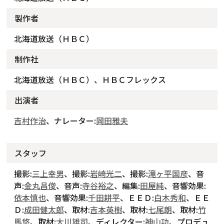
製作者
北海道放送（ＨＢＣ）
制作社
北海道放送（ＨＢＣ）、ＨＢＣフレックス
出演者
吉村作治
、ナレーター:
岡田雅夫
スタッフ
撮影:
三上幸男
、撮影:
岩崎光二
、撮影:
滝ヶ平国彦
、音
声:
金丸昌俊
、音声:
寺谷裕之
、編集:
田屋純
、音響効果:
依本慎也
、音響効果:
千田耕平
、ＥＥＤ:
白木秀和
、ＥＥ
Ｄ:
成田健太郎
、取材:
吉本英樹
、取材:
七尾朗
、取材:
竹
馬悠
、取材:
大川雄司
、ディレクター:
神山功
、プロデュ