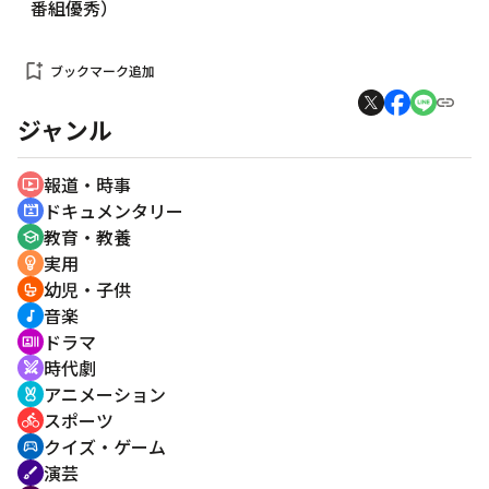
番組優秀）
bookmark_add
ブックマーク追加
ジャンル
報道・時事
ondemand_video
ドキュメンタリー
cinematic_blur
教育・教養
school
実用
emoji_objects
幼児・子供
crib
音楽
music_note
ドラマ
recent_actors
時代劇
swords
アニメーション
cruelty_free
スポーツ
directions_bike
クイズ・ゲーム
sports_esports
演芸
brush