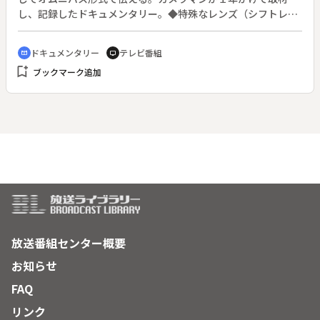
し、記録したドキュメンタリー。◆特殊なレンズ（シフトレン
ズ）を使ったジオラマ映像や、淀川の上流から下流までをパラ
グライダーに乗って撮影するなど、技術を駆使。ビワコオオナ
ドキュメンタリー
テレビ番組
cinematic_blur
tv
マズ及びその産卵が淀川で初めて撮影された。◆〈春〉：日本
bookmark_add
ブックマーク追加
最大の淡水生物・ビワコオオナマズの産卵。〈夏〉：松本さん
一家を通じて伝える、淀川のサーフィンやなにわ淀川花火大
会。〈秋〉：流される木津川の流れ橋、水生生物の調査で発見
される外来魚、天然記念物・イタセンパラの淀川放流と産卵、
川魚を餌とする鳥・ミサゴ、などを紹介していく。
放送番組センター概要
お知らせ
FAQ
リンク