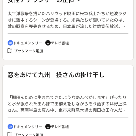
ない戦争の歴史がまだ残されていることを訴える。
太平洋戦争を描いたハリウッド映画に米軍兵士たちが短波ラジ
オに熱中するシーンが登場する。米兵たちが聞いていたのは、
敵の戦意を喪失させるため、日本軍が流した対敵宣伝放送。意
外にも美しい声で語りかける女性ディスクジョッキーは米兵た
ちに熱狂的に支持され、いつしか「東京ローズ」と呼ばれるよ
ドキュメンタリー
テレビ番組
cinematic_blur
tv
うになる。◆終戦後、「東京ローズ」の正体探しを始める外国
bookmark_add
ブックマーク追加
人記者達。そこで浮上したのがロサンゼルス生まれの日系２
世・アイバ戸栗郁子だった。アメリカ人であるアイバは、１９
４１年、叔母を見舞うため、両親の祖国である日本に初めて渡
ってきた。しかしその直後に太平洋戦争が勃発。帰国の機会を
窓をあけて九州 操さんの掛け干し
失い、滞在費捻出のため職を得たラジオ東京（現ＮＨＫ）で、
ディスクジョッキーに抜擢されていた。◆報道によって、アイ
バは一躍時の人に。しかしそれは悲劇の始まりだった。アメリ
カ人でありながら敵国・日本に加担したとして、アイバは逮捕
「棚田んために生まれてきたようなあんべがします」ぴったり
されサンフランシスコで「東京ローズ裁判」にかけられる。ア
と水が張られた田んぼで田植えをしながらそう話すのは野上操
イバは「自分は米兵の戦意喪失を図るような放送はしていな
さん。薩摩半島の真ん中、東市来町尾木場の棚田の田守人だ。
い」と主張したものの、結局女性としては史上初となる「国家
◆標高３２５メートルの山の斜面に広がる尾木場の棚田。その
反逆罪」で禁固１０年・アメリカ国籍剥奪の有罪判決を受け、
中でもひときわ目を引くのが、操さんの全長２００メートルも
ドキュメンタリー
テレビ番組
cinematic_blur
tv
刑務所に服役することとなる。しかし…。◆番組は、５００ペ
ある田んぼだ。蛇行する田んぼの曲線に沿うように、春には一
bookmark_add
ージに渡る当時のＦＢＩの極秘ファイルを入手。これにより
ブックマーク追加
面にレンゲの花が咲き、田打ち、代掻き、田植えに稲刈り、そ