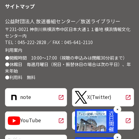
サイトマップ
公益財団法人 放送番組センター／放送ライブラリー
〒231-0021 神奈川県横浜市中区日本大通１１番地 横浜情報文化
センター内
TEL：045-222-2828 ／ FAX：045-641-2110
利用案内
●開館時間 10:00～17:00（視聴の申込みは閉館30分前まで）
●休館日 毎週月曜日（祝日・振替休日の場合は次の平日）、年
末年始
●利用料 無料
note
X(Twitter)
open_in_new
open_in_new
✕
LINE
YouTube
open_in_new
open_in_new
✕