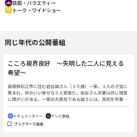
芸能・バラエティー
groups
トーク・ワイドショー
adaptive_audio_mic
同じ年代の公開番組
こころ視界良好 ～失明した二人に見える
希望～
島根県松江市に住む岩谷誠さん（３５歳）一家。３人の子宝に
恵まれ、仲のいい幸せな５人家族だ。岩谷さん夫妻は共に視覚
に障がいがある。一家の大黒柱である誠さんは、高校を卒業後
突然、視野が狭くなる病気と宣告され、去年ほとんど目が見え
なくなった。不安を抱きながらも、誠さんは経営する針マッサ
ドキュメンタリー
テレビ番組
cinematic_blur
tv
ージの店で３人の従業員を雇い、さらに店舗の拡充を目指して
bookmark_add
ブックマーク追加
いる。夫と支え合い子育てに励む全盲の妻、両親の手を引き弟
や妹の面倒をみる８歳の長女。家族が支え合って前向きに生き