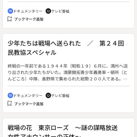
ほどの金糸刺繍が施されて、遠目には黄金で作られているよう
にも見える。◆ちょうさは豊浜町内２３の地区それぞれが持つ
ドキュメンタリー
テレビ番組
cinematic_blur
tv
が、このうちの一台が新調されることになった。刺繍を担当す
bookmark_add
ブックマーク追加
るのは縫箔師・小山幸雄さん。何年もあたためていたデザイン
から型紙を起こし、一本の針からきらびやかな龍が姿を現して
ゆく。一方では祭りに向けて、各地区の男たちが重さ２トンを
超すちょうさを担ぐ準備を進める。◆番組では「八幡神社宮参
少年たちは戦場へ送られた ／ 第２４回
り」「担きじょう」「担きくらべ」などの模様とともに、ちょ
民教協スペシャル
うさ祭にかける人々の熱い心意気を紹介する。
終戦の一年前である１９４４年（昭和１９）６月に、満州へ送
り出された少年たちがいた。満蒙開拓青少年義勇軍・頓所（と
んどころ）中隊、長野県で集められた総勢２００人である。そ
の多くが１４歳・１５歳だった。「満州に行けば地主になれ
る」、貧しい農家で生きる手立てのない子どもたちは希望に燃
ドキュメンタリー
テレビ番組
cinematic_blur
tv
えて渡満した。しかし、待っていたのは余りにも酷い運命だっ
bookmark_add
ブックマーク追加
た。◆２００９年夏、当時を生き抜いた人々が、中国へ最後の
慰霊の旅に出た。そこでかつての少年たちは、初めて苛酷な体
験を明らかにする。そして消息のわかっていない中隊長の足跡
を、娘が必死に辿る。さらに現地の中国人の証言や当時の資料
戦場の花 東京ローズ ～謎の謀略放送
などから、知られざる戦争の事実が明らかになっていく。番組
女性アナウンサーの正体～
では当事者の高齢化が進むなか、記録し語り継がなければなら