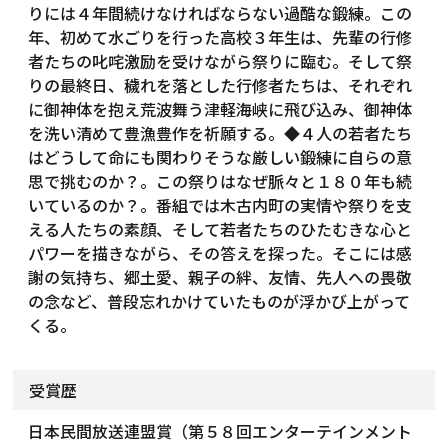
りには４年間続けなければならない過酷な鍛練。この
年、初めて水ごりを行った高校３年生は、先輩の行修
者たちの叱咤激励を受けながら祭りに臨む。そして祭
りの最終日、穢れを落とした行修者たちは、それぞれ
に御神体を抱え荒波舞う津軽海峡に飛び込み、御神体
を洗い清めて豊漁豊作を祈願する。◆４人の若者たち
はどうして命にも関わりそうな厳しい鍛練に自らの意
思で挑むのか？。この祭りはなぜ脈々と１８０年も続
いているのか？。番組では木古内町の実情や祭りを支
える人たちの素顔、そして若者たちのひたむきな心と
パワーを描きながら、その答えを探った。そこには感
謝の気持ち、郷土愛、親子の絆、友情、先人への畏敬
の念など、普段忘れかけていたものが浮かび上がって
くる。
受賞歴
日本民間放送連盟賞（第５８回エンターテインメント