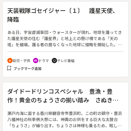
ている姿は、不況で沈みがちな現代に元気と勇気を与えてくれ
る。岩谷さん一家の１０年をカメラが追った。
天装戦隊ゴセイジャー〔１〕 護星天使、
降臨
ある日、宇宙虐滅軍団・ウォースターが現れ、地球を護ってき
た護星天使の住む「護星界」と地上との懸け橋である「天の
塔」を破壊。護る者の居なくなった地球に侵略を開始した。し
かし、偶然地上を訪れていた５人の見習い護星天使たちが、天
装戦隊ゴセイジャーとなり、ウォースターに天罰を下す。スー
幼児・子供
ドラマ
テレビ番組
crib
recent_actors
tv
パー戦隊シリーズ第３４作。（２０１０年２月１４日～２０１
bookmark_add
ブックマーク追加
１年２月６日放送、全５０回）◆第１回。略奪と破壊を繰り返
していた宇宙虐滅軍団ウォースターの幹部・流星のデレプタは
護星界と地上の懸け橋である天の塔を破壊し、地球を侵略しよ
うとしていた。その時、偶然地上研修に来ていた見習い護星天
ダイドードリンコスペシャル 豊漁・豊
使アラタ（千葉雄大）、エリ（さとう里香）、アグリ（浜尾京
作！黄金のちょうさの揃い踏み さぬき豊
介）、モネ（にわみきほ）、ハイド（小野健斗）の５人は種族
を超えて団結し、天装戦隊ゴセイジャーに変身。地球を護るた
浜ちょうさ祭
め、ウォースターに立ち向かう。
瀬戸内海に面する香川県観音寺市豊浜町。この町の鎮守・豊浜
八幡神社の秋季例大祭には、神輿のお供をする巨大な太鼓台
「ちょうさ」が繰り出す。ちょうさは神様も乗るため、眩しい