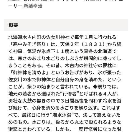
ーサー:
新藤幸治
概要
北海道木古内町の佐女川神社で毎年１月に行われる
「寒中みそぎ祭り」は、天保２年（１８３１）から続
く神事。気温が氷点下１１度という真冬の北海道で
は、寒さのあまり水ごりのしぶきが瞬間的に凍ってし
まうこともある。その昔、木古内の神社守の夢枕に
「御神体を清めよ」というお告げがあり、氷が張った
佐女川の水で御神体と自分自身の身を清めた、という
ことが、祭りの始まりと言われている。◆祭りでは、
地元の若者から選ばれた“行修者”と呼ばれる４人が、
勇壮な太鼓の響きの中で３日間昼夜を問わず冷水を浴
び続けて、心身を清める水ごりを繰り返す。これはす
べて、最終日に行う“海水沐浴”で、決して震えないた
めのもの。水ごりは、後ろから丸太で殴られるような
衝撃と言われている。しかも、一度行修者になった限