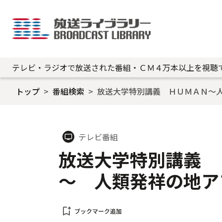
テレビ・ラジオで放送された番組・ＣＭ４万本以上を視聴
トップ
番組検索
放送大学特別講義 ＨＵＭＡＮ～
テレビ番組
tv
放送大学特別講義 
～ 人類発祥の地ア
bookmark_add
ブックマーク追加