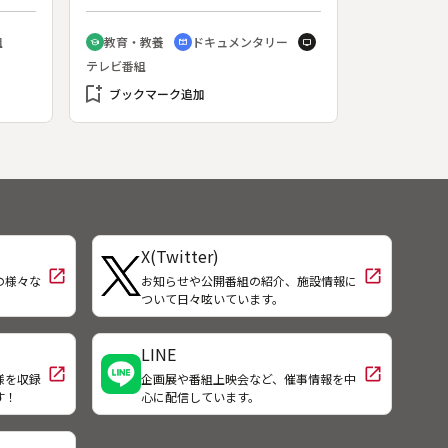
レ）をタガで締め、祝い樽を作る。
界～
プラスチック製品の普及で曲げ物職
組
教育・教養
ドキュメンタリー
school
cinematic_blur
tv
人は激減したが、産湯の下盥、結婚
テレビ番組
の祝い樽など、人生の節目と曲げ物
bookmark_add
は深く結びついてきた。◆榊さん
ブックマーク追加
は、箪笥職人として修行したが洋箪
笥に押され、高岡銅器を入れる桐箱
作りを始めた。頭の中にある設計図
を物差し一本で形にしていく。蓋が
ガタつかず、継ぎ目が直角で、見た
目に美しいのが良い箱だと語る。◆
祝い樽づくりの工程
X(Twitter)
open_in_new
open_in_new
の様々な
お知らせや公開番組の紹介、施設情報に
！
ついて日々呟いています。
LINE
open_in_new
open_in_new
様を収録
企画展や番組上映会など、催事情報を中
す！
心に配信しています。