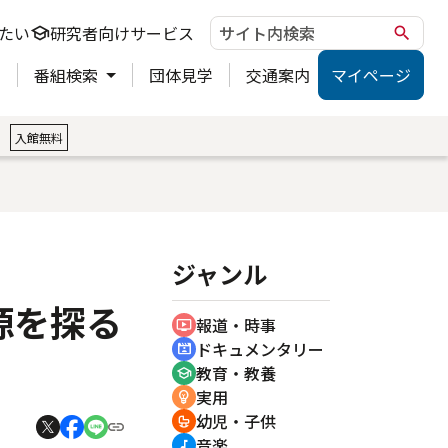
たい
研究者向けサービス
school
search
ト
番組検索
団体見学
交通案内
マイページ
。
入館無料
ジャンル
源を探る
報道・時事
ondemand_video
ドキュメンタリー
cinematic_blur
教育・教養
school
実用
emoji_objects
幼児・子供
crib
音楽
music_note