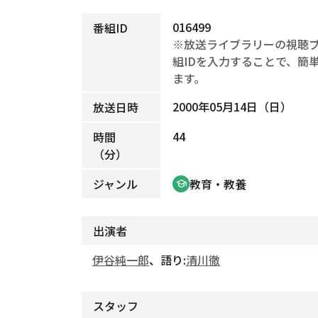
016499
番組ID
※放送ライブラリーの視聴
組IDを入力することで、簡
ます。
2000年05月14日（日）
放送日時
44
時間
（分）
ジャンル
教育・教養
school
出演者
伊谷純一郎
、語り:
清川徹
スタッフ