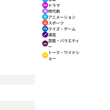
ドラマ
recent_actors
時代劇
swords
アニメーション
cruelty_free
スポーツ
directions_bike
クイズ・ゲーム
sports_esports
演芸
brush
芸能・バラエティ
groups
ー
トーク・ワイドシ
adaptive_audio_mic
ョー