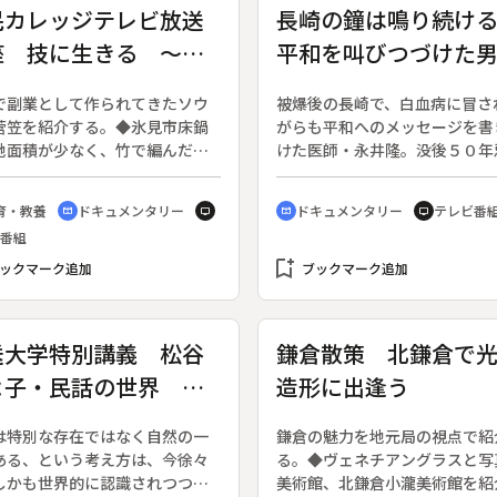
民カレッジテレビ放送
長崎の鐘は鳴り続け
座 技に生きる ～富
平和を叫びつづけた
の手仕事～〔６〕
永井隆
で副業として作られてきたソウ
被爆後の長崎で、白血病に冒さ
農家の手仕事」～菅笠
菅笠を紹介する。◆氷見市床鍋
がらも平和へのメッセージを書
りとソウケ作り～
地面積が少なく、竹で編んだ笊
けた医師・永井隆。没後５０年
る）・ソウケを副業として作っ
あたる２０００年、未発表の書
た。岡野さんはただ一人の継承
原稿が相次いで見つかった。被
育・教養
ドキュメンタリー
ドキュメンタリー
テレビ番
cinematic_blur
tv
cinematic_blur
tv
卵形の枠にタケボネを取り付
地・長崎の象徴とも言われる永
番組
アミダケで編んでいく。昭和２
の人生と、平和へのメッセージ
代には家族総出で作業が行わ
bookmark_add
つめ直す。
ックマーク追加
ブックマーク追加
友達の家に遊びに行っても「お
手伝いして来たんか」と言われ
いう。◆福岡町の菅笠は「加賀
送大学特別講義 松谷
鎌倉散策 北鎌倉で
の名で全国に知られた。笠の骨
よ子・民話の世界 松
造形に出逢う
を作るのは男性の仕事、菅を縫
けて仕上げるのは女性の仕事
みよ子
◆ソウケづくりの工程、菅笠づ
は特別な存在ではなく自然の一
鎌倉の魅力を地元局の視点で紹
の工程
ある、という考え方は、今徐々
る。◆ヴェネチアングラスと写
しかも世界的に認識されつつあ
美術館、北鎌倉小瀧美術館を紹