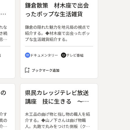
る
鎌倉散策 材木座で出会
男
ったポップな生活雑貨
れな
鎌倉の隠れた魅力を地元局の視点で
き続
紹介する。◆材木座で出会ったポッ
忌に
プな生活雑貨紹介する。
簡や
爆
組
ドキュメンタリー
テレビ番組
cinematic_blur
tv
井隆
を見
bookmark_add
ブックマーク追加
光の
県民カレッジテレビ放送
講座 技に生きる ～富
山の手仕事～〔２〕
介す
木工品の曲げ物と指し物の職人を紹
「熟練技の用具」～曲げ
真の
介する。◆山ノ下さんは曲げ物職
物、指し物、結い物の世
介す
人。丸鉋で丸みをつけた側板（ク