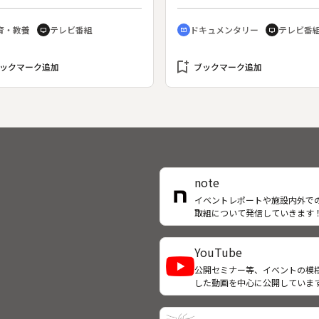
環境汚染などで人間の未来さえ
る。
まれている今、作家の松谷みよ
育・教養
テレビ番組
ドキュメンタリー
テレビ番
tv
cinematic_blur
tv
が、民話の世界から自然と人間
係を再考する。とりあげる民話
坊さんに化けた岩魚」、「小さ
bookmark_add
ックマーク追加
ブックマーク追加
キクルミ」、「公害を知らせに
河童」、「月見草の嫁」。民話
精霊の声が込められており、そ
自然との共生へのヒントがあ
。
note
イベントレポートや施設内外で
取組について発信していきます
YouTube
公開セミナー等、イベントの模
した動画を中心に公開していま