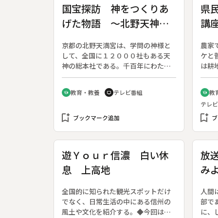
国宝探訪 神をつくりあ
県
げた物語 ～北野天神縁
講
起絵巻～
山
京都の北野天満宮は、学問の神様と
農家
「
して、全国に１２０００社もある天
ケと
作
神の総本社である。千百年にわた
は耕
り、実在の人物、菅原道真を祭神と
（ざ
して祀ってきた。国宝「北野天神縁
てき
教育・教養
テレビ番組
教
school
tv
school
起絵巻」は、右大臣にまで昇った道
者。
テレビ
真が、讒言により太宰府に流され、
け、
bookmark_add
死後、怨霊となって復讐するという
bookmark_add
０年
ブックマーク追加
ブ
物語で、我が国最長の絵巻物であ
れ、
る。当時の公家貴族や庶民の姿が活
前は
写されている。承久元年（１２１
たと
遊Ｙｏｕｒ信濃 白い休
放
９）、幕府と朝廷の共存共栄を願っ
笠」
息 上高地
み
て藤原道家が描かせたものだが、作
組み
者は不詳。やがて時代は鎌倉幕府の
い付
谷
武家社会に移る。◆北野天満宮社殿
だ。
全国的に知られた観光スポットだけ
人間
【国宝】、北野天神縁起絵巻【国
くり
でなく、日常生活の中にある信州の
部で
宝】
風土や文化を紹介する。◆今回は観
に、