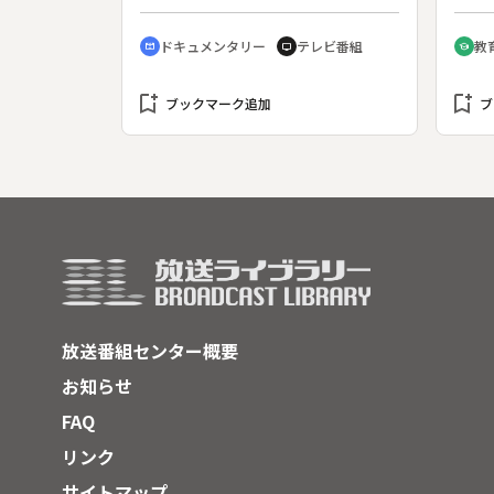
光シーズンオフの、眠ったように静
る。
かな上高地を紹介する。
危ぶ
ドキュメンタリー
テレビ番組
教
cinematic_blur
tv
school
子氏
の関
bookmark_add
bookmark_add
は「
ブックマーク追加
ブ
なオ
きた
には
こに
る
放送番組センター概要
お知らせ
FAQ
リンク
サイトマップ