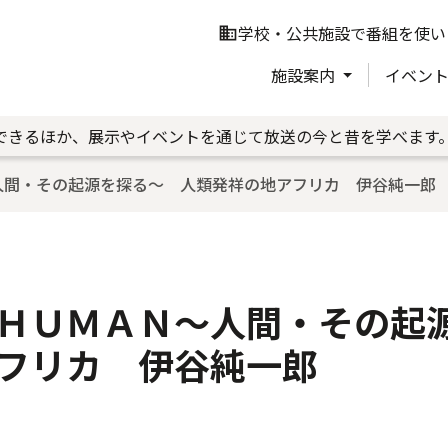
学校・公共施設で番組を使い
business
施設案内
イベン
できるほか、展示やイベントを通じて放送の今と昔を学べます
人間・その起源を探る～ 人類発祥の地アフリカ 伊谷純一郎
ＨＵＭＡＮ～人間・その起
フリカ 伊谷純一郎