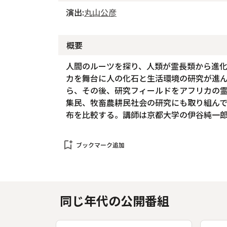
演出:
丸山公彦
概要
人間のルーツを探り、人類が霊長類から進
カを舞台に人の化石と生活環境の研究が進
ら、その後、研究フィールドをアフリカの
集民、牧畜農耕民社会の研究にも取り組ん
布を比較する。講師は京都大学の伊谷純一
bookmark_add
ブックマーク追加
同じ年代の公開番組