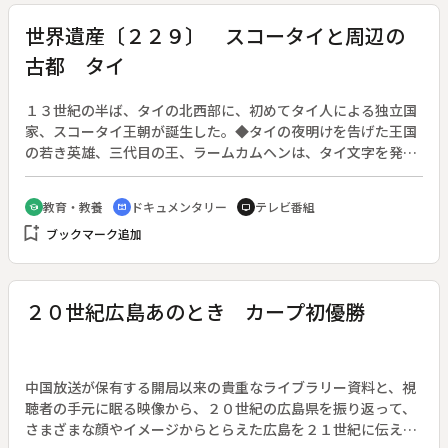
世界遺産〔２２９〕 スコータイと周辺の
古都 タイ
１３世紀の半ば、タイの北西部に、初めてタイ人による独立国
家、スコータイ王朝が誕生した。◆タイの夜明けを告げた王国
の若き英雄、三代目の王、ラームカムヘンは、タイ文字を発明
し、初めて治水事業を行うなど、国力の発展に力を尽くした。
◆王国は、クメールのヒンドゥー文化などの影響を受けなが
教育・教養
ドキュメンタリー
テレビ番組
school
cinematic_blur
tv
ら、スコータイ独得の、絢爛たる仏教芸術の華を咲かせた。◆
bookmark_add
ブックマーク追加
実質わずか百数十年の王朝であったが、それは、タイ文化の基
礎を築いた時代であり、タイの人々の誇りでもある。◆スコー
タイと周辺の古都、シー・サッチャナーライ遺跡、カンペー
ン・ペット遺跡
２０世紀広島あのとき カープ初優勝
中国放送が保有する開局以来の貴重なライブラリー資料と、視
聴者の手元に眠る映像から、２０世紀の広島県を振り返って、
さまざまな顔やイメージからとらえた広島を２１世紀に伝え