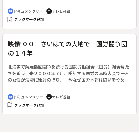
る。◆この回は「カープ初優勝」。
ドキュメンタリー
テレビ番組
cinematic_blur
tv
bookmark_add
ブックマーク追加
映像’００ さいはての大地で 国労闘争団
の１４年
北海道で解雇撤回闘争を続ける国鉄労働組合（国労）組合員た
ちを追う。◆２０００年７月、紛糾する国労の臨時大会で一人
の女性が演壇に駆けのぼり、「今なぜ国労本部は闘いをやめよ
うとするのですか！これでは私たちが悩み苦しんだ１４年がす
べて無駄になるんです」と叫んだ。国鉄が１９８７年に分割民
ドキュメンタリー
テレビ番組
cinematic_blur
tv
営化された際、国鉄と国労は対立。北海道と九州では国労組合
bookmark_add
ブックマーク追加
員の半数以上がＪＲに採用されなかった。国鉄精算事業団に送
り込まれた彼らのうち１０４７人が３年後に解雇されたため、
解雇撤回を求めて闘争団が結成された。臨時大会で登壇した女
性は、北海道音威子府の闘争団員の妻だった。ここでは４８人
の元国鉄マンとその家族が、羊羹や木工クラフトを作りながら
ＪＲへの復帰を求めている。