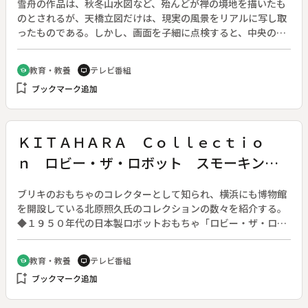
雪舟の作品は、秋冬山水図など、殆んどが禅の境地を描いたも
のとされるが、天橋立図だけは、現実の風景をリアルに写し取
ったものである。しかし、画面を子細に点検すると、中央の部
分は大胆な俯瞰の構図で、多くの寺や神社、民家などを丹念に
描きこんだ平和な理想郷の様子であり、下部は一転、水平の目
教育・教養
テレビ番組
school
tv
線で、反対側の山並みや信仰の対象である小島二つを、実景を
bookmark_add
ブックマーク追加
逆転させて巧みに取り込んでいる。５００年前、応仁の戦乱を
離れ、理想の禅的世界を描こうとしたものであることが分か
る。◆天橋立図 雪舟筆【国宝】（京都国立博物館蔵）
ＫＩＴＡＨＡＲＡ Ｃｏｌｌｅｃｔｉｏ
ｎ ロビー・ザ・ロボット スモーキング
ロボット
ブリキのおもちゃのコレクターとして知られ、横浜にも博物館
を開設している北原照久氏のコレクションの数々を紹介する。
◆１９５０年代の日本製ロボットおもちゃ「ロビー・ザ・ロボ
ット」「スモーキングロボット」を紹介する。
教育・教養
テレビ番組
school
tv
bookmark_add
ブックマーク追加