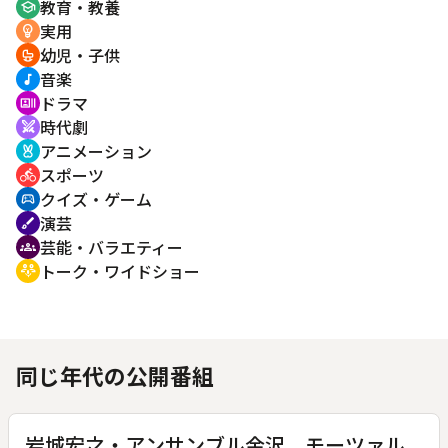
教育・教養
school
実用
emoji_objects
幼児・子供
crib
音楽
music_note
ドラマ
recent_actors
時代劇
swords
アニメーション
cruelty_free
スポーツ
directions_bike
クイズ・ゲーム
sports_esports
演芸
brush
芸能・バラエティー
groups
トーク・ワイドショー
adaptive_audio_mic
同じ年代の公開番組
岩城宏之・アンサンブル金沢 モーツァル