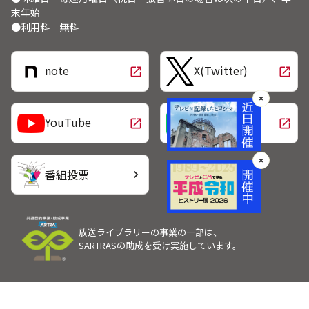
末年始
●利用料 無料
note
X(Twitter)
open_in_new
open_in_new
✕
LINE
YouTube
open_in_new
open_in_new
✕
番組投票
chevron_right
放送ライブラリーの事業の一部は、
SARTRASの助成を受け実施しています。
Copyright Broadcast Programming Center of Japan.