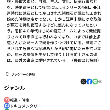
根・鳥取の素顔、自然、生活、文化、伝承行事など
を、映像遺産として後世に伝えるシリーズ番組。◆江
戸時代に砥石として産出された諸鹿石が硯に加工され
始めた時期は定かでない。しかし江戸末期には鳥取藩
が原石を特別管理するほどに盛んになっていたとい
う。昭和４０年代はじめの庭石ブームによって機械掘
りされて以来採掘は行われなくなり、いまでは前上多
造さんがただ一人で硯を作りつづけている。風雨にさ
らされて危険な採掘場あとから硯に向いた石を拾い集
め、原石の風情を生かして作り上げる前上さんの硯
は、県外の書家に愛好されている。（鳥取県若桜町）
bookmark_add
ブックマーク追加
ジャンル
報道・時事
ondemand_video
ドキュメンタリー
cinematic_blur