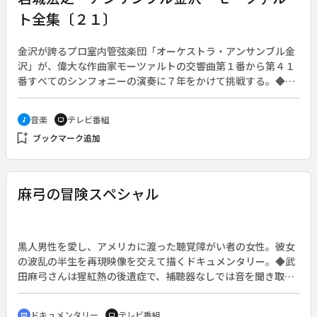
ト全集〔２１〕
金沢が誇るプロ室内管弦楽団「オーケストラ・アンサンブル金
沢」が、偉大な作曲家モーツァルトの交響曲第１番から第４１
番すべてのシンフォニーの演奏に７年をかけて挑戦する。◆第
２１夜では、ヴァイオリン協奏曲第３番ト長調Ｋ．２１６「第
１楽章 Ａｌｌｅｇｒｏ」「第２楽章 Ａｄａｇｉｏ」「第３
音楽
テレビ番組
music_note
tv
楽章 ＲＯＮＤＥＡＵ」、協奏交響曲変ホ長調Ｋ．２９７ｂ
bookmark_add
ブックマーク追加
「Ａｌｌｅｇｒｏ」「Ａｄａｇｉｏ」「Ａｎｄａｎｔｉｎｏ
ｃｏｎ Ｖａｖｉａｚｉｏｎｉ」（一部を割愛）を紹介する。
指揮は岩城宏之、コンサートマスターはフェレンツ・キッシ
ュ、ヴァイオリンは戸田弥生、オーボエは水谷元、ホルンは金
麻弓の冒険スペシャル
星眞、ファゴットは柳浦慎二、クラリネットは遠藤文江。１９
９９年１１月１６日、東京・浜離宮朝日ホールで収録。
黒人男性を愛し、アメリカに渡った聴覚障がい者の女性。彼女
の波乱の半生を再現映像を交えて描くドキュメンタリー。◆武
田麻弓さんは猩紅熱の後遺症で、補聴器なしでは音を聞き取れ
ない。しかし努力を重ね、普通学校に通学した。激しいいじめ
を乗り越え、デザイン学校を最優秀で卒業。デザインの勉強を
ドキュメンタリー
テレビ番組
cinematic_blur
tv