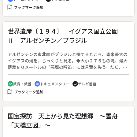
通じて、黒人の身体の美しさと差別を跳ね返す強く明るい精神
bookmark_add
ブックマーク追加
にひかれた麻弓さんは、やがて黒人男性と結婚してアメリカの
大学へ行き、聴覚障がい児を教える、という夢を持つ。そのた
め大手企業を辞め、風俗店で資金を稼いで渡米。しかし再会し
た恋人と破局、次に知り合って結婚した相手は、実はギャング
世界遺産〔１９４〕 イグアス国立公園
だった。
Ⅱ アルゼンチン／ブラジル
アルゼンチンの東北端がブラジルと接するところ、南米最大の
イグアスの滝を、じっくりと見る。◆大小２７５もの滝、最大
落差８０メートルの「悪魔の喉笛」には言葉を失う。ただ、ご
うごうと落ち続ける水としぶきに、我を忘れて見入るのみ。し
かし滝の裏には、オオムジアマツバメが棲み、飛んで帰ってく
教育・教養
ドキュメンタリー
テレビ番組
school
cinematic_blur
tv
ると、岩盤につかまって過ごす。打ちのめす水に耐える様は、
bookmark_add
ブックマーク追加
修行僧のようだ。◆滝の飛沫が森を潤し、蝶の楽園になってい
る。フクロウチョウの羽化も見ることができる。◆イグアス国
立公園
国宝探訪 天上から見た理想郷 ～雪舟
「天橋立図」～