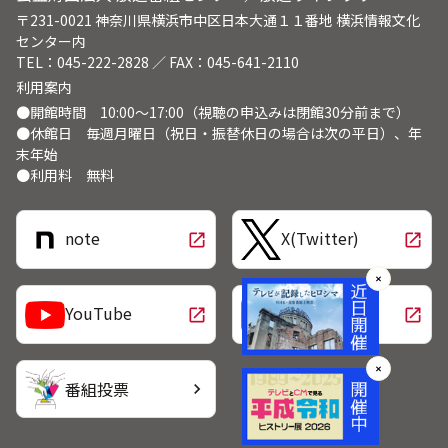
〒231-0021 神奈川県横浜市中区日本大通１１番地 横浜情報文化
センター内
TEL：045-222-2828 ／ FAX：045-641-2110
利用案内
●開館時間 10:00～17:00（視聴の申込みは閉館30分前まで）
●休館日 毎週月曜日（祝日・振替休日の場合は次の平日）、年
末年始
●利用料 無料
note
X(Twitter)
open_in_new
open_in_new
✕
LINE
YouTube
open_in_new
open_in_new
✕
番組投票
chevron_right