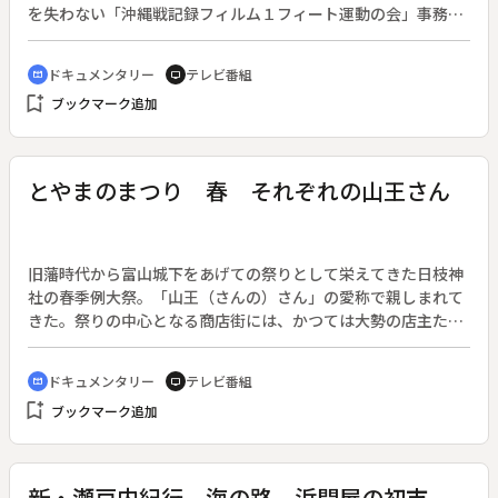
を失わない「沖縄戦記録フィルム１フィート運動の会」事務局
長・中村文子さんの姿を追う。◆「１フィート運動」と通称さ
れるこの運動は、米国公文書館に保管されている沖縄戦記録フ
ドキュメンタリー
テレビ番組
cinematic_blur
tv
ィルムを、県民のカンパにより１フィート１００円単位で購入
bookmark_add
ブックマーク追加
し平和運動に生かそうと、１９８３年に立ち上がった草の根の
運動である。中村さんが事務局長を務めて１７年になるが、沖
縄戦の歴史を語る節目の日には、購入したフィルムをもとに制
作した映画の上映会を開き、子どもたちへの語り継ぎを続けて
とやまのまつり 春 それぞれの山王さん
いる。
旧藩時代から富山城下をあげての祭りとして栄えてきた日枝神
社の春季例大祭。「山王（さんの）さん」の愛称で親しまれて
きた。祭りの中心となる商店街には、かつては大勢の店主たち
が家族で生活し、地元の祭りをささえてきた。しかし、時代の
流れとともに担い手が減少し、衰退していく祭りの姿は、今の
ドキュメンタリー
テレビ番組
cinematic_blur
tv
商店街の姿と重なる。それでも、昔のまま祭りの日を心待ちに
bookmark_add
ブックマーク追加
している地元の人々を追った。
新・瀬戸内紀行 海の路 浜問屋の初市