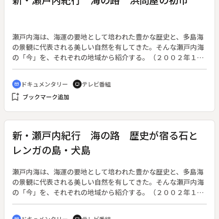
瀬戸内海は、海運の要地として培われた豊かな歴史と、多島海
の景観に代表される美しい自然を有してきた。そんな瀬戸内海
の「今」を、それぞれの地域から紹介する。（２００２年１０
月７日・２００３年９月２２日、全５０回）◆この回は「浜問
屋の初市」。
ドキュメンタリー
テレビ番組
cinematic_blur
tv
bookmark_add
ブックマーク追加
新・瀬戸内紀行 海の路 歴史が宿る石と
レンガの島・犬島
瀬戸内海は、海運の要地として培われた豊かな歴史と、多島海
の景観に代表される美しい自然を有してきた。そんな瀬戸内海
の「今」を、それぞれの地域から紹介する。（２００２年１０
月７日・２００３年９月２２日、全５０回）◆この回は「歴史
が宿る石とレンガの島・犬島」。
ドキュメンタリー
テレビ番組