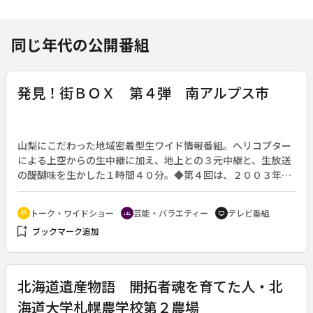
同じ年代の公開番組
発見！街ＢＯＸ 第４弾 南アルプス市
山梨にこだわった地域密着型生ワイド情報番組。ヘリコプター
による上空からの生中継に加え、地上との３元中継と、生放送
の醍醐味を生かした１時間４０分。◆第４回は、２００３年に
合併により誕生した南アルプス市にスポットを当てる。街の特
徴を３０のファイル形式にまとめたＶＴＲを中心に、街づくり
トーク・ワイドショー
芸能・バラエティー
テレビ番組
adaptive_audio_mic
groups
tv
の専門家の解説、南アルプスの山々を愛する写真家の談話な
bookmark_add
ブックマーク追加
ど、バラエティ豊かな内容。見どころは、惜しまれつつ廃線と
なった路面電車、通称“ボロ電”をＣＧにより現在の街に走らせ
てみたコーナー。
北海道遺産物語 開拓者魂を育てた人・北
海道大学札幌農学校第２農場