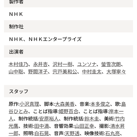
製作者
ＮＨＫ
制作社
ＮＨＫ、ＮＨＫエンタープライズ
出演者
木村佳乃
、
永井杏
、
沢村一樹
、
ユンソナ
、
螢雪次朗
、
山中聡
、
野間洋子
、
宍戸美和公
、
中村圭太
、
大塚寧々
スタッフ
原作:
小沢真理
、脚本:
大森美香
、音楽:
本多俊之
、歌:
島
谷ひとみ
、ことば指導:
姫野百合
、ことば指導:
岸本一
人
、制作統括:
安原裕人
、制作統括:
鈴木圭
、美術:
竹内
光鷹
、技術:
田中満
、音響効果:
山田正幸
、撮影:
清水昇
一郎
、照明:
白石晃
、音声:
天野透
、映像技術:
石丸亮
、