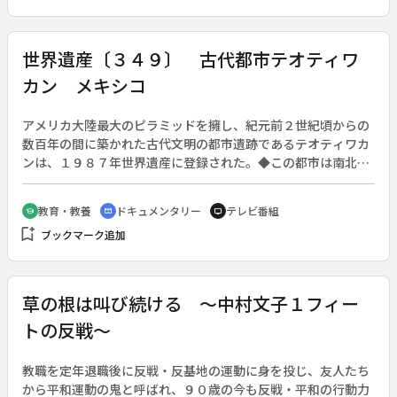
までの道のりを追う。
世界遺産〔３４９〕 古代都市テオティワ
カン メキシコ
アメリカ大陸最大のピラミッドを擁し、紀元前２世紀頃からの
数百年の間に築かれた古代文明の都市遺跡であるテオティワカ
ンは、１９８７年世界遺産に登録された。◆この都市は南北４
キロにも伸び、整然と区画された高度なものであったが、この
文明は文字による一切の記録を持たなかったためにその統治者
教育・教養
ドキュメンタリー
テレビ番組
school
cinematic_blur
tv
の実体がまったく判明していない。しかし、２００２年９月、
bookmark_add
ブックマーク追加
テオティワカンで最も権威を象徴する建造物と考えられる「月
のピラミッド」から、マヤの王を象徴するヒスイのペンダント
が発見され、テオティワカンの支配層がマヤの文明と何らかの
関係を持っていたことが判明した。そのほか最新の発掘レポー
草の根は叫び続ける ～中村文子１フィー
トと、毎年春分の日に見られる１００万人の大祭の模様を伝え
トの反戦～
る。◆太陽のピラミッド、月のピラミッド、ケツァルコアトル
のピラミッド
教職を定年退職後に反戦・反基地の運動に身を投じ、友人たち
から平和運動の鬼と呼ばれ、９０歳の今も反戦・平和の行動力