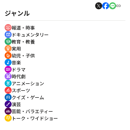
ジャンル
報道・時事
ondemand_video
ドキュメンタリー
cinematic_blur
教育・教養
school
実用
emoji_objects
幼児・子供
crib
音楽
music_note
ドラマ
recent_actors
時代劇
swords
アニメーション
cruelty_free
スポーツ
directions_bike
クイズ・ゲーム
sports_esports
演芸
brush
芸能・バラエティー
groups
トーク・ワイドショー
adaptive_audio_mic