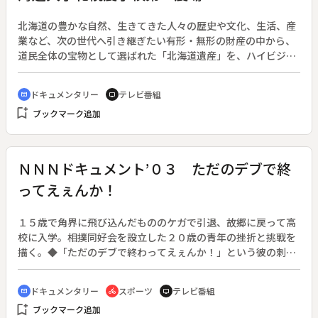
北海道の豊かな自然、生きてきた人々の歴史や文化、生活、産
業など、次の世代へ引き継ぎたい有形・無形の財産の中から、
道民全体の宝物として選ばれた「北海道遺産」を、ハイビジョ
ンで撮影された美しい映像と共に紹介する。◆札幌農学校の初
代教頭となったクラークは、南北戦争で武功を立てた軍人でも
ドキュメンタリー
テレビ番組
cinematic_blur
tv
あった。学生達に軍事教練を受けさせるために「武芸練習場」
bookmark_add
ブックマーク追加
の設置を要請。彼が帰国した後、アメリカ様式で建てられた
「演武場」が現在の札幌時計台となっている。
ＮＮＮドキュメント’０３ ただのデブで終
ってえぇんか！
１５歳で角界に飛び込んだもののケガで引退、故郷に戻って高
校に入学。相撲同好会を設立した２０歳の青年の挫折と挑戦を
描く。◆「ただのデブで終わってえぇんか！」という彼の刺激
的な誘い文句に集まったのは、パソコン部の部長に、剣道の元
中学チャンピオン、仮面ライダーオタクなど、相撲とは縁もゆ
ドキュメンタリー
スポーツ
テレビ番組
cinematic_blur
directions_bike
tv
かりもなかった生徒９人。土俵はなく、稽古は学校の芝生で行
bookmark_add
ブックマーク追加
う。文字通り「裸一貫」から走り出した相撲同好会の大会挑戦