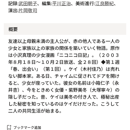
記録:
武田朝子
、編集:
平川正治
、美術進行:
江良勝紀
、
演出:
片岡敬司
概要
友達以上母親未満の主人公が、赤の他人である一人の
少女と家族以上の家族の関係を築いていく物語。原作
は小沢真理の少女漫画「ニコニコ日記」。（２００３
年８月１８日～１０月２日放送、全２８回）◆第１週
「春、出会い」（第１回）。ケイ（木村佳乃）は売れ
ない脚本家。ある日、チャイムに促されてドアを開け
ると、少女が座っていた。彼女の名前は小箱仁子（永
井杏）、今をときめく女優・紫野美冬（大塚寧々）の
隠し子だった。昔、ケイは美冬の付き人で、極秘出産
した秘密を知っているのはケイだけだった。こうして
二人の共同生活が始まる。
bookmark_add
ブックマーク追加