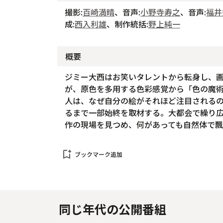
撮影:
百崎満晴
、音声:
小野寺寿之
、音声:
福井
成:
西入利雄
、制作統括:
野上純一
概要
ジミー大西はお笑いタレントから転身し、
が、原色を多用する色彩感覚から「色の魔
人は、なぜ自分の絵がそれほど注目される
るまで一部始終を取材する。大都会で繰り
作の現場を見つめ、何があっても自然体で
bookmark_add
ブックマーク追加
同じ年代の公開番組