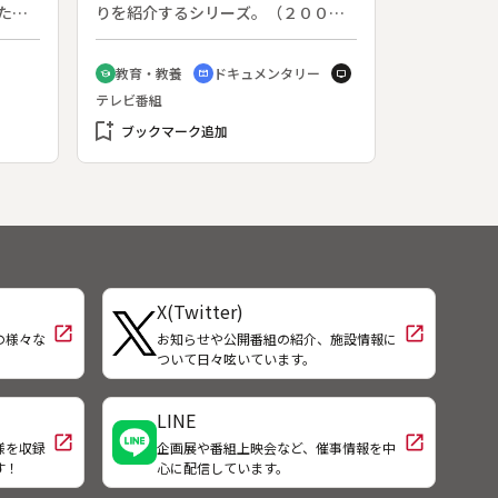
た、
りを紹介するシリーズ。（２００３
の回
年５月１２日～２００４年２月２日
放送、全３０回）◆保原町。雪まじ
教育・教養
ドキュメンタリー
school
cinematic_blur
tv
りの冷たい風が吹きすさぶ中、若者
テレビ番組
たちはまわし一つでつつこを引き合
bookmark_add
う。この藁を蚕のマブシに編み込む
ブックマーク追加
と養蚕が豊作になるといわれ、養蚕
どころ伊達地方ならではの祭りであ
る。
X(Twitter)
open_in_new
open_in_new
の様々な
お知らせや公開番組の紹介、施設情報に
！
ついて日々呟いています。
LINE
open_in_new
open_in_new
様を収録
企画展や番組上映会など、催事情報を中
す！
心に配信しています。