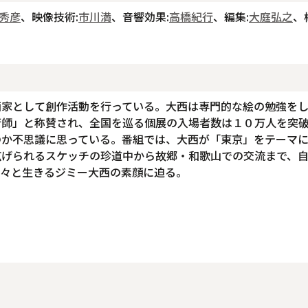
秀彦
、映像技術:
市川満
、音響効果:
高橋紀行
、編集:
大庭弘之
、
画家として創作活動を行っている。大西は専門的な絵の勉強を
術師」と称賛され、全国を巡る個展の入場者数は１０万人を突
のか不思議に思っている。番組では、大西が「東京」をテーマ
広げられるスケッチの珍道中から故郷・和歌山での交流まで、
飄々と生きるジミー大西の素顔に迫る。