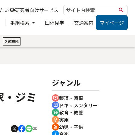
たい
研究者向けサービス
school
search
ト
番組検索
団体見学
交通案内
マイページ
。
入館無料
ジャンル
家・ジミ
報道・時事
ondemand_video
ドキュメンタリー
cinematic_blur
教育・教養
school
実用
emoji_objects
幼児・子供
crib
音楽
music_note