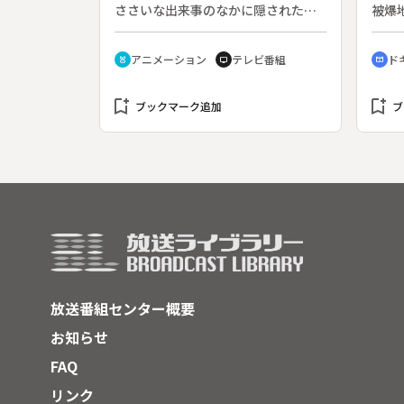
ー！
ささいな出来事のなかに隠された、
被爆
心打たれる瞬間をつづる。◆この回
を始
は「真っ白な日」。
て、
アニメーション
テレビ番組
ド
cruelty_free
tv
cinematic_blur
える
イラ
bookmark_add
bookmark_add
界中
ブックマーク追加
ブ
島で
って
する
戦歌
ャン
の姿
放送番組センター概要
お知らせ
FAQ
リンク