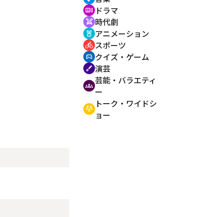
ドラマ
recent_actors
時代劇
swords
アニメーション
cruelty_free
スポーツ
directions_bike
クイズ・ゲーム
sports_esports
演芸
brush
芸能・バラエティ
groups
ー
トーク・ワイドシ
adaptive_audio_mic
ョー