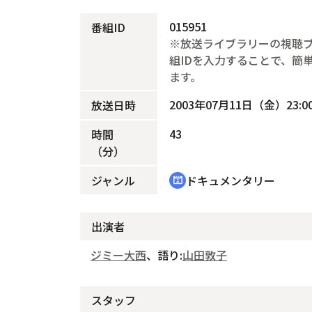
015951
番組ID
※放送ライブラリーの視聴
組IDを入力することで、簡
ます。
2003年07月11日（金）23:00
放送日時
43
時間
（分）
ジャンル
ドキュメンタリー
cinematic_blur
出演者
ジミー大西
、語り:
山田敦子
スタッフ