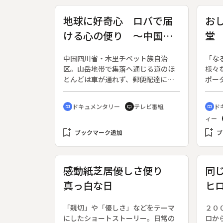
地球に好奇心 ロバで届
お
ける心の便り ～中国・
堂
山岳郵便配達～
い
中国四川省・木里チベット族自治
「な
区。山岳地帯で集落へ通じる道のほ
様々
とんどは車が通れず、郵便配達には
ポー
ロバが使われている。３００キロの
な雑
険しい道のりを２週間かけて歩く配
「人
ドキュメンタリー
テレビ番組
ド
cinematic_blur
tv
cinematic_blur
達員・王さんに同行し、配達の様子
る。
ィー
や人々の暮らしを伝える。
ウン
bookmark_add
bookmark_add
～２
ブックマーク追加
ブ
海道
ンが
く、
感動紙芝居優しさ便り
同
ん、
真っ白な日
ヒ
辛、
にぎ
「な
「親切」や「優しさ」などをテーマ
２０
レポ
にしたショートストーリー。日常の
ロか