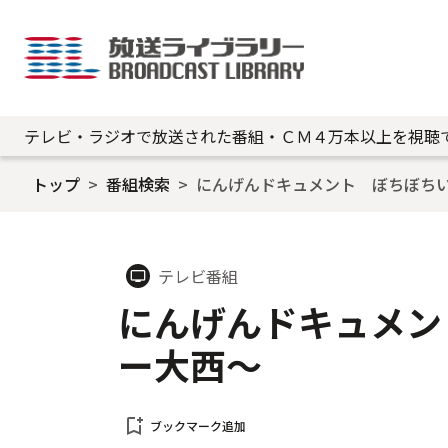
テレビ・ラジオで放送された番組・ＣＭ４万本以上を視聴
トップ
番組検索
にんげんドキュメント ぼちぼち
テレビ番組
tv
にんげんドキュメン
ー大西～
bookmark_add
ブックマーク追加