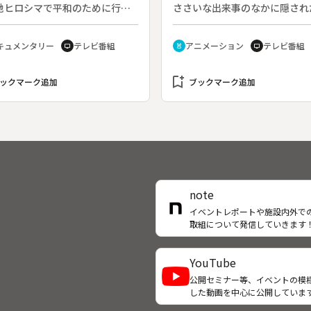
北のなるほ堂」シリーズ。
地ヒロシマで平和のために行動
ささいな出来事のなかに隠され
めた人々の活動や思いを通し
心打たれる瞬間をつづる。◆こ
新しい世界観と平和について考
は「スマイル」。
キュメンタリー
テレビ番組
アニメーション
テレビ番組
tv
cruelty_free
tv
。◆テロ以来、アフガン攻撃・
ク戦争と報復の連鎖が続き、世
で反戦デモが沸き起こった。広
bookmark_add
ックマーク追加
ブックマーク追加
も、６千人がポストカードを作
、売上金を人文字を新聞に掲載
ためのカンパとした。初めて反
を作ったストリートミュージシ
もいる。彼らの思う新しい平和
を考える。
note
イベントレポートや施設内外で
取組について発信していきます
YouTube
公開セミナー等、イベントの模
した動画を中心に公開していま