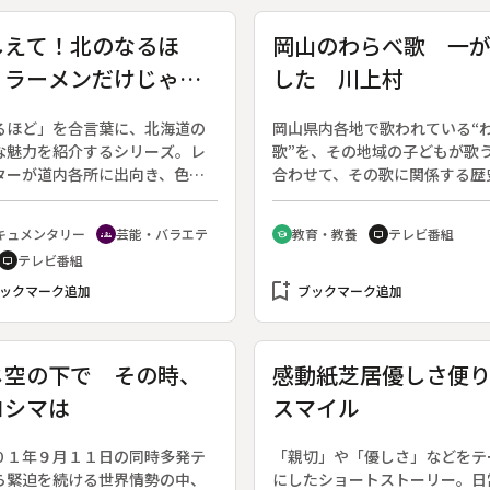
しえて！北のなるほ
岡山のわらべ歌 一
 ラーメンだけじゃな
した 川上村
！塩のなるほど旅
るほど」を合言葉に、北海道の
岡山県内各地で歌われている“
な魅力を紹介するシリーズ。レ
歌”を、その地域の子どもが歌
ターが道内各所に出向き、色々
合わせて、その歌に関係する歴
学や情報を交えながら、土地の
風土を紹介する。◆この回は川
・モノ・自然・味覚」を伝え
の「一が刺した」。
キュメンタリー
芸能・バラエテ
教育・教養
テレビ番組
groups
school
tv
ナビゲーターは明石英一郎アナ
テレビ番組
tv
サー。（２００２年１０月６日
００５年９月２５日放送）◆北
bookmark_add
ックマーク追加
ブックマーク追加
で塩といえば、函館の塩ラーメ
有名。しかしラーメンだけでな
自家製塩にこだわるおすし屋さ
じ空の下で その時、
感動紙芝居優しさ便
函館に伝わる秘伝のイカの塩
ロシマは
スマイル
そして幻の天然塩でむすんだお
りの味など、北の塩にまつわる
るほど！」の数々を紹介する。
０１年９月１１日の同時多発テ
「親切」や「優しさ」などをテ
ーターは急式裕美。「サンデ
ら緊迫を続ける世界情勢の中、
にしたショートストーリー。日