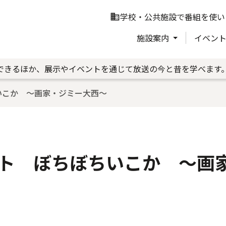
学校・公共施設で番組を使い
business
施設案内
イベン
できるほか、展示やイベントを通じて放送の今と昔を学べます
いこか ～画家・ジミー大西～
ト ぼちぼちいこか ～画