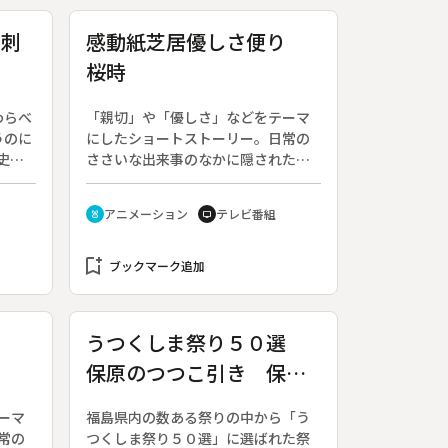
が刺
感動紙芝居優しさ便り
桜時
わらべ
「親切」や「優しさ」などをテーマ
うのに
にしたショートストーリー。日常の
史や
ささいな出来事のなかに隠された、
上村
心打たれる瞬間をつづる。◆この回
は「桜時」。
アニメーション
テレビ番組
cruelty_free
tv
bookmark_add
ブックマーク追加
り
うつくしま祭り５０選
保原のつつこ引き 保原
町
ーマ
福島県内の数ある祭りの中から「う
常の
つくしま祭り５０選」に選ばれた祭