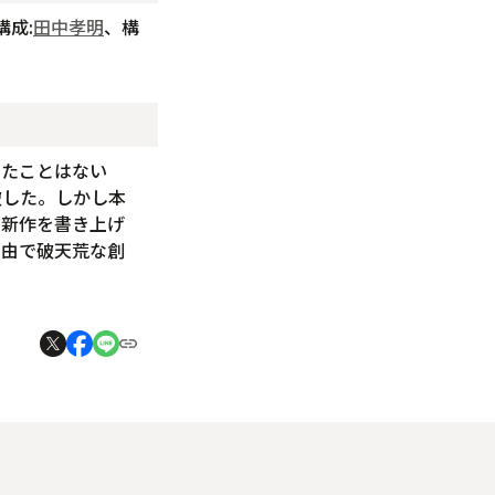
構成:
田中孝明
、構
したことはない
破した。しかし本
に新作を書き上げ
自由で破天荒な創