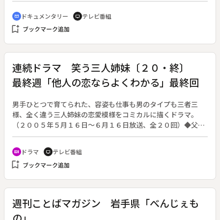
かし、忠犬と名高いハチ公も秋田県大館市生まれの秋田犬。大
ドキュメンタリー
テレビ番組
cinematic_blur
tv
館市に住む武田さんは、正統な秋田犬を後世に残したいと強く
bookmark_add
ブックマーク追加
願い、全国の秋田犬ファンに犬を譲っている。
連続ドラマ 笑う三人姉妹〔２０・終〕
最終週「他人の恋ならよくわかる」最終回
男手ひとつで育てられた、容姿も仕事も男のタイプも三者三
様、全く違う三人姉妹の恋愛模様をコミカルに描くドラマ。
（２００５年５月１６日～６月１６日放送、全２０回）◆父・
幸平（橋爪功）が倒れて手術を受けることになった。かもめ
（浅野ゆう子）は幸平の容態が心配な一方で、安田（益岡徹）
ドラマ
テレビ番組
recent_actors
tv
を傷つけたことを後悔する。すずめ（光浦靖子）とつばめ（牧
bookmark_add
ブックマーク追加
瀬里穂）も看病をしながら、それぞれの恋の行方に気づき始め
る。２６年間別居中の時枝（野際陽子）は室岡（井上順）とオ
ーストラリアに行くか心が揺れる中、幸子（小林幸子）と火花
を散らす。幸平は手術の前に、全員に遺言を伝えるといい、ひ
週刊ことばマガジン 岩手県「べんじぇも
とりずつ幸平の病室に呼ばれていく。
の」