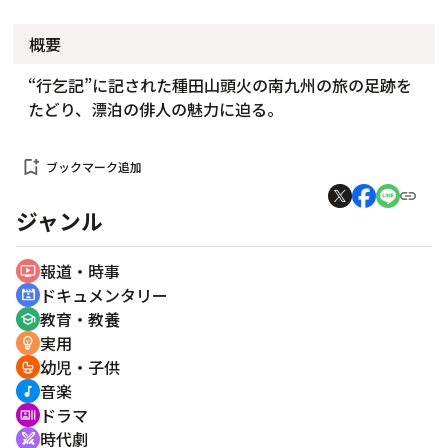
概要
“行乞記”に記された種田山頭火の南九州の旅の足跡を
たどり、漂泊の俳人の魅力に迫る。
bookmark_add
ブックマーク追加
ジャンル
報道・時事
ondemand_video
ドキュメンタリー
cinematic_blur
教育・教養
school
実用
emoji_objects
幼児・子供
crib
音楽
music_note
ドラマ
recent_actors
時代劇
swords