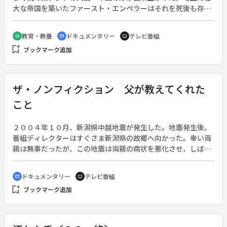
大な帝国を築いたファースト・エンペラーはそれを死後も存続
させることを夢見て、自らの眠る陵墓の下に巨大な地下帝国を
築いたとされる。１９７４年、その一部が発見され、その圧倒
教育・教養
ドキュメンタリー
テレビ番組
school
cinematic_blur
tv
的なスケールは世界を驚かせた。総数８０００を超える兵士の
bookmark_add
ブックマーク追加
土偶。無敵を誇った秦の軍団が、死後の始皇帝を守るために地
下に再現されていた。この兵馬俑は２０世紀考古学最大の発見
とされる。陵墓そのものや周囲の陪葬坑はまだ発掘が進んでい
ないが、調査が進めば未知なる古代史の世界がそのまま地上に
ザ・ノンフィクション 父が教えてくれた
姿を現すことは確実で、その価値は計り知れない。◆秦の始皇
こと
帝陵、万里の長城
２００４年１０月、新潟県中越地震が発生した。地震発生後、
番組ディレクターはすぐさま新潟県の故郷へ向かった。幸い両
親は無事だったが、この地震は両親の病状を悪化させ、しばら
くした後、父親は亡くなった。番組ディレクターは地震取材の
一環としてカメラを回し始めたが、父親の最期までを記録する
ドキュメンタリー
テレビ番組
cinematic_blur
tv
ことになった。父親は極度の病院嫌いで、余命半年と宣告を受
bookmark_add
ブックマーク追加
けながらも、頑なに入院しようとしなかった。母親と番組ディ
レクターはそんな父親の想いを尊重し、自宅で最期まで看取る
ことにした。カメラを両親に向ける中、父親の大工業を継ぐこ
とをせず、映像制作の世界に入った番組ディレクターは、両親