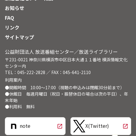
お知らせ
FAQ
リンク
サイトマップ
公益財団法人 放送番組センター／放送ライブラリー
〒231-0021 神奈川県横浜市中区日本大通１１番地 横浜情報文化
センター内
TEL：045-222-2828 ／ FAX：045-641-2110
利用案内
●開館時間 10:00～17:00（視聴の申込みは閉館30分前まで）
●休館日 毎週月曜日（祝日・振替休日の場合は次の平日）、年
末年始
●利用料 無料
note
X(Twitter)
open_in_new
open_in_new