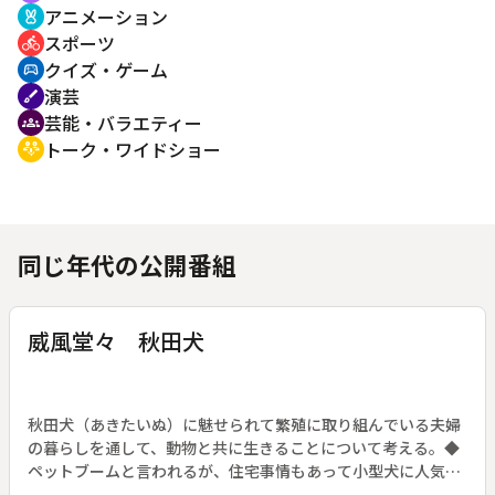
アニメーション
cruelty_free
スポーツ
directions_bike
クイズ・ゲーム
sports_esports
演芸
brush
芸能・バラエティー
groups
トーク・ワイドショー
adaptive_audio_mic
同じ年代の公開番組
威風堂々 秋田犬
秋田犬（あきたいぬ）に魅せられて繁殖に取り組んでいる夫婦
の暮らしを通して、動物と共に生きることについて考える。◆
ペットブームと言われるが、住宅事情もあって小型犬に人気が
集まる中、大型になる秋田犬のペットとしての人気は低い。し