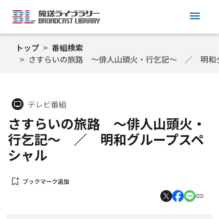
menu
トップ
番組検索
さすらいの旅路 ～俳人山頭火・行乞記～ ／ 明和
テレビ番組
tv
さすらいの旅路 ～俳人山頭火・
行乞記～ ／ 明和グループスペ
シャル
bookmark_add
ブックマーク追加