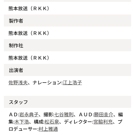
熊本放送（ＲＫＫ）
製作者
熊本放送（ＲＫＫ）
制作社
熊本放送（ＲＫＫ）
出演者
佐野浅夫
、ナレーション:
江上浩子
スタッフ
ＡＤ:
岩永典子
、撮影:
七谷雅則
、ＡＵＤ:
勝田圭介
、編
集:
木下浩
、構成:
松石泉
、ディレクター:
宮脇利充
、プ
ロデューサー:
村上雅通