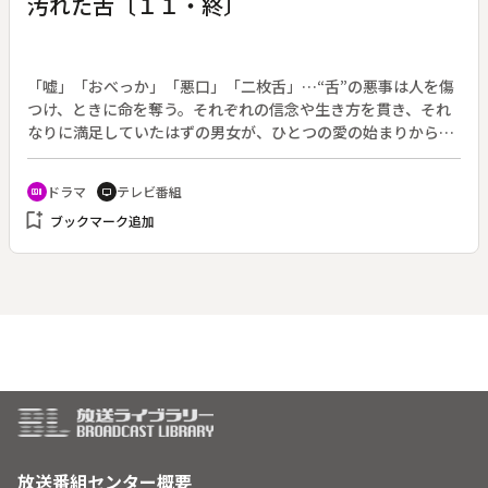
汚れた舌〔１１・終〕
に対する様々な想いを巡らせていた。そして最期の時を迎え、
番組ディレクターは父親が伝えたかったことに気付き始めるの
だった。
「嘘」「おべっか」「悪口」「二枚舌」…“舌”の悪事は人を傷
つけ、ときに命を奪う。それぞれの信念や生き方を貫き、それ
なりに満足していたはずの男女が、ひとつの愛の始まりから心
の底の闇を暴かれ、舌の犯す罪によってたがいの幸せを壊して
いく。（４月１４日開始、全１１回）◆耕平は、すべての財産
ドラマ
テレビ番組
recent_actors
tv
を妻子に渡して二人でやり直そうと千夏に告げ、そのまま千夏
bookmark_add
ブックマーク追加
のマンションに転がり込む。そのころ、耕平の妻・杏梨は、義
母・弘子から退職を申し出られていた。弘子は大口の得意先を
抱え込んだまま退職して店を潰し、杏梨に復讐しようとしてい
たのだった。
放送番組センター概要