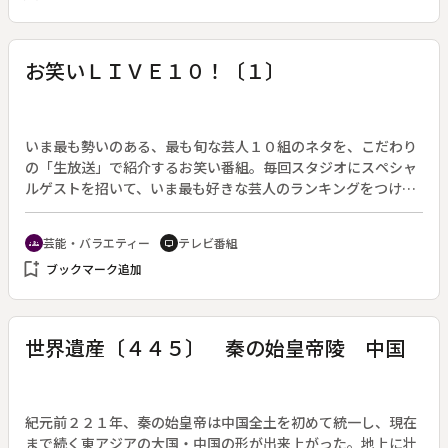
の靴が発見され、一転して殺人の重要参考人となってしまっ
た。記憶は戻らず、いきなり捜査は行き詰まるが、科捜研は血
液型、付着物、ポケットのゴミなどから地道な調査を進めてい
お笑いＬＩＶＥ１０！〔１〕
く。
いま最も勢いのある、最も旬な芸人１０組のネタを、こだわり
の「生放送」で紹介するお笑い番組。毎回スタジオにスペシャ
ルゲストを招いて、いま最も好きな芸人のランキングをつけて
もらい、カウントダウン方式で発表していく。（２００６年２
月８日終了、全１０回）◆第１回のゲストは上戸彩。第１０位
芸能・バラエティー
テレビ番組
groups
tv
のレイザーラモンＨＧは“バク天”のロケ地からの生中継で登
bookmark_add
ブックマーク追加
場。
世界遺産〔４４５〕 秦の始皇帝陵 中国
紀元前２２１年、秦の始皇帝は中国全土を初めて統一し、現在
まで続く東アジアの大国・中国の形が出来上がった。地上に壮