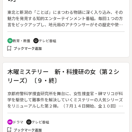
東北と新潟の「ことば」にまつわる物語に深く入り込み、その
魅力を発見する知的エンターテインメント番組。毎回１つの方
言をピックアップし、地元局のアナウンサーがその歴史や使わ
れ方をレポートする。案内役はコージー冨田。東北６県と新潟
県でブロックネット。（２００５年４月２日放送開始）◆「べ
教育・教養
テレビ番組
school
tv
んじぇもの」とは、米粉を材料にしたダンゴ類の意味。語源に
bookmark_add
ブックマーク追加
は諸説あるが、岩手県盛岡市の周辺では江戸時代、オシャレな
ものを運んできた「弁財船」にあやかって、ダンゴ屋さんが
「これは洒落たもの」という意味で呼んだ。瀬戸内海から発生
した内航海運は、堺などを経て日本海を北上。津軽海峡を横切
木曜ミステリー 新・科捜研の女（第２シ
って当時の南部、伊達領にやってきた。その船が弁財船であ
リーズ）〔９・終〕
る。今の宮城県石巻市で荷を下ろし、次第に小さな船に荷を移
し変えて北上川を上った。青森県・秋田県ではダンゴを「だん
す」。新潟県の佐渡では、幼い子が「だんだん」という。
京都府警科学捜査研究所を舞台に、女性捜査官・榊マリコが科
学を駆使して難事件を解決していくミステリーの人気シリーズ
をリニューアルした第２弾。（７月１４日開始、全１０回）◆
嵐山での捜査課との合同捜査中、偶然に記憶を失った男を保護
した。靴は片方しか履いておらず、名前も家もわからない。外
ドラマ
テレビ番組
recent_actors
tv
傷がないことから、精神的ショックによるものと判断された。
bookmark_add
ブックマーク追加
しかし翌日、嵐山で発見された男性の遺体とともに、もう片方