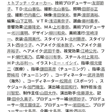
ｔｈブッチ・ウォーカー
、技術プロデューサー:
友部節
子
、ＴＤ:
北山善弘
、撮影:
北山善弘
、照明:
田部谷正
俊
、撮影:
竹内義仁
、映像:
青田保夫
、音声:
渡部満裕
、
編集:
山下正明
、ＶＴＲ:
浅沼美奈子
、選曲:
藤村義孝
、
音響効果:
近藤隆史
、ＭＡ:
上杉春奈
、美術プロデューサ
ー:
杉川廣明
、デザイン:
柳川和央
、美術進行:
宮崎淳
一
、衣装:
森岡美代
、スタイリスト:
北村勝彦
、スタイリ
スト:
西ゆり子
、ヘアメイク:
坂本敦子
、ヘアメイク:
藤
井裕子
、ヘアメイク:
武田千巻
、視覚効果:
江崎公光
、フ
ード:
網代紫乃
、広報:
谷川有季
、スチール:
村上晃司
、
ＨＰ:
丸谷利一
、イラスト:
ミー・イシイ
、指導:
根元健
二
（医療）、指導:
鎌田英彦
（チューニング）、指導:
高
野純司
（チューニング）、コーディネーター:
武井浩明
（海外）、コーディネーター:
松岡点
（スポーツ）、ス
ケジュール:
加門幾生
、演出補:
岩田和行
、制作担当:
香
川智宏
、制作主任:
山田大作
、演出助手:
佐藤源太
、記
録:
田中久美子
、プロデューサー補:
榊原妙子
、プロデュ
ーサー:
現王園佳正
、プロデューサー:
岩田祐二
、プロデ
ューサー:
大多亮
、企画:
大多亮
、演出:
西谷弘