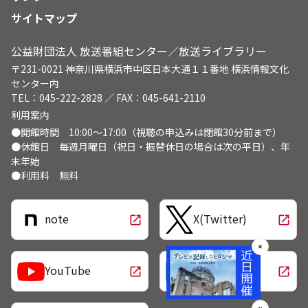
サイトマップ
公益財団法人 放送番組センター／放送ライブラリー
〒231-0021 神奈川県横浜市中区日本大通１１番地 横浜情報文化
センター内
TEL：045-222-2828 ／ FAX：045-641-2110
利用案内
●開館時間 10:00～17:00（視聴の申込みは閉館30分前まで）
●休館日 毎週月曜日（祝日・振替休日の場合は次の平日）、年
末年始
●利用料 無料
note
X(Twitter)
open_in_new
open_in_new
✕
LINE
YouTube
open_in_new
open_in_new