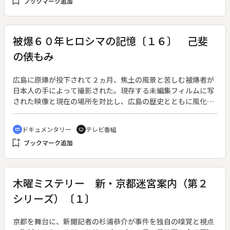
bookmark_add
ブックマーク追加
進める。岡野金右衛門は改築を請け負った大工の棟梁の娘から
屋敷の絵図面を手にいれた。十二月五日に茶事を開くため上野
介が在宅すると聞いてその日に討ち入りを決め、それぞれが覚
悟を固めるが、茶事が十四日に日延べとなったため討ち入りも
被爆６０年ヒロシマの記憶〔１６〕 己斐
日延べ。奇しくも内匠頭の祥月命日と決まった。
の俵もみ
広島に原爆が投下されて２ヵ月、焦土の風景と苦しむ被爆者が
日本人の手によって撮影された。現存する未編集フィルムに写
された映像と現在の場所を対比し、広島の歴史とともに風化し
つつある被爆の実相を伝える。
ドキュメンタリー
テレビ番組
cinematic_blur
tv
bookmark_add
ブックマーク追加
木曜ミステリー 新・京都迷宮案内（第２
シリーズ）〔１〕
京都を舞台に、新聞記者の杉浦恭介が事件を独自の嗅覚と視点