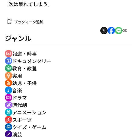
次は呆れてしまう。
bookmark_add
ブックマーク追加
ジャンル
報道・時事
ondemand_video
ドキュメンタリー
cinematic_blur
教育・教養
school
実用
emoji_objects
幼児・子供
crib
音楽
music_note
ドラマ
recent_actors
時代劇
swords
アニメーション
cruelty_free
スポーツ
directions_bike
クイズ・ゲーム
sports_esports
演芸
brush