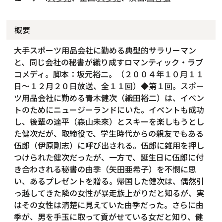
概要
大手スポーツ用品会社に勤める典型的サラリーマン
と、同じ会社の秘書が織り成すロマンティック・ラブ
コメディ。脚本：坂元裕二。（２００４年１０月１１
日～１２月２０日放送、全１１回）◆第１回。スポー
ツ用品会社に勤める青木健次（織田裕二）は、イベン
トのためにニュージーランドにいた。イベントも成功
し、後輩の達平（森山未來）とスキーを楽しもうとし
た健次だが、取締役で、学生時代からの親友でもある
伍郎（伊原剛志）に呼び出される。伍郎に雑用を押し
つけられた健次だったが、一方で、誕生日に伍郎に付
き合わされる秘書の由季（矢田亜希子）を不憫に思
い、あるプレゼントを贈る。帰国した健次は、偶然引
っ越してきた隣の女性が暴走族上がりだと知るが、実
はその女性は清楚に見えていた由季だった。さらに由
季が、男を手玉に取って貢がせている女だと知り、健