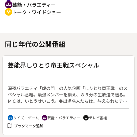
芸能・バラエティー
groups
トーク・ワイドショー
adaptive_audio_mic
同じ年代の公開番組
芸能界しりとり竜王戦スペシャル
深夜バラエティ「虎の門」の人気企画「しりとり竜王戦」のス
ペシャル番組。最強メンバーを揃え、８５分の生放送で送る。
ＭＣは、いとうせいこう。◆出場名人たちは、与えられたテー
マに沿った言葉を選んでしりとりしていく。パネラーの出した
言葉のオモシロ度に関して“技あり”の札が上がれば１ポイン
クイズ・ゲーム
芸能・バラエティー
テレビ番組
sports_esports
groups
tv
ト、“一本”が出れば３ポイント獲得。最後が「ん」の言葉を出
bookmark_add
ブックマーク追加
してしまえばもちろんマイナスポイント。合計点で勝者「しり
とり竜王」が決まる。