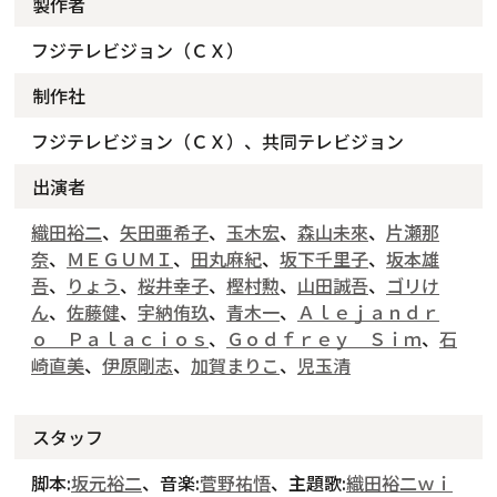
製作者
フジテレビジョン（ＣＸ）
制作社
フジテレビジョン（ＣＸ）、共同テレビジョン
出演者
織田裕二
、
矢田亜希子
、
玉木宏
、
森山未來
、
片瀬那
奈
、
ＭＥＧＵＭＩ
、
田丸麻紀
、
坂下千里子
、
坂本雄
吾
、
りょう
、
桜井幸子
、
樫村勲
、
山田誠吾
、
ゴリけ
ん
、
佐藤健
、
宇納侑玖
、
青木一
、
Ａｌｅｊａｎｄｒ
ｏ Ｐａｌａｃｉｏｓ
、
Ｇｏｄｆｒｅｙ Ｓｉｍ
、
石
崎直美
、
伊原剛志
、
加賀まりこ
、
児玉清
スタッフ
脚本:
坂元裕二
、音楽:
菅野祐悟
、主題歌:
織田裕二ｗｉ