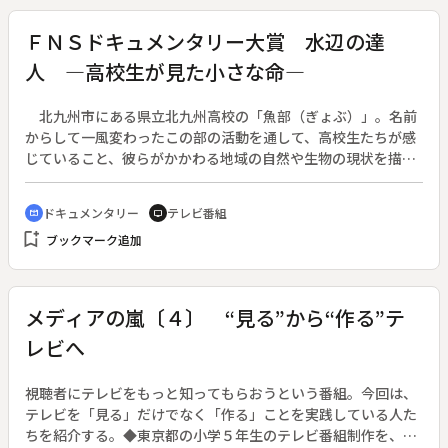
ＦＮＳドキュメンタリー大賞 水辺の達
人 ―高校生が見た小さな命―
北九州市にある県立北九州高校の「魚部（ぎょぶ）」。名前
からして一風変わったこの部の活動を通して、高校生たちが感
じていること、彼らがかかわる地域の自然や生物の現状を描
く。◆その活動の目的は、地域の水辺の現状を楽しみながら知
ること、そしてそれを地域のたくさんの人に知ってもらうこ
ドキュメンタリー
テレビ番組
cinematic_blur
tv
と。部名は魚部だが、魚に限らず水草や水棲昆虫などの棲息調
bookmark_add
ブックマーク追加
査などフィールドワークの幅は広い。
メディアの嵐〔４〕 “見る”から“作る”テ
レビへ
視聴者にテレビをもっと知ってもらおうという番組。今回は、
テレビを「見る」だけでなく「作る」ことを実践している人た
ちを紹介する。◆東京都の小学５年生のテレビ番組制作を、テ