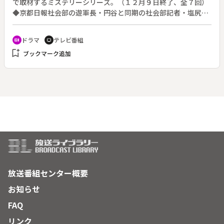
で取材するミステリーシリーズ。（１２月９日終了、全７回）
◆京都日報社会部の遊軍長・円谷と同期の社会部記者・塩尻が
傷害致死容疑で京都地検に送られるという騒ぎが起きた。塩尻
は歩道橋の上で瀬川という男と揉み合いになり、瀬川は階段か
ドラマ
テレビ番組
recent_actors
tv
ら転落死したのだった。塩尻は瀬川にはまるで心当たりがな
bookmark_add
ブックマーク追加
く、正当防衛を主張した。
放送番組センター概要
お知らせ
FAQ
リンク