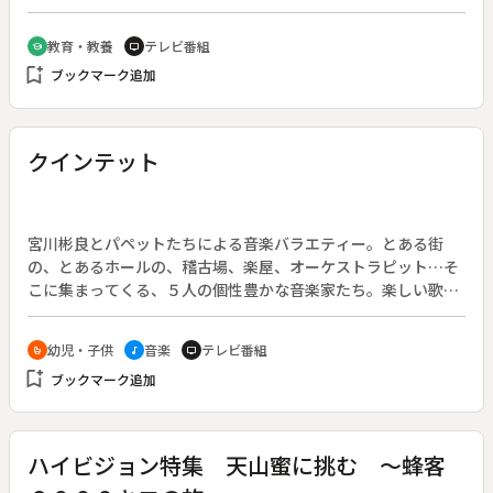
ーマ探しから取材、編集、放送まで追う。鳥取県のケーブルテ
レビ局では市民が作る番組を「パブリックアクセス・チャンネ
教育・教養
テレビ番組
school
tv
ル」として放送。その制作風景なども紹介。◆公開授業を地域
bookmark_add
ブックマーク追加
に発信する高等専門学校の放送部、スタッフは素人で無給、ゲ
ストも地元の居酒屋の女主人を呼ぶなど、地域密着を目指すイ
ンターネット放送局。◆学校教育だけでなく、地域からの一般
市民による情報発信が増えている。◆対象年齢（主な出演者の
クインテット
年齢）：小学校高学年以上
宮川彬良とパペットたちによる音楽バラエティー。とある街
の、とあるホールの、稽古場、楽屋、オーケストラピット…そ
こに集まってくる、５人の個性豊かな音楽家たち。楽しい歌や
踊り、語りで送る、子どもも大人もいっしょに楽しめる番組。
幼児・子供
音楽
テレビ番組
crib
music_note
tv
bookmark_add
ブックマーク追加
ハイビジョン特集 天山蜜に挑む ～蜂客