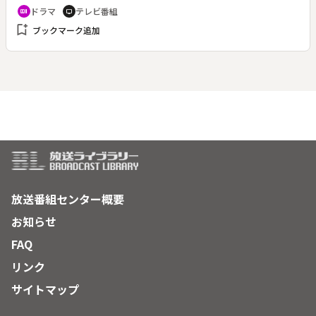
最終回。華（黒木瞳）を愛していると改めて認識した太一（田
ドラマ
テレビ番組
recent_actors
tv
村正和）は、華のためについに離婚届に判を押す。一方、家で
bookmark_add
ブックマーク追加
は、明日に迫った菜穂（加藤あい）の結婚式の準備が大詰めを
迎えていた。久しぶりに４人で食卓を囲む家族。太一と華は、
その席で離婚を子ども達に告げる。そして結婚式当日、式の進
行は、菜穂のたっての希望で、太一と不倫関係にあった幸子
（羽田美智子）に担当してもらうことになった。順調に式が進
む中、なぜかひたすら酒を煽る新郎の慎吾（大森南朋）。実
は、慎吾はあることを計画していた。
放送番組センター概要
お知らせ
FAQ
リンク
サイトマップ