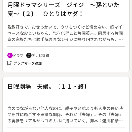
月曜ドラマシリーズ ジイジ ～孫といた
夏～〔２〕 ひとりはヤダ！
説教好きで、おせっかいで、ウソもつくけど憎めない、超マイ
ペースなおじいちゃん、“ジイジ”こと片岡英吉。同居する片岡
家の家族たちは勝手気ままなジイジに振り回されながらも、英
吉の体当たりの行動や実直なやさしさに教わり、様々な困難を
乗り越えていく。作：野依美幸。（第１シリーズ／２００４年
ドラマ
テレビ番組
recent_actors
tv
８月１６日～９月６日放送、全４回）◆第２回「ひとりはヤ
bookmark_add
ブックマーク追加
ダ！」。ある日、長男の昴（落合扶樹）が、家に帰りたくない
と言う同級生の女の子・夕貴（横山香夢）を部屋に匿う。英吉
（西田敏行）と翔（小杉彩人）だけが気づくが、夏子（古手川
祐子）やあたる（榮倉奈々）には内緒にする。しかし、翌日、
日曜劇場 夫婦。〔１１・終〕
あたるに夕貴が見つかってしまい、さらに、あたるの携帯電話
が水浸しで壊れているのが見つかる。夕貴の仕業だと責めるあ
たるに対して、昴は夕貴をかばいきれなくなる。
血のつながらない他人なのに、親子や兄弟よりも人生の長い時
間を共に過ごす不思議な関係、それが『夫婦』。その『夫婦』
の実像をリアルかつコミカルに描いていく。脚本：遊川和彦。
（２００４年１０月１０日～１２月１９日放送、全１１回）◆