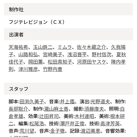
制作社
フジテレビジョン（ＣＸ）
出演者
天海祐希
、
玉山鉄二
、
ミムラ
、
佐々木蔵之介
、
久我陽
子
、
山路和弘
、
宮崎美子
、
浅沼晋平
、
野村信次
、
夏秋
佳代子
、
岡田薫
、
松田真知子
、
河原田ヤスケ
、
陣内孝
則
、
津川雅彦
、
竹野内豊
スタッフ
脚本:
田渕久美子
、音楽:
井上鑑
、演出:
光野道夫
、制作:
長部聡介
、制作:
瀧山麻土香
、撮影:
須藤康夫
、照明:
白
倉孝雄
、効果:
辻田昇司
、美術:
木村達昭
、美術:
根本研
二
、編集:
松尾浩
、技術:
瀬戸井正俊
、技術:
高津芳英
、
音声:
荒川望
、音声:
金子徹
、記録:
渡辺美恵
、音響効果: