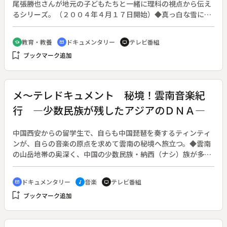
尾張勝也さんが地元の子どもたちと一緒に理科の視点から伝え
るシリーズ。（２００４年４月１７日開始）◆真っ白な雪に覆
われた白山で、さまざまな形の黒い落とし物を発見したかつ先
生と子どもたち。どうやら動物のフンのようだが、いったいど
教育・教養
ドキュメンタリー
テレビ番組
school
cinematic_blur
tv
れが誰の仕業なのか。遅い春を待ちわびる動物たちの冬の過ご
bookmark_add
ブックマーク追加
し方を探りながら、自然の美しさと厳しさを紹介する。
メ～テレドキュメント 秘境！雲南音楽紀
行 ―少数民族が残したアジアのＤＮＡ―
中国西安からの留学生で、自らも中国琵琶を奏するティンティ
ンが、自らの音楽の原点を求めて雲南の秘境へ旅立つ。◆雲南
の山岳地帯の奥深く、中国の少数民族・納西（ナシ）族が多く
暮らす麗江の町がある。世界遺産にも登録されたこの町に、納
西古楽という中国の古い音楽が楽器とともに残され伝えられて
ドキュメンタリー
音楽
テレビ番組
cinematic_blur
music_note
tv
きた。他地域では消え去った漢や元、宋の時代の宮廷音楽が、
bookmark_add
ブックマーク追加
なぜこの秘境の町に残されたのか。そして文化大革命の嵐に耐
えて守り抜いた人々の思いを、音楽家としてまた研究者として
探っていく。