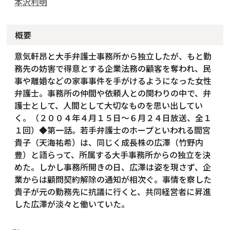
本沢利明
概要
意気軒昂と大手弁護士事務所から独立したが、もと勤
務先の妨害で得意とする企業法務の顧客を奪われ、民
事や離婚などの家事事件を手がけるようになった女性
弁護士。事務所の仲間や依頼人との関わりの中で、弁
護士として、人間として大切なものを思い出してい
く。（２００４年４月１５日～６月２４日放送、全１
１回）◆第一話。若手弁護士のホープといわれる間宮
貴子（天海祐希）は、同じく成長株の広澤（竹野内
豊）と語らって、所属する大手事務所からの独立を決
めた。しかし事務所開きの日、広澤は姿を現さず、企
業からは顧問契約解除の通知が相次ぐ。事情を察した
貴子が元の勤務先に抗議に行くと、共同経営者に昇進
した広澤が淡々と働いていた。