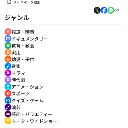
bookmark_add
ブックマーク追加
ジャンル
報道・時事
ondemand_video
ドキュメンタリー
cinematic_blur
教育・教養
school
実用
emoji_objects
幼児・子供
crib
音楽
music_note
ドラマ
recent_actors
時代劇
swords
アニメーション
cruelty_free
スポーツ
directions_bike
クイズ・ゲーム
sports_esports
演芸
brush
芸能・バラエティー
groups
トーク・ワイドショー
adaptive_audio_mic