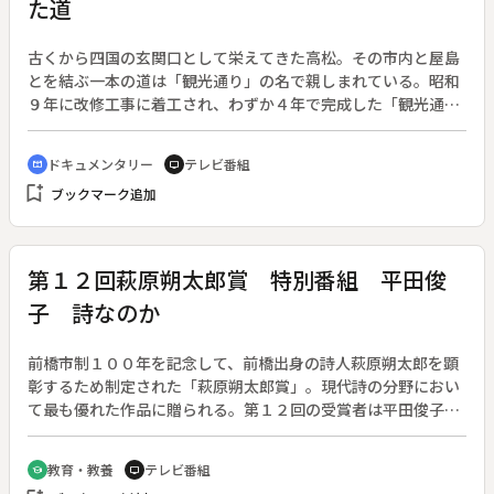
た道
古くから四国の玄関口として栄えてきた高松。その市内と屋島
とを結ぶ一本の道は「観光通り」の名で親しまれている。昭和
９年に改修工事に着工され、わずか４年で完成した「観光通
り」。高松の発展を支えたこの道を検証する。◆第１次大戦後
間もなかった当時、銀行の倒産や労働争議が頻発し、街には失
ドキュメンタリー
テレビ番組
cinematic_blur
tv
業者が溢れて深刻な経済不況に陥っていた。車道の幅１０メー
bookmark_add
ブックマーク追加
トル、歩道幅は２．５メートル、舗装は２０センチ厚さのコン
クリート。当時の道路建設技術の粋を込めた改修工事には、
人々が観光にかけた熱い期待が込められていた。
第１２回萩原朔太郎賞 特別番組 平田俊
子 詩なのか
前橋市制１００年を記念して、前橋出身の詩人萩原朔太郎を顕
彰するため制定された「萩原朔太郎賞」。現代詩の分野におい
て最も優れた作品に贈られる。第１２回の受賞者は平田俊子さ
ん。１９５５年島根県生まれ、詩のほかに小説や戯曲も手がけ
る。本人の詩作にかける思いや、関係者へのインタビューで送
教育・教養
テレビ番組
school
tv
る。