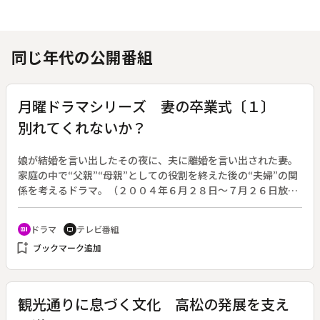
同じ年代の公開番組
月曜ドラマシリーズ 妻の卒業式〔１〕
別れてくれないか？
娘が結婚を言い出したその夜に、夫に離婚を言い出された妻。
家庭の中で“父親”“母親”としての役割を終えた後の“夫婦”の関
係を考えるドラマ。（２００４年６月２８日～７月２６日放
送、全５回）◆気ままな専業主婦生活を送っていた神崎恭子
（岡江久美子）は、一人娘の里香子（高野志穂）から恋人の榊
ドラマ
テレビ番組
recent_actors
tv
原洋介（山田純大）を紹介され、結婚したいと告げられる。祝
bookmark_add
ブックマーク追加
福し、喜びにみちたのもつかの間、その夜に夫の隆之（三宅裕
司）から「別れてくれないか？」と切り出される。娘の結婚が
決まってホッとして思わず口にしただけだと隆之は弁解した
が、数日後にあらためて「今度は本気だ。別れてくれ」と言わ
観光通りに息づく文化 高松の発展を支え
れ、恭子は呆然とする。