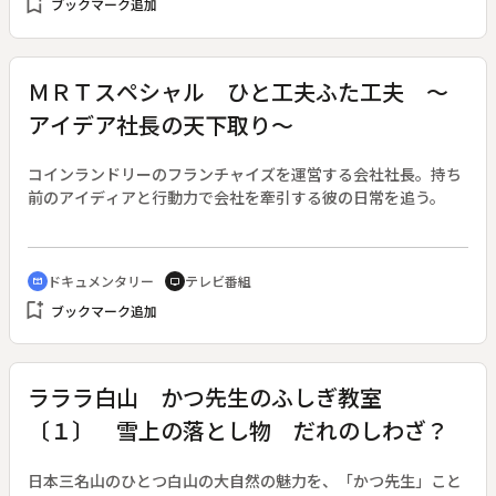
bookmark_add
ブックマーク追加
ＭＲＴスペシャル ひと工夫ふた工夫 ～
アイデア社長の天下取り～
コインランドリーのフランチャイズを運営する会社社長。持ち
前のアイディアと行動力で会社を牽引する彼の日常を追う。
ドキュメンタリー
テレビ番組
cinematic_blur
tv
bookmark_add
ブックマーク追加
ラララ白山 かつ先生のふしぎ教室
〔１〕 雪上の落とし物 だれのしわざ？
日本三名山のひとつ白山の大自然の魅力を、「かつ先生」こと