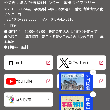
公益財団法人 放送番組センター／放送ライブラリー
〒231-0021 神奈川県横浜市中区日本大通１１番地 横浜情報文化
センター内
TEL：045-222-2828 ／ FAX：045-641-2110
利用案内
●開館時間 10:00～17:00（視聴の申込みは閉館30分前まで）
●休館日 毎週月曜日（祝日・振替休日の場合は次の平日）、年
末年始
●利用料 無料
note
X(Twitter)
open_in_new
open_in_new
✕
LINE
YouTube
open_in_new
open_in_new
✕
番組投票
chevron_right