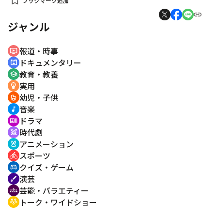
bookmark_add
ブックマーク追加
ジャンル
報道・時事
ondemand_video
ドキュメンタリー
cinematic_blur
教育・教養
school
実用
emoji_objects
幼児・子供
crib
音楽
music_note
ドラマ
recent_actors
時代劇
swords
アニメーション
cruelty_free
スポーツ
directions_bike
クイズ・ゲーム
sports_esports
演芸
brush
芸能・バラエティー
groups
トーク・ワイドショー
adaptive_audio_mic