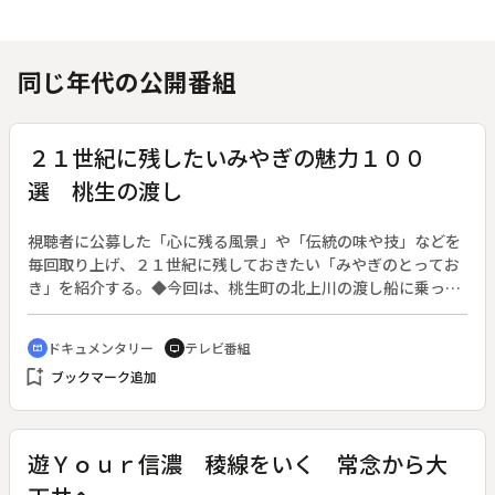
同じ年代の公開番組
２１世紀に残したいみやぎの魅力１００
選 桃生の渡し
視聴者に公募した「心に残る風景」や「伝統の味や技」などを
毎回取り上げ、２１世紀に残しておきたい「みやぎのとってお
き」を紹介する。◆今回は、桃生町の北上川の渡し船に乗って
みる。
ドキュメンタリー
テレビ番組
cinematic_blur
tv
bookmark_add
ブックマーク追加
遊Ｙｏｕｒ信濃 稜線をいく 常念から大