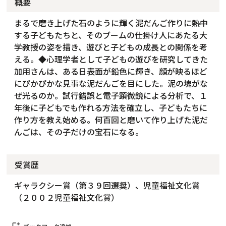
概要
まるで磨き上げた石のように輝く泥だんご作りに熱中
する子どもたちと、そのブームの仕掛け人にあたる大
学教授の姿を描き、遊びと子どもの成長との関係を考
える。◆心理学者として子どもの遊びを研究してきた
加用さんは、ある日表面が鉛色に輝き、顔が映るほど
にぴかぴかな見事な泥だんごを目にした。泥の塊がな
ぜ光るのか。試行錯誤と電子顕微鏡による分析で、１
年後に子どもでも作れる方法を確立し、子どもたちに
作り方を教え始める。何百回と磨いて作り上げた泥だ
んごは、その子だけの宝石になる。
受賞歴
ギャラクシー賞（第３９回選奨）、児童福祉文化賞
（２００２児童福祉文化賞）