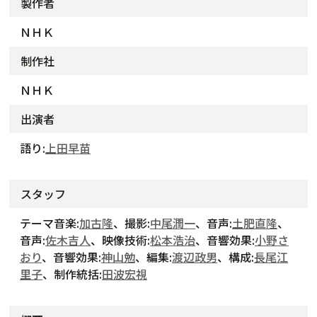
製作者
ＮＨＫ
制作社
ＮＨＫ
出演者
語り:
上田早苗
スタッフ
テーマ音楽:
加古隆
、撮影:
中尾潤一
、音声:
土肥直隆
、
音声:
佐木吉人
、映像技術:
松本浩治
、音響効果:
小野さ
おり
、音響効果:
神山勉
、編集:
渡辺政男
、構成:
長尾江
里子
、制作統括:
田波宏視