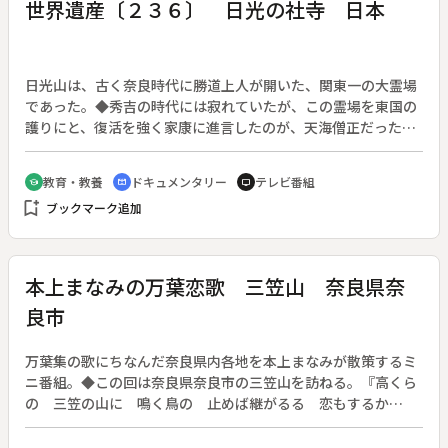
世界遺産〔２３６〕 日光の社寺 日本
日光山は、古く奈良時代に勝道上人が開いた、関東一の大霊場
であった。◆秀吉の時代には寂れていたが、この霊場を東国の
護りにと、復活を強く家康に進言したのが、天海僧正だった。
◆家康の死後、遺体が遺言により久能山から移され、日光が徳
川幕府の聖地となる。幕府の威信をかけた造営により、三代家
教育・教養
ドキュメンタリー
テレビ番組
school
cinematic_blur
tv
光の時に、豪華絢爛な今日の姿が出現した。“きらきらし”を旨
bookmark_add
ブックマーク追加
とし、殊更に華麗さが追求され、建物、装飾、彫刻、絵画な
ど、当時最高の匠の技が結集されたのである。◆日光の社寺
本上まなみの万葉恋歌 三笠山 奈良県奈
良市
万葉集の歌にちなんだ奈良県内各地を本上まなみが散策するミ
ニ番組。◆この回は奈良県奈良市の三笠山を訪ねる。『高くら
の 三笠の山に 鳴く鳥の 止めば継がるる 恋もするか
も』 山部赤人