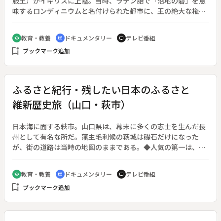
服王）がイギリスに上陸。当時、ラテン語で「沼地の砦」を意
味するロンディニウムと名付けられた都市に、王の絶大な権力
を見せつけるために築かれたロンドン塔は、１９８８年に世界
遺産に登録された。建築から約５００年に渡ってイギリス歴代
教育・教養
ドキュメンタリー
テレビ番組
school
cinematic_blur
tv
の王が居住する城塞としてロンドン塔は使用されてきたが、そ
bookmark_add
ブックマーク追加
の華やかさから一転、最も残虐な行為が行われる場所に変えた
イギリス国王がいた。その王の名はヘンリー８世。しかし、ロ
ンドン塔の姿を王宮から牢獄に変えたこの王なくしてはイギリ
スの大成はあり得なかったのである。イギリスの発展と共にそ
ふるさと紀行・残したい日本のふるさと
の姿を変えてきたロンドン塔の歴史を辿る。◆ロンドン塔、ホ
維新歴史旅（山口・萩市）
ワイトタワー、反逆者の門
日本海に面する萩市。山口県は、幕末に多くの志士を生んだ長
州として有名な所だ。藩主毛利候の萩城は礎石だけになった
が、街の道路は当時の地図のままである。◆人気の第一は、吉
田松陰。松下村塾を経営し、日本の未来を説いた。門下には、
高杉晋作、伊藤博文、明治三傑の一人木戸孝允らがいる。◆ま
教育・教養
ドキュメンタリー
テレビ番組
school
cinematic_blur
tv
た、萩焼きは茶の湯で知られるが、今はふだん使うものをめざ
bookmark_add
ブックマーク追加
しているという。観光案内の石田さんは、お客さんが勉強して
くるから、わたしもそれ以上に勉強をと、嬉しそうだ。◆萩城
城下町【史跡】、萩焼【伝統的工芸品】