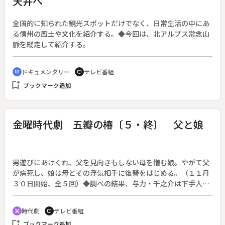
天井へ
全国的に知られた観光スポットだけでなく、日常生活の中にあ
る信州の風土や文化を紹介する。◆今回は、北アルプス常念山
脈を縦走して紹介する。
ドキュメンタリー
テレビ番組
cinematic_blur
tv
bookmark_add
ブックマーク追加
金曜時代劇 五瓣の椿〔５・終〕 父と娘
男遊びにあけくれ、父を見向きもしない母を憎む娘。やがて父
が病死し、娘は母とその浮気相手に復讐をはじめる。（１１月
３０日開始、全５回）◆調べの結果、与力・千之介は下手人は
おしのだと確信し、奉行所は本格的におしのを追いはじめる。
一方、おしのは５人目の標的、実父の丸梅屋源次郎に接近す
時代劇
テレビ番組
swords
tv
る。実の娘とは知らずに口説いてくる源次郎への愛憎が入り混
bookmark_add
ブックマーク追加