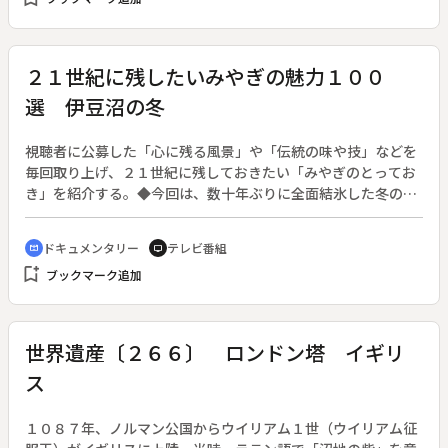
じる中、おしのは千之介へ最後の復讐を予告する。
２１世紀に残したいみやぎの魅力１００
選 伊豆沼の冬
視聴者に公募した「心に残る風景」や「伝統の味や技」などを
毎回取り上げ、２１世紀に残しておきたい「みやぎのとってお
き」を紹介する。◆今回は、数十年ぶりに全面結氷した冬の伊
豆沼を訪ねる。
ドキュメンタリー
テレビ番組
cinematic_blur
tv
bookmark_add
ブックマーク追加
世界遺産〔２６６〕 ロンドン塔 イギリ
ス
１０８７年、ノルマン公国からウイリアム１世（ウイリアム征