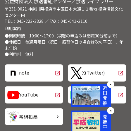
公益財団法人 放送番組センター／放送ライブラリー
〒231-0021 神奈川県横浜市中区日本大通１１番地 横浜情報文化
センター内
TEL：045-222-2828 ／ FAX：045-641-2110
利用案内
●開館時間 10:00～17:00（視聴の申込みは閉館30分前まで）
●休館日 毎週月曜日（祝日・振替休日の場合は次の平日）、年
末年始
●利用料 無料
note
X(Twitter)
open_in_new
open_in_new
✕
LINE
YouTube
open_in_new
open_in_new
✕
番組投票
chevron_right