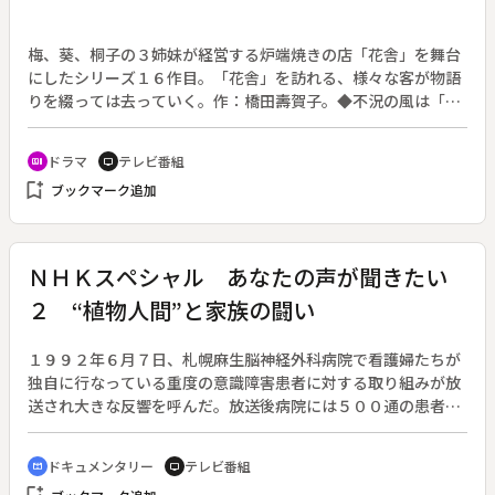
梅、葵、桐子の３姉妹が経営する炉端焼きの店「花舎」を舞台
にしたシリーズ１６作目。「花舎」を訪れる、様々な客が物語
りを綴っては去っていく。作：橋田壽賀子。◆不況の風は「花
舎」にも及び店で鳴くのは閑古鳥。梅（杉村春子）も体の不調
を訴え、葵（山岡久乃）も桐子（奈良岡朋子）も廃業の潮時を
ドラマ
テレビ番組
recent_actors
tv
感じる。ある夜、一人で店を訪れた女性・日高貴子（佐久間良
bookmark_add
ブックマーク追加
子）が現金を持っていないからと代わりにダイヤの指輪を置い
ていく。ところが貴子はその日のうちに投身自殺を図る。警察
からの連絡で身柄を引き取った桐子は、「行き所がない」とい
う貴子を雇うことにした。美人の貴子目当ての客が増え、店は
ＮＨＫスペシャル あなたの声が聞きたい
活気を取り戻したが、貴子には何か事情がありそうだった。
２ “植物人間”と家族の闘い
１９９２年６月７日、札幌麻生脳神経外科病院で看護婦たちが
独自に行なっている重度の意識障害患者に対する取り組みが放
送され大きな反響を呼んだ。放送後病院には５００通の患者家
族からの手紙が寄せられた。その中から４家族の闘病ぶりを追
い、命の尊さ、現代医療の問題を考える。
ドキュメンタリー
テレビ番組
cinematic_blur
tv