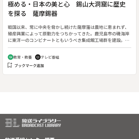
極める・日本の美と心 錫山大洞窟に歴史
を探る 薩摩錫器
戦国以来、常に中央を脅かし続けた薩摩藩は農地に恵まれず、
殖産興業によって原動力をつちかってきた。鹿児島市の磯海岸
に東洋一のコンビナートともいうべき集成館工場群を建設。近
代工業へのたくましい意欲とすさまじいエネルギーを示すかの
ような建物が建ち並ぶ。中でも錫鉱山の発見によって藩財政は
教育・教養
テレビ番組
school
tv
大いに潤った。今は廃鉱となった錫坑に分け入り、特異な近代
bookmark_add
ブックマーク追加
工業の発達の歴史に触れつつ、現代ただ一ヶ所薩摩錫器の伝統
を守る工場で製作工程を見る。◆【重要文化財】旧集成館機械
工場【その他】仙巌園（磯別邸）、反射炉跡、島津家伝世品錫
器、錫鉱山、八木神社