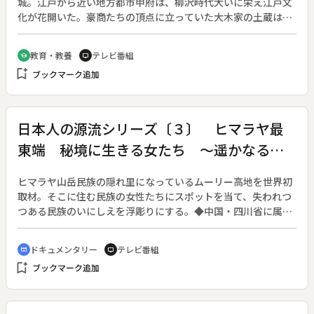
城。江戸から近い地方都市甲府は、柳沢時代大いに栄え江戸文
化が花開いた。豪商たちの頂点に立っていた大木家の土蔵は、
１９４５年（昭和２０）の空襲でも焼け残り、中に収蔵されて
いたおびただしい美術品などは難を逃れた。幾代にもわたって
教育・教養
テレビ番組
school
tv
蓄積された大木コレクションの名品は、１９９０年に山梨県に
bookmark_add
ブックマーク追加
寄贈された。それらの品々と、大木家と広重や鉄斎などとの交
わりなど甲斐の国に秘められた文化遺産と江戸の香りを掘り起
こしていく。◆歌川広重・鴻ノ台図屏風、五代目大木喜右衛門
夫妻像、不二三十六景甲斐犬目峠、六十余州名所図会甲斐さる
日本人の源流シリーズ〔３〕 ヒマラヤ最
はし、東都名所目黒不動之瀧◆富岡鉄斎・甲斐猿橋図、福禄寿
東端 秘境に生きる女たち ～遥かなるム
図、貧人図
ーリ高地～
ヒマラヤ山岳民族の隠れ里になっているムーリー高地を世界初
取材。そこに住む民族の女性たちにスポットを当て、失われつ
つある民族のいにしえを浮彫りにする。◆中国・四川省に属す
る未開放地域のムーリー高地。東西南北１００キロほどの高地
に、１７もの山岳民族が肩を寄せあうように、それぞれの独自
ドキュメンタリー
テレビ番組
cinematic_blur
tv
の習慣や文化を守りながら暮らしている。最近まで同民族内で
bookmark_add
ブックマーク追加
奴隷制度があったというロロ族、重い荷物を軽々と持つミャオ
族の女ポーター、女系社会のモーソ族などを紹介する。