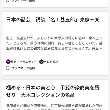
bookmark_add
ブックマーク追加
日本の話芸 講談「名工甚五郎」東家三楽
名工・左甚五郎が、久しぶりに大恩人の親方に会いに京へ上っ
た。ところが、親方は病に倒れ、貧しい暮らしをしていた。甚
五郎は恩返しにと親方を医者に見せるなど手を尽くす。甚五郎
が京にいることを聞きつけた寺社奉行が、智恩院の再建を頼み
に来た。
芸能・バラエティー
テレビ番組
groups
tv
bookmark_add
ブックマーク追加
極める・日本の美と心 甲斐の豪商美を残
せり 大木コレクションの名品
武田信玄が開いた甲斐府中、江戸時代柳沢吉保が築城した甲府