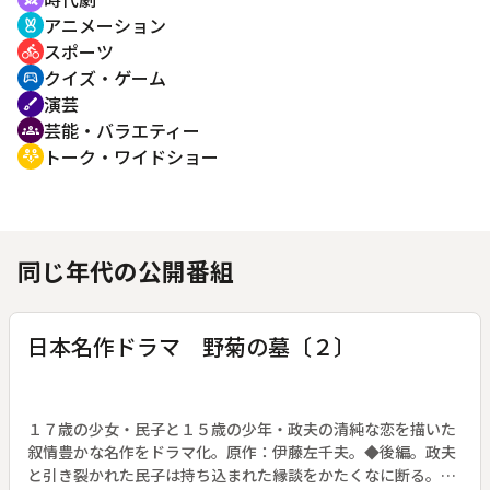
アニメーション
cruelty_free
スポーツ
directions_bike
クイズ・ゲーム
sports_esports
演芸
brush
芸能・バラエティー
groups
トーク・ワイドショー
adaptive_audio_mic
同じ年代の公開番組
日本名作ドラマ 野菊の墓〔２〕
１７歳の少女・民子と１５歳の少年・政夫の清純な恋を描いた
叙情豊かな名作をドラマ化。原作：伊藤左千夫。◆後編。政夫
と引き裂かれた民子は持ち込まれた縁談をかたくなに断る。民