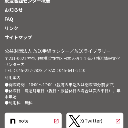
放送番組センター概要
お知らせ
FAQ
リンク
サイトマップ
公益財団法人 放送番組センター／放送ライブラリー
〒231-0021 神奈川県横浜市中区日本大通１１番地 横浜情報文化
センター内
TEL：045-222-2828 ／ FAX：045-641-2110
利用案内
●開館時間 10:00～17:00（視聴の申込みは閉館30分前まで）
●休館日 毎週月曜日（祝日・振替休日の場合は次の平日）、年
末年始
●利用料 無料
note
X(Twitter)
open_in_new
open_in_new