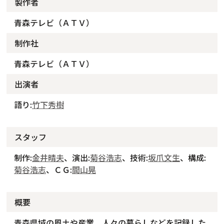
製作者
青森テレビ（ＡＴＶ）
制作社
青森テレビ（ＡＴＶ）
出演者
語り:
竹下秀樹
スタッフ
制作:
金井晴夫
、演出:
菊谷浩志
、技術:
坂爪文生
、構成:
菊谷浩志
、ＣＧ:
間山晃
概要
青森県域の風土や産業、人々の暮らしなどを記録した