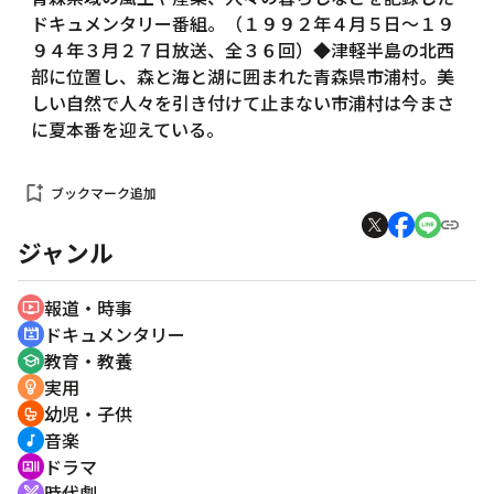
ドキュメンタリー番組。（１９９２年４月５日～１９
９４年３月２７日放送、全３６回）◆津軽半島の北西
部に位置し、森と海と湖に囲まれた青森県市浦村。美
しい自然で人々を引き付けて止まない市浦村は今まさ
に夏本番を迎えている。
bookmark_add
ブックマーク追加
ジャンル
報道・時事
ondemand_video
ドキュメンタリー
cinematic_blur
教育・教養
school
実用
emoji_objects
幼児・子供
crib
音楽
music_note
ドラマ
recent_actors
時代劇
swords