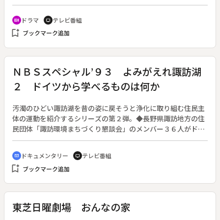
子の母は政夫の母に説得を頼む。政夫の母に「政夫の嫁には年
上の女はもらわない」といわれ、民子は嫁いで行く。
ドラマ
テレビ番組
recent_actors
tv
bookmark_add
ブックマーク追加
ＮＢＳスペシャル’９３ よみがえれ諏訪湖
２ ドイツから学べるものは何か
汚濁のひどい諏訪湖を昔の姿に戻そうと浄化に取り組む住民主
体の運動を紹介するシリーズの第２弾。◆長野県諏訪地方の住
民団体「諏訪環境まちづくり懇談会」のメンバー３６人がドイ
ツを訪問、各地を視察してセミナーを開いた。ドイツの湖では
下水道の整備を進めて生活排水の流入を減らし、水辺の植物を
ドキュメンタリー
テレビ番組
cinematic_blur
tv
保護して自然の浄化力を高めていた。また徹底したごみのリサ
bookmark_add
ブックマーク追加
イクルや、“車より人間優先”の道路・街づくりなどエコロジカ
ルな社会・経済システムの確立に努め、幼児期から環境教育を
実施していた。多くを学んでの帰国後、住民自らが主体となっ
て街づくり計画に取り組むなど、新たな活動が始まった。
東芝日曜劇場 おんなの家