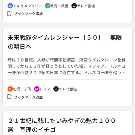
からの伝統と信仰に彩られた、人口６５０人のサマリア人の生
ドキュメンタリー
教育・教養
テレビ番組
cinematic_blur
school
tv
活を見つめる。
bookmark_add
ブックマーク追加
未来戦隊タイムレンジャー〔５０〕 無限
の明日へ
時は３０世紀。人類が時間移動装置、所謂タイムマシーンを発
明してから１０年が経とうとしていた頃、マフィア、ドルネロ
一味が西暦２０世紀の日本に逃亡する。ドルネロ一味を追う４
人の新人レンジャー隊員達は、偶然出会った青年とともに未来
戦隊タイムレンジャーとなって凶悪犯たちと戦う。スーパー戦
幼児・子供
ドラマ
テレビ番組
crib
recent_actors
tv
隊シリーズ第２４作。（２０００年２月１３日～２００１年２
bookmark_add
ブックマーク追加
月１１日放送、全５１回）◆第５０回。大消滅が目前に迫る
中、たった一人で抵抗を試みる竜也だが、歴史という巨大な敵
を前には為す術もなかった。一方、３１世紀の時間保護局で捕
まっていたアヤセ達は、大消滅を止めるため、幸せな未来を捨
２１世紀に残したいみやぎの魅力１００
て、２１世紀へ時間移動する。竜也と合流した４人は、この２
選 亘理のイチゴ
１世紀の明日を大消滅から救うため、最後の戦いに挑む。