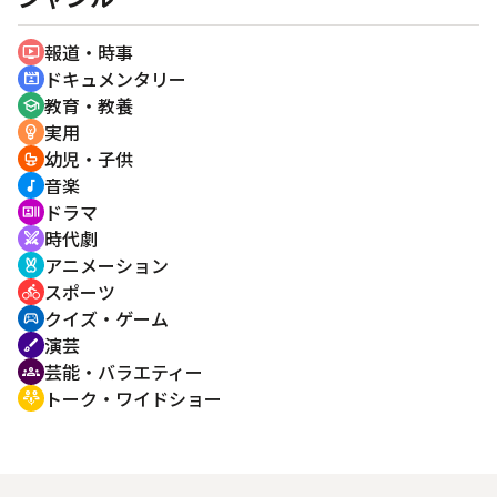
報道・時事
ondemand_video
ドキュメンタリー
cinematic_blur
教育・教養
school
実用
emoji_objects
幼児・子供
crib
音楽
music_note
ドラマ
recent_actors
時代劇
swords
アニメーション
cruelty_free
スポーツ
directions_bike
クイズ・ゲーム
sports_esports
演芸
brush
芸能・バラエティー
groups
トーク・ワイドショー
adaptive_audio_mic