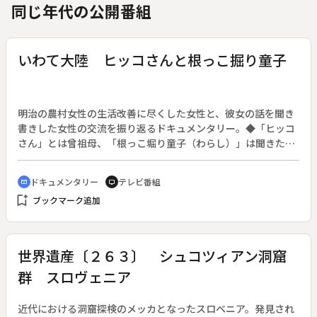
同じ年代の公開番組
いわて大陸 ヒッコさんと根っこ掘り童子
明治の農村女性の生活改善に尽くした女性と、彼女の話を聞き
書きした女性の交流を振り返るドキュメンタリー。◆「ヒッコ
さん」とは曾祖母、「根っこ堀り童子（わらし）」は聞きたが
りの子ども。岩手県の元教師・石川さんは、隣町に住む明治生
まれのまつをさんのもとへ２３年間通いつめ、農村女性の地位
ドキュメンタリー
テレビ番組
cinematic_blur
tv
向上と生活改善に捧げたその生涯を、聞き書きの形で本にまと
bookmark_add
ブックマーク追加
めた。そして、自らの存在の根（ルーツ）は、まつをさんと同
じ「東北の一農婦」にあり、「東北の農婦」の根は「むじぇ
（可哀相）と思う心」にあると思うのだった。
世界遺産〔２６３〕 シュコツィアン洞窟
群 スロヴェニア
近代における洞窟探検のメッカとなったスロベニア。発見され