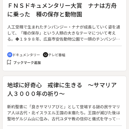
介は、往生際が悪いと強気で結婚を勧めるが、自分もチヨから
ＦＮＳドキュメンタリー大賞 ナナは方舟
妊娠を告白されると動揺する。亜紀とチヨには頑固な父・一徹
に乗った 種の保存と動物園
（千葉真一）がいた。
人工受精で生まれたチンパンジー・ナナが成長していく姿を通
して、「種の保存」という人類の大きなテーマについて考え
る。◆１９９８年、広島市安佐動物公園で一頭のチンパンジー
が誕生した。名前はナナ。ナナは、動物園の大きな役割である
「種の保存」の取り組みの中で、死亡したオスの凍結精子から
ドキュメンタリー
テレビ番組
cinematic_blur
tv
生まれた、世界で初めての子だった。しかし、ナナを生んだ母
bookmark_add
ブックマーク追加
親は死亡。親代わりの飼育係や他のチンパンジーの微妙な心の
揺れ動きを、３年に渡って取材した。
地球に好奇心 戒律に生きる ～サマリア
人３０００年の祈り～
新約聖書に「良きサマリアびと」として登場する謎の民サマリ
ア人は古代・北イスラエル王国の末裔たち。王国が滅びた後は
聖地ゲルジム山に住み、古代ユダヤ教の信仰と儀式を守ってき
た。４月に行われた伝統の過ぎ越しの祭りを軸に、聖書の時代