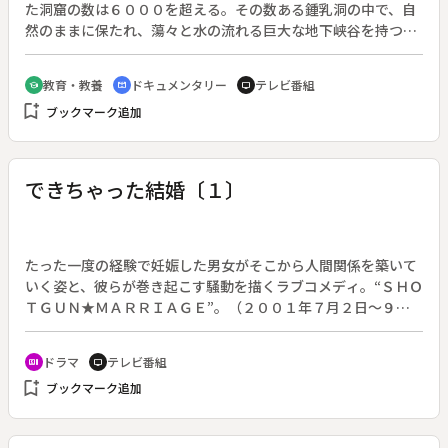
た洞窟の数は６０００を超える。その数ある鍾乳洞の中で、自
然のままに保たれ、蕩々と水の流れる巨大な地下峡谷を持つシ
ュコツィアン洞窟群は、１９８６年に世界遺産に登録された。
スロヴェニア南西部のクラス地方は、カルストという言葉の語
教育・教養
ドキュメンタリー
テレビ番組
school
cinematic_blur
tv
源となった広大な石灰岩台地。この白い大地の下には、水の浸
bookmark_add
ブックマーク追加
食と化学変化で作られた、広大な地底世界が広がっている。観
光客の入場も制限され、薄暗い灯りしかない洞窟に、初めて本
格的な照明機材を入れて撮影。普段見ることの出来ない細部ま
で浮かび上がらせた貴重な映像で、シュコツィアン洞窟群を紹
できちゃった結婚〔１〕
介する。
たった一度の経験で妊娠した男女がそこから人間関係を築いて
いく姿と、彼らが巻き起こす騒動を描くラブコメディ。“ＳＨＯ
ＴＧＵＮ★ＭＡＲＲＩＡＧＥ”。（２００１年７月２日～９月
１０日放送、全１１回）◆第１回。ＣＭディレクターの隆之介
（竹野内豊）は遊び人だが憎めない男。先輩の英太郎（阿部
ドラマ
テレビ番組
recent_actors
tv
寛）とその恋人・亜紀（石田ゆり子）と海に行き、亜紀の妹・
bookmark_add
ブックマーク追加
チヨ（広末涼子）を紹介される。隆之介はいつもの調子でチヨ
を口説き、２人は一夜をともにする。やがて英太郎は亜紀か
ら、妊娠したかもと告げられうろたえる。そんな英太郎に隆之