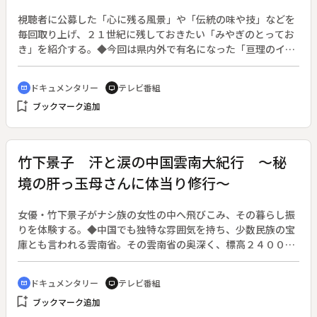
視聴者に公募した「心に残る風景」や「伝統の味や技」などを
毎回取り上げ、２１世紀に残しておきたい「みやぎのとってお
き」を紹介する。◆今回は県内外で有名になった「亘理のイチ
ゴ」。
ドキュメンタリー
テレビ番組
cinematic_blur
tv
bookmark_add
ブックマーク追加
竹下景子 汗と涙の中国雲南大紀行 ～秘
境の肝っ玉母さんに体当り修行～
女優・竹下景子がナシ族の女性の中へ飛びこみ、その暮らし振
りを体験する。◆中国でも独特な雰囲気を持ち、少数民族の宝
庫とも言われる雲南省。その雲南省の奥深く、標高２４００ｍ
にある麗江には１５万人のナシ族が「東巴（トンパ）」という
独自の文化を何百年も守って暮らしている。そこにはどこか懐
ドキュメンタリー
テレビ番組
cinematic_blur
tv
かしい古い日本の住宅街のような趣がある。ナシ族は母系社会
bookmark_add
ブックマーク追加
で、女性が一家の大黒柱として頑張っている。とにかく元気で