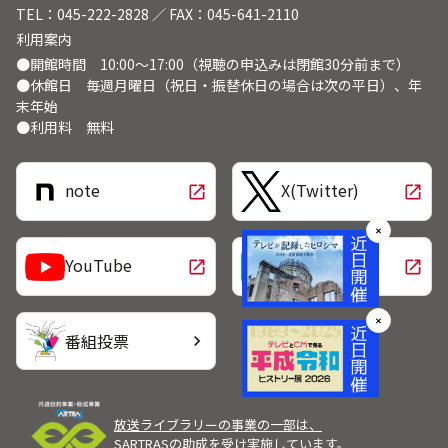
TEL：045-222-2828 ／ FAX：045-641-2110
利用案内
●開館時間 10:00～17:00（視聴の申込みは閉館30分前まで）
●休館日 毎週月曜日（祝日・振替休日の場合は次の平日）、年
末年始
●利用料 無料
note
X(Twitter)
open_in_new
open_in_new
✕
LINE
YouTube
open_in_new
open_in_new
✕
番組投票
chevron_right
放送ライブラリーの事業の一部は、
SARTRASの助成を受け実施しています。