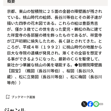
概要
京都、東山の智積院に２５面の金碧の障壁画が残され
ている。桃山時代の絵師、長谷川等伯とその弟子達が
描いた四季の花木図である。これらの絵は豊臣秀吉
が、僅か３歳でこの世を去った愛児・鶴松の為に建て
た祥雲寺の各部屋の襖を飾ったものであるが、祥雲寺
が江戸初期に焼失したため、長く謎とされてきた。と
ころが、平成４年（１９９２）に桃山時代の地層から
巨大な寺院の遺構が発見され、漸くその全容を想定す
る事ができるようになった。最新のＣＧを駆使して、
豪壮かつ華麗な桃山の美を堪能する。◆智積院障壁画
【国宝】（楓図（長谷川等伯）、桜図（長谷川久
蔵）、松に立葵図（長谷川等岳）、松に梅図（長谷川
等舟））
bookmark_add
ブックマーク追加
ジャンル