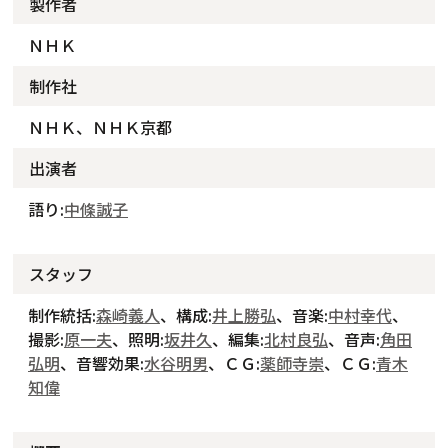
製作者
ＮＨＫ
制作社
ＮＨＫ、ＮＨＫ京都
出演者
語り:
中條誠子
スタッフ
制作統括:
森崎義人
、構成:
井上勝弘
、音楽:
中村幸代
、
撮影:
原一夫
、照明:
坂井久
、編集:
北村良弘
、音声:
角田
弘明
、音響効果:
水谷明男
、ＣＧ:
薬師寺崇
、ＣＧ:
青木
知偉