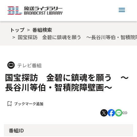
menu
トップ
番組検索
国宝探訪 金碧に鎮魂を願う ～長谷川等伯・智積院
テレビ番組
tv
国宝探訪 金碧に鎮魂を願う ～
長谷川等伯・智積院障壁画～
bookmark_add
ブックマーク追加
番組ID