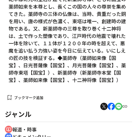
薬師如来を本尊とし、長くこの国の人々の尊崇を集め
てきた。薬師寺の三体の仏像は、当時、貴重だった銅
を用い、唐の様式が色濃く、東塔は唯一、創建時の建
物である。又、新薬師寺の三尊を取り巻く十二神将
は、土で作った塑像であり、江戸時代の地震で壊れた
一体を除いて、１１体が１２００年の時を超えて、悪
魔を追い払う力強い姿を今日に伝えている。いにしえ
の匠の技を検証する。◆薬師寺（薬師如来像【国
宝】、日光菩薩像【国宝】、月光菩薩像【国宝】、薬
師寺東塔【国宝】）、新薬師寺（新薬師寺本堂【国
宝】、薬師如来像【国宝】、十二神将像【国宝】）
bookmark_add
ブックマーク追加
ジャンル
報道・時事
ondemand_video
ドキュメンタリー
cinematic_blur