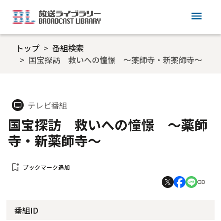
menu
トップ
番組検索
国宝探訪 救いへの憧憬 ～薬師寺・新薬師寺～
テレビ番組
tv
国宝探訪 救いへの憧憬 ～薬師
寺・新薬師寺～
bookmark_add
ブックマーク追加
番組ID