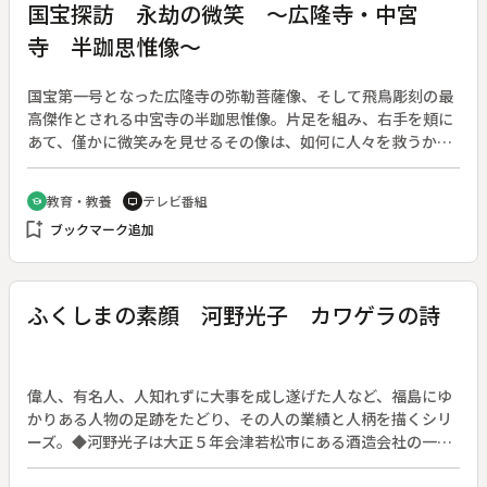
国宝探訪 永劫の微笑 ～広隆寺・中宮
寺 半跏思惟像～
国宝第一号となった広隆寺の弥勒菩薩像、そして飛鳥彫刻の最
高傑作とされる中宮寺の半跏思惟像。片足を組み、右手を頬に
あて、僅かに微笑みを見せるその像は、如何に人々を救うかと
瞑想にふける菩薩の姿を映しているといわれる。聖徳太子に始
まる飛鳥時代、朝鮮半島との文化交流と共に、全国各地に半跏
教育・教養
テレビ番組
school
tv
思惟像が広がったといわれるが、その後、中国・唐などと直接
bookmark_add
ブックマーク追加
交流する時代となり、次第に廃れていった。二つの仏像を中心
に、いわゆるアルカイック・スマイルの美の秘密を探求する。
◆木造弥勒菩薩半跏像【国宝】（広隆寺蔵）、木造弥勒菩薩半
跏像【国宝】（中宮寺蔵）
ふくしまの素顔 河野光子 カワゲラの詩
偉人、有名人、人知れずに大事を成し遂げた人など、福島にゆ
かりある人物の足跡をたどり、その人の業績と人柄を描くシリ
ーズ。◆河野光子は大正５年会津若松市にある酒造会社の一人
娘として生まれて、県立会津高等女子学校、東京女子高等師範