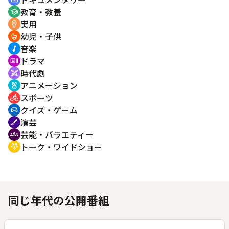
教育・教養
school
実用
emoji_objects
幼児・子供
crib
音楽
music_note
ドラマ
recent_actors
時代劇
swords
アニメーション
cruelty_free
スポーツ
directions_bike
クイズ・ゲーム
sports_esports
演芸
brush
芸能・バラエティー
groups
トーク・ワイドショー
adaptive_audio_mic
同じ年代の公開番組