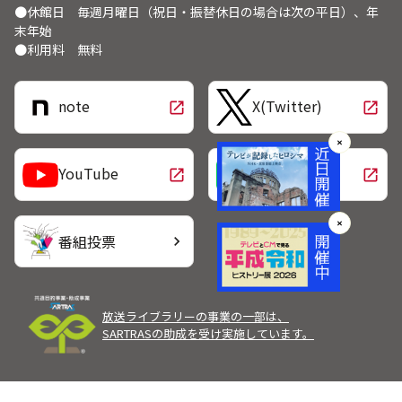
●休館日 毎週月曜日（祝日・振替休日の場合は次の平日）、年
末年始
●利用料 無料
note
X(Twitter)
open_in_new
open_in_new
✕
LINE
YouTube
open_in_new
open_in_new
✕
番組投票
chevron_right
放送ライブラリーの事業の一部は、
SARTRASの助成を受け実施しています。