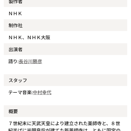
製作者
ＮＨＫ
制作社
ＮＨＫ、ＮＨＫ大阪
出演者
語り:
長谷川勝彦
スタッフ
テーマ音楽:
中村幸代
概要
７世紀末に天武天皇により建立された薬師寺と、８世
紀半ばに光明皇后が建てた新薬師寺は、ともに国宝の