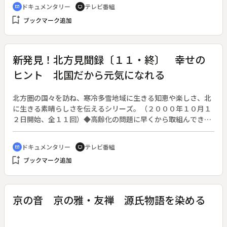
学校（現在のお茶の水女子大学）、京都大学動物学教室で学ん
ドキュメンタリー
テレビ番組
cinematic_blur
tv
だ。女子学校１年の時に昆虫採集をしたのがきっかけで、小さ
bookmark_add
ブックマーク追加
な水生昆虫カワゲラに魅せられてその研究に生涯を注ぎ、女性
として始めてカワゲラ研究者となった。発見した種類は３４
種。学者として、経営者として、妻として、母として精一杯生
きた光子の生涯。昭和３５年に父が病に伏したため家業を継
新発見！北方見聞録〔１１・終〕 幸せの
ぎ、１２代目社長として多くの従業員や職人たちの生活、老舗
ヒント 北国だから元気になれる
の暖簾の重さ、果ては保証人になった借金を背負い自ら酒を売
り歩く日々もあったが、断ちがたいカワゲラへの情熱から論文
を執筆。文部大臣の認可を経て、昭和３７年３月５日４６歳の
北方圏の国々を訪ね、寒冷多雪地域に生きる知恵や楽しさ、北
時に理学博士の学位をうけた。光子の生家は造り酒屋を廃業
に生きる素晴らしさを伝えるシリーズ。（２０００年１０月１
し、現在は光子の長男が館長を務める会津酒造博物館になって
２日開始、全１１回）◆高齢化の問題に早くから取組んできた
いる。館内には、３００年以上続いた老舗代々の貴重な品々が
福祉の先進国である北欧の国々を訪ねる。スウェーデンの過疎
展示されているほか、光子が生前愛用していた衣類、小物など
の町ではホームヘルパーが１日４００キロも車を走らせる。福
ドキュメンタリー
テレビ番組
cinematic_blur
tv
も並んでいる。滋賀県立琵琶湖博物館には、光子が半世紀かけ
祉に地域格差があってはならないのだ。老人ホームでも、入所
bookmark_add
て収集した世界各国の昆虫類標本図書、研究器具類などが展示
ブックマーク追加
している認知症のお年よりの表情はとても明るい。オランダの
されている。
ヒートホルン村は車を村内に入れず、交通手段は船と自転車。
時が止まってしまったかのような美しい村で、定年退職者が余
生を送る。また、北大教授の伊福部達（とおる）さんは、声を
京の音 京の雅・友禅 源氏物語を染める
失った人のための「人工の声帯」や、耳が遠いお年よりのため
の「音がゆっくり聞こえるラジオ」などの福祉機器を開発して
きた。長寿時代を人間らしく生き、高齢者を支えるヒントを探