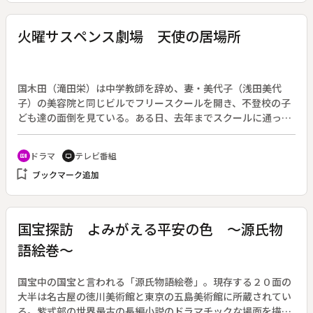
火曜サスペンス劇場 天使の居場所
国木田（滝田栄）は中学教師を辞め、妻・美代子（浅田美代
子）の美容院と同じビルでフリースクールを開き、不登校の子
ども達の面倒を見ている。ある日、去年までスクールに通って
いた良美（林知花）がふらりとやって来たが、その後、死体と
なって発見された。青梅中央署の刑事がスクールを訪れる。良
ドラマ
テレビ番組
recent_actors
tv
美はその日、吉岡（山崎裕太）と一緒に渋谷に遊びに行く途中
bookmark_add
ブックマーク追加
だった。吉岡は渋谷でスクールに通う守信（沢木哲）に会った
と話すが、守信がそれを否定したため、吉岡が犯人として疑わ
れてしまう。その後、守信が家を飛び出したと聞いた国木田
は、守信の父・進太郎（村井国夫）と母・靖子（大谷直子）に
国宝探訪 よみがえる平安の色 ～源氏物
会いに行く。一方、吉岡は良美からコインロッカーの鍵を預か
語絵巻～
っていた。吉岡がそのコインロッカーを探し出し、中から良美
の携帯電話と手帳を取出した瞬間、いきなり背後から殴られて
手帳を奪われてしまう。◆解説副音声あり
国宝中の国宝と言われる「源氏物語絵巻」。現存する２０面の
大半は名古屋の徳川美術館と東京の五島美術館に所蔵されてい
る。紫式部の世界最古の長編小説のドラマチックな場面を描く