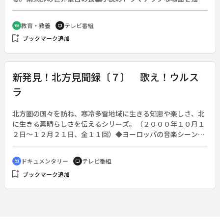
貴重な文化財であるが、長い年月の間に、損傷、退色、変色し
ている。その平安王朝の華麗な色彩が、９００年の歳月を経
教育・教養
テレビ番組
school
tv
て、Ｘ線写真、蛍光Ｘ線分析装置と最先端のデジタル画像処理
bookmark_add
ブックマーク追加
技術により、いま、見事に甦った。復元作業に当たった日本画
家や技術者など関係者の話を交え、その詳細な内容を紹介す
る。◆「源氏物語絵巻」【国宝】（柏木（一）、柏木（三）、
蓬生、宿木（三）、早蕨（徳川美術館蔵）、御法（ミノリ）、
新発見！北方見聞録〔７〕 歌え！ウルス
鈴虫（一）、鈴虫（二）、夕霧（五島美術館蔵））
ラ
北方圏の国々を訪ね、寒冷多雪地域に生きる知恵や楽しさ、北
に生きる素晴らしさを伝えるシリーズ。（２０００年１０月１
２日～１２月２１日、全１１回）◆ヨーロッパの音楽シーンで
注目を集める女性シンガー、ウルスラ・ランスマン。彼女は北
極圏の少数民族「サーメ」の出身である。サーメは北極圏に４
ドキュメンタリー
テレビ番組
cinematic_blur
tv
０００年前からトナカイと共に暮らし、現在は約７万人がフィ
bookmark_add
ブックマーク追加
ンランドやスウェーデン、ノルウェーに暮らす。ウルスラの歌
「ヨイク」はサーメがトナカイを集めたりなだめたりするとき
に口ずさんできた伝統音楽で、喉を使った不思議な発声で何か
に語りかけるように歌う。しかしキリスト教会による自然信仰
禁止や、北欧各国政府による同化政策のため、長い間歌うこと