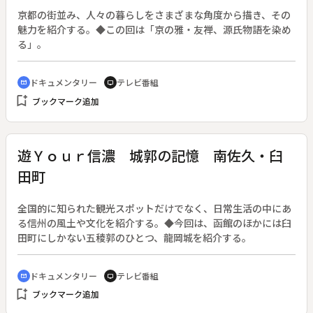
る。
京都の街並み、人々の暮らしをさまざまな角度から描き、その
魅力を紹介する。◆この回は「京の雅・友禅、源氏物語を染め
る」。
ドキュメンタリー
テレビ番組
cinematic_blur
tv
bookmark_add
ブックマーク追加
遊Ｙｏｕｒ信濃 城郭の記憶 南佐久・臼
田町
全国的に知られた観光スポットだけでなく、日常生活の中にあ
る信州の風土や文化を紹介する。◆今回は、函館のほかには臼
田町にしかない五稜郭のひとつ、龍岡城を紹介する。
ドキュメンタリー
テレビ番組
cinematic_blur
tv
bookmark_add
ブックマーク追加