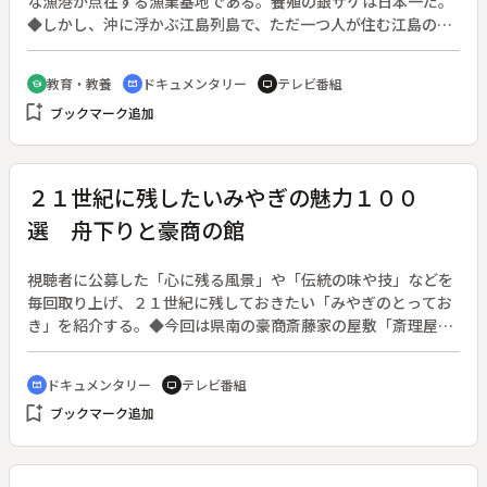
な漁港が点在する漁業基地である。養殖の銀ザケは日本一だ。
◆しかし、沖に浮かぶ江島列島で、ただ一つ人が住む江島の生
活は厳しい。１４０人の島民はほとんどが５０歳以上。小学校
も閉鎖された。７３歳の木村さんも子供はみんな島を離れ、い
教育・教養
ドキュメンタリー
テレビ番組
school
cinematic_blur
tv
つかは島を去る覚悟で、今はウニ漁などを続ける。◆隣の足島
bookmark_add
ブックマーク追加
へは、冬になるとウミネコが繁殖に来る。数万羽が島を覆いつ
くすが、８月に雛が巣立ち、それとともに姿を消す。◆陸前江
ノ島のウミネコおよびウトウ繁殖地【天然記念物】
２１世紀に残したいみやぎの魅力１００
選 舟下りと豪商の館
視聴者に公募した「心に残る風景」や「伝統の味や技」などを
毎回取り上げ、２１世紀に残しておきたい「みやぎのとってお
き」を紹介する。◆今回は県南の豪商斎藤家の屋敷「斎理屋
敷」をたずねる。
ドキュメンタリー
テレビ番組
cinematic_blur
tv
bookmark_add
ブックマーク追加