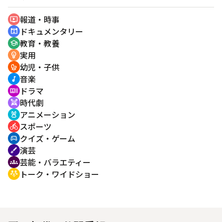
報道・時事
ondemand_video
ドキュメンタリー
cinematic_blur
教育・教養
school
実用
emoji_objects
幼児・子供
crib
音楽
music_note
ドラマ
recent_actors
時代劇
swords
アニメーション
cruelty_free
スポーツ
directions_bike
クイズ・ゲーム
sports_esports
演芸
brush
芸能・バラエティー
groups
トーク・ワイドショー
adaptive_audio_mic