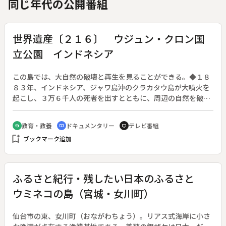
同じ年代の公開番組
世界遺産〔２１６〕 ウジュン・クロン国
立公園 インドネシア
この島では、大自然の破壊と再生を見ることができる。◆１８
８３年、インドネシア、ジャワ島沖のクラカタウ島が大噴火を
起こし、３万６千人の死者を出すとともに、周辺の自然を破壊
し尽した。噴煙は地球全体を覆い、５年間にわたり、世界中の
気候に影響を与えたという。◆しかし、１２０年余の時を経
教育・教養
ドキュメンタリー
テレビ番組
school
cinematic_blur
tv
て、降り積もった火山灰の下から、鬱蒼とした熱帯雨林のジャ
bookmark_add
ブックマーク追加
ングルが見事に甦り、多くの生命を育んでいる。地球の生命力
をまざまざと実感できる、数少ない場所である。◆ウジュン・
クロン国立公園
ふるさと紀行・残したい日本のふるさと
ウミネコの島（宮城・女川町）
仙台市の東、女川町（おながわちょう）。リアス式海岸に小さ