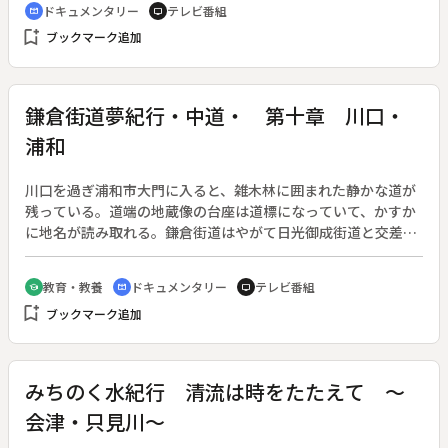
ドキュメンタリー
テレビ番組
cinematic_blur
tv
bookmark_add
ブックマーク追加
鎌倉街道夢紀行・中道・ 第十章 川口・
浦和
川口を過ぎ浦和市大門に入ると、雑木林に囲まれた静かな道が
残っている。道端の地蔵像の台座は道標になっていて、かすか
に地名が読み取れる。鎌倉街道はやがて日光御成街道と交差す
る。江戸時代、御成街道には一里塚や宿駅が設けられていた。
大門も宿場として栄えた。ここには大門宿本陣と脇本陣の表門
教育・教養
ドキュメンタリー
テレビ番組
school
cinematic_blur
tv
が残っているが、このように両方が揃っていることは珍しい。
bookmark_add
ブックマーク追加
鎌倉街道は、大門宿の鎮守だった大門神社を経て岩槻へと向か
う。
みちのく水紀行 清流は時をたたえて ～
会津・只見川～