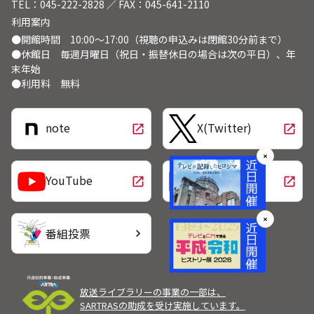
TEL：045-222-2828 ／ FAX：045-641-2110
利用案内
●開館時間 10:00～17:00（視聴の申込みは閉館30分前まで）
●休館日 毎週月曜日（祝日・振替休日の場合は次の平日）、年
末年始
●利用料 無料
note
X(Twitter)
open_in_new
open_in_new
✕
LINE
YouTube
open_in_new
open_in_new
✕
番組投票
chevron_right
放送ライブラリーの事業の一部は、
SARTRASの助成を受け実施しています。