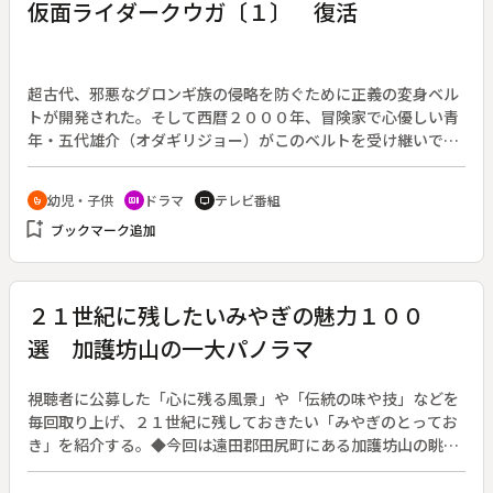
仮面ライダークウガ〔１〕 復活
超古代、邪悪なグロンギ族の侵略を防ぐために正義の変身ベル
トが開発された。そして西暦２０００年、冒険家で心優しい青
年・五代雄介（オダギリジョー）がこのベルトを受け継いで戦
士クウガとして復活、グロンギ族と闘う。１１年ぶりに復活し
た仮面ライダー新シリーズ第１作。原作：石ノ森章太郎。（２
幼児・子供
ドラマ
テレビ番組
crib
recent_actors
tv
０００年１月３０日～２００１年１月２１日放送、全４９回）
bookmark_add
ブックマーク追加
◆沢渡桜子は九郎ヶ岳遺跡で謎の古代文字から不吉な意味を読
み解いた。発掘現場で異変が起こる中、雄介は不思議なベルト
状の遺物を発見する。
２１世紀に残したいみやぎの魅力１００
選 加護坊山の一大パノラマ
視聴者に公募した「心に残る風景」や「伝統の味や技」などを
毎回取り上げ、２１世紀に残しておきたい「みやぎのとってお
き」を紹介する。◆今回は遠田郡田尻町にある加護坊山の眺望
を紹介する。