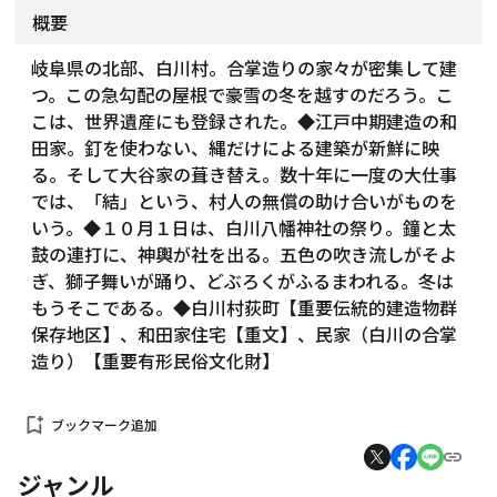
概要
岐阜県の北部、白川村。合掌造りの家々が密集して建
つ。この急勾配の屋根で豪雪の冬を越すのだろう。こ
こは、世界遺産にも登録された。◆江戸中期建造の和
田家。釘を使わない、縄だけによる建築が新鮮に映
る。そして大谷家の葺き替え。数十年に一度の大仕事
では、「結」という、村人の無償の助け合いがものを
いう。◆１０月１日は、白川八幡神社の祭り。鐘と太
鼓の連打に、神輿が社を出る。五色の吹き流しがそよ
ぎ、獅子舞いが踊り、どぶろくがふるまわれる。冬は
もうそこである。◆白川村荻町【重要伝統的建造物群
保存地区】、和田家住宅【重文】、民家（白川の合掌
造り）【重要有形民俗文化財】
bookmark_add
ブックマーク追加
ジャンル