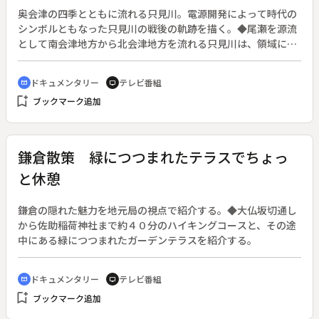
奥会津の四季とともに流れる只見川。電源開発によって時代の
シンボルともなった只見川の戦後の軌跡を描く。◆尾瀬を源流
として南会津地方から北会津地方を流れる只見川は、領域に暮
らす人々に大きな恵みを与えてきた。全国でも有数の豪雪地
帯・奥会津の山合いをぬって流れ、急流が続いて何度も氾濫を
ドキュメンタリー
テレビ番組
cinematic_blur
tv
繰り返してもいた。しかし、戦後に田子倉ダムなどに始まる電
bookmark_add
ブックマーク追加
源開発によりその姿を変え、開発前の深い峡谷はせき止められ
て、ゆったりとした流れに変わった。その開発は、戦後復興の
シンボルとして今も語り継がれている。流域の歴史は古く、桧
枝岐村では縄文土器が発見され、柳津町では縄文遺跡が発掘さ
鎌倉散策 緑につつまれたテラスでちょっ
れている。清らかな水とふところの深い山々は、縄文の人たち
と休憩
にとっても住み心地のよい条件をそろえていたのかもしれな
い。鏡のようなゆるやかな流れは、流域の人々へもゆったりと
した時の流れを感じさせてくれている。四季をもう一度こまや
鎌倉の隠れた魅力を地元局の視点で紹介する。◆大仏坂切通し
かに受けとめようとする暮しが、奥会津にはある。
から佐助稲荷神社まで約４０分のハイキングコースと、その途
中にある緑につつまれたガーデンテラスを紹介する。
ドキュメンタリー
テレビ番組
cinematic_blur
tv
bookmark_add
ブックマーク追加