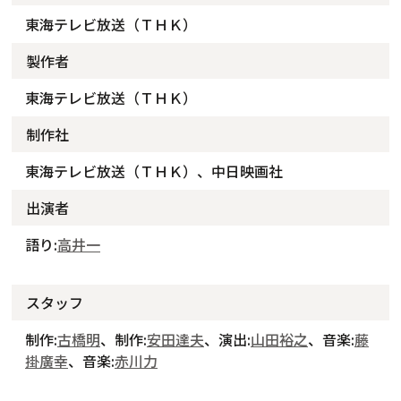
東海テレビ放送（ＴＨＫ）
製作者
東海テレビ放送（ＴＨＫ）
制作社
東海テレビ放送（ＴＨＫ）、中日映画社
出演者
語り:
高井一
スタッフ
制作:
古橋明
、制作:
安田達夫
、演出:
山田裕之
、音楽:
藤
掛廣幸
、音楽:
赤川力