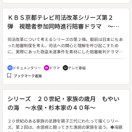
ＫＢＳ京都テレビ司法改革シリーズ第２
弾 視聴者参加同時進行陪審ドラマ ～あ
なたが裁く～
司法改革について考えるシリーズの第２弾。戦前は日本にもあ
った陪審制度を考え、司法への関心と理解を呼び起こすため
に、実際にあった窃盗未遂事件を素材にした陪審裁判ドラマ
と、司法関係者ら識者による討論の２部で構成する。◆ドラマ
には、京都地裁から移築して立命館大学校内に現物保存されて
ドキュメンタリー
ドラマ
テレビ番組
cinematic_blur
recent_actors
tv
いる陪審法廷を使用。陪審員は一般公募して１２人を選び、平
bookmark_add
ブックマーク追加
行して番組視聴者にも陪審員になったつもりで評決に参加、意
見を求める市民参加形式を取りいれる。
シリーズ ２０世紀・家族の歳月 もやい
の海 ～水俣・杉本家の４０年～
２０世紀のある家族の足跡を親子三代にわたって描くシリー
ズ。第２回は、水俣病と闘ってきた漁民の家族を追う。◆両親