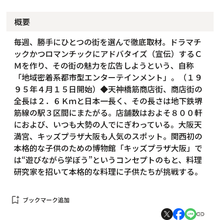
概要
毎週、勝手にひとつの街を選んで徹底取材。ドラマチ
ックかつロマンチックにアドバタイズ（宣伝）するＣ
Ｍを作り、その街の魅力を広告しようという、自称
「地域密着系都市型エンターテインメント」。（１９
９５年４月１５日開始）◆天神橋筋商店街、商店街の
全長は２．６Ｋｍと日本一長く、その長さは地下鉄堺
筋線の駅３区間にまたがる。店舗数はおよそ８００軒
におよび、いつも大勢の人でにぎわっている。大阪天
満宮、キッズプラザ大阪も人気のスポット。関西初の
本格的な子供のための博物館「キッズプラザ大阪」で
は“遊びながら学ぼう”というコンセプトのもと、料理
研究家を招いて本格的な料理に子供たちが挑戦する。
bookmark_add
ブックマーク追加