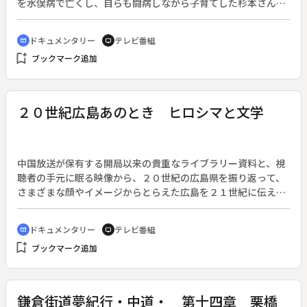
を水俣病で亡くし、自らも闘病しながら子育てした杉本さん
は、小中学生へ水俣病を語り継ぐ試みを始めた。親子の葛藤、
地域社会との葛藤。公害は人の身体だけでなく、絆をも深く傷
ドキュメンタリー
テレビ番組
cinematic_blur
tv
つけた。
bookmark_add
ブックマーク追加
２０世紀広島あのとき ヒロシマと文学
中国放送が保有する開局以来の貴重なライブラリー資料と、視
聴者の手元に眠る映像から、２０世紀の広島県を振り返って、
さまざまな顔やイメージからとらえた広島を２１世紀に伝え
る。◆この回は「ヒロシマと文字」。
ドキュメンタリー
テレビ番組
cinematic_blur
tv
bookmark_add
ブックマーク追加
鎌倉街道夢紀行・中道・ 第十四章 栗橋