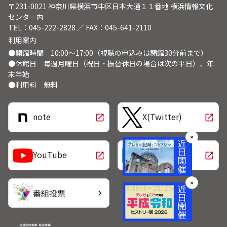
〒231-0021 神奈川県横浜市中区日本大通１１番地 横浜情報文化
センター内
TEL：045-222-2828 ／ FAX：045-641-2110
利用案内
●開館時間 10:00～17:00（視聴の申込みは閉館30分前まで）
●休館日 毎週月曜日（祝日・振替休日の場合は次の平日）、年
末年始
●利用料 無料
note
X(Twitter)
open_in_new
open_in_new
✕
LINE
YouTube
open_in_new
open_in_new
✕
番組投票
chevron_right