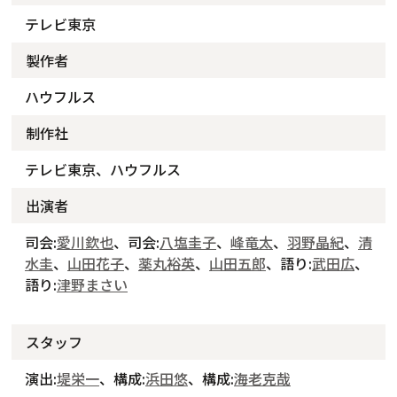
テレビ東京
製作者
ハウフルス
制作社
テレビ東京、ハウフルス
出演者
司会:
愛川欽也
、司会:
八塩圭子
、
峰竜太
、
羽野晶紀
、
清
水圭
、
山田花子
、
薬丸裕英
、
山田五郎
、語り:
武田広
、
語り:
津野まさい
スタッフ
演出:
堤栄一
、構成:
浜田悠
、構成:
海老克哉