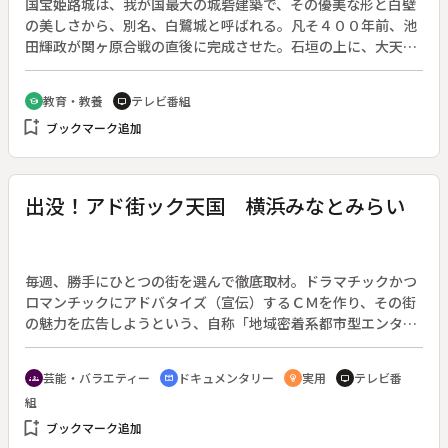
国宝姫路城は、我が国最大の城砦建築で、その優美な形と白壁
の美しさから、別名、白鷺城と呼ばれる。凡そ４００年前、池
田輝政が関ヶ原合戦の直後に完成させた。石垣の上に、大天守
閣と三つの小天守が聳え立ち、大小様々な形の屋根が重なり合
って、威容を誇っている。同時に、十の門と曲がりくねった通
教育・教養
テレビ番組
school
tv
路と白壁には、無数の鉄砲狭間、弓狭間が穿たれ、槍や石を落
bookmark_add
ブックマーク追加
とす仕掛けなど、戦う城としての工夫も随所になされている。
昭和の大修理で当時の技術の全容が明らかにされた。◆姫路城
大天主【国宝】、姫路城小天主【国宝】、姫路城菱の門、いの
門、ろの門、はの門、にの門【重文】
出没！アド街ック天国 横浜みなとみらい
毎週、勝手にひとつの街を選んで徹底取材。ドラマチックかつ
ロマンチックにアドバタイズ（宣伝）するＣＭを作り、その街
の魅力を広告しようという、自称「地域密着系都市型エンター
テインメント」。（１９９５年４月１５日開始）◆横浜みなと
みらいと新港地区にスポットをあて、ランドマークタワー、ク
芸能・バラエティー
ドキュメンタリー
実用
テレビ番
groups
cinematic_blur
emoji_objects
tv
イーンズスクエア、横浜美術館などを紹介する。明治から大正
組
にかけて建造された赤レンガ倉庫は２００２年に文化施設、商
bookmark_add
業施設としてリニューアルオープンの予定。
ブックマーク追加