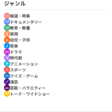
ジャンル
報道・時事
ondemand_video
ドキュメンタリー
cinematic_blur
教育・教養
school
実用
emoji_objects
幼児・子供
crib
音楽
music_note
ドラマ
recent_actors
時代劇
swords
アニメーション
cruelty_free
スポーツ
directions_bike
クイズ・ゲーム
sports_esports
演芸
brush
芸能・バラエティー
groups
トーク・ワイドショー
adaptive_audio_mic