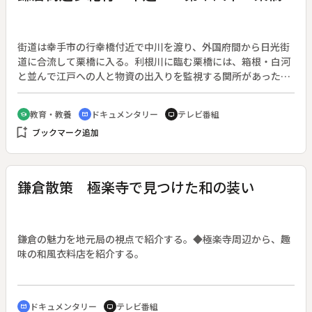
街道は幸手市の行幸橋付近で中川を渡り、外国府間から日光街
道に合流して栗橋に入る。利根川に臨む栗橋には、箱根・白河
と並んで江戸への人と物資の出入りを監視する関所があった。
近くにある焙烙地蔵堂は、関所破りで処刑された罪人を供養す
る。栗橋駅の東には、静御前の墓がある。奥州平泉に逃れた義
教育・教養
ドキュメンタリー
テレビ番組
school
cinematic_blur
tv
経を追って来たものの、義経の死を知ってついにこの地で帰ら
bookmark_add
ブックマーク追加
ぬ人となったと伝えられる。一方、外国府間から五霞町に至る
筑波道は、今も古道の趣を残している。
鎌倉散策 極楽寺で見つけた和の装い
鎌倉の魅力を地元局の視点で紹介する。◆極楽寺周辺から、趣
味の和風衣料店を紹介する。
ドキュメンタリー
テレビ番組
cinematic_blur
tv