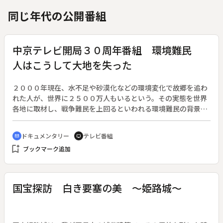
同じ年代の公開番組
中京テレビ開局３０周年番組 環境難民
人はこうして大地を失った
２０００年現在、水不足や砂漠化などの環境変化で故郷を追わ
れた人が、世界に２５００万人もいるという。その実態を世界
各地に取材し、戦争難民を上回るといわれる環境難民の背景を
伝える。中京テレビ開局３０周年番組。◆気温のごくわずかな
上昇で永久凍土が溶け、住めないほどに傾いてしまったアラス
ドキュメンタリー
テレビ番組
cinematic_blur
tv
カの家。ダム開発によって湖が干上がり、収入の途を失ったカ
bookmark_add
ブックマーク追加
ザフスタンの漁師。気温上昇と過放牧でオアシスが消え、砂に
埋まりつつあるモーリタニアの村。タイでは日本向けのエビを
養殖するための池が、洪水を引き起こしている。環境の回復に
懸命な努力が続けられているが、いったん破壊された環境を元
国宝探訪 白き要塞の美 ～姫路城～
に戻すことは、人間の力では容易でない。