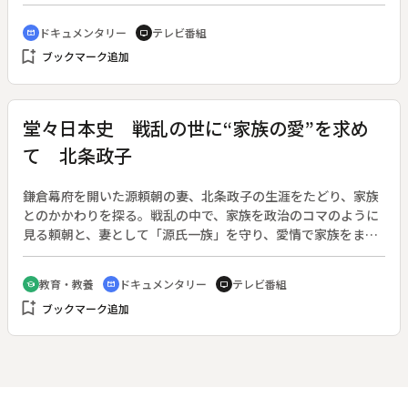
ドキュメンタリー
テレビ番組
cinematic_blur
tv
bookmark_add
ブックマーク追加
堂々日本史 戦乱の世に“家族の愛”を求め
て 北条政子
鎌倉幕府を開いた源頼朝の妻、北条政子の生涯をたどり、家族
とのかかわりを探る。戦乱の中で、家族を政治のコマのように
見る頼朝と、妻として「源氏一族」を守り、愛情で家族をまと
めようとした政子。やがて政争で息子を次々に失う政子の姿を
描き、激動の人生に迫る。ゲストは永井路子、ジェフ・バーグ
教育・教養
ドキュメンタリー
テレビ番組
school
cinematic_blur
tv
ランド、岡部まり。キャスターは内藤啓史。
bookmark_add
ブックマーク追加