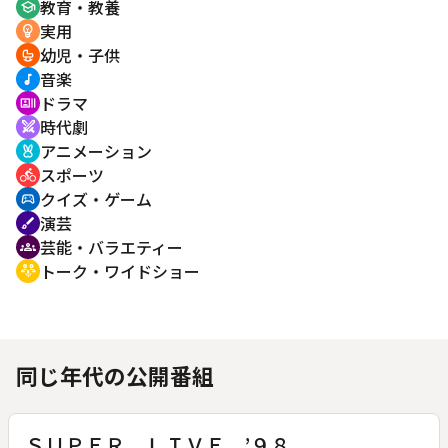
教育・教養
school
実用
emoji_objects
幼児・子供
crib
音楽
music_note
ドラマ
recent_actors
時代劇
swords
アニメーション
cruelty_free
スポーツ
directions_bike
クイズ・ゲーム
sports_esports
演芸
brush
芸能・バラエティー
groups
トーク・ワイドショー
adaptive_audio_mic
同じ年代の公開番組
ＳＵＰＥＲ ＬＩＶＥ ’９８