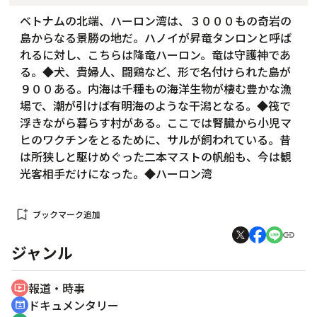
ベトナムの北端、ハーロン湾は、３０００もの奇岩の
島からなる景勝の地だ。ハノイが昇竜タンロンと呼ば
れるに対し、こちらは降竜ハーロン。竜は守護神であ
る。◆犬、貴婦人、闘鶏など、形で名付けられた島が
９００ある。内海は千種もの海洋生物が棲む豊かな漁
場で、潮が引けば有明海のような干潟となる。◆筏で
浮きながら暮らす村がある。ここでは腎臓から小児マ
ヒのワクチンをとるために、サルが飼われている。昔
は所狭しと駆けめぐった二本マストの帆船も、今は観
光客相手だけになった。◆ハーロン湾
bookmark_add
ブックマーク追加
ジャンル
報道・時事
ondemand_video
ドキュメンタリー
cinematic_blur