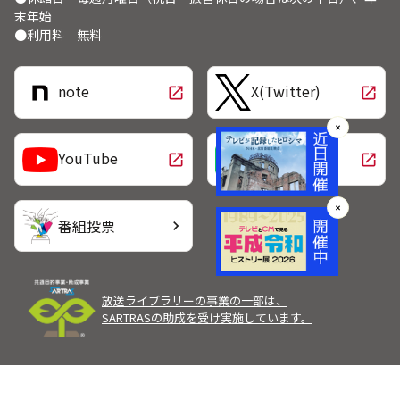
末年始
●利用料 無料
note
X(Twitter)
open_in_new
open_in_new
✕
LINE
YouTube
open_in_new
open_in_new
✕
番組投票
chevron_right
放送ライブラリーの事業の一部は、
SARTRASの助成を受け実施しています。
Copyright Broadcast Programming Center of Japan.