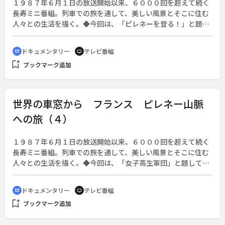
１９８７年６月１日の放送開始以来、６０００回を超えて続く
長寿ミニ番組。列車での旅を通して、美しい風景とそこに住む
人々との生活を描く。◆今回は、「ピレネーを登る！」と題し
て、フランス・ピレネー山脈への旅（ペルピニャン・モン・ル
イ）を紹介する。
ドキュメンタリー
テレビ番組
cinematic_blur
tv
bookmark_add
ブックマーク追加
世界の車窓から フランス ピレネー山脈
への旅（４）
１９８７年６月１日の放送開始以来、６０００回を超えて続く
長寿ミニ番組。列車での旅を通して、美しい風景とそこに住む
人々との生活を描く。◆今回は、「女子高生軍団」と題して、
フランス・ピレネー山脈への旅（ペルピニャン・モン・ルイ）
を紹介する。
ドキュメンタリー
テレビ番組
cinematic_blur
tv
bookmark_add
ブックマーク追加