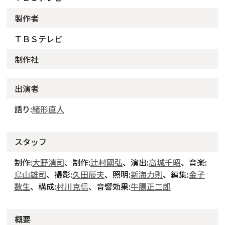
製作者
ＴＢＳテレビ
制作社
出演者
語り:
緒形直人
スタッフ
制作:
大野清司
、制作:
辻村國弘
、演出:
高城千昭
、音楽:
鳥山雄司
、撮影:
久田辰夫
、照明:
新海力則
、編集:
金子
数生
、構成:
村川克信
、音響効果:
牛腸正二郎
概要