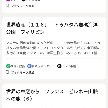
人だった父を事故で亡くし、母・ふみ（樋口可南子）と丹波篠
bookmark_add
ブックマーク追加
山で暮らしていた。ある夏、泉は篠山を訪れていた灘の榊酒造
の息子・拓也（比嘉タケル、岡田義徳）と出会う。その後、台
風で被害を受け、泉は榊酒造で働くことになったふみと灘に移
り住む。榊酒造は１５０年の伝統を誇る酒造元で、拓也と父・
世界遺産〔１１６〕 トゥバタハ岩礁海洋
信太郎（風間杜夫）、隠居した庄一郎（植木等）夫妻が旧家の
公園 フィリピン
格式を守って暮らしていた。やがて信太郎とふみは当主と使用
人という壁を越えて再婚し、泉と拓也は姉弟となった。成長し
た二人の間に許されぬ恋心が芽生える。
マニラの西の大海のまっただ中に、二つの岩礁からなる、トゥ
バタハ岩礁海洋公園３３２００ヘクタールが広がる。◆珊瑚の
多様さは東南アジア一だ。海洋生物もいろいろで、４００種と
もいわれる。スズメダイ、タイマイ、テッポウエビ。黒い塊の
ような、タコの仲間が印象的だ。海上にわずかに出たバード・
教育・教養
ドキュメンタリー
テレビ番組
school
cinematic_blur
tv
アイランドは、無数の鳥が繁殖地にしている。◆１８０キロ離
bookmark_add
ブックマーク追加
れたパラワン島には水上の村があり、昔ながらの素もぐりで魚
を突いている。この海の保存にはそれがいいのだろう。最近、
ダイナマイトによる密猟が増えた。◆トゥバタハ岩礁海洋公園
世界の車窓から フランス ピレネー山脈
への旅（６）