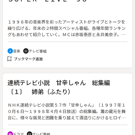
１９９８年の音楽界を彩ったアーティストがライブとトークを
繰り広げる、年末の２時間スペシャル番組。各種年間ランキン
グもあわせて紹介していく。ＭＣは赤坂泰彦と永井美奈子。◆
曲は、ＭＡＸ「Ｒｉｄｅ ｏｎ ｔｉｍｅ」、タンポポ「ラス
トキッス」、八反安未果「Ｍｉｓｓ Ｙｏｕ 忘れないで」、
音楽
テレビ番組
music_note
tv
鈴木あみ「ｗｈｉｔｅ ｋｅｙ」、浜崎あゆみ「Ｄｅｐｅｎ
bookmark_add
ブックマーク追加
ｄ ｏｎ ｙｏｕ」、知念里奈「ＹＥＳ」、モーニング娘。
「抱いてＨＯＬＤ ＯＮ ＭＥ」、ＳＰＥＥＤ「ＡＬＬ Ｍ
Ｙ ＴＲＵＥ ＬＯＶＥ」、ＦＡＮＡＴＩＣ ＣＲＩＳＩＳ
「ｂｅａｕｔｉｅｓ ｂｅａｕｔｙ ｅｙｅｓ」、ＳＨＡＺＮ
連続テレビ小説 甘辛しゃん 総集編
Ａ「恋人」、ラクリマ・クリスティー「ＩＮ ＦＯＲＥＳ
〔１〕 姉弟（ふたり）
Ｔ」、ＩＺＡＭ「瞳閉じて」、Ｄ―ＳＨＡＤＥ「Ｔｒｕｔ
ｈ」、森高千里「冷たい月」、ＤＡ ＰＵＭＰ「Ｒｈａｐｓｏ
ｄｙ ｉｎ Ｂｌｕｅ」、ＭＩＳＳＩＯＮ「Ｓｈｏｗ ｍｅ
ＮＨＫ連続テレビ小説第５７作「甘辛しゃん」（１９９７年１
Ｘ Ｓｈｏｗ ｍｅ」、ＴＲＦ「ｓｌｕｇ ａｎｄ ｓｏｕ
０月６日～１９９８年４月４日放送）の総集編。灘の蔵元を舞
ｌ」、シャ乱Ｑ「愛 Ｊｕｓｔ ｏｎ ｍｙ Ｌｏｖｅ」、広
台に、様々な偏見と困難を乗り越えて酒造りにかけるヒロイン
瀬香美「ストロボ」。
の半生を描く。作：宮村優子。（全４回）◆総集編・第１回
「姉弟（ふたり）」。神沢泉（山下結穂、佐藤夕美子）は、蔵
ドラマ
テレビ番組
recent_actors
tv