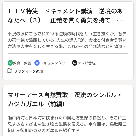
ＥＴＶ特集 ドキュメント講演 逆境のあ
なたへ〔３〕 正義を貫く勇気を持て ～
作家・安部譲二～
不況の波にさらされている逆境の時代をどう生き抜くか。各界
の第一線で活躍している“人生の達人”が、会社と付き合う賢い
方法や人生を楽しく生きる術、これからの発想法などを講演ス
タイルで指南する。（７月６日～９日、全４回）◆第３回は作
家の安部譲二氏。作家デビュー前、さまざまな職業を経験して
教育・教養
ドキュメンタリー
テレビ番組
school
cinematic_blur
tv
きた安部氏が常に心がけていたのは「馴れ合いの関係に溺れな
bookmark_add
ブックマーク追加
い」ということだった。「徒党を組むのをやめ、個人としての
自分を研ぎ澄ますチャンスの場として会社を捉えよ」という安
部氏の信念は、個人の能力がより問われるようになった現代に
こそ生きる。
マザーアース自然賛歌 渓流のシンボル・
カジカガエル（前編）
瀬戸内海と日本海に挟まれた中国地方五県の自然と、そこに生
息するさまざまな生き物の生態を伝える。◆今回は、鳥取県三
朝町三徳川のカジカガエルを紹介する。