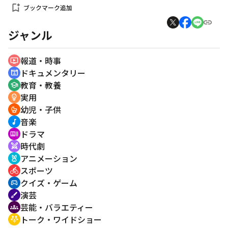
bookmark_add
ブックマーク追加
ジャンル
報道・時事
ondemand_video
ドキュメンタリー
cinematic_blur
教育・教養
school
実用
emoji_objects
幼児・子供
crib
音楽
music_note
ドラマ
recent_actors
時代劇
swords
アニメーション
cruelty_free
スポーツ
directions_bike
クイズ・ゲーム
sports_esports
演芸
brush
芸能・バラエティー
groups
トーク・ワイドショー
adaptive_audio_mic