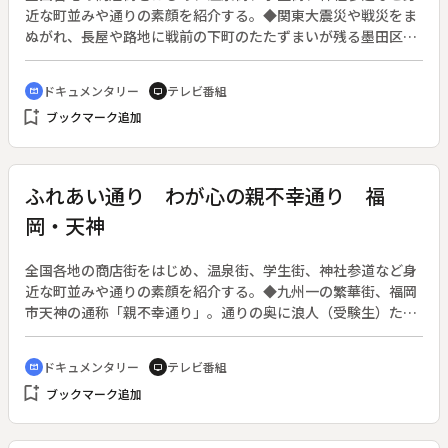
近な町並みや通りの素顔を紹介する。◆関東大震災や戦災をま
ぬがれ、長屋や路地に戦前の下町のたたずまいが残る墨田区京
島。この町の生活を支えているのが京島ただ一つの商店街、橘
銀座通りだ。交通の便が良くないにも関わらず商店街は元気が
ドキュメンタリー
テレビ番組
cinematic_blur
tv
いい。通りで目立つのはプリントにフリルにアップリケ、色と
bookmark_add
ブックマーク追加
りどりのエプロン姿で通りを歩く女性たち。この通りではエプ
ロンはおしゃれ着だという。そんな彼女たちの姿を通して、下
町のパワフルであたたかい人情を描く。
ふれあい通り わが心の親不幸通り 福
岡・天神
全国各地の商店街をはじめ、温泉街、学生街、神社参道など身
近な町並みや通りの素顔を紹介する。◆九州一の繁華街、福岡
市天神の通称「親不幸通り」。通りの奥に浪人（受験生）たち
が通う予備校が多いことから、２０年ぐらい前からそう呼ばれ
ている。昼間の受験生の街が、夜は若者の歓楽街に変わる。若
ドキュメンタリー
テレビ番組
cinematic_blur
tv
者の町として町が活気づくのを歓迎する反面、すぐ近くまで白
bookmark_add
ブックマーク追加
浜の海辺だったことを知る古くからの住民にとっては、その変
貌ぶりに戸惑いも隠せない。しかし「親不孝通り」の名前が、
わがままの通る町に通じるとして昨年、福岡市が本来の「天神