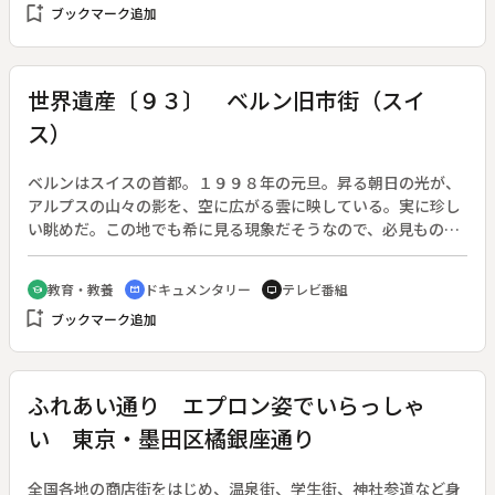
bookmark_add
ブックマーク追加
の見物客で賑わう。翌日、朝日の昇らぬうちに、城壁の上を街
の人が歩く。全部を歩ききると、また一年、元気でいられると
いう。◆平遥古城
世界遺産〔９３〕 ベルン旧市街（スイ
ス）
ベルンはスイスの首都。１９９８年の元旦。昇る朝日の光が、
アルプスの山々の影を、空に広がる雲に映している。実に珍し
い眺めだ。この地でも希に見る現象だそうなので、必見もの。
◆ベルンは１２世紀に貴族が建設した街で、貴族の館が軒を並
べているのがおかしい。メインストリートの、庶民には欠かせ
教育・教養
ドキュメンタリー
テレビ番組
school
cinematic_blur
tv
ない水汲場の石の着色彫刻も笑わせる。◆尖塔の高さが百メー
bookmark_add
ブックマーク追加
トル以上もある、聖ビンセンツ大聖堂の彫刻、「最後の晩餐」
も見逃せない。
ふれあい通り エプロン姿でいらっしゃ
い 東京・墨田区橘銀座通り
全国各地の商店街をはじめ、温泉街、学生街、神社参道など身