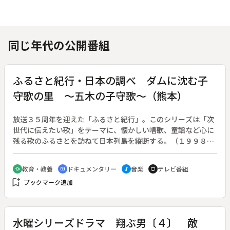
同じ年代の公開番組
ふるさと紀行・日本の調べ ダムに沈む子
守歌の里 ～五木の子守歌～（熊本）
放送３５周年を迎えた「ふるさと紀行」。このシリーズは「次
世代に伝えたい歌」をテーマに、懐かしい唱歌、童謡など心に
残る歌のふるさとを訪ねて日本列島を縦断する。（１９９８年
４月５日～１９９９年３月２８日放送、全５０回）◆山また山
の険しい地にある、熊本県球磨郡五木村。「落人伝説」と「五
教育・教養
ドキュメンタリー
音楽
テレビ番組
school
cinematic_blur
music_note
tv
木の子守歌」のふるさとである。球磨川の支流、川辺川をさか
bookmark_add
ブックマーク追加
のぼった狭い谷間に集落が点在する。村の９７パーセントは山
林で占められ、村人は古くから山の恵みを受けて暮らしてき
た。そんな村が将来ダムの底に沈んでしまう。五木村にダム建
設の計画が発表されたのは昭和４１年。完成を目指してダム建
水曜シリーズドラマ 翔ぶ男〔４〕 敵
設工事が着々と進んでいる。ダム工事が進み、ふるさとの風景