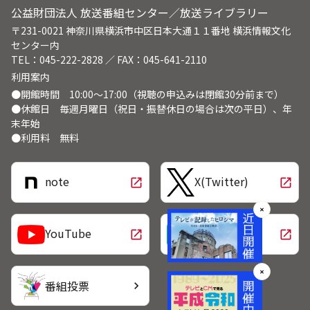
公益財団法人 放送番組センター／放送ライブラリー
〒231-0021 神奈川県横浜市中区日本大通１１番地 横浜情報文化
センター内
TEL：045-222-2828 ／ FAX：045-641-2110
利用案内
●開館時間 10:00～17:00（視聴の申込みは閉館30分前まで）
●休館日 毎週月曜日（祝日・振替休日の場合は次の平日）、年
末年始
●利用料 無料
note
X(Twitter)
open_in_new
open_in_new
✕
LINE
YouTube
open_in_new
open_in_new
✕
番組投票
chevron_right