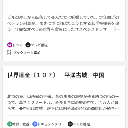
がどんなに変わろうとも、「五木の子守歌」は村の歴史を伝え
る歌として、永く歌い継がれていくことだろう。
ビルの屋上から転落して死んだ女は妊娠していた。定年間近の
ベテラン刑事が、まさに世に羽ばたこうとする若手指揮者を追
う。壮麗なオペラの世界を背景にしたサスペンスドラマ。（１
月７日～２月４日、全５回）◆冬美子の転落事件の真相を追う
青野は、彼女の男友達で事件以来行方不明だった岬正夫を参考
ドラマ
テレビ番組
recent_actors
tv
人として取り調べる。何かを知っていて竜頭亮をゆすっている
bookmark_add
ブックマーク追加
のではと問い詰めるが、岬は口を割らない。岬の脅しと青野の
追求に耐えられなくなった亮は、姉の和代に自分が犯人だと告
白する。和代は彼の自首を押し止め、青野の捜査の敵に回る。
世界遺産〔１０７〕 平遥古城 中国
北京の東、山西省の平遥。昔のままの城壁が残る四つの街の一
つで、高さ１２メートル、全長６キロの壁の中で、４万人が暮
らす。◆中心は市楼。眼下には明や清の時代の商店街が続き、
素朴なオペラも見られる。銀行もあり、清朝末期には、力を無
くした政府に金を貸していたという。城外の寺には、１５５６
教育・教養
ドキュメンタリー
テレビ番組
school
cinematic_blur
tv
体の彩色仏像が並ぶ。◆旧暦１月１５日の元宵節は、１０万人