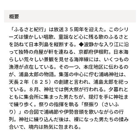
概要
「ふるさと紀行」は放送３５周年を迎えた。このシリ
ーズは懐かしい唱歌、童謡など心に残る歌のふるさと
を訪ねて日本列島を縦断する。◆波静かな入り江に沿
って独特の舟屋が軒を連ねる、京都府伊根町。日本海
らしい荒々しい景観を見せる海岸線には、いくつもの
漁港が点在している。その一つ、本庄地区に伝わるの
が、浦島太郎の物語。集落の中心に佇む浦嶋神社は、
天長２年（８２５）の創建と言われ、浦島太郎を祀っ
ている。８月、神社では例大祭が行われる。夕暮れと
ともに集会所に集まった男たちが、提灯を手に神社ま
で練り歩く。祭りの指揮を執る「祭振り（さいふ
り）」の合図で浦嶋節や伊勢音頭を歌いながらの行
列。神社に練り込んだ後は、裸になった男たちの揉み
合いで、境内は熱気に包まれる。