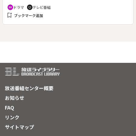
続のためＮＥＯＳ大型店の進出に反対。同じチェーンの店長で
ドラマ
テレビ番組
recent_actors
tv
ある橋場は苦しい立場に立たされる。一方、次長の大介は本社
bookmark_add
ブックマーク追加
開発部に異動になった。部長の小倉と先輩・黒田の下で働きは
じめるが、土地をめぐるライバルチェーンとの争いが市長選に
まで絡んでいる事実に驚く。そして大介は地元商店街の反対運
動の沈静化を命じられる。
放送番組センター概要
お知らせ
FAQ
リンク
サイトマップ