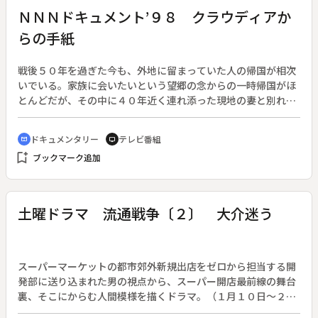
万町通り」に変えたいと提案したことをきっかけに、古くから
ＮＮＮドキュメント’９８ クラウディアか
の住民と新しい商店街の人たちが協力して外から来る若者と共
らの手紙
生できる「親不孝通り」づくりに乗り出した。
戦後５０年を過ぎた今も、外地に留まっていた人の帰国が相次
いでいる。家族に会いたいという望郷の念からの一時帰国がほ
とんどだが、その中に４０年近く連れ添った現地の妻と別れ、
日本に永住帰国した人がいる。終戦から半世紀を過ぎての別離
と再会。日本とロシアで生きる３人の姿を通じて、戦争が個人
ドキュメンタリー
テレビ番組
cinematic_blur
tv
に与えた不条理と人間の愛情の深さを描く。◆ロシア・アムー
bookmark_add
ブックマーク追加
ル州に住むクラウディア・レオニードさんは１９９７年、３７
年間一緒に暮らしてきた日本人の夫・蜂谷弥三郎さんを日本に
帰国させた。クラウディアさんは、旧ソ連にスパイ容疑連行拘
留された蜂谷さんと１９６２年に結婚、当局の監視が厳しく日
土曜ドラマ 流通戦争〔２〕 大介迷う
本との連絡がとれない状況の中で２人の生活は続いていた。し
かしロシア体制の変化を機に蜂谷さんの日本の家族と連絡がと
れ、蜂谷さんは生存を信じて待っていた妻・久子さんと５１年
ぶりに再会する。蜂谷さんの気持ちを知るクラウディアさんが
スーパーマーケットの都市郊外新規出店をゼロから担当する開
日本への永住帰国を強く勧めたのだ。蜂谷さんのもとへはロシ
発部に送り込まれた男の視点から、スーパー開店最前線の舞台
アで暮らすクラウディアさんから近況を綴った手紙が毎週届
裏、そこにからむ人間模様を描くドラマ。（１月１０日～２４
く。
日、全３回）◆経営コンサルタントを名乗る村野が、商店街存