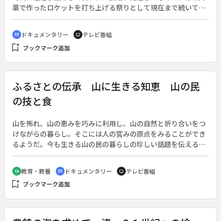
薬で作ったロケットを打ち上げる祭りとして現在まで続いてい
る。岡部町には１３の「連」と呼ばれる龍勢を打ち上げるグル
ープがあり、打ち上げの技を競っている。その中のひとつ「玉
ドキュメンタリー
テレビ番組
cinematic_blur
tv
取龍勢連」は、この年が初参加。玉取２７人の男たちの打ち上
bookmark_add
ブックマーク追加
げへの挑戦と、龍勢にかける町の人たちの思いを描いていく。
ふるさとの伝承 山に生きる知恵 山の民
の技と食
山を怖れ、山の恵みを巧みに利用し、山の自然と折り合いをつ
けながらの暮らし。そこには人の営みの原点をみることができ
るようだ。今も生きる山の民の暮らしの珍しい話題を伝える。
◆木肌、木目を生かしたそば粉のコネ鉢作り、菅ゴザ編み（六
合村）、谷を渡す暮らしの索道（東祖谷山村）、そばとじく
教育・教養
ドキュメンタリー
テレビ番組
school
cinematic_blur
tv
り、トチ餅づくり、酷しい傾斜畑での農作業（水窪町）、昔な
bookmark_add
ブックマーク追加
がらの焼き畑農業（椎葉村）、山太郎様、川太郎様信仰（球磨
村）、山の蜜蜂飼育（古座川町）など。◆取材地は群馬県六合
村、徳島県東祖谷山村、静岡県水窪町、宮崎県椎葉村、熊本県
球磨村、和歌山県古座川町。