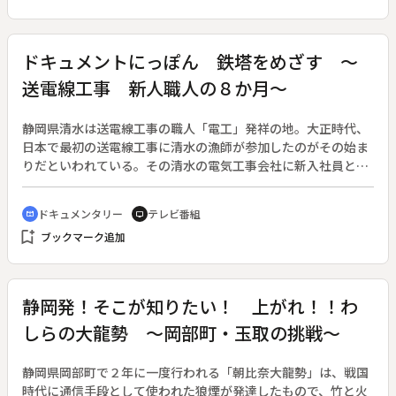
はるみ「北の宿から」、北島三郎「北の大地」。
ドキュメントにっぽん 鉄塔をめざす ～
送電線工事 新人職人の８か月～
静岡県清水は送電線工事の職人「電工」発祥の地。大正時代、
日本で最初の送電線工事に清水の漁師が参加したのがその始ま
りだといわれている。その清水の電気工事会社に新入社員とし
て就職し、地上高く張り巡らされる送電線を扱う電工になろう
と決意した二人の若者の姿を追う。
ドキュメンタリー
テレビ番組
cinematic_blur
tv
bookmark_add
ブックマーク追加
静岡発！そこが知りたい！ 上がれ！！わ
しらの大龍勢 ～岡部町・玉取の挑戦～
静岡県岡部町で２年に一度行われる「朝比奈大龍勢」は、戦国
時代に通信手段として使われた狼煙が発達したもので、竹と火