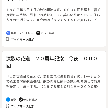
１９８７年６月１日の放送開始以来、６０００回を超えて続く
長寿ミニ番組。列車での旅を通して、美しい風景とそこに住む
人々の生活を描く。◆今回は「ランチタイム」と題して、ビク
トリアフォールズを起点としたジンバブエ・ブルートレインを
紹介する。
ドキュメンタリー
テレビ番組
cinematic_blur
tv
bookmark_add
ブックマーク追加
演歌の花道 ２０周年記念 今夜１０００
回
「うき世舞台の花道は、表もあれば裏もある」のナレーション
で始まる演歌歌謡番組。歌の内容と歌手の魅力を考慮して情景
を設定し、演出する。（１９７８年１０月１日～２０００年９
月２４日放送、全１１０６回）◆放送開始から１０００回目の
記念放送。曲目は、小林幸子・都はるみ「こころうた」、小林
音楽
テレビ番組
music_note
tv
幸子「おもいで酒」、坂本冬美「あばれ太鼓」、鳥羽一郎「兄
bookmark_add
ブックマーク追加
弟船」、伍代夏子「恋挽歌」、細川たかし「矢切の渡し」、都