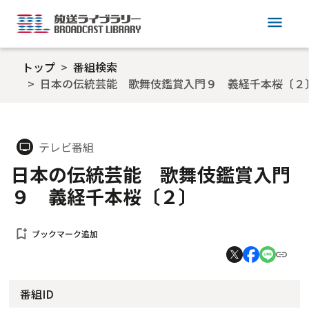
menu
トップ
番組検索
日本の伝統芸能 歌舞伎鑑賞入門９ 義経千本桜〔２
テレビ番組
tv
日本の伝統芸能 歌舞伎鑑賞入門
９ 義経千本桜〔２〕
bookmark_add
ブックマーク追加
番組ID