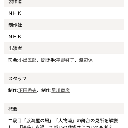
製作者
ＮＨＫ
制作社
ＮＨＫ
出演者
司会:
小出五郎
、聞き手:
平野啓子
、
渡辺保
スタッフ
制作:
下田秀夫
、制作:
早川竜彦
概要
二段目「渡海屋の場」「大物浦」の舞台の見所を解説
し、「知盛」を通して戦いの悲惨さについても考え