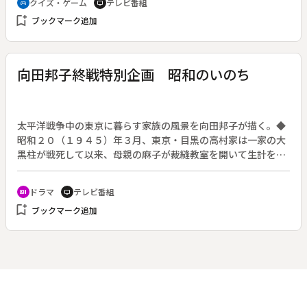
クイズ・ゲーム
テレビ番組
sports_esports
tv
シャル。（２夜連続）◆第１夜。東京ドーム～成田空港～グァ
bookmark_add
ブックマーク追加
ム～ハワイ～サンフランシスコ。出演：Ｍｒ．ウルトラクイズ
福留功男、敗者の味方・徳光和夫、スタジオ司会は伊東四朗と
松本明子。
向田邦子終戦特別企画 昭和のいのち
太平洋戦争中の東京に暮らす家族の風景を向田邦子が描く。◆
昭和２０（１９４５）年３月、東京・目黒の高村家は一家の大
黒柱が戦死して以来、母親の麻子が裁縫教室を開いて生計を立
てている。長女の幸子は麻子と大げんかの末、半年前から神田
で暮らしていた。神田一帯は空襲で焼け野原になり、負傷した
ドラマ
テレビ番組
recent_actors
tv
幸子は見知らぬ男に抱えられて帰ってきた。その男、長谷川は
bookmark_add
ブックマーク追加
入隊を控え、生みの親である麻子を探していたという。その場
で麻子は否定するが、東京大空襲の夜、自分が長谷川の母であ
ることを幸子に告白する。一方、幸子もまた戦死した同僚の子
どもを身ごもっていた。