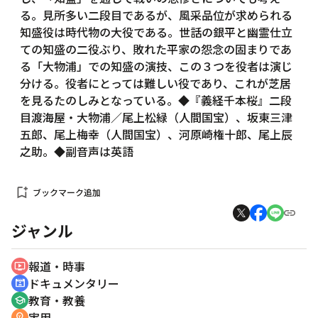
る。見所多い二段目であるが、風采品位が求められる
知盛役は時代物の大役である。世話の銀平と幽霊仕立
ての知盛の二役ぶり、敗れた平家の怨念の固まりであ
る「大物浦」での知盛の演技、この３つを役者は演じ
分ける。役者にとっては難しい役であり、これが芝居
を見るたのしみとなっている。◆『義経千本桜』二段
目渡海屋・大物浦／尾上松緑（人間国宝）、坂東三津
五郎、尾上梅幸（人間国宝）、河原崎権十郎、尾上辰
之助。◆副音声は英語
bookmark_add
ブックマーク追加
ジャンル
報道・時事
ondemand_video
ドキュメンタリー
cinematic_blur
教育・教養
school
実用
emoji_objects