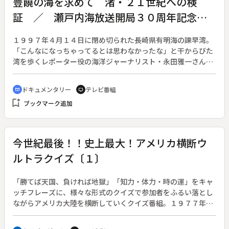
豊饒の海を求めて 渚・２１世紀への検
証 ／ 瀬戸内海放送開局３０周年記念特
別番組
１９９７年４月１４日に閉め切られた長崎県有明海の諫早湾。
「こんなになっちゃってるとは思わなかったな」と干からびた
湾を歩くレポーター役の海洋ジャーナリスト・永田雅一さんが
つぶやく。累々とカニの死骸、ハイガイやカキの殻が黒く続く
情景。一つの海が死に、毎日繰り返されていた生命の鼓動はも
ドキュメンタリー
テレビ番組
cinematic_blur
tv
う聞こえない。干上がってわかった豊かな海の顔である。この
bookmark_add
ブックマーク追加
諫早湾の情景を起点に、まだ残されている世界の豊かな海の姿
を求めて、アメリカ、チリ、オーストラリアの渚に潜る。豊か
な食物連鎖の海、カリフォルニア・モンテレー湾。オーストラ
リアの豊かさの象徴、バナナエビ漁。手つかずの渚が残るチリ
今世紀最後！！史上最大！アメリカ横断ウ
の多島海、ここはまさに自然動物園だ。そして日本では…。１
ルトラクイズ〔１〕
９９８年は「国際海洋年」。万葉の昔に詠われた美しい海、昔
の生態系をもっとも残す最後の瀬戸内海を佐田岬に探し、海洋
環境の保護を訴える。
「勝てば天国、負ければ地獄」「知力・体力・時の運」をキャ
ッチフレーズに、様々な形式のクイズで参加者をふるい落とし
ながらアメリカ大陸を横断していくクイズ番組。１９７７年か
ら年１回で続いていたが、惜しまれつつ終了していた人気企画
の復活版。日本テレビ開局４５年記念番組・ネッツトヨタスペ