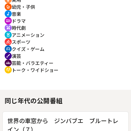
幼児・子供
crib
音楽
music_note
ドラマ
recent_actors
時代劇
swords
アニメーション
cruelty_free
スポーツ
directions_bike
クイズ・ゲーム
sports_esports
演芸
brush
芸能・バラエティー
groups
トーク・ワイドショー
adaptive_audio_mic
同じ年代の公開番組
世界の車窓から ジンバブエ ブルートレ
イン（７）