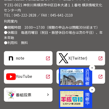
〒231-0021 神奈川県横浜市中区日本大通１１番地 横浜情報文化
センター内
TEL：045-222-2828 ／ FAX：045-641-2110
利用案内
●開館時間 10:00～17:00（視聴の申込みは閉館30分前まで）
●休館日 毎週月曜日（祝日・振替休日の場合は次の平日）、年
末年始
●利用料 無料
note
X(Twitter)
open_in_new
open_in_new
✕
LINE
YouTube
open_in_new
open_in_new
✕
番組投票
chevron_right