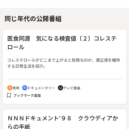
同じ年代の公開番組
医食同源 気になる検査値〔２〕コレステ
ロール
コレステロールがどこまで上がると危険なのか、適正値を維持
する日常生活を紹介。
実用
ドキュメンタリー
テレビ番組
emoji_objects
cinematic_blur
tv
bookmark_add
ブックマーク追加
ＮＮＮドキュメント’９８ クラウディアか
らの手紙