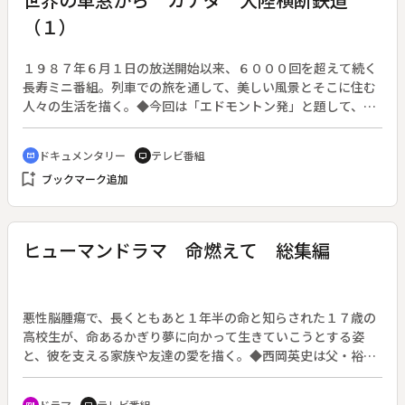
（１）
１９８７年６月１日の放送開始以来、６０００回を超えて続く
長寿ミニ番組。列車での旅を通して、美しい風景とそこに住む
人々の生活を描く。◆今回は「エドモントン発」と題して、カ
ナダ・大陸横断鉄道（エドモントン・ジャスパー・バンクーバ
ー）を紹介する。
ドキュメンタリー
テレビ番組
cinematic_blur
tv
bookmark_add
ブックマーク追加
ヒューマンドラマ 命燃えて 総集編
悪性脳腫瘍で、長くともあと１年半の命と知らされた１７歳の
高校生が、命あるかぎり夢に向かって生きていこうとする姿
と、彼を支える家族や友達の愛を描く。◆西岡英史は父・裕
也、母・慎子、中学生の妹・亮子にかこまれて大学の受験勉強
に忙しい日々を過ごしていた。ところがある日、自転車に乗っ
ドラマ
テレビ番組