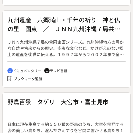
って佐和の亡骸と祝言を挙げるはめになる。式の後、岩淵は佐
和に対して不思議な愛情を抱くようになっていく。
九州遺産 六郷満山・千年の祈り 神と仏
の里 国東 ／ ＪＮＮ九州沖縄７局共同
企画
ＪＮＮ九州沖縄７局の合同企画シリーズ。九州沖縄地方の豊か
な自然や古来からの歴史、多彩な文化など、かけがえのない郷
土の遺産を後世に伝える。１９９７年から２００２年まで全３
５本を放送。◆国東半島は西の叡山といわれるほど仏教文化が
花開いたところ。半島に点在する天台宗系寺院は六郷満山と呼
ドキュメンタリー
テレビ番組
cinematic_blur
tv
ばれ、かつて山岳仏教の修業の場であった。小さな寺は華やか
bookmark_add
ブックマーク追加
さや派手さはないものの、富貴寺（国宝）に代表されるよう
に、しっとりとした雰囲気を醸し出している。半島の行く先々
で磨崖仏や仁王像などの石仏や石像と出くわす。その数は日本
の石像の半数近くを占めるほど。なぜこの辺境の地にこれほど
野鳥百景 タゲリ 大宮市・富士見市
の仏教文化の隆盛を見ることができるのか。１２００年もの
間、僧侶や村人達に受け継がれてきた古代仏教遺産。これから
は誰の手によって未来に向けて守り続けることができるのだろ
うか。
日本に現在生息する約５５０種の野鳥のうち、大空を飛翔する
姿の美しい鳥たち、澄んださえずりを谷間に響かせる鳥たち１