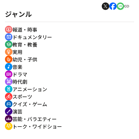
ジャンル
報道・時事
ondemand_video
ドキュメンタリー
cinematic_blur
教育・教養
school
実用
emoji_objects
幼児・子供
crib
音楽
music_note
ドラマ
recent_actors
時代劇
swords
アニメーション
cruelty_free
スポーツ
directions_bike
クイズ・ゲーム
sports_esports
演芸
brush
芸能・バラエティー
groups
トーク・ワイドショー
adaptive_audio_mic