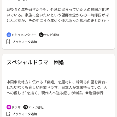
戦後５０年を過ぎた今も、外地に留まっていた人の帰国が相次
いでいる。家族に会いたいという望郷の念からの一時帰国がほ
とんどだが、その中に４０年近く連れ添った現地の妻と別れ、
日本に永住帰国した人がいる。終戦から半世紀を過ぎての別離
と再会。日本とロシアで生きる３人の姿を通じて、戦争が個人
ドキュメンタリー
テレビ番組
cinematic_blur
tv
に与えた不条理と人間の愛情の深さを描く。◆ロシア・アムー
bookmark_add
ブックマーク追加
ル州に住むクラウディア・レオニードさんは１９９７年、３７
年間一緒に暮らしてきた日本人の夫・蜂谷弥三郎さんを日本に
帰国させた。クラウディアさんは、旧ソ連にスパイ容疑連行拘
留された蜂谷さんと１９６２年に結婚、当局の監視が厳しく日
スペシャルドラマ 幽婚
本との連絡がとれない状況の中で２人の生活は続いていた。し
かしロシア体制の変化を機に蜂谷さんの日本の家族と連絡がと
れ、蜂谷さんは生存を信じて待っていた妻・久子さんと５１年
ぶりに再会する。蜂谷さんの気持ちを知るクラウディアさんが
中国東北地方に伝わる「幽婚」を題材に、緑滴る山里を舞台に
日本への永住帰国を強く勧めたのだ。蜂谷さんのもとへはロシ
した切なくも哀しい純愛ドラマ。日本人が本来持っていた“人
アで暮らすクラウディアさんから近況を綴った手紙が毎週届
への優しさ”を描く、現代人へ送る癒しの物語。◆岩淵孝行
く。
（役所広司）は名古屋の霊柩車運送会社に勤める元ヤクザの独
身男。ある日、内田という男に急死した婚約者・畑中佐和（寺
ドラマ
テレビ番組
recent_actors
tv
島しのぶ）を四国の山里の村へ送って欲しいと依頼される。
bookmark_add
ブックマーク追加
が、内田は突然姿をくらまし、岩淵はその村の奇妙な風習に従