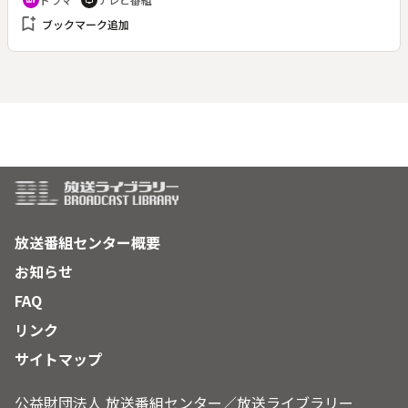
recent_actors
tv
ていた英史は平衡感覚を失って転倒する。眼科に行った英史は
bookmark_add
ブックマーク追加
脳外科へまわされ、家族の不安のなか下された診断は治療不可
能な脳腫瘍だった。英史には真実を告げず、厳しい闘病生活が
始まった。それは家族にとっても苦しい戦いの日々だった。
放送番組センター概要
お知らせ
FAQ
リンク
サイトマップ
公益財団法人 放送番組センター／放送ライブラリー