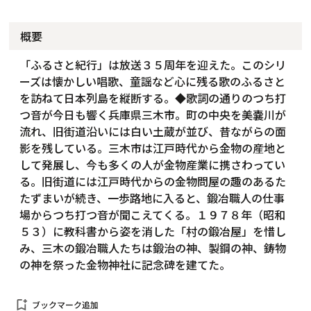
概要
「ふるさと紀行」は放送３５周年を迎えた。このシリ
ーズは懐かしい唱歌、童謡など心に残る歌のふるさと
を訪ねて日本列島を縦断する。◆歌詞の通りのつち打
つ音が今日も響く兵庫県三木市。町の中央を美嚢川が
流れ、旧街道沿いには白い土蔵が並び、昔ながらの面
影を残している。三木市は江戸時代から金物の産地と
して発展し、今も多くの人が金物産業に携さわってい
る。旧街道には江戸時代からの金物問屋の趣のあるた
たずまいが続き、一歩路地に入ると、鍛冶職人の仕事
場からつち打つ音が聞こえてくる。１９７８年（昭和
５３）に教科書から姿を消した「村の鍛冶屋」を惜し
み、三木の鍛冶職人たちは鍛治の神、製鋼の神、鋳物
の神を祭った金物神社に記念碑を建てた。
bookmark_add
ブックマーク追加