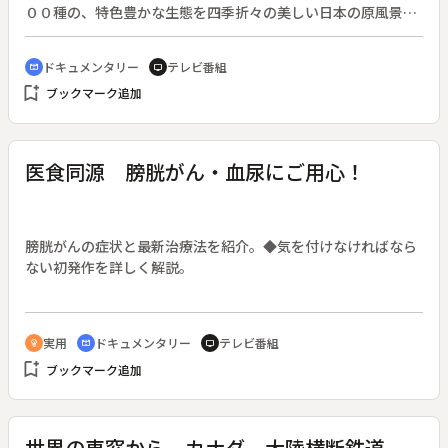
００種の、特色豊かな生態を四季折々の美しい日本の原風景の
中につづる。◆この回は、埼玉県大宮市・富士見市でタゲリの
生態を紹介する。
ドキュメンタリー
テレビ番組
cinematic_blur
tv
bookmark_add
ブックマーク追加
医食同源 膀胱がん・血尿にご用心！
膀胱がんの症状と最新治療法を紹介。◆気を付けなければなら
ない初発作を詳しく解説。
実用
ドキュメンタリー
テレビ番組
emoji_objects
cinematic_blur
tv
bookmark_add
ブックマーク追加
世界の車窓から カナダ 大陸横断鉄道