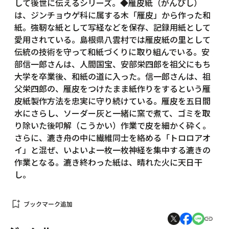
して後世に伝えるシリーズ。◆雁皮紙（がんぴし）
は、ジンチョウゲ科に属する木「雁皮」から作った和
紙。強靭な紙として写経などを保存、記録用紙として
愛用されている。島根県八雲村では雁皮紙の里として
伝統の技術を守って和紙づくりに取り組んでいる。安
部信一郎さんは、人間国宝、安部栄四郎を祖父にもち
大学を卒業後、和紙の道に入った。信一郎さんは、祖
父栄四郎の、雁皮をつけたまま紙作りをするという雁
皮紙製作方法を忠実に守り続けている。雁皮を五日間
水にさらし、ソーダー灰と一緒に窯で煮て、ゴミを取
り除いた後叩解（こうかい）作業で皮を細かく砕く。
さらに、漉き舟の中に繊維同士を絡める「トロロアオ
イ」と混ぜ、いよいよ一枚一枚神経を集中する漉きの
作業となる。漉き終わった紙は、晴れた火に天日干
し。
bookmark_add
ブックマーク追加