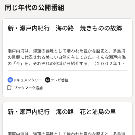
同じ年代の公開番組
新・瀬戸内紀行 海の路 焼きものの故郷
瀬戸内海は、海運の要地として培われた豊かな歴史と、多島海
の景観に代表される美しい自然を有してきた。そんな瀬戸内海
の「今」を、それぞれの地域から紹介する。（２００２年１０
月７日・２００３年９月２２日、全５０回）◆この回は「焼き
ものの故郷」。
ドキュメンタリー
テレビ番組
cinematic_blur
tv
bookmark_add
ブックマーク追加
新・瀬戸内紀行 海の路 花と浦島の里
瀬戸内海は、海運の要地として培われた豊かな歴史と、多島海