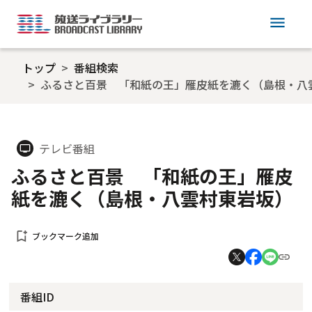
menu
トップ
番組検索
ふるさと百景 「和紙の王」雁皮紙を漉く（島根・八
テレビ番組
tv
ふるさと百景 「和紙の王」雁皮
紙を漉く（島根・八雲村東岩坂）
bookmark_add
ブックマーク追加
番組ID