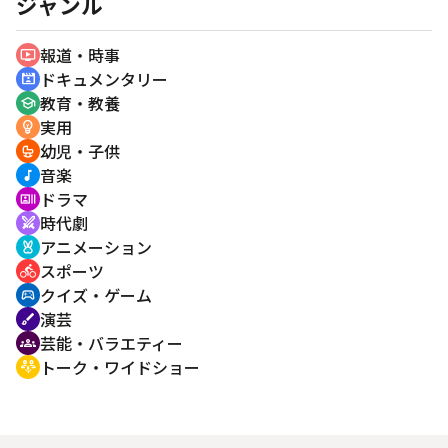
ジャンル
報道・時事
ondemand_video
ドキュメンタリー
cinematic_blur
教育・教養
school
実用
emoji_objects
幼児・子供
crib
音楽
music_note
ドラマ
recent_actors
時代劇
swords
アニメーション
cruelty_free
スポーツ
directions_bike
クイズ・ゲーム
sports_esports
演芸
brush
芸能・バラエティー
groups
トーク・ワイドショー
adaptive_audio_mic