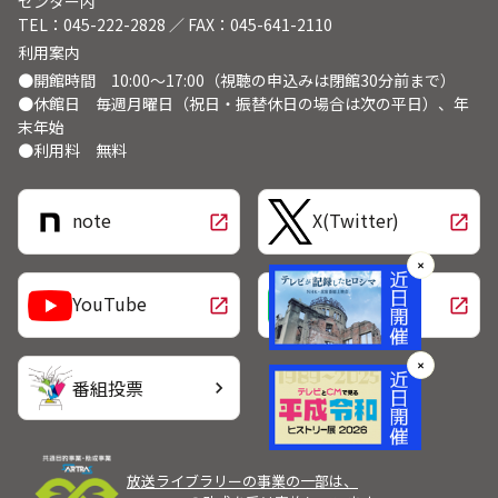
センター内
TEL：045-222-2828 ／ FAX：045-641-2110
利用案内
●開館時間 10:00～17:00（視聴の申込みは閉館30分前まで）
●休館日 毎週月曜日（祝日・振替休日の場合は次の平日）、年
末年始
●利用料 無料
note
X(Twitter)
open_in_new
open_in_new
✕
LINE
YouTube
open_in_new
open_in_new
✕
番組投票
chevron_right
放送ライブラリーの事業の一部は、