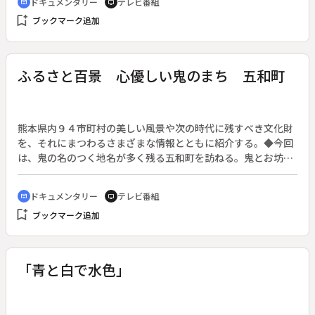
ドキュメンタリー
テレビ番組
cinematic_blur
tv
bookmark_add
ブックマーク追加
ふるさと百景 心優しい鬼のまち 五和町
熊本県内９４市町村の美しい風景や次の時代に残すべき文化財
を、それにまつわるさまざまな情報とともに紹介する。◆今回
は、鬼の名のつく地名が多く残る五和町を訪ねる。鬼とお坊さ
んが力を合わせて蛇を退治した伝説も残るこの町には、鬼のテ
ーマパークも作られている。
ドキュメンタリー
テレビ番組
cinematic_blur
tv
bookmark_add
ブックマーク追加
「青と白で水色」