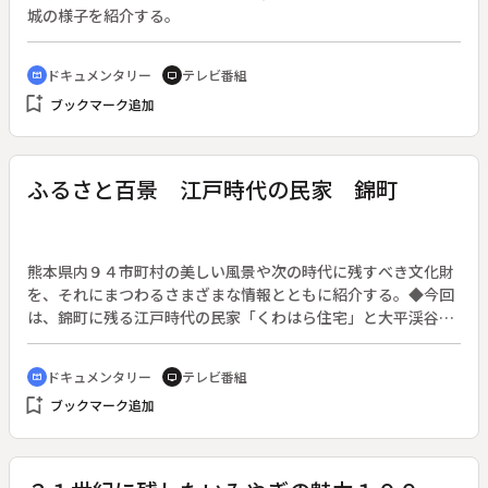
城の様子を紹介する。
ドキュメンタリー
テレビ番組
cinematic_blur
tv
bookmark_add
ブックマーク追加
ふるさと百景 江戸時代の民家 錦町
熊本県内９４市町村の美しい風景や次の時代に残すべき文化財
を、それにまつわるさまざまな情報とともに紹介する。◆今回
は、錦町に残る江戸時代の民家「くわはら住宅」と大平渓谷を
訪ねる。
ドキュメンタリー
テレビ番組
cinematic_blur
tv
bookmark_add
ブックマーク追加