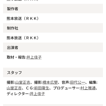
製作者
熊本放送（ＲＫＫ）
制作社
熊本放送（ＲＫＫ）
出演者
取材・報告:
井上佳子
スタッフ
撮影:
山室正吉
、撮影:
橋本広墾
、音声:
田代公一
、編集:
山室正吉
、ＣＧ:
前田庸生
、プロデューサー:
村上雅通
、
ディレクター:
井上佳子