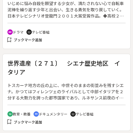
いじめに悩み自殺を願望する少女が、満たされない心で自転車
泥棒を繰り返す少年と出会い、生きる勇気を取り戻していく。
日本テレビシナリオ登龍門２００１大賞受賞作品。◆高校２年
の内山楓（宮崎あおい）はいじめを受けている。中心人物は、
中学時代に親友だったかすみ（蒼井優）だ。施錠された校舎屋
ドラマ
テレビ番組
recent_actors
tv
上に出る方法を探していた楓は、学校の自転車置き場でピッキ
bookmark_add
ブックマーク追加
ングしている匠（小栗旬）に出会い、鍵を開けて欲しいと頼
む。自殺をほのめかす楓に、匠は一度開いた鍵を締め、開かな
かったと嘘をつく。そんな中、卒業生の大内瑞穂（小西真奈
美）が楓のクラスの臨時担任になった。かすみたちは、大内の
世界遺産〔２７１〕 シエナ歴史地区 イ
不自由な足と屋上の鍵が関係あることを探り出す。
タリア
トスカーナ地方の丘の上に、中世そのままの街並みを残すシエ
ナ。かつてはフィレンツェのライバルとして中部イタリアを２
分する大勢力を誇った都市国家であり、ルネサンス前夜のイタ
リア美術をリードした芸術の都でもあったこの街は、１９９５
年世界遺産に登録された。◆シエナ黄金時代のシンボル・大聖
教育・教養
ドキュメンタリー
テレビ番組
school
cinematic_blur
tv
堂は、イタリアゴシックの最高傑作のひとつとされる。そのフ
bookmark_add
ブックマーク追加
ァサードや内部には、中世イタリアに名を馳せた彫刻家・ニコ
ラとジョヴァンニのピサーノ親子の手による彫刻があふれてい