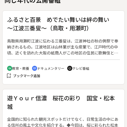
ふるさと百景 めでたい舞いは絆の舞い
～江波三番叟～（鳥取・用瀬町）
鳥取県用瀬町江波に伝わる三番叟は、江波神社の秋の例祭で奉
納されるもの。江波地区は山林業が主な産業で、江戸時代の中
頃、近くを訪れた大阪の紙商人がこの地区の住民に歌舞伎と三
番叟を教えたとつたえられている。歌舞伎は、昭和３７年を最
後に演じられなくなったが、三番叟はその後も地区の人たちに
教育・教養
ドキュメンタリー
テレビ番組
school
cinematic_blur
tv
受け継がれている。三番叟は、能の「式三番」を元にしたもの
bookmark_add
ブックマーク追加
で、歌舞伎の前座に祝儀として舞う他、病気平癒など願立てを
して舞われた。拍子木にあわせ幕が開き、舞台中央一段高いと
ころに頭取、後向きに千代が立っている。座元の一人が舞台を
清め、口上の後、千代と頭取が舞い、天下泰平、国土安穏の祝
遊Ｙｏｕｒ信濃 桜花の彩り 国宝・松本
祷をする。つづいて二番叟が登場、最後に三番叟が登場し、二
城
番叟とともに口上後、長久延命息災の祈祷をして終わるが、こ
の地区でもこの舞いを継承する若者がいなくなり、後継者育成
が急がれている。
全国的に知られた観光スポットだけでなく、日常生活の中にあ
る信州の風土や文化を紹介する。◆今回は、桜に彩られた松本