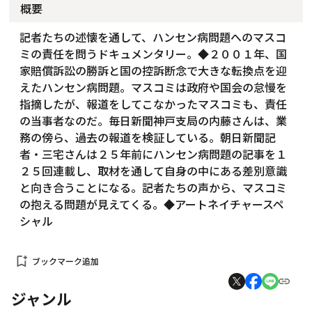
概要
記者たちの述懐を通して、ハンセン病問題へのマスコ
ミの責任を問うドキュメンタリー。◆２００１年、国
家賠償訴訟の勝訴と国の控訴断念で大きな転換点を迎
えたハンセン病問題。マスコミは政府や国会の怠慢を
指摘したが、報道をしてこなかったマスコミも、責任
の当事者なのだ。毎日新聞神戸支局の内藤さんは、業
務の傍ら、過去の報道を検証している。朝日新聞記
者・三宅さんは２５年前にハンセン病問題の記事を１
２５回連載し、取材を通して自身の中にある差別意識
と向き合うことになる。記者たちの声から、マスコミ
の抱える問題が見えてくる。◆アートネイチャースペ
シャル
bookmark_add
ブックマーク追加
ジャンル