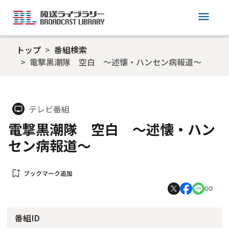
menu
トップ
番組検索
電撃黒潮隊 空白 ～述懐・ハンセン病報道～
テレビ番組
tv
電撃黒潮隊 空白 ～述懐・ハン
セン病報道～
bookmark_add
ブックマーク追加
番組ID