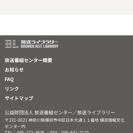
る。シエナ派の巨匠・ドゥッチョが４年を費やした、大聖堂の
祭壇画「荘厳の聖母」。シエナ派絵画は、現実的・合理的なフ
ィレンツェ絵画に対して情緒・装飾性を重んじ、鮮やかな色彩
と細密な描写で、神秘的とも言える独自の精神性を確立した。
商業と金融で栄え、ヨーロッパの金融の中心地のひとつでもあ
ったシエナの栄光は、フィレンツェを破りトスカーナの覇権を
握ったことで頂点を極めた。その後ペストの流行などで衰退し
たが、５００年以上を経た今も、この街には黄金時代の息吹が
宿っている。◆マンジャの塔、モンテ・デイ・パスキディシエ
ナ銀行、キージ・サラチーニ宮
放送番組センター概要
お知らせ
FAQ
リンク
サイトマップ
公益財団法人 放送番組センター／放送ライブラリー
〒231-0021 神奈川県横浜市中区日本大通１１番地 横浜情報文化
センター内
TEL：045-222-2828 ／ FAX：045-641-2110