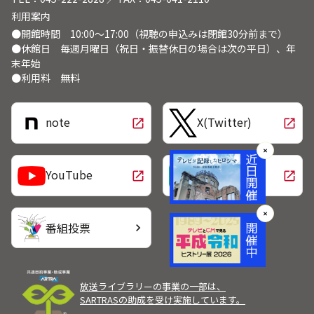
利用案内
●開館時間 10:00～17:00（視聴の申込みは閉館30分前まで）
●休館日 毎週月曜日（祝日・振替休日の場合は次の平日）、年
末年始
●利用料 無料
note
X(Twitter)
open_in_new
open_in_new
✕
LINE
YouTube
open_in_new
open_in_new
✕
番組投票
chevron_right
放送ライブラリーの事業の一部は、
SARTRASの助成を受け実施しています。