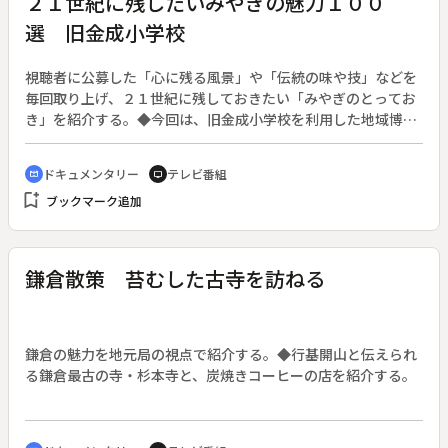
２１世紀に残したいみやぎの魅力１００
選 旧金成小学校
視聴者に公募した「心に残る風景」や「伝統の味や技」などを
毎回取り上げ、２１世紀に残しておきたい「みやぎのとってお
き」を紹介する。◆今回は、旧金成小学校を利用した地域博物
館を訪ねる。
ドキュメンタリー
テレビ番組
cinematic_blur
tv
bookmark_add
ブックマーク追加
鎌倉散策 苔むした古寺を訪ねる
鎌倉の魅力を地元局の視点で紹介する。◆行基開山と伝えられ
る鎌倉最古の寺・杉本寺と、炭焼きコーヒーの店を紹介する。