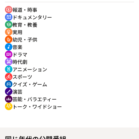
報道・時事
ondemand_video
ドキュメンタリー
cinematic_blur
教育・教養
school
実用
emoji_objects
幼児・子供
crib
音楽
music_note
ドラマ
recent_actors
時代劇
swords
アニメーション
cruelty_free
スポーツ
directions_bike
クイズ・ゲーム
sports_esports
演芸
brush
芸能・バラエティー
groups
トーク・ワイドショー
adaptive_audio_mic
同じ年代の公開番組