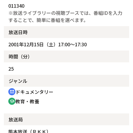
011340
※放送ライブラリーの視聴ブースでは、番組IDを入力
することで、簡単に番組を選べます。
放送日時
2001年12月15日（土）17:00～17:30
時間（分）
25
ジャンル
ドキュメンタリー
cinematic_blur
教育・教養
school
放送局
熊本放送（ＲＫＫ）