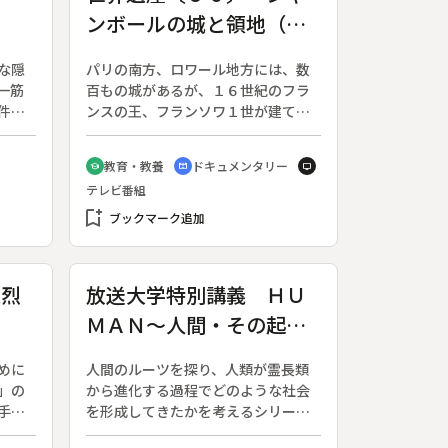
と
ンボールの城と領地（フ
ランス）
な隠
パリの南方、ロワール地方には、数
一筋
百もの城があるが、１６世紀のフラ
件を
ンスの王、フランソワ１世が建て
り込
た、アンボワーズ城とシャンボール
太
城を主として見ていく。◆アンボワ
教育・教養
ドキュメンタリー
school
cinematic_blur
tv
年１
ーズの町には、レオナルド・ダ・ビ
テレビ番組
、全
ンチが晩年を過ごしたクロ・リュセ
具」
bookmark_add
の館があり、王や城とかかわるエピ
ブックマーク追加
、道
ソードが描かれる。◆城は他にも紹
、江
介されているが、なんといっても、
妻お
フランソワ１世の夢の具現化という
義烈
放送大学特別講義 ＨＵ
は田
ふたつの城が、城砦という概念を超
ＭＡＮ～人間・その起源
佐々
え、贅沢きわまりない芸術作品とし
京の
て堪能できる。
を探る～ 原猿の社会～
士
めに
人間のルーツを探り、人類が霊長類
マダガスカル～ 伊谷純
だと
」の
から進化する過程でどのような社会
、困
一郎、小山直樹
手紙
を形成してきたかを考えるシリー
に相
◆昭
ズ。今回は、霊長類の中で最も原始