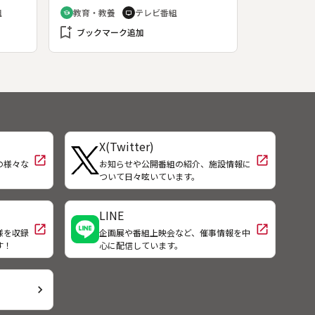
、日
的な原猿を、インド洋に浮かぶマダ
組
教育・教養
テレビ番組
school
tv
り、
ガスカル島で追跡取材した模様を伝
bookmark_add
奪回
える。特にワオキツネザルを取り上
ブックマーク追加
空挺
げ、群れの人口動態や、メス優位の
２機
社会システム、体の特徴などについ
に胴
て、これまでの調査をもとに解説す
破す
る。講師は京都大学の伊谷純一郎名
の後
誉教授と、小山直樹教授。
、昭
隊は
X(Twitter)
て出
open_in_new
open_in_new
の様々な
お知らせや公開番組の紹介、施設情報に
！
ついて日々呟いています。
LINE
open_in_new
open_in_new
様を収録
企画展や番組上映会など、催事情報を中
す！
心に配信しています。
chevron_right