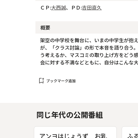
ＣＰ:
大西誠
、ＰＤ:
吉田直久
概要
架空の中学校を舞台に、いまの中学生が抱
が、「クラス討論」の形で本音を語り合う
う考えるか、マスコミの取り上げ方をどう
会に対する不満などともに、自分はこんな
bookmark_add
ブックマーク追加
同じ年代の公開番組
アンヨはじょうず お乳
ふ