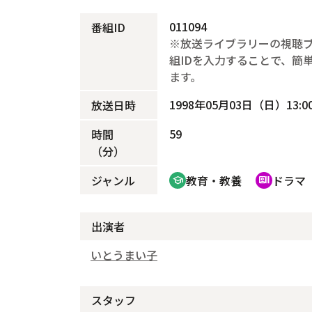
011094
番組ID
※放送ライブラリーの視聴
組IDを入力することで、簡
ます。
1998年05月03日（日）13:00
放送日時
59
時間
（分）
ジャンル
教育・教養
ドラマ
school
recent_actors
出演者
いとうまい子
スタッフ