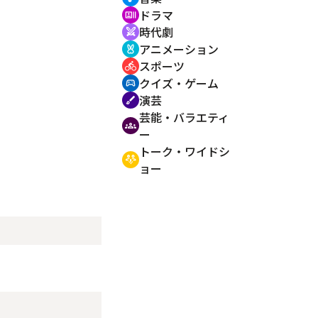
ドラマ
recent_actors
時代劇
swords
アニメーション
cruelty_free
スポーツ
directions_bike
クイズ・ゲーム
sports_esports
演芸
brush
芸能・バラエティ
groups
ー
トーク・ワイドシ
adaptive_audio_mic
ョー