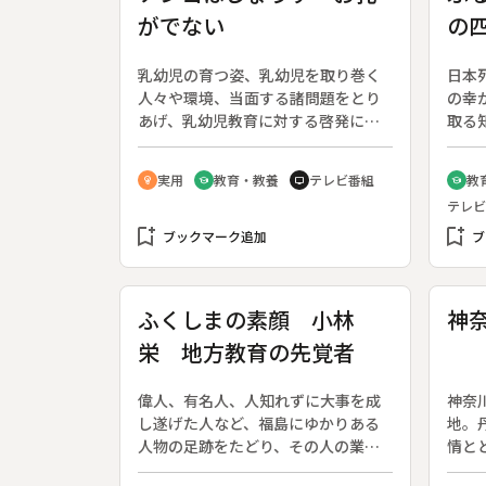
がでない
の
乳幼児の育つ姿、乳幼児を取り巻く
日本
人々や環境、当面する諸問題をとり
の幸
あげ、乳幼児教育に対する啓発に努
取る
めるシリーズ番組。◆今回は、栄養
きた
とスキンシップの両方からミルク育
で冬
実用
教育・教養
テレビ番組
教
emoji_objects
school
tv
school
児をサポートする。
布で
テレビ
正月
bookmark_add
bookmark_add
湖で
ブックマーク追加
ブ
年余
寿司
おい
ふくしまの素顔 小林
神
国に
栄 地方教育の先覚者
ち漁
ぐり
どを
偉人、有名人、人知れずに大事を成
神奈
市、
し遂げた人など、福島にゆかりある
地。
新潟
人物の足跡をたどり、その人の業績
情と
と人柄を描くシリーズ。◆野口英世
（平