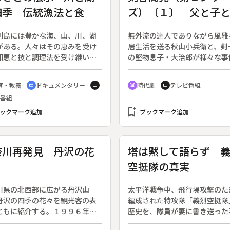
四季 伝統漁法と食
ズ）〔１〕 父と子
列島には豊かな海、山、川、湖
無外流の達人でありながら風雅
がある。人々はその恵みを受け
居生活を送る秋山小兵衛と、剣
知恵と技と調理法を受け継いで
の堅物息子・大治郎が様々な事
。有明海に近い佐賀のクリーク
解決する活躍を、江戸情緒を織
行われるフナの手づかみ漁。昆
んで描く時代劇。原作：池波正
育・教養
ドキュメンタリー
時代劇
テレビ番組
cinematic_blur
tv
swords
tv
捲いて野菜と煮込む煮こごりは
郎。（第１シリーズ／１９９８
番組
に欠かせない料理だ。春の琵琶
０月１４日～１２月１６日放送
刺し網漁で獲るニゴロブナは半
bookmark_add
１０回）◆「剣術は世渡りの道
ックマーク追加
ブックマーク追加
りも樽に漬け込まれ、正月の鮒
と語る小兵衛（藤田まこと）は
となる。カラスの羽で追い込む
場を大治郎（渡部篤郎）に譲り
さで漁のアユは、稚魚として全
戸の町外れで孫ほど年の離れた
奈川再発見 丹沢の花
塔は黙して語らず 
出荷される。◆長良川の登り落
はると暮らしていた。時の老中
空挺隊の真実
、夜川網漁（岐阜）、サケのい
沼意次で、彼が側室に生ませた
網漁、テンカラ漁（村上市）な
木三冬と、旗本の息子・永井右
紹介。◆取材地は佐賀県鹿島
縁談が進んでいた。三冬は女剣
川県の北西部に広がる丹沢山
太平洋戦争中、飛行場攻撃のた
滋賀県びわ町、岐阜県白鳥町、
で、自分より強い人が夫の条件
丹沢の四季の花々を観光客の表
編成された特攻隊「義烈空挺隊
県村上市。
いう。しかし右京は剣が苦手で
ともに紹介する。１９９６年
歴史を、隊員が妻に書き送った
り果てた永井家の用人が大治郎
成８）度の「箱根の花」に続
を元に綴るドキュメンタリー。
談にやってくる。