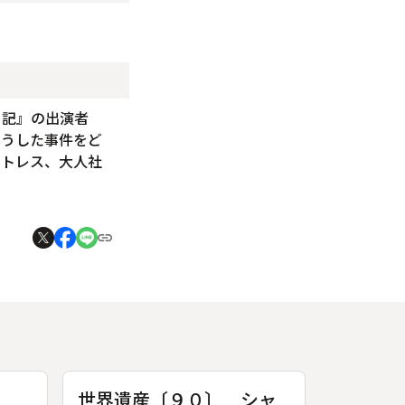
日記』の出演者
そうした事件をど
ストレス、大人社
ー
世界遺産〔９０〕 シャ