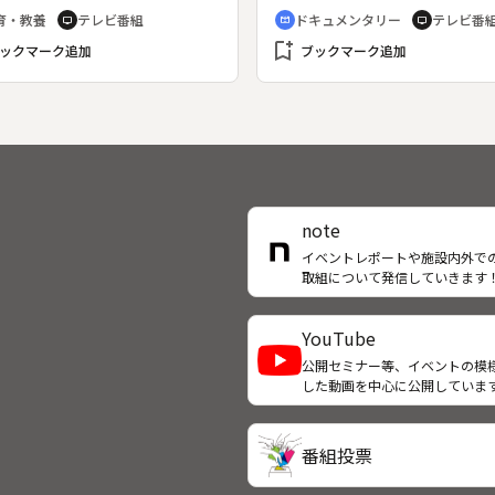
花”シリーズ。
和１９年６月のサイパン陥落で
育・教養
テレビ番組
ドキュメンタリー
テレビ番
tv
cinematic_blur
tv
本はＢ２９の爆撃行動範囲に入
bookmark_add
ックマーク追加
本土空襲が本格化した。制空権
ブックマーク追加
のために編成されたのが、義烈
隊である。１６８名の隊員と１
の爆撃機でサイパンの敵飛行場
体着陸し、飛行場とＢ２９を爆
るという、特攻計画だった。そ
の戦況悪化で攻撃先は変更され
和２０年５月２４日、義烈空挺
note
占領された沖縄の飛行場に向け
イベントレポートや施設内外で
撃した。
取組について発信していきます
YouTube
公開セミナー等、イベントの模
した動画を中心に公開していま
番組投票