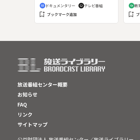
博士の恩師として知られている小林
く“
ドキュメンタリー
テレビ番組
教
cinematic_blur
tv
school
栄は、地方教育の先覚者として名を
bookmark_add
bookmark_add
残した。彼の生涯をたどる。会津武
ブックマーク追加
ブ
士の子として生まれた小林は、教員
を志願して師範学校に入学し「父母
在せば、遠く遊ばず」という信条の
もとに地元小学校に奉職し、郷土の
子弟教育にあたる。小林は、地方の
農村青年が小学校卒業後の教育の機
会に恵まれないことを憂い、教員を
辞して「私立猪苗代日新館」を創立
し、みずから館長となって亡くなる
前日まで教壇にたった。その中から
放送番組センター概要
多くの優秀な人材を輩出し、世界的
医学者・野口英世博士はその一人で
お知らせ
ある。また地方振興にも関心をも
FAQ
ち、農業生産の増進、事業経営の改
善などにも力を注いだ。
リンク
サイトマップ
公益財団法人 放送番組センター／放送ライブラリー