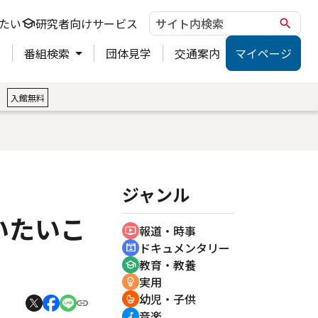
たい
研究者向けサービス
school
search
ト
番組検索
団体見学
交通案内
マイページ
。
入館無料
ジャンル
いたいこ
報道・時事
ondemand_video
ドキュメンタリー
cinematic_blur
教育・教養
school
実用
emoji_objects
幼児・子供
crib
音楽
music_note