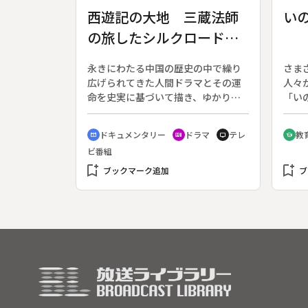
許さない。室町時代に完成された古
西遊記の大地 三蔵法師
い
面を一分の狂いもなく写し取ること
の旅したシルクロード
が、面打ち師の掟である。
／ 中国大型歴史ドラマ
永きにわたる中国の歴史の中で繰り
さま
紀行シリーズ〔２〕
広げられてきた人間ドラマとその運
人々
命を史実に基づいて描き、ゆかりの
「い
地を訪ね歩く歴史ドラマ紀行。有名
は、
な物語「西遊記」のモデルになった
ん。
ドキュメンタリー
ドラマ
テレ
教
cinematic_blur
recent_actors
tv
school
玄奘三蔵法師の旅をたどり、再現ド
ビ番組
ラマを交えてその人間像に迫る。特
bookmark_add
別協力：中国中央電視台。◆三蔵法
bookmark_add
ブックマーク追加
ブ
師は、物語の中では孫悟空らに助け
られてばかりのひ弱なお坊さんだ
が、史実ではこの厳しい旅を成し遂
げる強靭な肉体と精神を併せ持った
人物であった。５日間水を飲めなか
ったという砂漠越え、７日をかけた
天山越えなど、交通機関が発達した
現在でも厳しい道程を、俳優・杉本
哲太が辿る。