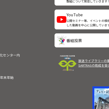
取組について発信していきます
YouTube
公開セミナー等、イベントの模
した動画を中心に公開していま
番組投票
文化センター内
放送ライブラリーの
SARTRASの助成を
）
年末年始