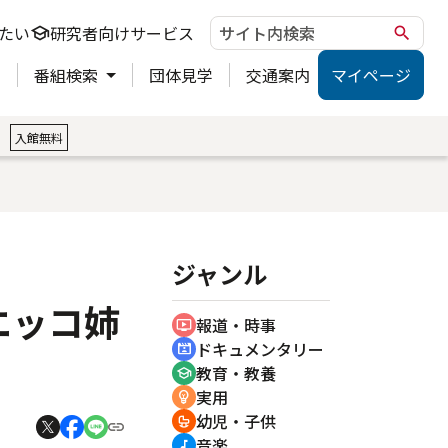
たい
研究者向けサービス
school
search
ト
番組検索
団体見学
交通案内
マイページ
。
入館無料
ジャンル
エッコ姉
報道・時事
ondemand_video
ドキュメンタリー
cinematic_blur
教育・教養
school
実用
emoji_objects
幼児・子供
crib
音楽
music_note