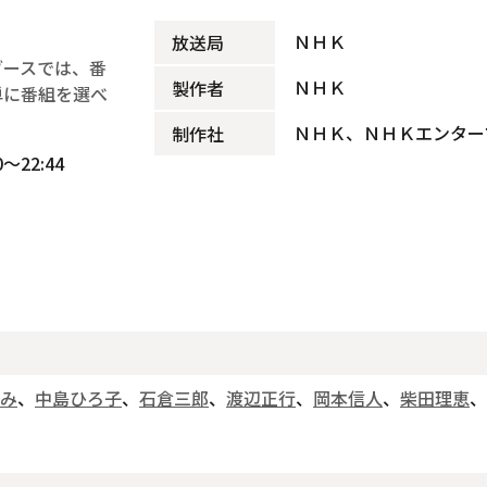
ＮＨＫ
放送局
ブースでは、番
ＮＨＫ
製作者
単に番組を選べ
ＮＨＫ、ＮＨＫエンター
制作社
～22:44
み
、
中島ひろ子
、
石倉三郎
、
渡辺正行
、
岡本信人
、
柴田理恵
、