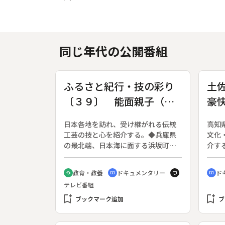
同じ年代の公開番組
ふるさと紀行・技の彩り
土
〔３９〕 能面親子（兵
豪
庫・浜坂町）
日本各地を訪れ、受け継がれる伝統
高知
工芸の技と心を紹介する。◆兵庫県
文化
の最北端、日本海に面する浜坂町に
介す
能面づくりに打ち込む西村枯刀さん
７日
の工房がある。能面の材料は十分に
◆第
教育・教養
ドキュメンタリー
ド
school
cinematic_blur
tv
cinematic_blur
乾燥させた木曽檜。数十種類のノミ
は、
テレビ番組
を使い分け、様々な種類の能面を打
カツ
bookmark_add
っている。能面の製作は彫ると言わ
bookmark_add
ブックマーク追加
ブ
ず、打つと言う。ノミの跡ひとつで
表情が決まる。能面の世界は創作を