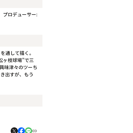
、プロデューサー:
目を通して描く。
松ヶ枝球場”で三
興味津々のツーち
聞き出すが、もう