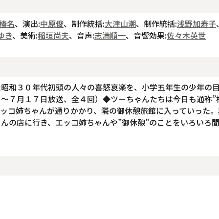
榛名
、演出:
中原俊
、制作統括:
大津山潮
、制作統括:
浅野加寿子
ゆき
、美術:
稲垣尚夫
、音声:
志満順一
、音響効果:
佐々木英世
た昭和３０年代初頭の人々の喜怒哀楽を、小学五年生の少年の
～７月１７日放送、全４回）◆ツーちゃんたちは今日も通称”
エッコ姉ちゃんが通りかかり、隣の御休憩旅館に入っていった。
んの店に行き、エッコ姉ちゃんや”御休憩”のことをいろいろ