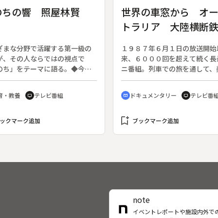
のちの響 照屋林賢
世界の車窓から オ
トラリア 大陸横断
（４）
ざまな分野で活躍する第一級の
１９８７年６月１日の放送開始
が、その人ならではの視点で
来、６０００回を超えて続く長
のち」をテーマに語る。◆今回
ニ番組。列車での旅を通して、
ミュージシャンの照屋林賢さ
い風景とそこに住む人々の生活
く。◆今回は「お部屋紹介」と
育・教養
テレビ番組
ドキュメンタリー
テレビ番
tv
cinematic_blur
tv
て、オーストラリア・大陸横断
（シドニー・アデレード・ナラ
bookmark_add
平原）を紹介する。
ックマーク追加
ブックマーク追加
note
イベントレポートや施設内外で