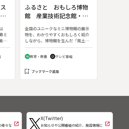
鋭く見すえる感覚がないと上演でき
ース
ふるさと おもしろ博物
ないことから、長らく米朝の専売と
鉄道
館 産業技術記念館・繊
いうイメージがあった。案内役は落
語作家の小佐田定雄と柏木宏之アナ
維機械館 愛知県・名古
ウンサー。
以
全国のユニークなミニ博物館の展示
屋市
寿ミ
物を、わかりやすくおもしろく紹介
美し
しながら、博物館を生んだ「風土」
を描
「産業」「人物」などを交えて構成
題し
する。◆名古屋市にある「産業技術
組
教育・教養
テレビ番組
school
tv
鉄道
記念館」には、展示スペースが三つ
ボー
あり、その一つが、「繊維機械館」
bookmark_add
である。ここでは糸を紡ぐ機械の技
ブックマーク追加
術、布を織る機械の技術の変遷など
が一目でわかる。在来紡織技術に西
欧技術が加わって、国産技術が確立
し、多様化・高度化していく歴史を
見ることができる。
X(Twitter)
open_in_new
open_in_new
の様々な
お知らせや公開番組の紹介、施設情報に