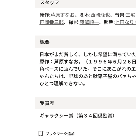
スタッフ
原作:
芦原すなお
、脚本:
西岡琢也
、音楽:
三宅
笹岡幸三郎
、撮影:
藤澤順一
、照明:
上田なり
概要
日本がまだ貧しく、しかし希望に満ちてい
原作：芦原すなお。（１９９６年６月２６日
角ベースに励んでいた。そこにあこがれの
ゃんたちは、野球のあと駄菓子屋のバァちゃ
ひとつ理解できない。
受賞歴
ギャラクシー賞（第３４回奨励賞）
bookmark_add
ブックマーク追加