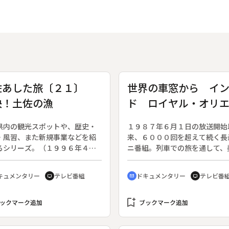
佐あした旅〔２１〕
世界の車窓から イ
快！土佐の漁
ド ロイヤル・オリ
ト（４）
県内の観光スポットや、歴史・
１９８７年６月１日の放送開始
・風習、また新規事業などを紹
来、６０００回を超えて続く長
るシリーズ。（１９９６年４月
ニ番組。列車での旅を通して、
～９月２９日放送、全２６回）
い風景とそこに住む人々の生活
２１回。太平洋に面した土佐
く。◆今回は「夕日」と題して
キュメンタリー
テレビ番組
ドキュメンタリー
テレビ番
tv
cinematic_blur
tv
豪快な漁が多い。キビナゴ漁や
ンドのロイヤル・オリエント（
オの一本釣りなどの紹介。
ー・ウダイプル）を紹介する。
bookmark_add
ックマーク追加
ブックマーク追加