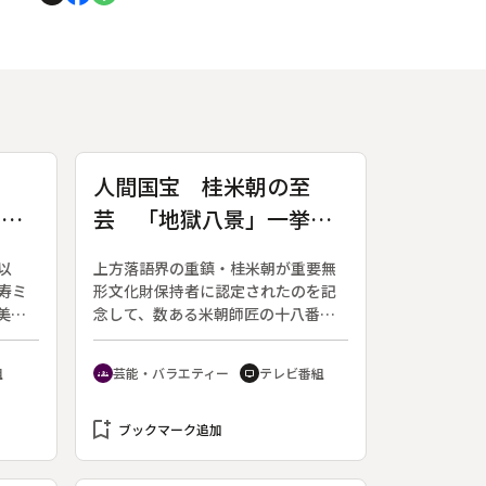
ン
人間国宝 桂米朝の至
エン
芸 「地獄八景」一挙放
送
以
上方落語界の重鎮・桂米朝が重要無
寿ミ
形文化財保持者に認定されたのを記
美し
念して、数ある米朝師匠の十八番の
を描
中でも最もスケールの大きな演目
、イ
「地獄八景亡者戯」をノーカットで
組
芸能・バラエティー
テレビ番組
groups
tv
デリ
放送する。１９９０年４月に京都で
の独演会にて上演されたもの。１時
bookmark_add
間を越す長編の「地獄八景」は、あ
ブックマーク追加
の世を舞台にしながらも現代の世情
をチクリと皮肉る面があり、社会を