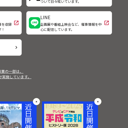
！
ついて日々呟いています。
LINE
open_in_new
open_in_new
様を収録
企画展や番組上映会など、催事情報を中
す！
心に配信しています。
chevron_right
事業の一部は、
受け実施しています。
✕
✕