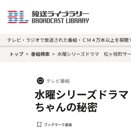
テレビ・ラジオで放送された番組・ＣＭ４万本以上を視聴
トップ
番組検索
水曜シリーズドラマ 松ヶ枝町サ
テレビ番組
tv
水曜シリーズドラマ
ちゃんの秘密
bookmark_add
ブックマーク追加