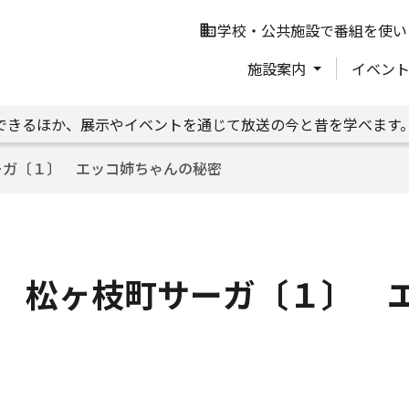
学校・公共施設で番組を使い
business
施設案内
イベン
できるほか、展示やイベントを通じて放送の今と昔を学べます
ーガ〔１〕 エッコ姉ちゃんの秘密
 松ヶ枝町サーガ〔１〕 