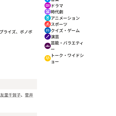
ドラマ
recent_actors
時代劇
swords
アニメーション
cruelty_free
スポーツ
directions_bike
クイズ・ゲーム
sports_esports
プライズ、ボノボ
演芸
brush
芸能・バラエティ
groups
ー
トーク・ワイドシ
adaptive_audio_mic
ョー
友里千賀子
、
菅井