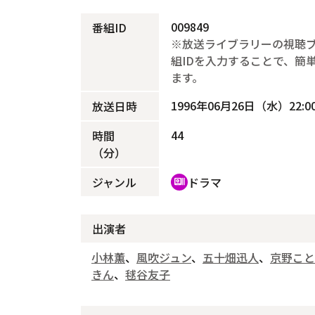
009849
番組ID
※放送ライブラリーの視聴
組IDを入力することで、簡
ます。
1996年06月26日（水）22:00
放送日時
44
時間
（分）
ジャンル
ドラマ
recent_actors
出演者
小林薫
、
風吹ジュン
、
五十畑迅人
、
京野こと
きん
、
毬谷友子