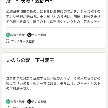
彦 ～茨城・笠間市～
茨城県笠間市の丘の上にある伊藤東彦の陶房を、ジャズ歌手の
アンリ菅野が訪ねる。◆伊藤さんの技法は、陶器に蚊帳を乗せ
て化粧土を塗り、布目の上に絵を描くというもの。芸大大学院
を出てシルクロードを旅し、敦煌で出会った絵に布目の可能性
を感じた。絵具は自製で５００種あるが、それでも自然の色と
教育・教養
テレビ番組
school
tv
比べてあまりにも少ない。◆火の温度から窯出しの時間まで計
bookmark_add
ブックマーク追加
算する。全てに満足した作品はないが、失敗は次への課題とな
る。自然と語り合うために、やきものをつくるという。
いのちの響 下村満子
さまざまな分野で活躍する第一級の人々が、その人ならではの
視点で「いのち」をテーマに語る。◆今回は、ジャーナリスト
の下村満子さん。
教育・教養
テレビ番組
school
tv
bookmark_add
ブックマーク追加