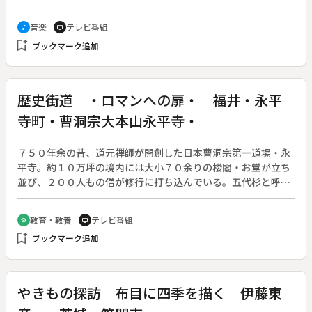
８１年のヒット曲「シルエットロマンス」を大橋純子が歌う。
この曲の作詞者・来生えつこ、作曲者・来生たかおの姉弟をゲ
音楽
テレビ番組
music_note
tv
ストにまねいて、１９７６年のデビュー曲「浅い夢」について
bookmark_add
ブックマーク追加
インタビューし、来生が歌う。
歴史街道 ・ロマンへの扉・ 福井・永平
寺町・曹洞宗大本山永平寺・
７５０年余の昔、道元禅師が開創した日本曹洞宗第一道場・永
平寺。約１０万坪の境内には大小７０余りの楼閣・お堂が立ち
並び、２００人もの僧が修行に打ち込んでいる。五代杉と呼ば
れる大杉の参道を抜けると荘厳な七堂伽藍が現れる。この七つ
の堂宇は修行僧の日常に欠かせない重要な建物である。
教育・教養
テレビ番組
school
tv
bookmark_add
ブックマーク追加
やきもの探訪 布目に四季を描く 伊藤東