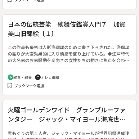
日本の伝統芸能 歌舞伎鑑賞入門７ 加賀
美山旧錦絵〔１〕
この作品も最初は人形浄瑠璃のために書き下ろされた。浄瑠璃
の語りが大変効果的に入り情緒を盛り上げている。◆江戸時代
の大名家のお家騒動を奥向きの女性たちの動きに焦点を合わせ
て作られた。多賀家のお家乗っ取りをたくらむ局の岩藤が、忠
義者の中老・尾上を陥れ満座の中で辱める。女形の芸の見せ所
教育・教養
テレビ番組
school
tv
が多い。殊に草履打ちの場は「忠臣蔵」の「松の廊下」に似て
bookmark_add
ブックマーク追加
いるところから「女忠臣蔵」ともいわれる。◆「加賀美山旧錦
絵」中村芝雀、四世中村雀右衛門（重要無形文化財保持者）、
中村吉右衛門、中村芝翫（重要無形文化財保持者）、坂東彦三
郎。◆副音声は英語
火曜ゴールデンワイド グランブルーファ
ンタジー ジャック・マイヨール海底世界
をゆく
素もぐりの第１人者、ジャック・マイヨールが世界記録達成後