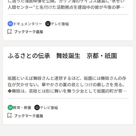
に潜った海底映像を公開。カリブ海のケイコス諸島に“水せい
人間センター”と名付けた活動拠点を建設中の彼が今後の夢を
語る。
ドキュメンタリー
テレビ番組
cinematic_blur
tv
bookmark_add
ブックマーク追加
ふるさとの伝承 舞妓誕生 京都・祇園
祇園といえば舞妓さんと連想するほど、祇園には舞妓さんの存
在が欠かせない。華やかさの裏の芸としつけの厳しさを見る。
◆舞妓は、芸妓とは別に舞いを舞う少女として祇園の町が育て
てきた京都独特の文化である。「だらりの帯」と唄にもうたわ
れたあでやかな裏には、厳しいしつけとけいこが続く毎日があ
教育・教養
テレビ番組
school
tv
る。ポスターを見てこの世界に入った１人の少女が、お母さん
bookmark_add
ブックマーク追加
と呼ぶ置屋のおかみに指導されて一人前の舞妓になるまでの全
生活の記録である。◆舞妓の習俗〔京都府〕