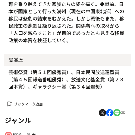
難を乗り越えてきた家族たちの姿を描く。◆戦前、日
本が国策として行った満州（現在の中国東北部）への
移民は悲劇の結末をむかえた。しかし戦後もまた、移
民政策の悲劇は繰り返された。関係者への取材から
「人口を減らすこと」が目的であったとも見える移民
政策の本質を検証していく。
受賞歴
芸術祭賞（第５１回優秀賞）、日本民間放送連盟賞
（第４５回報道番組優秀）、放送文化基金賞（第２３
回本賞）、ギャラクシー賞（第３４回選奨）
bookmark_add
ブックマーク追加
ジャンル