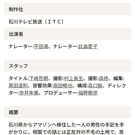
制作社
石川テレビ放送（ＩＴＣ）
出演者
ナレーター:
平田満
、ナレーター:
此島愛子
スタッフ
タイトル:
下嶋哲朗
、撮影:
村上長生
、撮影:
森修
、編集:
黒田道則
、音響効果:
高田暢也
、構成:
森口豁
、ディレク
ター:
赤井朱美
、プロデューサー:
福野勝彦
概要
石川県からアマゾンへ移住した一人の男性の手記を手
がかりに、母国での話とは正反対の不毛の土地で、苦