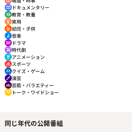
報道・時事
ondemand_video
ドキュメンタリー
cinematic_blur
教育・教養
school
実用
emoji_objects
幼児・子供
crib
音楽
music_note
ドラマ
recent_actors
時代劇
swords
アニメーション
cruelty_free
スポーツ
directions_bike
クイズ・ゲーム
sports_esports
演芸
brush
芸能・バラエティー
groups
トーク・ワイドショー
adaptive_audio_mic
同じ年代の公開番組