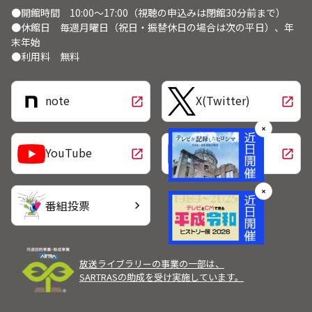
●開館時間 10:00～17:00（視聴の申込みは閉館30分前まで）
●休館日 毎週月曜日（祝日・振替休日の場合は次の平日）、年
末年始
●利用料 無料
note
X(Twitter)
open_in_new
open_in_new
✕
LINE
YouTube
open_in_new
open_in_new
✕
番組投票
chevron_right
放送ライブラリーの事業の一部は、
SARTRASの助成を受け実施しています。