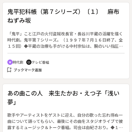
鬼平犯科帳（第７シリーズ）〔１〕 麻布
ねずみ坂
「鬼平」こと江戸の火付盗賊改長官・長谷川平蔵の活躍を描く
時代劇。鬼平第７シリーズ。（１９９７年７月１６日終了、全
１５回）◆平蔵の治療も手がける中村宗仙は、腕のいい指圧
師。そんな宗仙の麻布ねずみ坂の家に、白子屋菊右衛門の手下
である浪人・石島が出入りしていた。宗仙はかつて白子屋の
時代劇
テレビ番組
swords
tv
妾・お八重と深い仲になり、それを知った白子屋から「３年以
bookmark_add
ブックマーク追加
内に５００両払えばお八重をやる」と言われ、石島を通じて金
を払い続けていたのだった。主題歌：ジプシー・キングス「イ
ンスピレーション」
あの曲この人 来生たかお・えつ子「浅い
夢」
歌手やアーティストをゲストに迎え、自分の歌った忘れ得ぬ一
曲について語ってもらい、最後にその曲をスタジオライブで披
露するミュージック＆トーク番組。司会は由紀さおり。◆１９