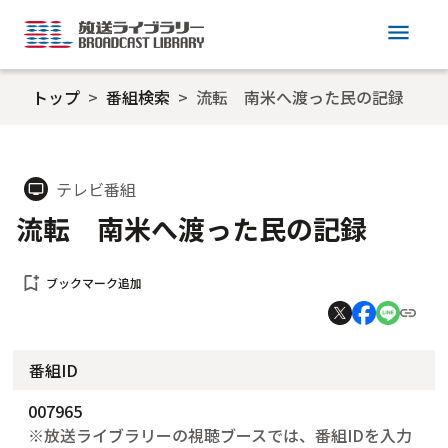
menu
トップ
番組検索
流転 南米へ渡った民の記録
テレビ番組
tv
流転 南米へ渡った民の記録
bookmark_add
ブックマーク追加
番組ID
007965
※放送ライブラリーの視聴ブースでは、番組IDを入力