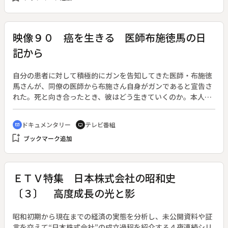
映像９０ 癌を生きる 医師布施徳馬の日
記から
自分の患者に対して積極的にガンを告知してきた医師・布施徳
馬さんが、同僚の医師から布施さん自身がガンであると宣告さ
れた。死と向き合ったとき、彼はどう生きていくのか。本人の
日記とインタビューによって、闘病生活を追う。
ドキュメンタリー
テレビ番組
cinematic_blur
tv
bookmark_add
ブックマーク追加
ＥＴＶ特集 日本株式会社の昭和史
〔３〕 高度成長の光と影
昭和初期から現在までの経済の実態を分析し、未公開資料や証
言を交えて“日本株式会社”の成立過程を紹介する４夜連続シリ