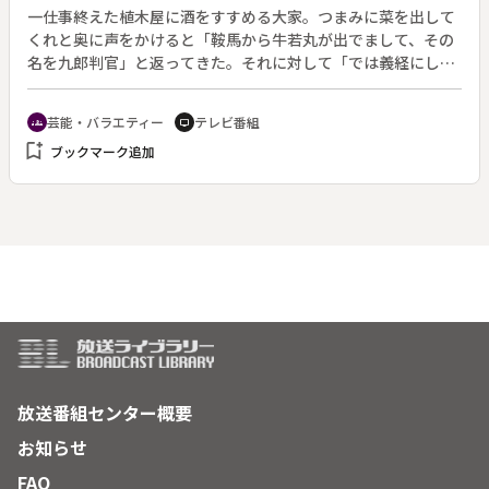
一仕事終えた植木屋に酒をすすめる大家。つまみに菜を出して
くれと奥に声をかけると「鞍馬から牛若丸が出でまして、その
名を九郎判官」と返ってきた。それに対して「では義経にして
おきなさい」と答える大家。菜はもうないという意味だと聞い
た植木屋は、家へ戻ると早速まねしてみる。
芸能・バラエティー
テレビ番組
groups
tv
bookmark_add
ブックマーク追加
放送番組センター概要
お知らせ
FAQ