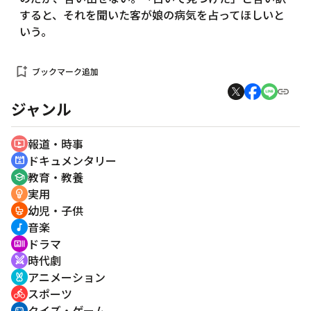
すると、それを聞いた客が娘の病気を占ってほしいと
いう。
bookmark_add
ブックマーク追加
ジャンル
報道・時事
ondemand_video
ドキュメンタリー
cinematic_blur
教育・教養
school
実用
emoji_objects
幼児・子供
crib
音楽
music_note
ドラマ
recent_actors
時代劇
swords
アニメーション
cruelty_free
スポーツ
directions_bike
クイズ・ゲーム
sports_esports