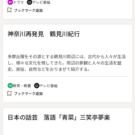
ドラマ
テレビ番組
recent_actors
tv
う。会っているときだけ富士男は心の安らぎを得られるのだっ
bookmark_add
ブックマーク追加
た。そんな中、雪子は母・孝子（左幸子）と会った帰り偶然弁
護士・野上達彦（内藤剛志）と再会する。達彦はかつて雪子の
婚約者だったが、妹の智子と三角関係になってしまい、破談に
なったのだった。一方、富士男は第２の殺人を犯す。さらに雪
神奈川再発見 鶴見川紀行
子の隣に住む主婦瞳（佐倉しおり）が自殺しそうになっている
ところを助け、彼女と関係を持ち、さらに殺人を重ねる。
多摩丘陵をその源とする鶴見川周辺には、古代から人々が生活
し、様々な文化を残してきた。周辺の景観と人々の生活を歴
史、民俗、自然などをおりまぜて紹介する。
教育・教養
テレビ番組
school
tv
bookmark_add
ブックマーク追加
日本の話芸 落語「青菜」三笑亭夢楽