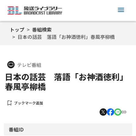
menu
トップ
番組検索
日本の話芸 落語「お神酒徳利」春風亭柳橋
テレビ番組
tv
日本の話芸 落語「お神酒徳利」
春風亭柳橋
bookmark_add
ブックマーク追加
番組ID