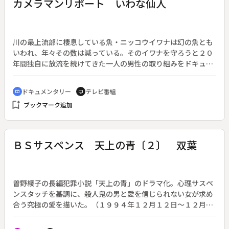
カメラマンリポート いわな仙人
川の最上流部に棲息している魚・ニッコウイワナは幻の魚とも
いわれ、年々その数は減っている。そのイワナを守ろうと２０
年間独自に放流を続けてきた一人の男性の取り組みをドキュメ
ントする。あわせてイワナを追い詰めるつり人の乱獲や山の乱
開発問題をリポートし、自然と人との共生を考える。
ドキュメンタリー
テレビ番組
cinematic_blur
tv
bookmark_add
ブックマーク追加
ＢＳサスペンス 天上の青〔２〕 双葉
曽野綾子の長編犯罪小説「天上の青」のドラマ化。心理サスペ
ンスタッチを基調に、殺人鬼の男と愛を信じられない女が求め
合う究極の愛を描いた。（１９９４年１２月１２日～１２月１
５日。全４回）◆陽子殺害の事実は発覚していない。捜査の手
がいつ迫るとも知れない恐怖の中、富士男はたびたび雪子と会