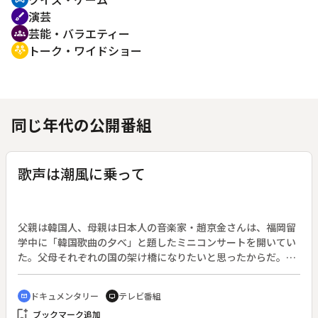
演芸
brush
芸能・バラエティー
groups
トーク・ワイドショー
adaptive_audio_mic
同じ年代の公開番組
歌声は潮風に乗って
父親は韓国人、母親は日本人の音楽家・趙京金さんは、福岡留
学中に「韓国歌曲の夕べ」と題したミニコンサートを開いてい
た。父母それぞれの国の架け橋になりたいと思ったからだ。音
楽活動を通して、ひたむきに生きる日本人二世・三世の意識と
希望を描く。
ドキュメンタリー
テレビ番組
cinematic_blur
tv
bookmark_add
ブックマーク追加