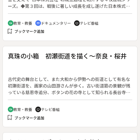
ーズ。◆第３回は、戦後に著しい成長を成し遂げた日本株式会
社の光と影の部分に焦点を当てて検証する。５５年体制がスタ
ートし、自民党一党支配による「経済政策主導の政治システ
教育・教養
ドキュメンタリー
テレビ番組
school
cinematic_blur
tv
ム」が定着。所得倍増、列島改造といった統制型経済政策が官
bookmark_add
ブックマーク追加
僚主導で次々と立案・実行される。やがて政治・財界・官僚の
癒着が進展し、今日の構造が確立する。
真珠の小箱 初瀬街道を描く～奈良・桜井
古代史の舞台として、また大和から伊勢への街道として有名な
初瀬街道を、画家の山田游さんが歩く。古い街道筋の景観が残
っている慈恩寺追分、ボタンの花の寺として知られる長谷寺な
どを訪れる。
教育・教養
テレビ番組
school
tv
bookmark_add
ブックマーク追加