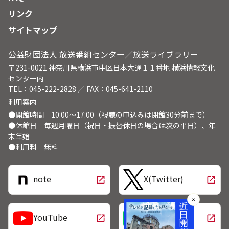
リンク
サイトマップ
公益財団法人 放送番組センター／放送ライブラリー
〒231-0021 神奈川県横浜市中区日本大通１１番地 横浜情報文化
センター内
TEL：045-222-2828 ／ FAX：045-641-2110
利用案内
●開館時間 10:00～17:00（視聴の申込みは閉館30分前まで）
●休館日 毎週月曜日（祝日・振替休日の場合は次の平日）、年
末年始
●利用料 無料
note
X(Twitter)
open_in_new
open_in_new
✕
LINE
YouTube
open_in_new
open_in_new