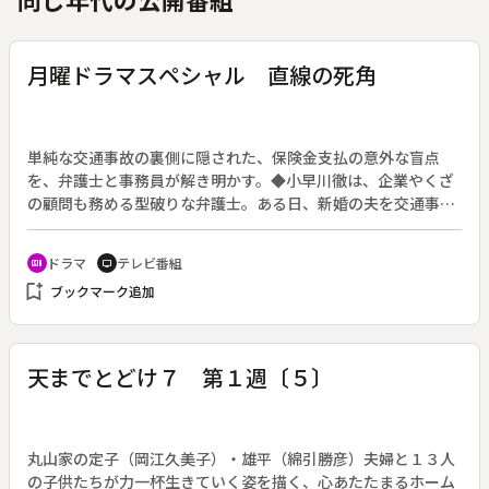
月曜ドラマスペシャル 直線の死角
単純な交通事故の裏側に隠された、保険金支払の意外な盲点
を、弁護士と事務員が解き明かす。◆小早川徹は、企業やくざ
の顧問も務める型破りな弁護士。ある日、新婚の夫を交通事故
で亡くした水野由美に事故の示談交渉を依頼される。久々に大
金の絡んだ仕事に張り切る徹は、元ＯＬという新採用の事務
ドラマ
テレビ番組
recent_actors
tv
員・紀藤ひろ子を伴い、事故現場と警察の調書を比較する。調
bookmark_add
ブックマーク追加
書によれば、加害者・中里は事故後、携帯電話で救急車の要請
と警察への通報を行っている。飲酒の形跡はない。ひろ子が車
の速度と被害者が飛ばされた距離の物理的な矛盾を指摘する。
徹の恩師で交通事故鑑定士の門松も、事故は故意に引き起こさ
天までとどけ７ 第１週〔５〕
れたものと判定する。徹らの調査で、由美と中里、謎の男・矢
崎の関係が浮かび上がってくる。
丸山家の定子（岡江久美子）・雄平（綿引勝彦）夫婦と１３人
の子供たちが力一杯生きていく姿を描く、心あたたまるホーム