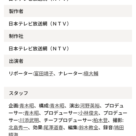
製作者
日本テレビ放送網（ＮＴＶ）
制作社
日本テレビ放送網（ＮＴＶ）
出演者
リポーター:
富田靖子
、ナレーター:
槇大輔
スタッフ
企画:
青木昭
、構成:
青木昭
、演出:
河野英裕
、プロデュ
ーサー:
青木昭
、プロデューサー:
小林俊夫
、プロデュー
サー:
川添武明
、チーフプロデューサー:
柏木登
、撮影:
北島秀一
、効果:
尾澤道春
、編集:
鈴木教全
、録音:
鴇田
晴海