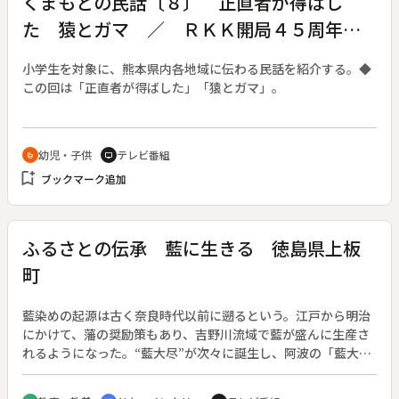
くまもとの民話〔８〕 正直者が得ばし
た 猿とガマ ／ ＲＫＫ開局４５周年記
念番組
小学生を対象に、熊本県内各地域に伝わる民話を紹介する。◆
この回は「正直者が得ばした」「猿とガマ」。
幼児・子供
テレビ番組
crib
tv
bookmark_add
ブックマーク追加
ふるさとの伝承 藍に生きる 徳島県上板
町
藍染めの起源は古く奈良時代以前に遡るという。江戸から明治
にかけて、藩の奨励策もあり、吉野川流域で藍が盛んに生産さ
れるようになった。“藍大尽”が次々に誕生し、阿波の「藍大
市」が全国の市場を押さえた。しかし、その後化学染料に押さ
れて藍は急激に衰退し、「藍師」とよばれる生産者は今では５