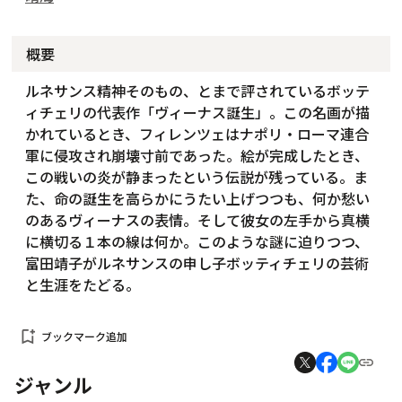
概要
ルネサンス精神そのもの、とまで評されているボッテ
ィチェリの代表作「ヴィーナス誕生」。この名画が描
かれているとき、フィレンツェはナポリ・ローマ連合
軍に侵攻され崩壊寸前であった。絵が完成したとき、
この戦いの炎が静まったという伝説が残っている。ま
た、命の誕生を高らかにうたい上げつつも、何か愁い
のあるヴィーナスの表情。そして彼女の左手から真横
に横切る１本の線は何か。このような謎に迫りつつ、
富田靖子がルネサンスの申し子ボッティチェリの芸術
と生涯をたどる。
bookmark_add
ブックマーク追加
ジャンル