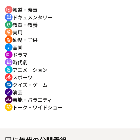
報道・時事
ondemand_video
ドキュメンタリー
cinematic_blur
教育・教養
school
実用
emoji_objects
幼児・子供
crib
音楽
music_note
ドラマ
recent_actors
時代劇
swords
アニメーション
cruelty_free
スポーツ
directions_bike
クイズ・ゲーム
sports_esports
演芸
brush
芸能・バラエティー
groups
トーク・ワイドショー
adaptive_audio_mic
同じ年代の公開番組