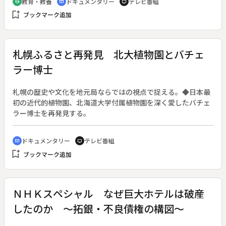
教育・教養
ドキュメンタリー
テレビ番組
school
cinematic_blur
tv
軒ほどに減ってしまっている。伝統の風合いが見直され、天然
bookmark_add
ブックマーク追加
の藍が再び脚光を浴びてきているが、藍師、佐藤昭人さんの一
年の作業を追い、生き物である藍と共に生きる情念を伝える。
札幌ふるさと再発見 北大植物園とバチェ
ラー博士
札幌の歴史や文化を地元局ならではの視点で捉える。◆日本最
初の近代的植物園、北海道大学付属植物園を深く愛したバチェ
ラー博士を再発見する。
ドキュメンタリー
テレビ番組
cinematic_blur
tv
bookmark_add
ブックマーク追加
ＮＨＫスペシャル なぜ巨大ホテルは破産
したのか ～拓銀・不良債権の構図～