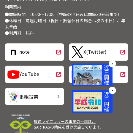
利用案内
●開館時間 10:00～17:00（視聴の申込みは閉館30分前まで）
●休館日 毎週月曜日（祝日・振替休日の場合は次の平日）、年
末年始
●利用料 無料
note
X(Twitter)
open_in_new
open_in_new
✕
LINE
YouTube
open_in_new
open_in_new
✕
番組投票
chevron_right
放送ライブラリーの事業の一部は、
SARTRASの助成を受け実施しています。