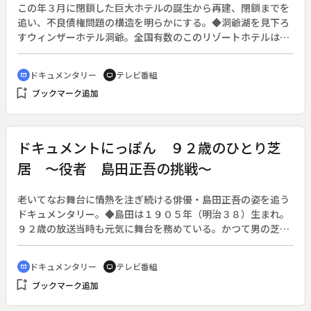
この年３月に閉鎖した巨大ホテルの誕生から再建、閉鎖までを
追い、不良債権問題の構造を明らかにする。◆洞爺湖を見下ろ
すウィンザーホテル洞爺。全国有数のこのリゾートホテルは、
前年１１月に破綻した北海道拓殖銀行の大口不良債権である。
地元建設業者が拓銀の全面支援で総工費４５０億円をかけて１
ドキュメンタリー
テレビ番組
cinematic_blur
tv
９９３年に開業した。しかしバブル崩壊と共に業者との関係は
bookmark_add
ブックマーク追加
悪化し、拓銀が債権回収の名目で経営権を取得し、６００億円
もの投資を重ねてきた。拓銀はどのような経営判断や経理操作
で融資を続けてきたのか。銀行破綻を招いたこの投資の裏側を
探る。（同ホテルは３年後に再生している。）
ドキュメントにっぽん ９２歳のひとり芝
居 ～役者 島田正吾の挑戦～
老いてなお舞台に情熱を注ぎ続ける俳優・島田正吾の姿を追う
ドキュメンタリー。◆島田は１９０５年（明治３８）生まれ。
９２歳の放送当時も元気に舞台を務めている。かつて男の芝居
で人気を博した新国劇のリーダーだったが、劇団は１９８７年
に解散。新國劇の心を残したいという島田の願いで、１９８９
ドキュメンタリー
テレビ番組
cinematic_blur
tv
年から１年に２日間だけの「ひとり芝居」を始めた。この年の
bookmark_add
ブックマーク追加
作品は「沓掛時次郎」。１年をかけて脚本と演出に取り組み、
９２歳とは思えないパワーで上演時間の２時間、台詞を言い続