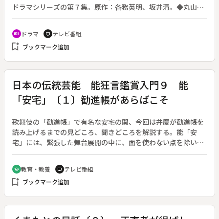
ドラマシリーズの第７集。原作：各務英明、坂井清。◆丸山家
の１３人の子供たちにも、それぞれ転機が訪れる。六男の十郎
は難関の高校に合格するが、三女の七穂子は大学受験に失敗
ドラマ
テレビ番組
recent_actors
tv
し、定子は複雑な思い。一方、長女・待子の夫・真吾が仕事で
bookmark_add
ブックマーク追加
ブラジルへ行くことになり、待子は一緒に行くか迷っている。
予備校に通い始めた七穂子が急におしゃれをしだす。定子は黙
って見守るが…。
日本の伝統芸能 能狂言鑑賞入門９ 能
「安宅」〔１〕勧進帳があらばこそ
歌舞伎の「勧進帳」で有名な安宅の関、今回は弁慶が勧進帳を
読み上げるまでの見どころ、聞きどころを解説する。能「安
宅」には、緊張した舞台展開の中に、面を使わない点を除い
て、能の多彩な技法のすべてが尽くされている。コトバ、謠、
舞が劇中に有機的に生かされており、歌舞伎の「勧進帳」と比
教育・教養
テレビ番組
school
tv
べて能の特色が表われている曲である。「勧進帳」の間合を決
bookmark_add
ブックマーク追加
めるのは大鼓で、見どころでもある。◆能『安宅』／粟谷菊生
（人間国宝）、粟谷明生、茂山忠三郎、宝生閑（人間国宝）、
茂山千五郎。◆副音声は英語