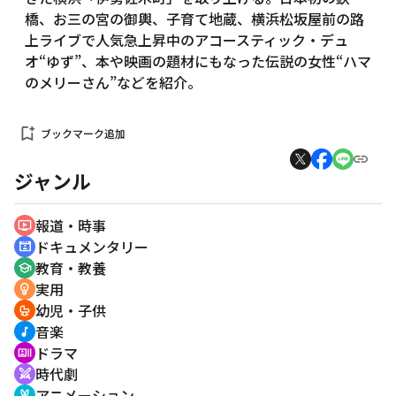
橋、お三の宮の御輿、子育て地蔵、横浜松坂屋前の路
上ライブで人気急上昇中のアコースティック・デュ
オ“ゆず”、本や映画の題材にもなった伝説の女性“ハマ
のメリーさん”などを紹介。
bookmark_add
ブックマーク追加
ジャンル
報道・時事
ondemand_video
ドキュメンタリー
cinematic_blur
教育・教養
school
実用
emoji_objects
幼児・子供
crib
音楽
music_note
ドラマ
recent_actors
時代劇
swords
アニメーション
cruelty_free