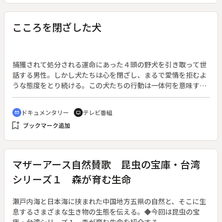
こころを閉ざした犬
捕獲されて処分される運命にあった４頭の野犬を引き取って世
話する男性。しかし犬たちは心を閉ざし、まるで愛情を拒むよ
うな態度をとり続ける。この犬たちの行動は一体何を意味する
ものなのか。◆仙台市中心部から車で２０分。山あいにひっそ
りと建つ小屋がある。小屋には４匹の犬が飼われている。しか
ドキュメンタリー
テレビ番組
cinematic_blur
tv
し近づいても吠えたりうなったりせず、小屋の中に体をピタリ
bookmark_add
ブックマーク追加
と寄せ微動だにしない。あるものは虚空を見つめ、あるものは
うつろな目をしている。おびえているのか小刻みに体を震わせ
るものもいる。◆彼らは２年前まで仙台を代表する観光地、青
葉山をすみかにする野犬だった。本来捕獲後処分される運命に
マザーアース自然賛歌 昆虫の宝庫・台湾
あったが、捕獲作戦に協力した一人の男性が彼らの面倒を見る
シリーズ１ 森が育む生命
事になったのだ。しかし、その時以来犬たちはあたかも心を閉
ざしたかの様な態度をとり始めた。毎日小屋に通いエサを与
え、面倒を見る男性の愛情をまるで拒否するかのようだ。
瀬戸内海と日本海に挟まれた中国地方五県の自然と、そこに生
息するさまざまな生き物の生態を伝える。◆今回は昆虫の宝