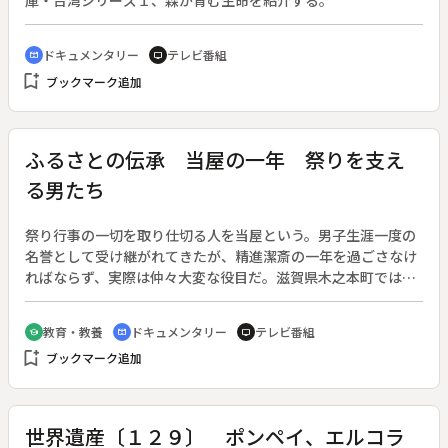
庫・台湾シリーズ１、森が育む生命を紹介する。
ドキュメンタリー
テレビ番組
cinematic_blur
tv
bookmark_add
ブックマーク追加
ふるさとの伝承 当屋の一年 祭りを支え
る男たち
祭り行事の一切を取り仕切る人を当屋という。男子生涯一度の
名誉として受け継がれてきたが、精進潔斎の一年を過ごさなけ
ればならず、実際は仲々大変な役目だ。滋賀県木之本町では、
五人組が交代で当座を務める。“ユリネ”には古くからの歴代当
座の名前が記されている。美保関はかつて北前船で栄えた港町
教育・教養
ドキュメンタリー
テレビ番組
school
cinematic_blur
tv
である。“頭人”は日本海で一年間、禊ぎを欠かさず、祭りでは
bookmark_add
ブックマーク追加
記紀伝承の事代主神になりかわる。山形県の黒川能では、自宅
に能舞台を設け、夜を徹しての祭主を務める。◆取材地は滋賀
県木之本町、島根県美保関町、山形県櫛引町。
世界遺産〔１２９〕 ポンペイ、エルコラ