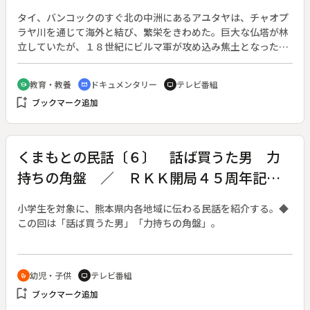
タイ、バンコックのすぐ北の中洲にあるアユタヤは、チャオプ
ラヤ川を通じて海外と結び、繁栄をきわめた。巨大な仏塔が林
立していたが、１８世紀にビルマ軍が攻め込み焦土となった。
寺院を彩る黄金は溶かされ、仏像の首は落ち、今や、廃墟の美
である。◆だが、伝統は活きている。例えば葬儀。死者と僧侶
教育・教養
ドキュメンタリー
テレビ番組
school
cinematic_blur
tv
が赤い糸でつながり、昼は演舞と楽団、夜は花火や歌劇で、死
bookmark_add
ブックマーク追加
んだ者を徹底して楽しませようとする。復興の話もある。アユ
タヤは、２００年の眠りから覚めかけているのだ。◆古都アユ
タヤと周辺の歴史地区
くまもとの民話〔６〕 話ば買うた男 力
持ちの角盤 ／ ＲＫＫ開局４５周年記念
番組
小学生を対象に、熊本県内各地域に伝わる民話を紹介する。◆
この回は「話ば買うた男」「力持ちの角盤」。
幼児・子供
テレビ番組
crib
tv
bookmark_add
ブックマーク追加