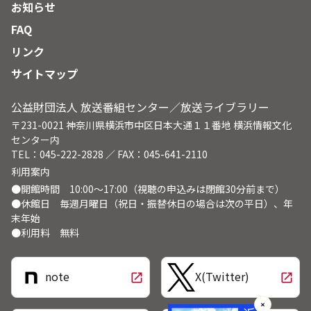
お知らせ
FAQ
リンク
サイトマップ
公益財団法人 放送番組センター／放送ライブラリー
〒231-0021 神奈川県横浜市中区日本大通１１番地 横浜情報文化
センター内
TEL：045-222-2828 ／ FAX：045-641-2110
利用案内
●開館時間 10:00～17:00（視聴の申込みは閉館30分前まで）
●休館日 毎週月曜日（祝日・振替休日の場合は次の平日）、年
末年始
●利用料 無料
note
X(Twitter)
open_in_new
open_in_new
✕