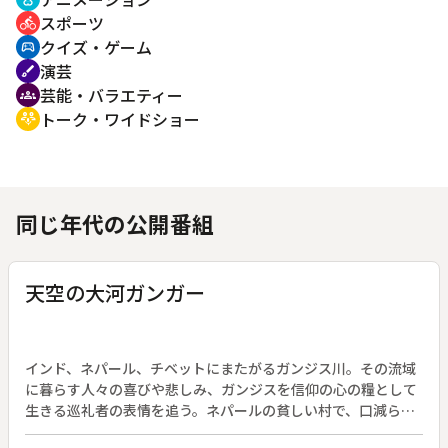
スポーツ
directions_bike
クイズ・ゲーム
sports_esports
演芸
brush
芸能・バラエティー
groups
トーク・ワイドショー
adaptive_audio_mic
同じ年代の公開番組
天空の大河ガンガー
インド、ネパール、チベットにまたがるガンジス川。その流域
に暮らす人々の喜びや悲しみ、ガンジスを信仰の心の糧として
生きる巡礼者の表情を追う。ネパールの貧しい村で、口減らし
のために僧院に預けられてしまう８才の少女の姿、１２年に一