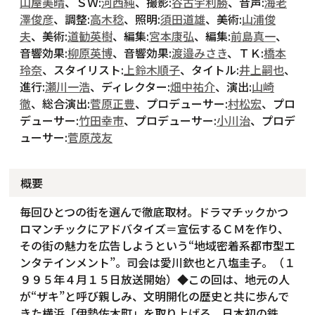
山屋美晴
、ＳＷ:
河西純
、撮影:
谷古宇利勝
、音声:
海老
澤俊彦
、調整:
高木稔
、照明:
須田道雄
、美術:
山浦俊
夫
、美術:
道勧英樹
、編集:
宮本康弘
、編集:
前島真一
、
音響効果:
柳原英博
、音響効果:
渡邉みさき
、ＴＫ:
橋本
玲奈
、スタイリスト:
上鈴木順子
、タイトル:
井上嗣也
、
進行:
瀬川一浩
、ディレクター:
畑中祐介
、演出:
山崎
徹
、総合演出:
菅原正豊
、プロデューサー:
村松宏
、プロ
デューサー:
竹田幸市
、プロデューサー:
小川治
、プロデ
ューサー:
菅原茂友
概要
毎回ひとつの街を選んで徹底取材。ドラマチックかつ
ロマンチックにアドバタイズ＝宣伝するＣＭを作り、
その街の魅力を広告しようという“地域密着系都市型エ
ンタテインメント”。司会は愛川欽也と八塩圭子。（１
９９５年４月１５日放送開始）◆この回は、地元の人
が“ザキ”と呼び親しみ、文明開化の歴史と共に歩んで
きた横浜「伊勢佐木町」を取り上げる。日本初の鉄