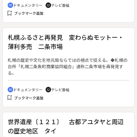
度の大祭・クンブメーラのため、国内外から聖地に集まる人々
ドキュメンタリー
テレビ番組
cinematic_blur
tv
の様子などを通じ、彼らの信仰を探る。
bookmark_add
ブックマーク追加
札幌ふるさと再発見 変わらぬモットー・
薄利多売 二条市場
札幌の歴史や文化を地元局ならではの視点で捉える。◆札幌の
台所「札幌二条魚町商業協同組合」通称二条市場を再発見す
る。
ドキュメンタリー
テレビ番組
cinematic_blur
tv
bookmark_add
ブックマーク追加
世界遺産〔１２１〕 古都アユタヤと周辺
の歴史地区 タイ