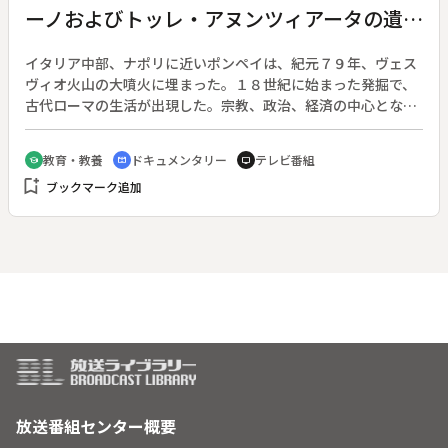
ーノおよびトッレ・アヌンツィアータの遺
跡 イタリア
イタリア中部、ナポリに近いポンペイは、紀元７９年、ヴェス
ヴィオ火山の大噴火に埋まった。１８世紀に始まった発掘で、
古代ローマの生活が出現した。宗教、政治、経済の中心となっ
たフォロ、アポロ神殿、円形闘技場、商店街、高級住宅、ディ
オニュソス信仰の秘儀の館などが発掘され、空洞に石膏を流し
教育・教養
ドキュメンタリー
テレビ番組
school
cinematic_blur
tv
込んで犠牲者の像が再現された。◆リゾート地だったエル・コ
bookmark_add
ブックマーク追加
ラーノも、ポンペイと共に死の町と化した。ノチューラ門の外
の共同墓地には、噴火も知らずに眠り続ける人たちがいる。◆
ポンペイ、エルコラーノおよびトッレ・アヌンツィアータの遺
跡
放送番組センター概要