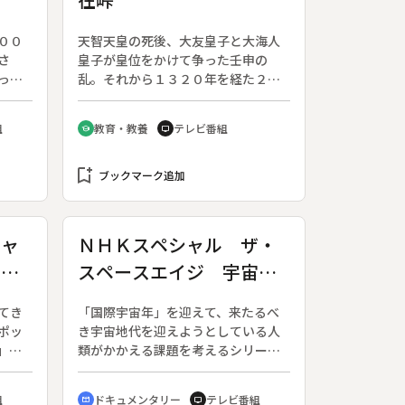
００
天智天皇の死後、大友皇子と大海人
さ
皇子が皇位をかけて争った壬申の
って
乱。それから１３２０年を経た２２
の姿
回目の壬申の年に、歌人の猪股静彌
メン
さんが吉野に大海人皇子の足どりを
組
教育・教養
テレビ番組
school
tv
ニュ
たどり、思いをはせる。◆乱の前
っか
年、仏道修行のためと称して吉野に
なっ
bookmark_add
隠れた大海人皇子が通ったといわれ
ブックマーク追加
んさ
るのが竜在峠。多武峰の談山神社の
んさ
西門から出発、杉の間から吉野山を
んは
望む道を過ぎ、山を下った比曽の里
シャ
ＮＨＫスペシャル ザ・
を応
にある比曽寺に大海人皇子は隠れた
くな
スペースエイジ 宇宙へ
という。
８年
の挑戦〔４〕 地球診
てき
「国際宇宙年」を迎えて、来たるべ
断 衛星が見つめる環境
ポッ
き宇宙地代を迎えようとしている人
破壊
」と
類がかかえる課題を考えるシリー
力と
ズ。（１９９２年８月１６日～１９
９３年２月１４日、全６回）◆第４
組
ドキュメンタリー
テレビ番組
cinematic_blur
tv