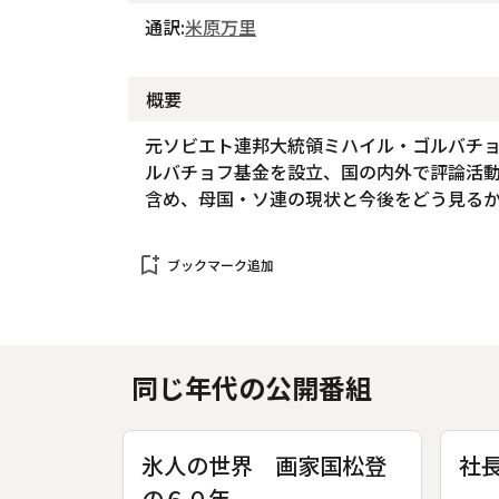
通訳:
米原万里
概要
元ソビエト連邦大統領ミハイル・ゴルバチ
ルバチョフ基金を設立、国の内外で評論活
含め、母国・ソ連の現状と今後をどう見る
bookmark_add
ブックマーク追加
同じ年代の公開番組
氷人の世界 画家国松登
社
の６０年