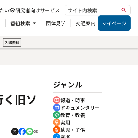
たい
研究者向けサービス
school
search
ト
番組検索
団体見学
交通案内
マイページ
。
入館無料
ジャンル
行く旧ソ
報道・時事
ondemand_video
ドキュメンタリー
cinematic_blur
教育・教養
school
実用
emoji_objects
幼児・子供
crib
音楽
music_note