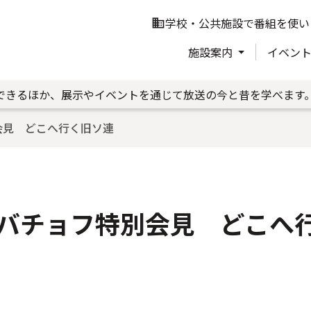
学校・公共施設で番組を使い
business
施設案内
イベン
できるほか、展示やイベントを通じて放送の今と昔を学べます
会見 どこへ行く旧ソ連
バチョフ特別会見 どこへ