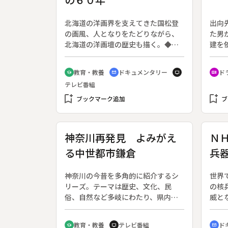
北海道の洋画界を支えてきた国松登
出向
の画風、人となりをたどりながら、
た男
北海道の洋画壇の歴史も描く。◆国
建を
松登は１９０７年（明治４０）函館
「雷
に生まれた。函館の大火で小樽に移
社・
教育・教養
ドキュメンタリー
ド
school
cinematic_blur
tv
recent_actors
る。現・武蔵野美術大学を卒業、小
こと
テレビ番組
樽太地社、道展、独立美術展などへ
会社
bookmark_add
の出品を重ね、北の詩情をたたえた
bookmark_add
長か
ブックマーク追加
ブ
「眼のない魚」「氷人」などの作品
準備
で知られる。
亜坂
の従
神奈川再発見 よみがえ
Ｎ
まし
る中世都市鎌倉
兵
脳腫
貴子
レ
る。
神奈川の今昔を多角的に紹介するシ
世界
常務
リーズ。テーマは歴史、文化、民
の核
主再
俗、自然など多岐にわたり、県内全
威と
が始
域を取材対象としている。◆史跡整
くシ
備と市内の再開発に伴うここ１５年
２回
教育・教養
テレビ番組
ド
school
tv
cinematic_blur