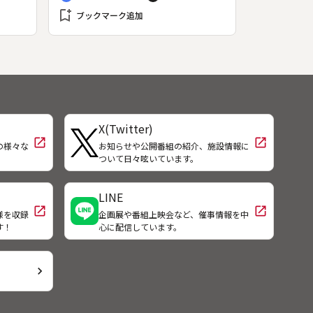
回は、地球環境がどのように破壊さ
bookmark_add
れつつあるのかを、最新情報をもと
ブックマーク追加
に宇宙的視野で探るとともに、宇宙
から地球を観察する衛星技術が、地
球をどのように考えてきたかを見
る。１９６８年のアポロから撮影し
た宇宙の中の地球の写真は、国境や
人種に捉われていた人類の価値観を
変え、地球人としての意識を目覚め
X(Twitter)
させた。オゾン層の破壊や温暖化と
open_in_new
open_in_new
の様々な
お知らせや公開番組の紹介、施設情報に
いった環境問題も、地球規模で論議
！
ついて日々呟いています。
されるようになった。そしていま衛
星など宇宙からの目は、環境破壊の
監視と地球修復のために生かされよ
LINE
うとしている。
open_in_new
open_in_new
様を収録
企画展や番組上映会など、催事情報を中
す！
心に配信しています。
chevron_right