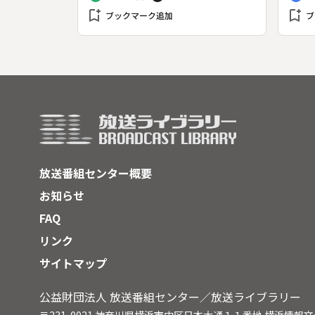
ほどの発掘調査の結果、鎌倉の地下
察し
bookmark_add
bookmark_add
から続々と遺構や遺物が姿を現し
ブックマーク追加
ウハ
ブ
た。これらの資料をもとに、当時の
を検
景観や鎌倉びとの暮らしぶりなど、
縮会
中世都市鎌倉の特徴や魅力を探る。
動き
放送番組センター概要
お知らせ
FAQ
リンク
サイトマップ
公益財団法人 放送番組センター／放送ライブラリー