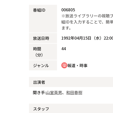
006805
番組ID
※放送ライブラリーの視聴
組IDを入力することで、簡
ます。
1992年04月15日（水）22:00
放送日時
44
時間
（分）
ジャンル
報道・時事
ondemand_video
出演者
聞き手:
山室英男
、
和田春樹
スタッフ