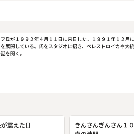
ョフ氏が１９９２年４月１１日に来日した。１９９１年１２月
動を展開している。氏をスタジオに招き、ペレストロイカや大
か話を聞く。
長が震えた日
きんさんぎんさん１
歳の時間