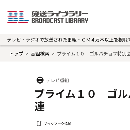
テレビ・ラジオで放送された番組・ＣＭ４万本以上を視聴
トップ
番組検索
プライム１０ ゴルバチョフ特別
テレビ番組
tv
プライム１０ ゴル
連
bookmark_add
ブックマーク追加