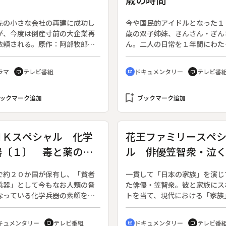
先の小さな会社の再建に成功し
今や国民的アイドルとなった１
が、今度は倒産寸前の大企業再
歳の双子姉妹、きんさん・ぎん
依頼される。原作：阿部牧郎
ん。二人の日常を１年間にわた
鳴のとき」。◆日本有数の商
取材、二人の元気なおばあさん
江藤商事に勤める松本（藤田ま
を伝える敬老の日の特集ドキュ
ラマ
テレビ番組
ドキュメンタリー
テレビ番
tv
cinematic_blur
tv
）は、１０年がかりで出向先の
ト。◆１９９１年９月、ＮＨＫ
の再建に成功。ある日、稲場社
ースで初めて紹介されて以来す
ら亜坂産業の社長になり合併の
bookmark_add
り有名人になった二人。忙しく
ックマーク追加
ブックマーク追加
を進めてほしいと告げられる。
た毎日を元気に送っている。ぎ
は巨額の不良債権と３５００人
んの散歩する姿に刺激され、き
業員を抱えてた。妻の恵子の励
んも歩行訓練を始めた。ぎんさ
ＨＫスペシャル 化学
花王ファミリースペ
で立ち向かう決心をした松本は
冬のオリンピックで伊藤みどり
器〔１〕 毒と薬のジ
ル 俳優笠智衆・泣
瘍で余命いくばくもない末娘・
援するために早起きしている。
を気遣いながらも単身赴任をす
ンマ
笑うなしゃべるな８
亜坂を調査する東亜銀行の小林
で約２０か国が保有し、「貧者
一貫して「日本の家族」を演じ
は早期合併を望むが、松本は自
兵器」として今もなお人類の脅
た俳優・笠智衆。彼と家族にス
建と社員救済を叫び２人の確執
なっている化学兵器の素顔を暴
トを当て、現代における「家族
まる。
リーズ。（６月２２日終了、全
そのぬくもりをテーマに彼の魅
）◆化学兵器大国・イラクを査
仕事に打ち込む姿を紹介する。
キュメンタリー
テレビ番組
ドキュメンタリー
テレビ番
tv
cinematic_blur
tv