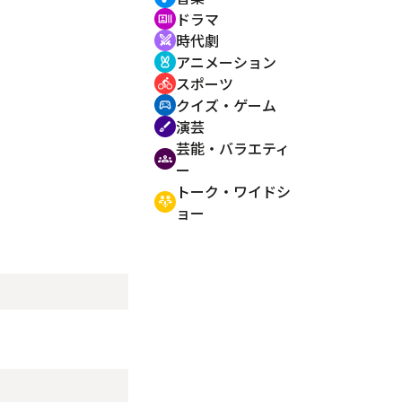
ドラマ
recent_actors
時代劇
swords
アニメーション
cruelty_free
スポーツ
directions_bike
クイズ・ゲーム
sports_esports
演芸
brush
芸能・バラエティ
groups
ー
トーク・ワイドシ
adaptive_audio_mic
ョー