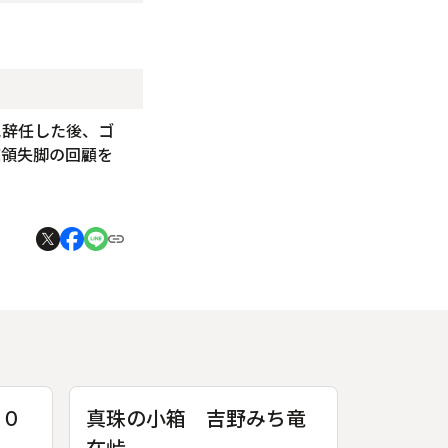
に辞任した後、ゴ
統領失脚の回顧を
００
真珠の小箱 吉野みち竜
在峠