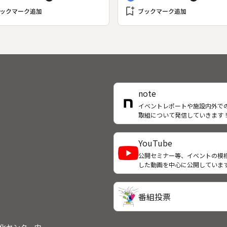
た映像を軸に、先進国の技術ノ
bookmark_add
ウが如何に流出していったのか
ックマーク追加
ブックマーク追加
証するとともに、ジュネーブ軍
議など、化学兵器の拡散防止に
始めた世界の努力を追う。
note
イベントレポートや施設内外で
取組について発信していきます
YouTube
公開セミナー等、イベントの模
した動画を中心に公開していま
番組投票