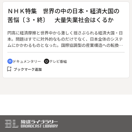
徳島からは一度も列車の走ったことのない路線・阿佐東線を、
東京からは用地売却に伴う市民生活への影響をレポートする。
ＮＨＫ特集 世界の中の日本・経済大国の
苦悩〔３・終〕 大量失業社会はくるか
円高に経済摩擦と世界中から激しく揺さぶられる経済大国・日
本。問題はすでに対外的なものだけでなく、日本全体のシステ
ムにかかわるものとなった。国際協調型の産業構造への転換を
要求される日本の現在と未来に迫る。（１９８７年５月１５日
開始、全３回）◆１０パーセントを超える失業率に苦しみ、日
ドキュメンタリー
テレビ番組
cinematic_blur
tv
本製品が産業を圧迫しているとして日本を攻撃するＥＣ諸国。
bookmark_add
ブックマーク追加
製品に反ダンピング関税をかけ、一方で企業を誘致して雇用の
確保につとめている。現在、日本の失業率は３パーセント台。
これからの日本の雇用はどうなるのか、ドキュメントと構成討
論で考える。