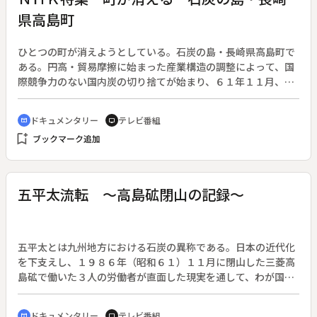
県高島町
ひとつの町が消えようとしている。石炭の島・長崎県高島町で
ある。円高・貿易摩擦に始まった産業構造の調整によって、国
際競争力のない国内炭の切り捨てが始まり、６１年１１月、１
２０年続いた三菱高島炭鉱が閉山した。炭鉱にすべてを頼って
きた一島一町一企業の高島町５５００人の人口は、閉山後半年
ドキュメンタリー
テレビ番組
cinematic_blur
tv
で半減、極端な税収減により財政は悪化の一途をたどり、町は
bookmark_add
ブックマーク追加
その機能を失い始めた。行政史上例をみない自治体の崩壊が始
まっている。町としての生き残りにかける役場の苦悩と決断、
町を捨てざるをえない町民たちの姿を追い、高島町の半年を記
録したドキュメント。
五平太流転 ～高島砿閉山の記録～
五平太とは九州地方における石炭の異称である。日本の近代化
を下支えし、１９８６年（昭和６１）１１月に閉山した三菱高
島砿で働いた３人の労働者が直面した現実を通して、わが国の
エネルギー政策転換が個人に及ぼした影響と炭鉱労働者が置か
れた厳しい環境を描く。◆三菱高島砿には筑豊で相次いだ閉山
ドキュメンタリー
テレビ番組
cinematic_blur
tv