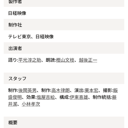
製作者
日経映像
制作社
テレビ東京、日経映像
出演者
語り:
平光淳之助
、朗読:
樫山文枝
、
越後正一
スタッフ
制作:
後関英男
、制作:
高木律朗
、演出:
栗本宏
、撮影:
飯
盛俊明
、効果:
塩屋吉絵
、構成:
伊東喜雄
、制作統括:
藤
井潔
、
小林孝次
概要