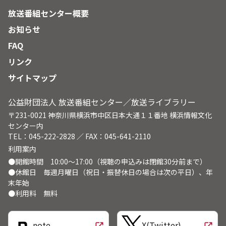
放送番組センター概要
お知らせ
FAQ
リンク
サイトマップ
公益財団法人 放送番組センター／放送ライブラリー
〒231-0021 神奈川県横浜市中区日本大通１１番地 横浜情報文化
センター内
TEL：045-222-2828 ／ FAX：045-641-2110
利用案内
●開館時間 10:00～17:00（視聴の申込みは閉館30分前まで）
●休館日 毎週月曜日（祝日・振替休日の場合は次の平日）、年
末年始
●利用料 無料
note
X(Twitter)
open_in_new
open_in_new