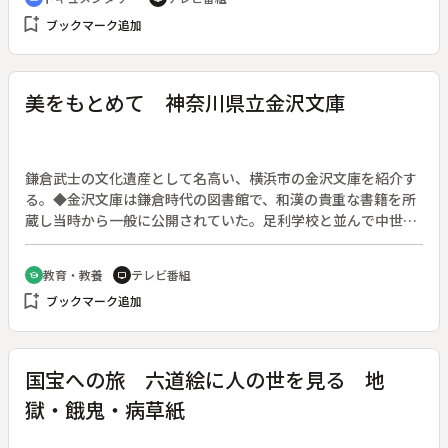
を体験した鉱員が多かった。下請工として働いた近藤さんもそ
bookmark_add
ブックマーク追加
の一人。直轄鉱員と比較して閉山時の退職金はあまりにも少な
く、中高年齢者には再就職の道も閉ざされていた。そのため次
女は高校進学をあきらめて名古屋の紡績工場に就職する。永峰
さんは農業を嫌って高島に来たが、やむなく故郷に戻り肉牛の
美をもとめて 神奈川県立金沢文庫
飼育にかける。労組書記長の山崎さんは閉山闘争後に自ら死を
選び、息子は父の死を冷静に見つめる。
鎌倉武士の文化遺産として名高い、横浜市の金沢文庫を紹介す
る。◆金沢文庫は鎌倉時代の図書館で、和漢の貴重な書籍を所
蔵し当時から一般に公開されていた。足利学校と並んで中世教
育史上の重要な存在で、学校としての活動もしたという。後に
北條氏の滅亡とともに保護者を失って急速に衰えたが、１９３
教育・教養
テレビ番組
school
tv
０年（昭和５）「神奈川県立金沢文庫」の名で復興され、中世
bookmark_add
ブックマーク追加
歴史博物館として多くの文化財を保存管理し、かつて散逸した
書物などの収集に努めている。
国宝への旅 六道絵に人の世を見る 地
獄・餓鬼・病草紙