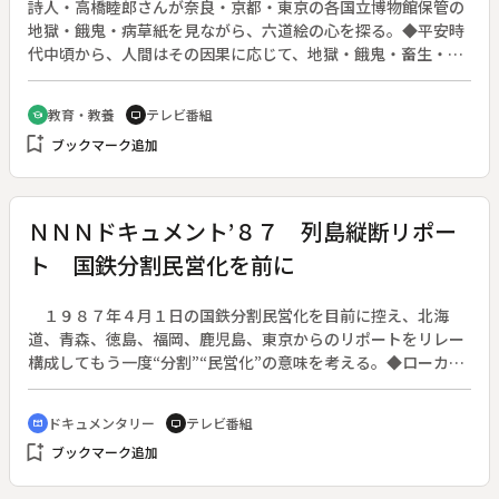
詩人・高橋睦郎さんが奈良・京都・東京の各国立博物館保管の
地獄・餓鬼・病草紙を見ながら、六道絵の心を探る。◆平安時
代中頃から、人間はその因果に応じて、地獄・餓鬼・畜生・修
羅・人間・天上の六道を輪廻するという思想が流布した。地
獄・餓鬼・病草紙はこの浄土思想をもとに１２世紀末に描かれ
教育・教養
テレビ番組
school
tv
たもので、いずれも地獄の業火や現世の煩悩、病に苦しむ人間
bookmark_add
ブックマーク追加
たちの悲惨で醜悪な姿が迫力ある表現で描かれている。「“死
を見つめることにより生を見つめよ”、これが六道絵の心」と
高橋さんは語る。
ＮＮＮドキュメント’８７ 列島縦断リポー
ト 国鉄分割民営化を前に
１９８７年４月１日の国鉄分割民営化を目前に控え、北海
道、青森、徳島、福岡、鹿児島、東京からのリポートをリレー
構成してもう一度“分割”“民営化”の意味を考える。◆ローカル
線廃止に伴う地域社会崩壊を危ぶむ北海道、整備新幹線誘致に
関わる政治的思惑や問題点を報告する青森・鹿児島。福岡では
ドキュメンタリー
テレビ番組
cinematic_blur
tv
炭鉱や鐵鋼の不況に加えて新会社で不採用となった２４００人
bookmark_add
ブックマーク追加
の雇用問題を抱えることになった。民間との競争が激しくなる
大坂では職員の意識変革を含めた営業努力が求められている。