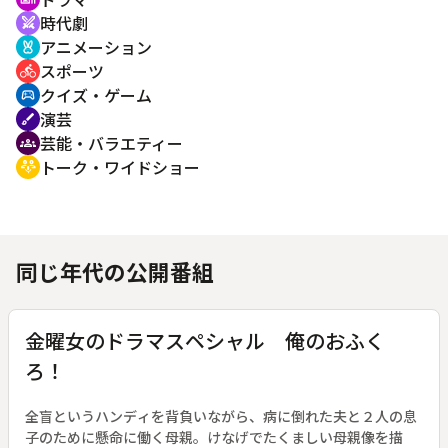
時代劇
swords
アニメーション
cruelty_free
スポーツ
directions_bike
クイズ・ゲーム
sports_esports
演芸
brush
芸能・バラエティー
groups
トーク・ワイドショー
adaptive_audio_mic
同じ年代の公開番組
金曜女のドラマスペシャル 俺のおふく
ろ！
全盲というハンディを背負いながら、病に倒れた夫と２人の息
子のために懸命に働く母親。けなげでたくましい母親像を描