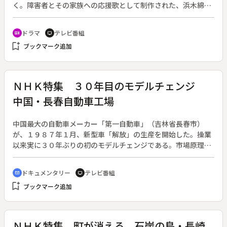
く。障害者とその家族への応援歌として制作された、浜木綿子
主演「おふくろシリーズ」第３作。原作：河辺豊子「見えなく
ても・愛」。◆１５年前に盲学校の教師・西山修一と結婚した
ドラマ
テレビ番組
recent_actors
tv
三枝子（浜木綿子）は、全盲ながらスーパーマーケットで電話
bookmark_add
ブックマーク追加
交換手として働いている。２人の息子たち、拓也と知也の運動
会にも参加するほど活発な母親である。だがある日、夫・修一
（綿引勝彦）が髄膜炎で倒れ、スーパーの電話自動化で三枝子
も職を失なう。ベテラン交換手とはいっても、全盲の三枝子の
ＮＨＫ特集 ３０年目のモデルチェンジ
再就職は難しい。◆解説副音声と字幕表示あり
中国・長春自動車工場
中国最大の自動車メーカー「第一自動車」（吉林省長春市）
が、１９８７年１月、新型車「解放」の生産を開始した。操業
以来実に３０年ぶりの初のモデルチェンジである。市場原理の
導入という経済改革を進めている中国では、巨大メーカーが激
しい販売競争を繰り広げている。「第一自動車」の経営陣はモ
ドキュメンタリー
テレビ番組
cinematic_blur
tv
デルチェンジでライバルメーカーを圧倒し、さらに増産と品質
bookmark_add
ブックマーク追加
向上をねらって生産現場の改革に踏みきった。実績に応じてボ
ーナスを支払う新しい賃金制度、日本流のＱＣサークル運動な
ど、変ぼうする中国産業界の最前線を徹底取材。
ＮＨＫ特集 町が消える 石炭の島・長崎