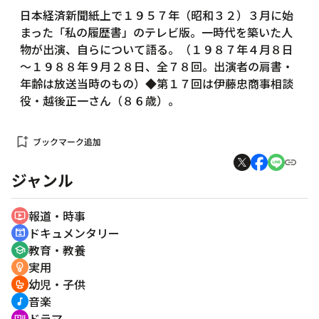
日本経済新聞紙上で１９５７年（昭和３２）３月に始
まった「私の履歴書」のテレビ版。一時代を築いた人
物が出演、自らについて語る。（１９８７年４月８日
～１９８８年９月２８日、全７８回。出演者の肩書・
年齢は放送当時のもの）◆第１７回は伊藤忠商事相談
役・越後正一さん（８６歳）。
bookmark_add
ブックマーク追加
ジャンル
報道・時事
ondemand_video
ドキュメンタリー
cinematic_blur
教育・教養
school
実用
emoji_objects
幼児・子供
crib
音楽
music_note
ドラマ
recent_actors