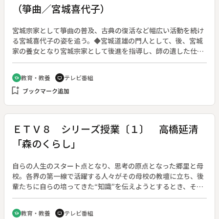
（箏曲／宮城喜代子）
宮城宗家として箏曲の普及、古典の復活など幅広い活動を続け
る宮城喜代子の姿を追う。◆宮城道雄の門人として、後、宮城
家の養女となり宮城宗家として後進を指導し、師の遺した仕事
を更にひろめ、８２歳にしてなお席を温める暇がないほどであ
る。曲は技巧ではなく心を伝えること、今なお自らに厳しい修
教育・教養
テレビ番組
school
tv
練が続く。
bookmark_add
ブックマーク追加
ＥＴＶ８ シリーズ授業〔１〕 高橋延清
「森のくらし」
自らの人生のスタート点となり、思考の原点となった郷里と母
校。各界の第一線で活躍する人々がその母校の教壇に立ち、後
輩たちに自らの培ってきた“知識”を伝えようとするとき、そこ
にはどんな授業が展開されるのであろうか。その姿を追いなが
ら、知ることの楽しさ、学ぶことのすばらしさを伝える。全３
教育・教養
テレビ番組
school
tv
回。◆第１回は、地域学習のパイオニアであり、今良寛と親し