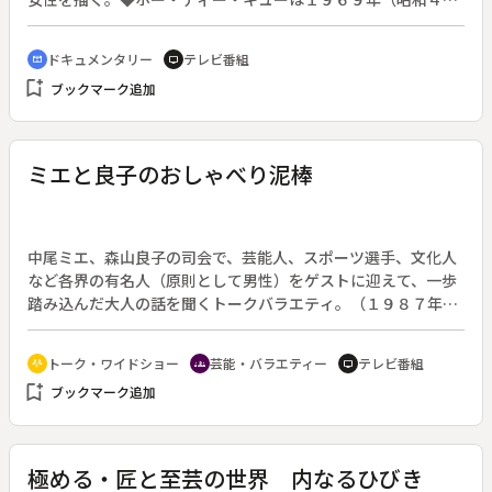
４）にベトナムからの里子第１号として１２歳で単身来日し、
その愛くるしさで一躍「時の人」となった。故国ベトナムが戦
ドキュメンタリー
テレビ番組
cinematic_blur
tv
火に揺れた激動の時代、１２歳から２４歳までを福島県原町の
bookmark_add
ブックマーク追加
里親のもとで青春を送った。その後看護婦となってドイツに旅
立った。戦火、そして難民となっていく同胞の運命を見つめな
がら彼女はなにを感じていたのか。
ミエと良子のおしゃべり泥棒
中尾ミエ、森山良子の司会で、芸能人、スポーツ選手、文化人
など各界の有名人（原則として男性）をゲストに迎えて、一歩
踏み込んだ大人の話を聞くトークバラエティ。（１９８７年３
月２７日終了、全３６０回）◆この回のゲストは伊東四朗。シ
リアスドラマや司会者としても活躍中だが、本人はあくま
トーク・ワイドショー
芸能・バラエティー
テレビ番組
adaptive_audio_mic
groups
tv
で“喜劇役者”と言いきる。オカマ役を演じた時のエピソードな
bookmark_add
ブックマーク追加
ど仕事の話のほか、家庭でのグウタラぶりも披露する。
極める・匠と至芸の世界 内なるひびき