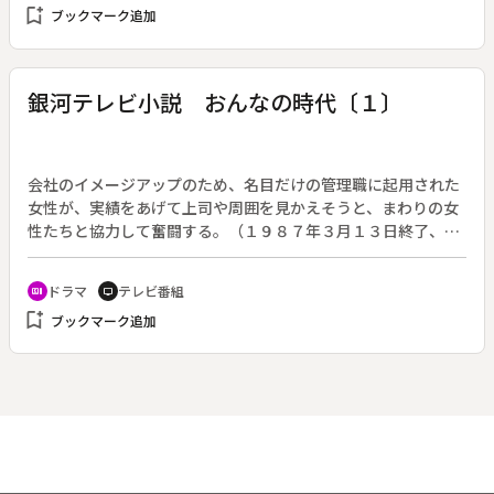
bookmark_add
ブックマーク追加
まれる高橋延清さん。東京大学名誉教授でありながら一度も教
壇に立ったことがないという“どろ亀先生”こと高橋さんが、北
海道演習林から得た知識をもとに、森のいのちの不思議、生態
系の連鎖を、岩手県和賀郡沢内村立猿橋小学校の４・５年生２
銀河テレビ小説 おんなの時代〔１〕
１人を相手に教えていく。
会社のイメージアップのため、名目だけの管理職に起用された
女性が、実績をあげて上司や周囲を見かえそうと、まわりの女
性たちと協力して奮闘する。（１９８７年３月１３日終了、全
１５回）◆入社して１８年、初子（浅茅陽子）はその商事会社
の初の女性管理職に抜てきされた。仕事は社内で最もふるわな
ドラマ
テレビ番組
recent_actors
tv
い雑貨の販売で、部下も美子（左時枝）一人だけ。会社の目的
bookmark_add
ブックマーク追加
は、女性を起用して企業のイメージアップをはかることのよう
だ。女性の管理職起用に反対していた神津部長（児玉清）は、
初子の計画書にケチをつけ、目もくれようとしない。