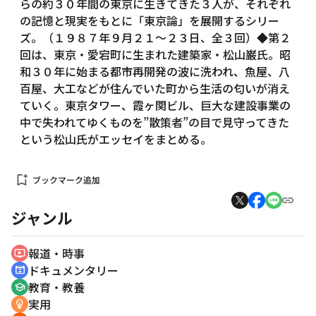
らの約３０年間の東京に生きてきた３人が、それぞれ
の記憶と現実をもとに「東京論」を展開するシリー
ズ。（１９８７年９月２１～２３日、全３回）◆第２
回は、東京・愛宕町に生まれた建築家・松山巌氏。昭
和３０年に始まる都市再開発の波に洗われ、魚屋、八
百屋、大工などが住んでいた町から生活の匂いが消え
ていく。東京タワー、霞ヶ関ビル、巨大な建設事業の
中で失われてゆくものを”散策者”の目で見守ってきた
という松山氏がエッセイをまとめる。
bookmark_add
ブックマーク追加
ジャンル
報道・時事
ondemand_video
ドキュメンタリー
cinematic_blur
教育・教養
school
実用
emoji_objects