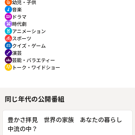
幼児・子供
crib
音楽
music_note
ドラマ
recent_actors
時代劇
swords
アニメーション
cruelty_free
スポーツ
directions_bike
クイズ・ゲーム
sports_esports
演芸
brush
芸能・バラエティー
groups
トーク・ワイドショー
adaptive_audio_mic
同じ年代の公開番組
豊かさ拝見 世界の家族 あなたの暮らし
中流の中？