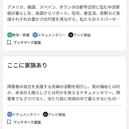
アメリカ、韓国、スペイン、オランダの都市近郊に住む中流家
庭の暮らしを、各国からリポート。住宅、食生活、余暇など各
国それぞれの豊かさの尺度を見ながら、私たちの５０パーセン
トが「中流の中」と考えている日本人の暮らしの中味を考え
る。◆今年、日本人ひとり当たりのＧＮＰ（国民総生産）は、
教育・教養
ドキュメンタリー
テレビ番組
school
cinematic_blur
tv
アメリカを抜いて世界一になるという。日本経済が世界のトッ
bookmark_add
ブックマーク追加
プというデータがあふれる中で、私たちの暮らしは本当に豊か
になったのだろうか。
ここに家族あり
障害者の自立を支援する夫婦の活動を紹介し、真の福祉とは何
か、本当の人間らしさとは何かを訴えるドキュメンタリー。障
害者でもさりげなく、当たり前に地域の中で暮らせないものか
と考えたある夫妻は、知的障害者のための生活の家を自宅の横
に個人の力で建設した。そこでは、施設での生活に終止符をう
ドキュメンタリー
テレビ番組
cinematic_blur
tv
った三十代の６人の男性が、夫妻の支援を受けながら生活し、
bookmark_add
ブックマーク追加
それぞれの職場に通っている。しかし、長い施設生活の癖が抜
けず家出をしたり、円高不況で解雇されたり、社会の中で当た