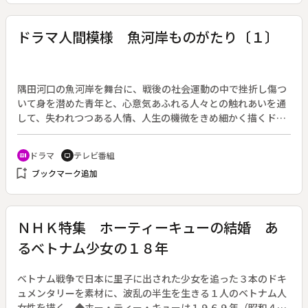
り前に生きていくには厳しい現実にぶちあたる。献身的な夫妻
の援助と協力で、社会の一員として懸命に生きる６人を追う。
ドラマ人間模様 魚河岸ものがたり〔１〕
隅田河口の魚河岸を舞台に、戦後の社会運動の中で挫折し傷つ
いて身を潜めた青年と、心意気あふれる人々との触れあいを通
して、失われつつある人情、人生の機微をきめ細かく描くドラ
マ。原作：森田誠吾。（１９８７年７月１１日～８月８日放
送、全５回）◆夜明けとともに数万の人間で賑わう東京・築地
ドラマ
テレビ番組
recent_actors
tv
の魚河岸。昭和４１年秋、かつお節問屋“吾妻商店”の女主人・
bookmark_add
ブックマーク追加
恭子（池内淳子）は息子・健作に電話で頼まれ、息子の友人
（小林薫）を預かる。番頭の関根（金内吉男）のほかには息子
の顔を知る人もいない町内なので、恭子は息子として扱うこと
にした。健作として吾妻商店で生活を始めた青年は、初めて魚
ＮＨＫ特集 ホーティーキューの結婚 あ
河岸へ行き、さまざまな人々と出会う。
るベトナム少女の１８年
ベトナム戦争で日本に里子に出された少女を追った３本のドキ
ュメンタリーを素材に、波乱の半生を生きる１人のベトナム人
女性を描く。◆ホー・ティー・キューは１９６９年（昭和４