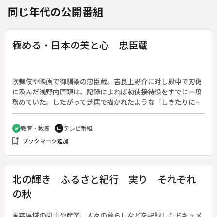
同じ年代の公開番組
極める・日本の美と心 忠臣蔵
歌舞伎や映画で御馴染の忠臣蔵。吉良上野介に対し殿中で刃傷
に及んだ浅野内匠頭は、記録によれば勅使接待役をすでに一度
務めていた。したがって芝居で描かれたような「しきたりに無
知であったため吉良に侮辱された」という図式は成り立たな
い。番組では、彼らの確執は“山鹿素行”にあったのではないか
教育・教養
テレビ番組
school
tv
と考える。武士道の体系化を試み、官学であった朱子学に反対
bookmark_add
ブックマーク追加
して赤穂に流された素行。その思想を受けた内匠頭と内蔵助、
四十七士は、上野介、ひいては幕府に“幻の武士道”を見せつけ
たのではないだろうか◆五代将軍徳川綱吉肖像画、吉良義央公
木像、浅野内匠頭長矩像、山鹿素行画像、元禄義士図、大石内
北の輝き ふるさと紀行 実り それぞれ
蔵助佩刀（備前長船）、松之廊下ふすま絵、吉良邸跡
の秋
青森県域の風土や産業、人々の暮らしなどを記録したドキュメ