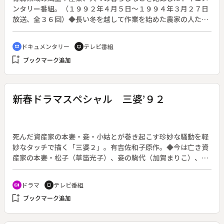
ンタリー番組。（１９９２年４月５日～１９９４年３月２７日
放送、全３６回）◆長い冬を越して作業を始めた農家の人たち
にとって、青森の１０月は待ちに待った収穫の季節である。古
くから米どころ・林檎どころといわれてきた津軽地方に対し、
ドキュメンタリー
テレビ番組
cinematic_blur
tv
県南地方は野菜や果物の宝庫と呼ばれている。青森県南の
bookmark_add
ブックマーク追加
町々、そこには人それぞれの実りの秋がある。
新春ドラマスペシャル 三婆’９２
死んだ資産家の本妻・妾・小姑とが巻き起こす珍妙な騒動を軽
妙なタッチで描く「三婆２」。有吉佐和子原作。◆今は亡き資
産家の本妻・松子（草笛光子）、妾の駒代（加賀まりこ）、妹
のタキ（菅井きん）の３人。小料理屋を開店してはみたものの
意見の対立から店を閉めてけんか別れと相成り、バラバラに暮
ドラマ
テレビ番組
recent_actors
tv
らしていた。半年後、松子の住む伊豆の古ぼけた洋館に駒代と
bookmark_add
ブックマーク追加
タキがやって来た。独りの生活はやはり寂しいと三人はまた一
緒に暮らしはじめるが、このまま何も残さずに死ぬのも寂しい
とペンションを共同経営することにする。