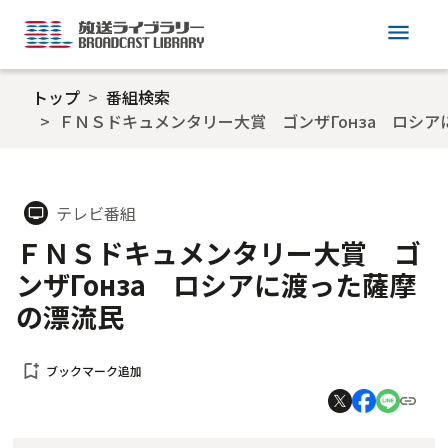
menu
トップ
番組検索
ＦＮＳドキュメンタリー大賞 ゴンザГонза ロシ
テレビ番組
tv
ＦＮＳドキュメンタリー大賞 ゴ
ンザГонза ロシアに渡った薩摩
の漂流民
bookmark_add
ブックマーク追加