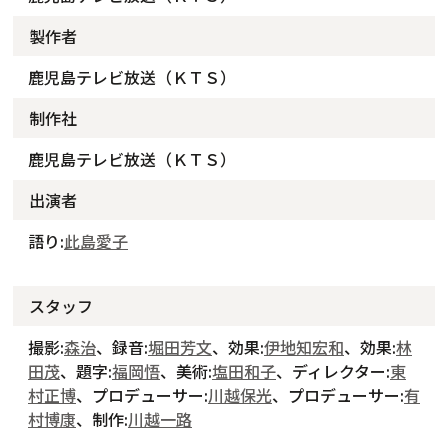
製作者
鹿児島テレビ放送（ＫＴＳ）
制作社
鹿児島テレビ放送（ＫＴＳ）
出演者
語り:
此島愛子
スタッフ
撮影:
森治
、録音:
堀田芳文
、効果:
伊地知宏和
、効果:
林
田茂
、題字:
福岡悟
、美術:
塩田和子
、ディレクター:
東
村正博
、プロデューサー:
川越保光
、プロデューサー:
有
村博康
、制作:
川越一路