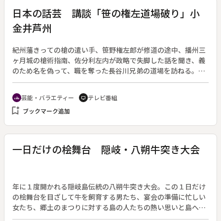
日本の話芸 講談「笹の権左道場破り」小
金井芦州
紀州藩きっての槍の遣い手、笹野権左郎が修道の途中、播州三
ヶ月城の槍術指南、佐分利左内が政略で失脚した話を聞き、義
のため名を偽って、職を奪った長谷川兄弟の道場を訪ねる。主
人が辱められた権左は仇とばかり長谷川兄弟をうちのめす。佐
分利は再び槍術指南に返り咲くが、道場を破られた長谷川新六
芸能・バラエティー
テレビ番組
groups
tv
郎はこれを遺恨とし、権左郎に闇討ちをかけることになる。笹
bookmark_add
ブックマーク追加
野名槍伝の一節である。
一日だけの桧舞台 隠岐・八朔牛突き大会
年に１度開かれる隠岐島伝統の八朔牛突き大会。この１日だけ
の桧舞台を目ざして牛を飼育する男たち、宴会の準備に忙しい
女たち、郷土のまつりに対する島の人たちの熱い思いと島への
愛着を描く。大会に向けての島の盛り上がりと迫力満点の牛突