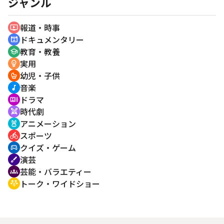
ジャンル
報道・時事
ondemand_video
ドキュメンタリー
cinematic_blur
教育・教養
school
実用
emoji_objects
幼児・子供
crib
音楽
music_note
ドラマ
recent_actors
時代劇
swords
アニメーション
cruelty_free
スポーツ
directions_bike
クイズ・ゲーム
sports_esports
演芸
brush
芸能・バラエティー
groups
トーク・ワイドショー
adaptive_audio_mic