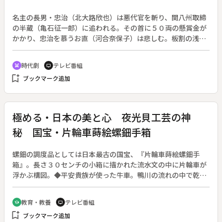
名主の長男・忠治（北大路欣也）は悪代官を斬り、関八州取締
の半蔵（亀石征一郎）に追われる。その首に５０両の懸賞金が
かかり、忠治を慕うお直（河合奈保子）は悲しむ。板割の浅太
郎（あおい輝彦）も賞金ほしさに忠治の首を狙う。日光の円蔵
（佐野浅夫）は、２０年前に捨てた娘、お直が忠治の弟、名主
時代劇
テレビ番組
swords
tv
の友蔵（目黒祐樹）のもとで働いていると知り、国定村へ急
bookmark_add
ブックマーク追加
ぐ。お直の育ての親、又平（山田吾一）は借金の抵当にお直の
身売り証文を書かされた。証文は円蔵が取りもどすが、半蔵は
あきらめない。半蔵に従わなかったため、お直は斬られた。事
情を知った忠治は駆けつける。原作・脚本：葉村彰子。北大路
極める・日本の美と心 夜光貝工芸の神
欣也・芸能生活３５周年記念番組。
秘 国宝・片輪車蒔絵螺鈿手箱
螺鈿の調度品としては日本最古の国宝、『片輪車蒔絵螺鈿手
箱』。長さ３０センチの小箱に描かれた流水文の中に片輪車が
浮かぶ構図。◆平安貴族が使った牛車。鴨川の流れの中で乾燥
を防ぐため半輪を水に浸す有様は、当時ごくありふれた風景だ
った。中国から渡った螺鈿技術に徐々に改良を加え、金銀や夜
教育・教養
テレビ番組
school
tv
光貝をあしらう高度な蒔絵螺鈿技術が日本独自のものとして育
bookmark_add
ブックマーク追加
っていった。構図も、身近な自然を取り入れながら日本の美意