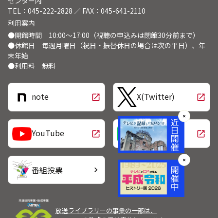
センター内
TEL：045-222-2828 ／ FAX：045-641-2110
利用案内
●開館時間 10:00～17:00（視聴の申込みは閉館30分前まで）
●休館日 毎週月曜日（祝日・振替休日の場合は次の平日）、年
末年始
●利用料 無料
note
X(Twitter)
open_in_new
open_in_new
✕
LINE
YouTube
open_in_new
open_in_new
✕
番組投票
chevron_right
放送ライブラリーの事業の一部は、