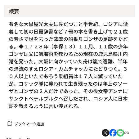
概要
有名な大黒屋光太夫に先だつこと半世紀、ロシアに漂
着して初の日露辞書など７冊の本を書き上げて２１歳
の若さで世を去った薩摩の船乗りゴンザの足跡をたど
る。◆１７２８年（享保１３）１１月、１１歳の少年
ゴンザは父に航海術を教わるため現在の鹿児島県川内
港を発った。大阪に向かっていた舟は嵐で遭難、半年
の漂流のすえロシア・カムチャッカにたどりつく。３
０人以上いたであろう乗組員は１７人に減っていた
が、コサック隊に襲われて生き残ったのは年上のソー
ザとゴンザの２人だけであった。その後女帝アンナに
サンクトペテルブルクへ召しだされ、ロシア人に日本
語を教えるように言い渡される。
bookmark_add
ブックマーク追加