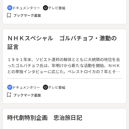
きの映像が、臨場感を盛り上げ、熱気と興奮を伝える。
ドキュメンタリー
テレビ番組
cinematic_blur
tv
bookmark_add
ブックマーク追加
ＮＨＫスペシャル ゴルバチョフ・激動の
証言
１９９１年末、ソビエト連邦の解体とともに大統領の地位を去
ったゴルバチョフ氏は、年明けから新たな活動を開始、ＮＨＫ
との単独インタビューに応じた。ペレストロイカの７年とその
誤算、そして８月革命や連邦崩壊・退陣への経緯を聞く。
ドキュメンタリー
テレビ番組
cinematic_blur
tv
bookmark_add
ブックマーク追加
時代劇特別企画 忠治旅日記