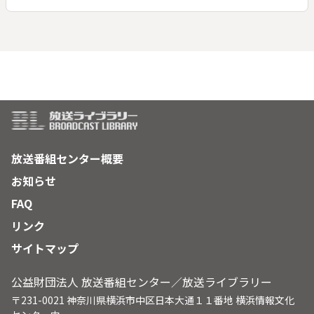
識を凝縮させていた。◆【国宝】片輪車蒔絵螺鈿手箱〔東京国
立博物館〕、扇面法華経冊子巻六〔四天王寺〕◆【その他】螺
鈿紫檀五弦琵琶〔正倉院〕、螺鈿玉帯箱
放送番組センター概要
お知らせ
FAQ
リンク
サイトマップ
公益財団法人 放送番組センター／放送ライブラリー
〒231-0021 神奈川県横浜市中区日本大通１１番地 横浜情報文化