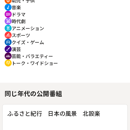
幼児・子供
crib
音楽
music_note
ドラマ
recent_actors
時代劇
swords
アニメーション
cruelty_free
スポーツ
directions_bike
クイズ・ゲーム
sports_esports
演芸
brush
芸能・バラエティー
groups
トーク・ワイドショー
adaptive_audio_mic
同じ年代の公開番組
ふるさと紀行 日本の風景 北設楽