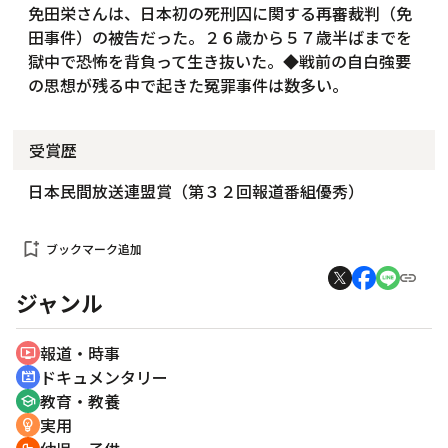
免田栄さんは、日本初の死刑囚に関する再審裁判（免
田事件）の被告だった。２６歳から５７歳半ばまでを
獄中で恐怖を背負って生き抜いた。◆戦前の自白強要
の思想が残る中で起きた冤罪事件は数多い。
受賞歴
日本民間放送連盟賞（第３２回報道番組優秀）
bookmark_add
ブックマーク追加
ジャンル
報道・時事
ondemand_video
ドキュメンタリー
cinematic_blur
教育・教養
school
実用
emoji_objects