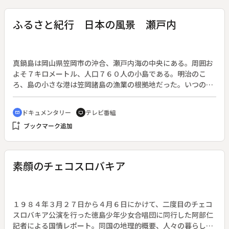
ふるさと紀行 日本の風景 瀬戸内
真鍋島は岡山県笠岡市の沖合、瀬戸内海の中央にある。周囲お
よそ７キロメートル、人口７６０人の小島である。明治のこ
ろ、島の小さな港は笠岡諸島の漁業の根拠地だった。いつのこ
ろからか漁業は不振となり、島に若者はいなくなった。一度も
霜が降ったことのない温暖さを利用して３０年ほど前から花栽
ドキュメンタリー
テレビ番組
cinematic_blur
tv
培を始め、島を花が埋め尽くす。◆真鍋島〔岡山県〕
bookmark_add
ブックマーク追加
素顔のチェコスロバキア
１９８４年３月２７日から４月６日にかけて、二度目のチェコ
スロバキア公演を行った徳島少年少女合唱団に同行した阿部仁
記者による国情レポート。同国の地理的概要、人々の暮らし、