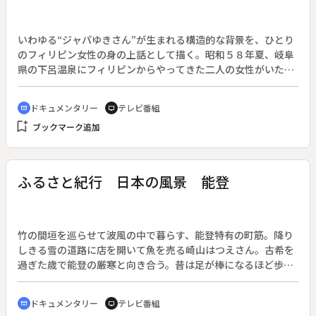
設された大井川渡船の舟方手代に任じられ、さらに人夫達によ
る牧之原開墾に尽力し、わが国有数のお茶の産地を形成する基
礎を築いた。
いわゆる“ジャパゆきさん”が生まれる構造的な背景を、ひとり
のフィリピン女性の身の上話として描く。昭和５８年夏、岐阜
県の下呂温泉にフィリピンからやってきた二人の女性がいた。
そのうちの一人ロリータは、父親が借金で失った農場を取り戻
し、貧しさゆえによそに預けている自分の子供を引き取ること
ドキュメンタリー
テレビ番組
cinematic_blur
tv
を目的に、遠く日本まで出稼ぎに来た、いわゆる“ジャパゆき
bookmark_add
ブックマーク追加
さん”である。ロリータは貧しさに流されがちになってしまう
女の哀しさに耐え、誇りを持ち続けていた。
ふるさと紀行 日本の風景 能登
竹の間垣を巡らせて波風の中で暮らす、能登特有の町筋。降り
しきる雪の道路に店を開いて魚を売る崎山はつえさん。古希を
過ぎた歳で能登の厳寒と向き合う。昔は足が棒になるほど歩い
たというが、今は石川県羽咋市今浜の自宅周辺で魚を商う。趣
に富んだ海岸線の続く能登の海を背景に、岩ノリ採取に働く地
ドキュメンタリー
テレビ番組
cinematic_blur
tv
元の女性や、烈風となぎの日の冬の表情を織り込む。◆１人の