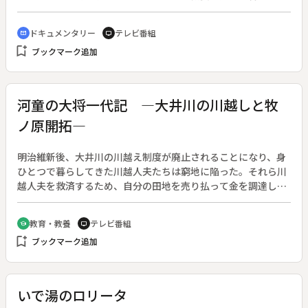
歴史、日本とのつながり、外交上の位置づけなどを伝える。
ドキュメンタリー
テレビ番組
cinematic_blur
tv
bookmark_add
ブックマーク追加
河童の大将一代記 ―大井川の川越しと牧
ノ原開拓―
明治維新後、大井川の川越え制度が廃止されることになり、身
ひとつで暮らしてきた川越人夫たちは窮地に陥った。それら川
越人夫を救済するため、自分の田地を売り払って金を調達して
政府に直訴し、後に牧之原開墾に尽力した仲田源蔵の生き様を
描く。◆仲田源蔵は、１８４２年（天保１３）、遠州金谷宿
教育・教養
テレビ番組
school
tv
（静岡県島田市）の醤油問屋に生まれた。身長１８０センチ、
bookmark_add
ブックマーク追加
体重９２キロの偉丈夫であったという。１７歳のとき江戸の商
家に奉公に出て、帰郷後家業の醤油屋を継いだ。維新後、大井
川の川越え制度が廃止されることとなり、職を失う人夫たちに
請われて彼らの総代となって民部省に救済を直訴した。このと
いで湯のロリータ
き源蔵は２９歳であった。これがきっかけとなって源蔵は、新