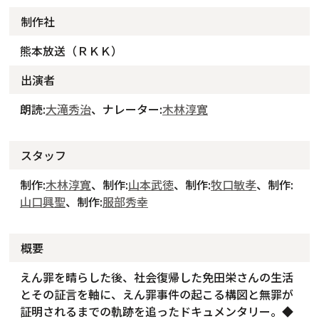
制作社
熊本放送（ＲＫＫ）
出演者
朗読:
大滝秀治
、ナレーター:
木林淳寛
スタッフ
制作:
木林淳寛
、制作:
山本武徳
、制作:
牧口敏孝
、制作:
山口興聖
、制作:
服部秀幸
概要
えん罪を晴らした後、社会復帰した免田栄さんの生活
とその証言を軸に、えん罪事件の起こる構図と無罪が
証明されるまでの軌跡を追ったドキュメンタリー。◆