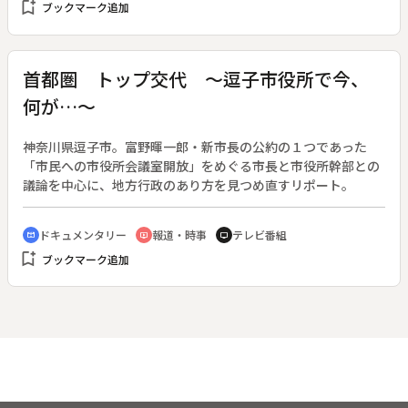
bookmark_add
ブックマーク追加
老行商を通して能登の風土の厳しさを追う。◆能登〔石川県〕
首都圏 トップ交代 ～逗子市役所で今、
何が…～
神奈川県逗子市。富野暉一郎・新市長の公約の１つであった
「市民への市役所会議室開放」をめぐる市長と市役所幹部との
議論を中心に、地方行政のあり方を見つめ直すリポート。
ドキュメンタリー
報道・時事
テレビ番組
cinematic_blur
ondemand_video
tv
bookmark_add
ブックマーク追加