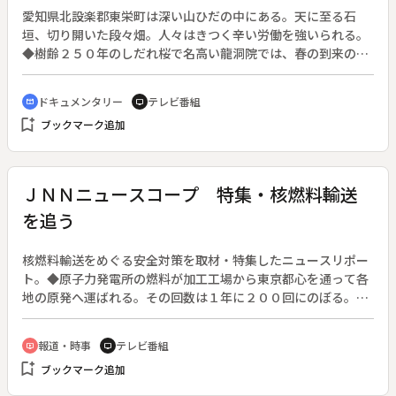
愛知県北設楽郡東栄町は深い山ひだの中にある。天に至る石
垣、切り開いた段々畑。人々はきつく辛い労働を強いられる。
◆樹齢２５０年のしだれ桜で名高い龍洞院では、春の到来の遅
い中で４月１０日の『潅仏会（花祭）』に御詠歌を歌う。うら
淋しい音色が本堂を包む。山里に日差しが戻り山菜採りが始ま
ドキュメンタリー
テレビ番組
cinematic_blur
tv
る。寺の裏山には満開のしだれ桜。点々と座る石仏の回りを、
bookmark_add
ブックマーク追加
霊場を訪れる人々が春風に乗って巡る。◆【重要無形民俗文化
財】花祭〔愛知県〕
ＪＮＮニュースコープ 特集・核燃料輸送
を追う
核燃料輸送をめぐる安全対策を取材・特集したニュースリポー
ト。◆原子力発電所の燃料が加工工場から東京都心を通って各
地の原発へ運ばれる。その回数は１年に２００回にのぼる。輸
送のたびに大勢の警察官がものものしく警備する一方で、事前
には一切明らかにされていない。核燃料は使用済燃料に比べて
報道・時事
テレビ番組
ondemand_video
tv
危険度は低いといわれているが、核燃料をのせたトラックが都
bookmark_add
ブックマーク追加
心をまかり通る現実は無視できない。◆星野誠記者によるレポ
ート部分（６分間）を公開。