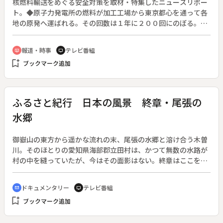
核燃料輸送をめぐる安全対策を取材・特集したニュースリポー
ト。◆原子力発電所の燃料が加工工場から東京都心を通って各
地の原発へ運ばれる。その回数は１年に２００回にのぼる。輸
送のたびに大勢の警察官がものものしく警備する一方で、事前
には一切明らかにされていない。核燃料は使用済燃料に比べて
報道・時事
テレビ番組
ondemand_video
tv
危険度は低いといわれているが、核燃料をのせたトラックが都
bookmark_add
ブックマーク追加
心をまかり通る現実は無視できない。◆星野誠記者によるレポ
ート部分（６分間）を公開。
ふるさと紀行 日本の風景 終章・尾張の
水郷
御嶽山の東方から遥かな流れの末、尾張の水郷と溶け合う木曽
川。そのほとりの愛知県海部郡立田村は、かつて無数の水路が
村の中を縫っていたが、今はその面影はない。終章はここを舞
台に、尾張の水郷の風情を情緒豊かにうたいあげる。◆「水の
恵みと水へのいらだちが、ないまぜになって過ごしてきた水郷
ドキュメンタリー
テレビ番組
cinematic_blur
tv
の人々の暮らし。そこには川への思慕と感謝と恐れが、四季
bookmark_add
ブックマーク追加
折々にすきまなく張り詰めた日本の四季があった」と結ぶ。◆
水郷〔愛知県〕