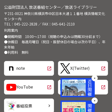
公益財団法人 放送番組センター／放送ライブラリー
〒231-0021 神奈川県横浜市中区日本大通１１番地 横浜情報文化
センター内
TEL：045-222-2828 ／ FAX：045-641-2110
利用案内
●開館時間 10:00～17:00（視聴の申込みは閉館30分前まで）
●休館日 毎週月曜日（祝日・振替休日の場合は次の平日）、年
末年始
●利用料 無料
note
X(Twitter)
open_in_new
open_in_new
✕
LINE
YouTube
open_in_new
open_in_new
✕
番組投票
chevron_right