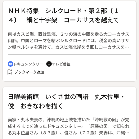
ＮＨＫ特集 シルクロード・第２部〔１
４〕 絹と十字架 コーカサスを越えて
東はカスピ海、西は黒海、２つの海の中間を走る大コーカサス
山脈。中国とローマを結ぶシルクロードには、税金の高いササ
ン朝ペルシャを避けて、カスピ海北岸をう回しコーカサスを縦
断する道があった。コーカサス北ろくの遺跡で、唐時代の中国
製の絹と漢字が書かれた紙片が出土した。中国製絹が発見され
ドキュメンタリー
テレビ番組
cinematic_blur
tv
た地点としてはシルクロードの最西端。古来、東西の戦いの歴
bookmark_add
ブックマーク追加
史を刻んできた地帯である。アゼルバイジャン、アルメニアを
経てトルコへ。◆死者の町、モシチェバヤ・バルカ（亡骸の谷
間）、ワルジア岩窟都市の遺跡、シエマハ門、アルメニア使徒
東方聖教会
日曜美術館 いくさ世の画譜 丸木位里・
俊 おきなわを描く
画家・丸木夫妻の、沖縄の地上戦を描いた「沖縄戦の図」が完
成するまでを追ったドキュメンタリー。「原爆の図」で知られ
る丸木位里さん（８３歳）、俊さん（７２歳）夫妻は、沖縄に