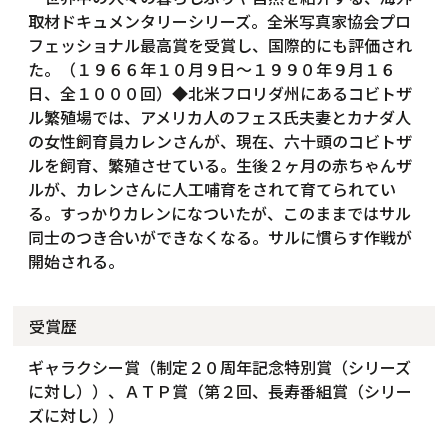
取材ドキュメンタリーシリーズ。全米写真家協会プロ
フェッショナル最高賞を受賞し、国際的にも評価され
た。（１９６６年１０月９日～１９９０年９月１６
日、全１０００回）◆北米フロリダ州にあるコビトザ
ル繁殖場では、アメリカ人のフェス氏夫妻とカナダ人
の女性飼育員カレンさんが、現在、六十頭のコビトザ
ルを飼育、繁殖させている。生後２ヶ月の赤ちゃんザ
ルが、カレンさんに人工哺育をされて育てられてい
る。すっかりカレンになついたが、このままではサル
同士のつき合いができなくなる。サルに慣らす作戦が
開始される。
受賞歴
ギャラクシー賞（制定２０周年記念特別賞（シリーズ
に対し））、ＡＴＰ賞（第２回、長寿番組賞（シリー
ズに対し））