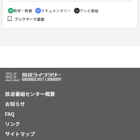
渡り、縦４ｍ×横８．５ｍという大作に取り組んだ。「沖縄戦
を描くことこそ、戦争の本当の姿を描くことになると気づいた
教育・教養
ドキュメンタリー
テレビ番組
school
cinematic_blur
tv
から」という。夫妻は那覇市の首里に滞在し、戦争の爪痕の残
bookmark_add
ブックマーク追加
る沖縄各地を訪ね歩いた。そして人々の証言を基に、スケッチ
を重ねていく。
放送番組センター概要
お知らせ
FAQ
リンク
サイトマップ