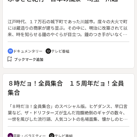
江戸時代、１７万石の城下町であった川越市。度々の大火で町
には蔵造りの商家が建ち並ぶ。その中に、明治に改築されて以
来、時を知らせる鐘のやぐらが目立つ。鐘のつき手がいなくな
り今は自動化されているが、鐘の音色は市民の心に響く。路地
裏の下町風情が残る手づくり菓子屋。みこし祭りの原形とされ
ドキュメンタリー
テレビ番組
cinematic_blur
tv
る『まんぐり』が、入間川で悪魔払いをする。江戸の面影を色
bookmark_add
ブックマーク追加
濃く残す川越市の梵鐘を中心に、町の営みをつづる。◆まんぐ
り〔埼玉県〕
８時だョ！全員集合 １５周年だョ！全員
集合
「８時だヨ！全員集合」のスペシャル版。ヒゲダンス、早口言
葉など、ザ・ドリフターズが生んだ抱腹絶倒のギャグの数々、
一世を風びした流行語、人気コントの名場面集、懐かしのヒッ
ト曲メドレーなどを、番組ゆかりのゲストとともにＶＴＲで振
り返る。
芸能・バラエティー
テレビ番組
groups
tv