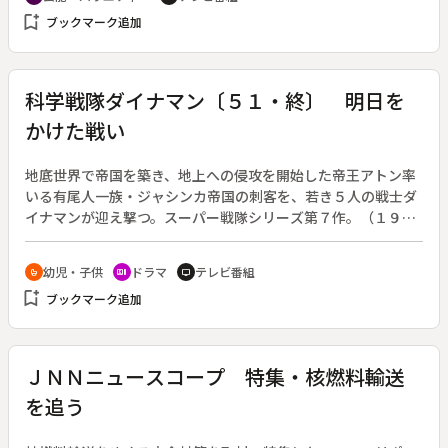
bookmark_add
ブックマーク追加
科学戦隊ダイナマン〔５１・終〕 明日を
かけた戦い
地底世界で帝国を築き、地上への侵攻を開始した帝王アトン率
いる有尾人一族・ジャシンカ帝国の刺客を、若き５人の戦士ダ
イナマンが迎え撃つ。スーパー戦隊シリーズ第７作。（１９８
３年２月５日～１９８４年１月２８日放送、全５１回）◆最終
回。ダイナマン、そしてジャシンカ帝国の邪魔を幾度となくし
幼児・子供
ドラマ
テレビ番組
crib
recent_actors
tv
てきたダークナイト。その正体は帝王アトンの息子メギド王子
bookmark_add
ブックマーク追加
だった。帝王アトンから帝王剣を継いだメギドによって千年洞
窟へ閉じ込められたダイナマン達だが、夢野博士の助けもあっ
てなんとか脱出。メギド率いる新生ジャシンカ帝国との最後の
戦いが始まる。
ＪＮＮニュースコープ 特集・核燃料輸送
を追う