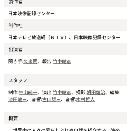
製作者
日本映像記録センター
制作社
日本テレビ放送網（ＮＴＶ）、日本映像記録センター
出演者
聞き手:
久米明
、報告:
竹中晴彦
スタッフ
制作:
牛山純一
、演出:
竹中晴彦
、撮影:
朝田健治
、編集:
池田龍三
、音響:
古山雄三
、音響:
木村哲人
概要
世界中の人々の暮らしぶりや自然を紹介する、海外