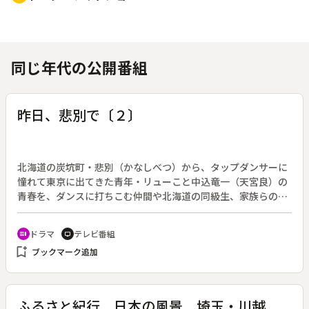
同じ年代の公開番組
昨日、悲別で〔２〕
北海道の炭坑町・悲別（かなしべつ）から、タップダンサーに
憧れて東京に出てきた青年・リューこと中込竜一（天宮良）の
青春を、ダンスに打ちこむ仲間や北海道の同級生、家族らの存
在をからめながら描く。（１９８４年３月９日～６月１日放
送）◆公開しているのは第２回。
ドラマ
テレビ番組
recent_actors
tv
bookmark_add
ブックマーク追加
ふるさと紀行 日本の風景 埼玉・川越