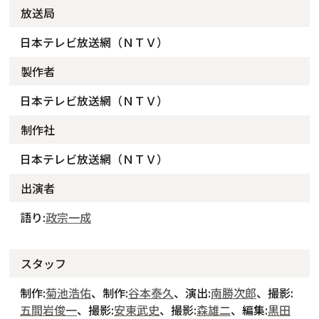
放送局
日本テレビ放送網（ＮＴＶ）
製作者
日本テレビ放送網（ＮＴＶ）
制作社
日本テレビ放送網（ＮＴＶ）
出演者
語り:
政宗一成
スタッフ
制作:
菊池浩佑
、制作:
谷本泰久
、演出:
南勝次郎
、撮影:
五間岩俊一
、撮影:
安東武史
、撮影:
森雄二
、編集:
黒田