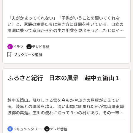
「夫がかまってくれない」「子供がいうことを聞いてくれな
い」と、家庭の主婦たちは生き方に疑問を抱いている。自立の
風潮に乗って家庭から外の生き甲斐を見出そうとしたヒロイン
が発見したものは何か。ニューサーティー主婦の心情と社会の
現実のギャップを描く。結婚１１年目の主婦和子（大原麗子）
ドラマ
テレビ番組
recent_actors
tv
は、夫の博（加藤健一）の単身赴任から不満がこうじている。
bookmark_add
ブックマーク追加
ある日マネキンをやっている友人のはつらつとしている姿を見
て、和子はデパートの食品売場に勤めることを決心した。初出
勤の日、和子が乗ろうとしたタクシーに男が飛び乗ってきた。
なんとデパート出入りの食品会社のチーフ佐伯（田村正和）だ
ふるさと紀行 日本の風景 越中五箇山１
った。
越中五箇山。降りしきる雪を今もかやぶきの屋根が支えてい
る。岐阜との県境を越え、深い山間に囲まれた所が富山県東砺
波郡の集落。庄川の流れに沿って３つの村があり、その一帯を
総称して五箇山と呼ぶ。かやぶき屋根が天に向かって祈るよう
に、合掌造の家がたたずむ。素朴な祈りから生まれた古代の建
ドキュメンタリー
テレビ番組
cinematic_blur
tv
築様式。合掌造の里の冬は、来る日も来る日も雪との闘いであ