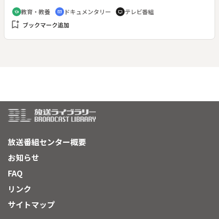
一大コレクター、ハリー・パッカード氏の大量寄贈を機に、日
教育・教養
ドキュメンタリー
テレビ番組
school
cinematic_blur
tv
本ギャラリー建設の機運が盛り上がる。日本ギャラリーでは、
bookmark_add
ブックマーク追加
日本の国宝級の逸品など２万点に及ぶ収蔵品の中から２５０点
を展示することになる。◆大日如来坐像、不動明王立像、白衣
観音、伝足利尊氏の白糸妻取大鎧、波涛図（尾形光琳作）、秋
蔦図（尾形乾山作）、埴輪、土偶
放送番組センター概要
お知らせ
FAQ
リンク
サイトマップ