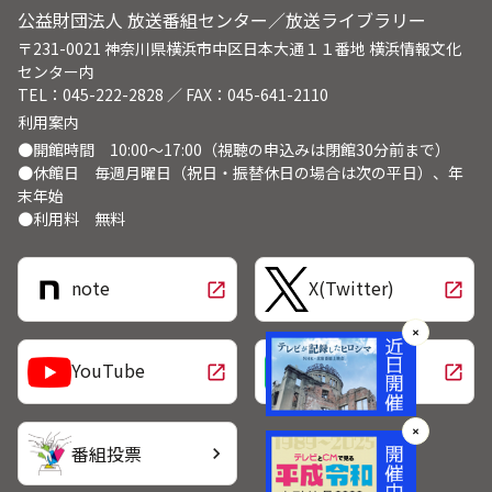
公益財団法人 放送番組センター／放送ライブラリー
〒231-0021 神奈川県横浜市中区日本大通１１番地 横浜情報文化
センター内
TEL：045-222-2828 ／ FAX：045-641-2110
利用案内
●開館時間 10:00～17:00（視聴の申込みは閉館30分前まで）
●休館日 毎週月曜日（祝日・振替休日の場合は次の平日）、年
末年始
●利用料 無料
note
X(Twitter)
open_in_new
open_in_new
✕
LINE
YouTube
open_in_new
open_in_new
✕
番組投票
chevron_right