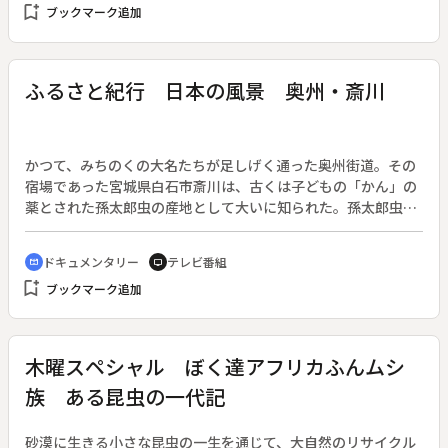
bookmark_add
ブックマーク追加
る。◆出稼ぎで男手の少ない村での、女たちの雪との格闘を中
心に描く。◆【史跡】越中五箇山・相倉集落〔富山県〕
ふるさと紀行 日本の風景 奥州・斎川
かつて、みちのくの大名たちが足しげく通った奥州街道。その
宿場であった宮城県白石市斎川は、古くは子どもの「かん」の
薬とされた孫太郎虫の産地として大いに知られた。孫太郎虫は
ヘビトンボの幼虫で、流れの石の下にいる。新薬の普及により
次第に忘れ去られたが、需要のある限り虫を採り続けるという
ドキュメンタリー
テレビ番組
cinematic_blur
tv
老人の姿を追う。◆遠き日の「斎川孫太郎虫」という懐かしい
bookmark_add
ブックマーク追加
響きとともに、夏のみちのくに山村の原風景を見る。◆斎川
〔宮城県〕
木曜スペシャル ぼく達アフリカふんムシ
族 ある昆虫の一代記
砂漠に生きる小さな昆虫の一生を通じて、大自然のリサイクル