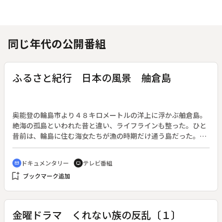
同じ年代の公開番組
ふるさと紀行 日本の風景 舳倉島
奥能登の輪島市より４８キロメートルの洋上に浮かぶ舳倉島。
絶海の孤島といわれた昔と違い、ライフラインも整った。ひと
昔前は、輪島に住む海女たちが漁の時期だけ通う島だった。石
ころ屋根の素朴な造りも残り少なくなり、幸豊かな漁業基地と
なった。島の魚は一括して輪島の港に運ばれる。朝の港は行商
ドキュメンタリー
テレビ番組
cinematic_blur
tv
や朝市の女たちで活気づく。古くからの朝市は観光客も加わっ
bookmark_add
ブックマーク追加
て、奥能登の１つの風物詩となっている。◆舳倉島（石川県）
金曜ドラマ くれない族の反乱〔１〕