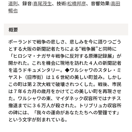
道則
、録音:
喜尾茂生
、技術:
松橋邦彦
、音響効果:
高田
暢也
概要
ポーランドで戦争の悲しさ、悲しみを今に語りつごう
とする大阪の新聞記者たちによる“戦争展”と同時に
「ヒロシマ・ナガサキ戦争に反対する原爆記録展」が
開かれた。これを機会に現地を訪れた４人の新聞記者
を追うドキュメンタリー。◆ワルシャワのスタレ・ミ
ヤスト（旧市街）は１６世紀の美しい町並み。しかし
この町は第２次大戦で破壊されつくした。戦後、市民
は７年６カ月の歳月をかけてこの美しい町を再現させ
た。ワルシャワの東、マイダネック収容所ではナチス
撤退までに３６万人が殺された。トリブリュカ収容所
の碑には、「我々の運命があなたたちへの警鐘です」
という文字が刻まれている。