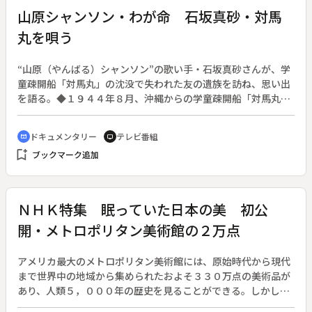
山原シャンソン・わが命 石坂真砂・対馬
丸を唄う
“山原（やんばる）シャンソン”の歌い手・石坂真砂さんが、学
童疎開船「対馬丸」の沈没で失われた友の遺族を訪ね、思い出
を語る。◆１９４４年８月、沖縄からの学童疎開船「対馬丸」
は、鹿児島県悪石島沖で米潜水艦の魚雷攻撃により沈没、８０
０余りの幼い命が失われた。そして４０年後、海に沈んだ友を
ドキュメンタリー
テレビ番組
cinematic_blur
tv
想う石坂真砂さんのＬＰが完成した。石坂さんは沖縄本島北部
bookmark_add
ブックマーク追加
の出身で、彼女の唄うシャンソンはその地名をとって山原シャ
ンソンと呼ばれ親しまれている。
ＮＨＫ特集 眠っていた日本の美 初公
開・メトロポリタン美術館の２万点
アメリカ最大のメトロポリタン美術館には、原始時代から現代
まで世界中の地域から集められたおよそ３３０万点の美術品が
あり、人類５，０００年の歴史を見ることができる。しかしな
ぜか日本美術への関心は薄かった。◆１９７５年、日本美術の