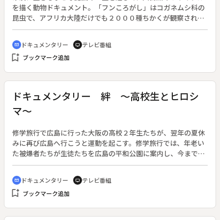
を描く動物ドキュメント。「フンころがし」はコガネムシ科の
昆虫で、アフリカ大陸だけでも２０００種ちかくが観察され
る。なかでも「スカラベ」とよばれる種類は、動物のフンを丸
めて後足でころがし、地中にうめてそのフンを食べ、そのフン
ドキュメンタリー
テレビ番組
cinematic_blur
tv
の中に卵を産む。卵は、そのフンを栄養分として育つ。
bookmark_add
ブックマーク追加
ドキュメンタリー 絆 ～高校生とヒロシ
マ～
修学旅行で広島に行った大阪の高校２年生たちが、翌年の夏休
みに再び広島へ行こうと運動を起こす。修学旅行では、年老い
た被爆者たちが生徒たちを広島の平和公園に案内し、今まで誰
にも話さなかった被爆体験を語った。すさみがちな高校生たち
と原爆で青春を失った被爆者との交流が芽生えた。生徒たちは
ドキュメンタリー
テレビ番組
cinematic_blur
tv
幾多の試練を乗り越えて感動的な再会を果たす。番組では、生
bookmark_add
ブックマーク追加
徒たちに与えたヒロシマの衝撃は何だったのか、旅行実現まで
の１年間を記録し、平和の大切さだけでなく人を見る目の原点
を問いかける。