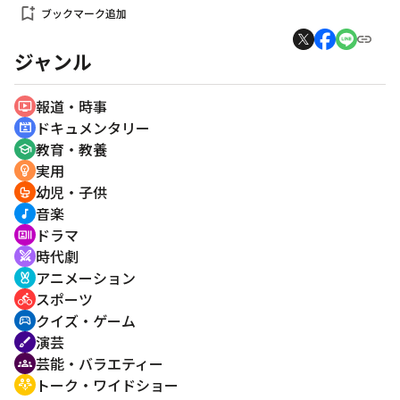
bookmark_add
ブックマーク追加
ジャンル
報道・時事
ondemand_video
ドキュメンタリー
cinematic_blur
教育・教養
school
実用
emoji_objects
幼児・子供
crib
音楽
music_note
ドラマ
recent_actors
時代劇
swords
アニメーション
cruelty_free
スポーツ
directions_bike
クイズ・ゲーム
sports_esports
演芸
brush
芸能・バラエティー
groups
トーク・ワイドショー
adaptive_audio_mic