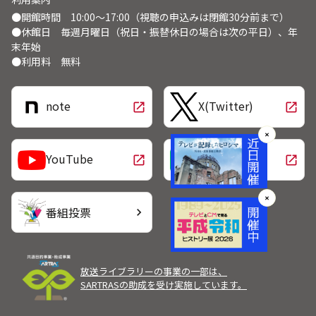
●開館時間 10:00～17:00（視聴の申込みは閉館30分前まで）
●休館日 毎週月曜日（祝日・振替休日の場合は次の平日）、年
末年始
●利用料 無料
note
X(Twitter)
open_in_new
open_in_new
✕
LINE
YouTube
open_in_new
open_in_new
✕
番組投票
chevron_right
放送ライブラリーの事業の一部は、
SARTRASの助成を受け実施しています。