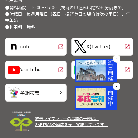
●開館時間 10:00～17:00（視聴の申込みは閉館30分前まで）
●休館日 毎週月曜日（祝日・振替休日の場合は次の平日）、年
末年始
●利用料 無料
note
X(Twitter)
open_in_new
open_in_new
✕
LINE
YouTube
open_in_new
open_in_new
✕
番組投票
chevron_right
放送ライブラリーの事業の一部は、
SARTRASの助成を受け実施しています。