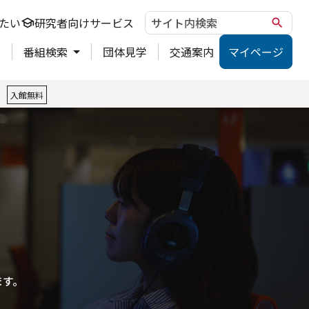
たい
研究者向けサービス
school
search
ト
番組検索
団体見学
交通案内
マイページ
。
入館無料
ます。