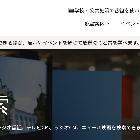
学校・公共施設で番組を使い
business
施設案内
イベン
できるほか、展示やイベントを通じて放送の今と昔を学べます
索
ジオ番組、テレビCM、ラジオCM、ニュース映画を検索でき