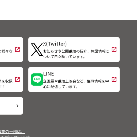
X(Twitter)
open_in_new
open_in_new
の様々な
お知らせや公開番組の紹介、施設情報に
！
ついて日々呟いています。
LINE
open_in_new
open_in_new
様を収録
企画展や番組上映会など、催事情報を中
す！
心に配信しています。
chevron_right
事業の一部は、