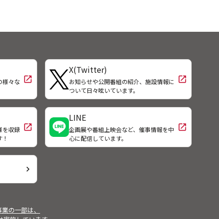
X(Twitter)
open_in_new
open_in_new
の様々な
お知らせや公開番組の紹介、施設情報に
！
ついて日々呟いています。
LINE
open_in_new
open_in_new
様を収録
企画展や番組上映会など、催事情報を中
す！
心に配信しています。
chevron_right
事業の一部は、