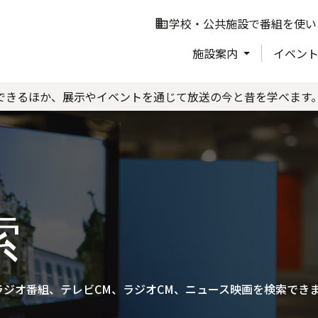
学校・公共施設で番組を使い
business
施設案内
イベン
できるほか、展示やイベントを通じて放送の今と昔を学べます
索
ジオ番組、テレビCM、ラジオCM、ニュース映画を検索でき