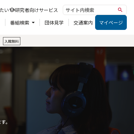
たい
研究者向けサービス
school
search
ト
番組検索
団体見学
交通案内
マイページ
。
入館無料
ます。