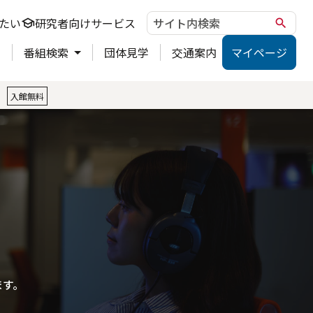
たい
研究者向けサービス
school
search
ト
番組検索
団体見学
交通案内
マイページ
。
入館無料
ます。