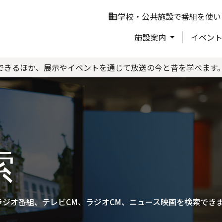
学校・公共施設で番組を使い
business
施設案内
イベン
できるほか、展示やイベントを通じて放送の今と昔を学べます
索
ジオ番組、テレビCM、ラジオCM、ニュース映画を検索でき