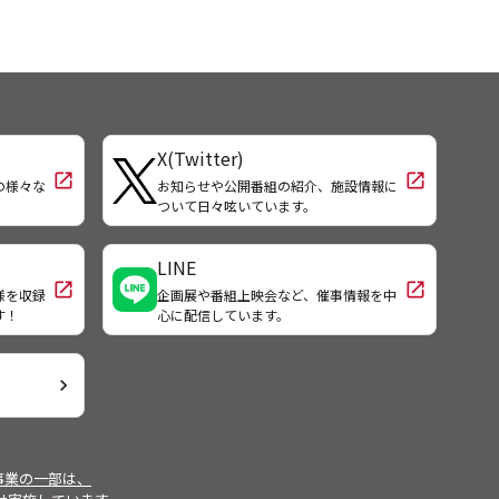
X(Twitter)
open_in_new
open_in_new
の様々な
お知らせや公開番組の紹介、施設情報に
！
ついて日々呟いています。
LINE
open_in_new
open_in_new
様を収録
企画展や番組上映会など、催事情報を中
す！
心に配信しています。
chevron_right
事業の一部は、