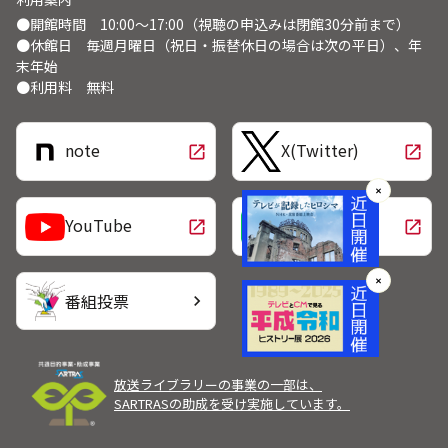
●開館時間 10:00～17:00（視聴の申込みは閉館30分前まで）
●休館日 毎週月曜日（祝日・振替休日の場合は次の平日）、年
末年始
●利用料 無料
note
X(Twitter)
open_in_new
open_in_new
✕
LINE
YouTube
open_in_new
open_in_new
✕
番組投票
chevron_right
放送ライブラリーの事業の一部は、
SARTRASの助成を受け実施しています。