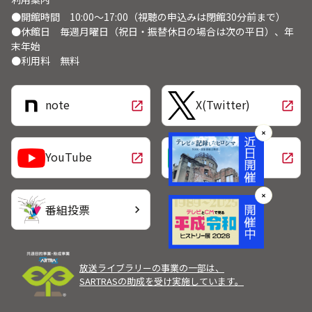
●開館時間 10:00～17:00（視聴の申込みは閉館30分前まで）
●休館日 毎週月曜日（祝日・振替休日の場合は次の平日）、年
末年始
●利用料 無料
note
X(Twitter)
open_in_new
open_in_new
✕
LINE
YouTube
open_in_new
open_in_new
✕
番組投票
chevron_right
放送ライブラリーの事業の一部は、
SARTRASの助成を受け実施しています。