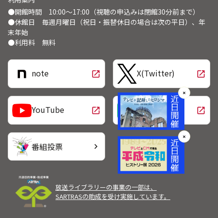
●開館時間 10:00～17:00（視聴の申込みは閉館30分前まで）
●休館日 毎週月曜日（祝日・振替休日の場合は次の平日）、年
末年始
●利用料 無料
note
X(Twitter)
open_in_new
open_in_new
✕
LINE
YouTube
open_in_new
open_in_new
✕
番組投票
chevron_right
放送ライブラリーの事業の一部は、
SARTRASの助成を受け実施しています。