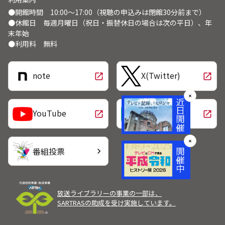
●開館時間 10:00～17:00（視聴の申込みは閉館30分前まで）
●休館日 毎週月曜日（祝日・振替休日の場合は次の平日）、年
末年始
●利用料 無料
note
X(Twitter)
open_in_new
open_in_new
✕
LINE
YouTube
open_in_new
open_in_new
✕
番組投票
chevron_right
放送ライブラリーの事業の一部は、
SARTRASの助成を受け実施しています。