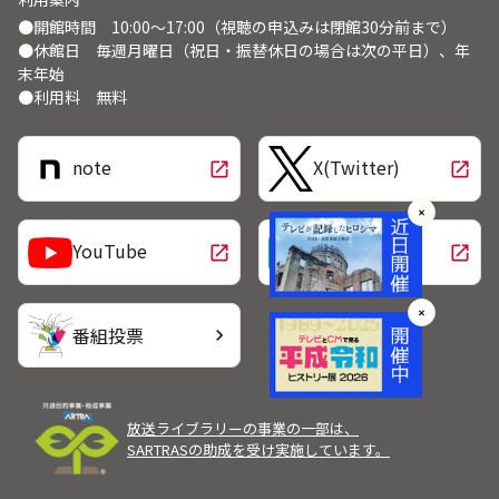
●開館時間 10:00～17:00（視聴の申込みは閉館30分前まで）
●休館日 毎週月曜日（祝日・振替休日の場合は次の平日）、年
末年始
●利用料 無料
note
X(Twitter)
open_in_new
open_in_new
✕
LINE
YouTube
open_in_new
open_in_new
✕
番組投票
chevron_right
放送ライブラリーの事業の一部は、
SARTRASの助成を受け実施しています。