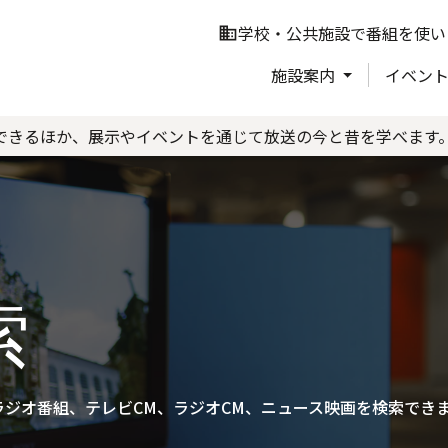
学校・公共施設で番組を使い
business
施設案内
イベン
できるほか、展示やイベントを通じて放送の今と昔を学べます
索
ジオ番組、テレビCM、ラジオCM、ニュース映画を検索でき