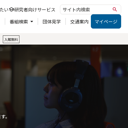
たい
研究者向けサービス
school
search
ト
番組検索
団体見学
交通案内
マイページ
。
入館無料
ます。