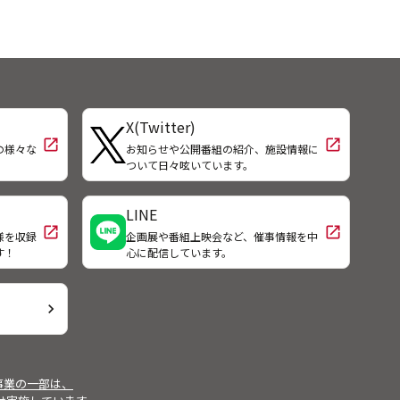
X(Twitter)
open_in_new
open_in_new
の様々な
お知らせや公開番組の紹介、施設情報に
！
ついて日々呟いています。
LINE
open_in_new
open_in_new
様を収録
企画展や番組上映会など、催事情報を中
す！
心に配信しています。
chevron_right
事業の一部は、