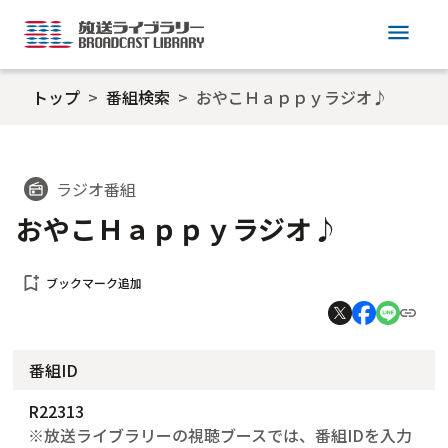
menu
トップ
番組検索
おやこＨａｐｐｙラジオ♪
ラジオ番組
radio
おやこＨａｐｐｙラジオ♪
bookmark_add
ブックマーク追加
番組ID
R22313
※放送ライブラリーの視聴ブースでは、番組IDを入力