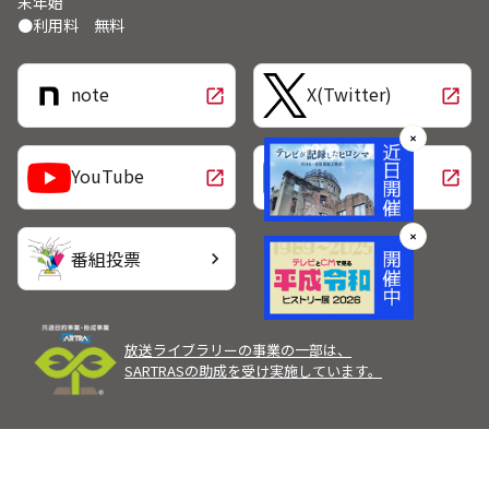
末年始
●利用料 無料
note
X(Twitter)
open_in_new
open_in_new
✕
LINE
YouTube
open_in_new
open_in_new
✕
番組投票
chevron_right
放送ライブラリーの事業の一部は、
SARTRASの助成を受け実施しています。
Copyright Broadcast Programming Center of Japan.