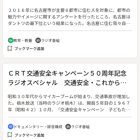
２０１６年に名古屋市が主要８都市に住む人を対象に、都市の
魅力やイメージに関するアンケートを行ったところ、名古屋は
ダントツの最下位という結果になった。名古屋に住む我々自身
が名古屋の魅力を知ろうと、名古屋の象徴的な場所「名古屋
城」に焦点を当て、その歴史や魅力に迫る。案内するのは、架
教育・教養
ラジオ番組
school
radio
空の金の鯱ホコキャラクター「シャチ丸」と「シャチ子」。築
bookmark_add
ブックマーク追加
城の大工事、清州から町ごと引っ越した「清州越し」、当時の
名残が残る「四間道」、さらに明治から昭和にかけての歴史を
たどる。名古屋城観光ガイドボランティアや、河村名古屋市長
にもインタビュー。また、「名古屋城」にまつわるエピソード
ＣＲＴ交通安全キャンペーン５０周年記念
をラジオドラマで再現する。◆ＺＩＰ－ＦＭ ＳＡＴＵＲＤＡ
ラジオスペシャル 交通安全・これからの
Ｙ ＮＩＧＨＴ ＳＰＥＣＩＡＬ
子どもたちへ
昭和３０年代からマイカーブームが始まり、交通事故が増加し
た。栃木放送（当時のラジオ栃木）は、開局５年目の１９６７
年（昭和４２）１０月、「交通安全キャンペーン 子どもたち
は訴える」をスタートさせた。以来毎年、子どもたちが交通安
全作文を書き、朗読を放送するキャンペーンを続け、５０周年
ドキュメンタリー・録音構成
ラジオ番組
cinematic_blur
radio
を迎えた。スタート当時に作文を朗読した小中学生は、６０歳
bookmark_add
ブックマーク追加
前後になっている。彼らは今、交通安全についてどんな思いを