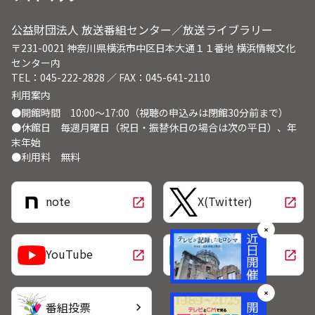
公益財団法人 放送番組センター／放送ライブラリー
〒231-0021 神奈川県横浜市中区日本大通１１番地 横浜情報文化
センター内
TEL：045-222-2828 ／ FAX：045-641-2110
利用案内
●開館時間 10:00～17:00（視聴の申込みは閉館30分前まで）
●休館日 毎週月曜日（祝日・振替休日の場合は次の平日）、年
末年始
●利用料 無料
note
X(Twitter)
open_in_new
open_in_new
✕
LINE
YouTube
open_in_new
open_in_new
✕
番組投票
chevron_right