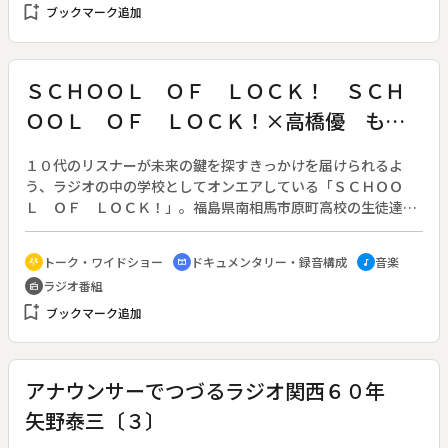
bookmark_add
壊し、田にはひびが入り、道路は寸断された。住民は元に戻す
ブックマーク追加
復旧でなく、未来を見すえてより良く復興して欲しいと語る。
戸隠在住のフランス人夫妻は、郷里フランスで支援演奏会を開
き、仮設住宅全戸にストーブを贈った。ボランティアの受け入
ＳＣＨＯＯＬ ＯＦ ＬＯＣＫ！ ＳＣＨ
れをしてきた地元ＮＰＯのスタッフは、村外からの移住者。栄
ＯＯＬ ＯＦ ＬＯＣＫ！×高橋優 もう
村の魅力、今後の復興の道筋について聞く。最後は水芭蕉を見
ながらのトレッキングなど、春からの観光資源を紹介。村を訪
ひとつの卒業式 福島県南相馬
れ、自分の目で見てもらうことも、復興の大きな支えになると
１０代のリスナーが未来の鍵を探すきっかけを届けられるよ
呼びかける。番組を締め括るのは、水路を流れる雪解け水の
う、ラジオの中の学校としてオンエアしている「ＳＣＨＯＯ
音。栄村は人と自然を生かして、復興へと歩み始めている。
Ｌ ＯＦ ＬＯＣＫ！」。福島県南相馬市原町高校の生徒達
（６０分の編集版を公開）
は、東日本大震災に伴う福島第一原発事故後、本校に登校する
ことが許可されなくなり、県内外への転校や振替登校によって
トーク・ワイドショー
ドキュメンタリー・録音構成
音楽
adaptive_audio_mic
cinematic_blur
music_note
全国各地にばらばらになってしまった。本来ならば一緒に卒業
ラジオ番組
radio
式を迎えるはずだった生徒達を原町に集めて行った、「もうひ
bookmark_add
とつの卒業式」。この企画は、原町高校の生徒から番組に寄せ
ブックマーク追加
られたメッセージをきっかけに、パーソナリティと生徒、双方
の協力のもと実現した。２０１２年３月３日、福島県南相馬市
原町にて離ればなれになってしまった３年生の生徒達が一緒に
アナウンサーでつづるラジオ関西６０年
新たな門出を祝う“卒業式”「ＳＣＨＯＯＬ ＯＦ ＬＯＣＫ！
矢野泰三〔３〕
×高橋優『もうひとつの卒業式～福島県南相馬～』」が開催さ
れた。当日は歌手の高橋優が登場し、「卒業」を含めた楽曲を