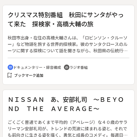
のイメージを払拭し、観光客も増加した。通天閣観光の副社長
は、新世界から全世界を盛り上げたい、と夢を語る。後半のゲ
クリスマス特別番組 秋田にサンタがやっ
ストは、ソウルシンガーの大西ユカリさん。通天閣の近所に移
て来た 探検家・高橋大輔の旅
り住んで１０年、町が小奇麗になってお客さんが増えたが、昔
の風情が残っているのも魅力と語る。また、通天閣劇場で毎月
行っているライブについて聞く。リスナーからも、通天閣の思
秋田市出身・在住の高橋大輔さんは、「ロビンソン・クルーソ
い出を募集する。（７８分の編集版を公開）
ー」など物語を旅する世界的探検家。彼のサンタクロースのル
ーツに関する探検について話を聞きながら、秋田県の伝統行事
である「なまはげ」とサンタクロースの意外な関係について紐
解いていく。◆サンタクロースは本当にいるの？という少女の
ドキュメンタリー・録音構成
ラジオ番組
cinematic_blur
radio
手紙。高橋さんも、サンタのいる場所に行くことを夢見る少年
bookmark_add
ブックマーク追加
だった。そして２００５年、ロンドンで出会った「ザ・サンタ
マップ」をきっかけに、サンタの正体を追う探検を始めた。そ
の地図には、サンタがラクダに乗ってやってくる国、角の生え
たサンタなど、謎に満ちた世界の様々なサンタが描かれていた
ＮＩＳＳＡＮ あ、安部礼司 ～ＢＥＹＯ
のだ。イギリス、フィンランド、秋田県の男鹿半島、オースト
ＮＤ ＴＨＥ ＡＶＥＲＡＧＥ～
リアと、高橋さんの旅を疑似体験していく。
ごくごく普通であくまで平均的（アベレージ）な４０歳のサラ
リーマン安部礼司が、トレンドの荒波に揉まれる姿と、それで
も前向きに生きる姿を描く、勇気と成長のコメディ。毎週日曜