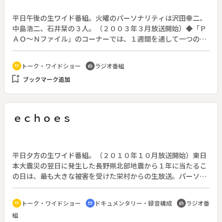
作：今井雅子、出演：石村みか、磯部勉、西山水木、ほか
平日午後の生ワイド番組。火曜のパーソナリティは沢田幸二、
中島浩二、石井栞の３人。（２００３年３月放送開始）◆「Ｐ
ＡＯ～Ｎファイル」のコーナーでは、１週間を通して一つのテ
ーマでメッセージを募っている。この週は「我が家の年代物選
手権」と題してリスナーの家庭に眠る年代物について募集した
トーク・ワイドショー
ラジオ番組
adaptive_audio_mic
radio
ところ、穴のない五円玉、聖徳太子や岩倉具視の肖像が印刷さ
bookmark_add
ブックマーク追加
れた旧札、柱時計、家具調テレビなど、懐かしい品々に関する
投稿が寄せられた。中には夏目漱石直筆の手紙という歴史的価
値の高い自慢の年代物もあり、スタジオは大いに盛り上がる。
そんな中、パーソナリティの石井栞から「実家には西郷隆盛直
ｅｃｈｏｅｓ
筆の掛け軸がある」という発言が飛び出す。本人もうろ覚えの
その掛け軸のルーツを追うことになり、リスナーも巻き込んで
筋書きのない謎解きが始まる。ほかに「カンパニー漫遊記」
「音楽捕物帖」などのコーナーで構成する。（１０１分の編集
平日夕方の生ワイド番組。（２０１０年１０月放送開始）東日
版を公開）
本大震災の翌日に発生した長野県北部地震から１年に当たるこ
の日は、最も大きな被害を受けた栄村からの生放送。パーソナ
リティの小林新と渡辺麻衣子が、村の現状、様々な支援、今後
の復興の鍵となる村の魅力について、仮設住宅集会所の「こた
トーク・ワイドショー
ドキュメンタリー・録音構成
ラジオ番
adaptive_audio_mic
cinematic_blur
radio
つブース」から和やかに伝える。◆東日本大震災の陰に隠れ
組
「忘れられた被災地」とも呼ばれるが、栄村でも多数の家が倒