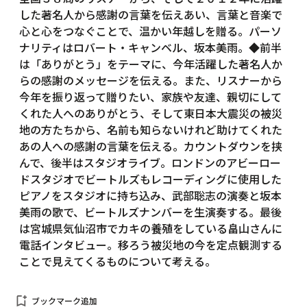
した著名人から感謝の言葉を伝えあい、言葉と音楽で
心と心をつなぐことで、温かい年越しを贈る。パーソ
ナリティはロバート・キャンベル、坂本美雨。◆前半
は「ありがとう」をテーマに、今年活躍した著名人か
らの感謝のメッセージを伝える。また、リスナーから
今年を振り返って贈りたい、家族や友達、親切にして
くれた人へのありがとう、そして東日本大震災の被災
地の方たちから、名前も知らないけれど助けてくれた
あの人への感謝の言葉を伝える。カウントダウンを挟
んで、後半はスタジオライブ。ロンドンのアビーロー
ドスタジオでビートルズもレコーディングに使用した
ピアノをスタジオに持ち込み、武部聡志の演奏と坂本
美雨の歌で、ビートルズナンバーを生演奏する。最後
は宮城県気仙沼市でカキの養殖をしている畠山さんに
電話インタビュー。移ろう被災地の今を定点観測する
ことで見えてくるものについて考える。
bookmark_add
ブックマーク追加