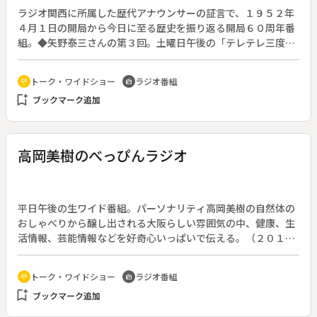
披露。未来を担う卒業生へのエールを、ライブの模様と共に送
ラジオ関西に所属した歴代アナウンサーの証言で、１９５２年
る。
４月１日の開局から今日に至る歴史を振り返る開局６０周年番
組。◆矢野泰三さんの第３回。土曜日午後の「テレテレ三度
笠」、お昼の番組「ミュージックワゴン」の思い出を語る。矢
野さんは「ミュージックワゴン」の当時の選曲ノートを持参し
トーク・ワイドショー
ラジオ番組
adaptive_audio_mic
radio
て、自作のポエムを名調子で再現するが、本当は洗練された洋
bookmark_add
ブックマーク追加
楽番組をやりたかったのだと言う。思い出の曲はサウンドトラ
ックで「太陽がいっぱい」。
高岡美樹のべっぴんラジオ
平日午後の生ワイド番組。パーソナリティ高岡美樹の自然体の
おしゃべりから醸し出される大阪らしい雰囲気の中、健康、生
活情報、芸能情報などを好奇心いっぱいで伝える。（２０１０
年４月放送開始）◆この日は東京スカイツリー開業日だが、あ
えて今年開業１００周年の通天閣と新世界にスポットを当て、
トーク・ワイドショー
ラジオ番組
adaptive_audio_mic
radio
その魅力を伝える。前半は事前取材で、通天閣の展望台よりさ
bookmark_add
ブックマーク追加
らに上の天気予報ネオンからレポートし、地上８０ｍのスカイ
ウォークにも挑戦する。通天閣と新世界は地道な努力で怖い町