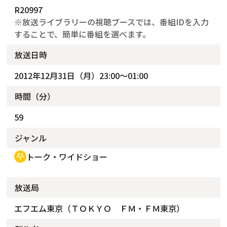
R20997
※放送ライブラリーの視聴ブースでは、番組IDを入力
することで、簡単に番組を選べます。
放送日時
2012年12月31日（月）23:00～01:00
時間（分）
59
ジャンル
トーク・ワイドショー
adaptive_audio_mic
放送局
エフエム東京（ＴＯＫＹＯ ＦＭ・ＦＭ東京）