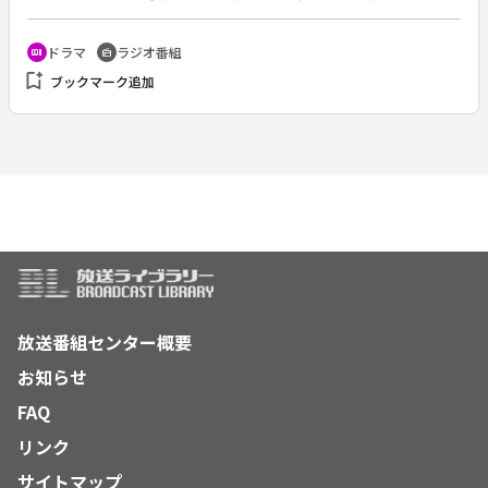
の夕方、３０～４０代リスナーへの「鼻歌みたいな応援歌」と
して、１９８０～９０年代のＪ－ＰＯＰとともに送る。（２０
ドラマ
ラジオ番組
recent_actors
radio
０６年４月放送開始）◆今回は放送２０年を迎える山下達郎の
bookmark_add
ブックマーク追加
「サンデーソングブック」（ＴＯＫＹＯ ＦＭ、日曜午後２時
放送）とのコラボレーション。日曜日の昼下がり、安部礼司は
耳を疑った。ラジオから聞こえてくる「サンデーソングブッ
ク」で山下達郎が読んでいるのは、彼の親友、刈谷勇のハガキ
ではないか。しかし、字が汚すぎてボツになってしまった。一
方、安部礼司は妻の優とメールのやり取りをめぐって喧嘩に発
展。安部は妻への心境を綴ったハガキを「サンデーソングブッ
ク」に投稿する。ハガキやメールをめぐるコミュニケーション
をテーマに送る５５分。
放送番組センター概要
お知らせ
FAQ
リンク
サイトマップ