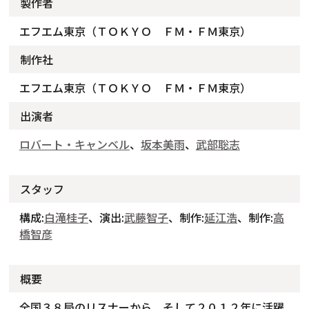
製作者
エフエム東京（ＴＯＫＹＯ ＦＭ・ＦＭ東京）
制作社
エフエム東京（ＴＯＫＹＯ ＦＭ・ＦＭ東京）
出演者
ロバート・キャンベル
、
坂本美雨
、
武部聡志
スタッフ
構成:
白滝桂子
、演出:
武藤智子
、制作:
延江浩
、制作:
高
橋智彦
概要
全国３８局のリスナーから、そして２０１２年に活躍