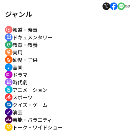
ジャンル
報道・時事
ondemand_video
ドキュメンタリー
cinematic_blur
教育・教養
school
実用
emoji_objects
幼児・子供
crib
音楽
music_note
ドラマ
recent_actors
時代劇
swords
アニメーション
cruelty_free
スポーツ
directions_bike
クイズ・ゲーム
sports_esports
演芸
brush
芸能・バラエティー
groups
トーク・ワイドショー
adaptive_audio_mic