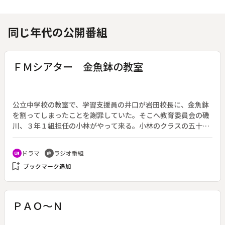
同じ年代の公開番組
ＦＭシアター 金魚鉢の教室
公立中学校の教室で、学習支援員の井口が岩田校長に、金魚鉢
を割ってしまったことを謝罪していた。そこへ教育委員会の磯
川、３年１組担任の小林がやって来る。小林のクラスの五十嵐
聡太の保護者から、聡太の怪我について教育委員会にクレーム
が来たのだ。聡太は井口が担当している特別教室「オアシス」
ドラマ
ラジオ番組
recent_actors
radio
に通っていた。母親は慰謝料を要求しているという。報告書を
bookmark_add
ブックマーク追加
まとめる磯川が井口に聞き取りをしながら“現場検証”し、４人
は対処を話し合う。しかし、学習指導員の立場のあいまいな
上、金魚鉢をめぐって議論は迷走していく。やがて彼らは、あ
る不都合な事実に直面する。◆閉ざされた教室を舞台に、時給
ＰＡＯ～Ｎ
千円と引き換えに重い責任を背負いこむことになった学習支援
員の姿を通して、閉塞した小社会の中でもがく人々を描く。