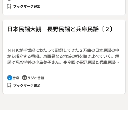
bookmark_add
ブックマーク追加
日本民謡大観 長野民謡と兵庫民謡〔２〕
ＮＨＫが半世紀にわたって記録してきた２万曲の日本民謡の中
から紹介する番組。東西異なる地域の唄を聴き比べていく。解
説は音楽学者の小島美子さん。◆今回は長野民謡と兵庫民謡の
２回目。両県に伝わる山と海の仕事唄を聴く。曲目は長野の
「熊曳唄」「野良唄（エーヨー節）」、兵庫の「艪漕唄」「手
音楽
ラジオ番組
music_note
radio
繰網唄」。
bookmark_add
ブックマーク追加