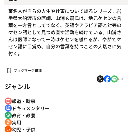
著名人が自らの人生や仕事について語るシリーズ。岩
手県大船渡市の医師、山浦玄嗣氏は、地元ケセンの言
葉を一方言としてでなく、英語やアラビア語と対等の
ケセン語として見つめ直す活動を続けている。山浦さ
んは医師になって一時はケセンを離れるが、やがてケ
セン語に目覚め、自分の言葉を持つことの大切さに気
付く。
bookmark_add
ブックマーク追加
ジャンル
報道・時事
ondemand_video
ドキュメンタリー
cinematic_blur
教育・教養
school
実用
emoji_objects
幼児・子供
crib