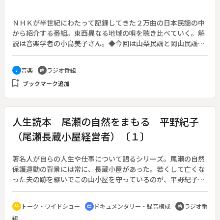
ＮＨＫが半世紀にわたって記録してきた２万曲の日本民謡の中
から紹介する番組。東西異なる地域の唄を聴き比べていく。解
説は音楽学者の小島美子さん。◆今回は山梨民謡と岡山民謡の
２回目。両県の紙漉唄を聴き比べる。曲目は山梨の「楮打（か
どうち）唄」「紙漉唄」、岡山の「紙漉唄」「茣蓙織り唄」。
音楽
ラジオ番組
music_note
radio
bookmark_add
ブックマーク追加
人生読本 尾瀬の自然をまもる 平野紀子
（尾瀬長蔵小屋経営者）〔１〕
著名人が自らの人生や仕事について語るシリーズ。尾瀬の自然
保護運動の背景には常に、長蔵小屋があった。若くして亡くな
った夫の跡を継いでこの山小屋を守っているのが、平野紀子氏
である。１回目は、結婚して初めて尾瀬で暮らし始めた頃の思
い出を語る。
トーク・ワイドショー
ドキュメンタリー・録音構成
ラジオ番
adaptive_audio_mic
cinematic_blur
radio
組