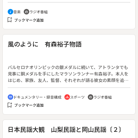
トナム戦争に対する反戦運動や成田空港建設反対闘争にも連動
１回目。両都県の餅つき唄を聴き比べる。曲目は鳥取の「餅つ
するものだと勝部さんは言う。◆明るい話題としては、川端康
き唄」「地形唄」、東京の「餅搗唄（練節）」「餅搗唄（搗
音楽
ラジオ番組
music_note
radio
成がノーベル文学賞を受賞した。文学賞としては日本では初め
節）」。
bookmark_add
て、アジアでも２人目という快挙であった。
ブックマーク追加
風のように 有森裕子物語
バルセロナオリンピックの銀メダルに続いて、アトランタでも
見事に銅メダルを手にしたマラソンランナー有森裕子。本人を
はじめ、家族、友人、監督、それぞれが語る彼女の素顔を追
う。
ドキュメンタリー・録音構成
スポーツ
ラジオ番組
cinematic_blur
directions_bike
radio
bookmark_add
ブックマーク追加
日本民謡大観 山梨民謡と岡山民謡〔２〕