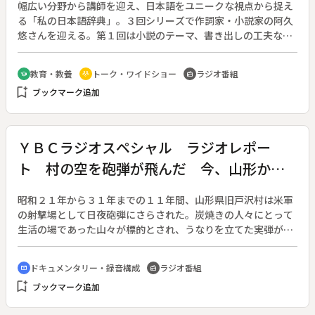
幅広い分野から講師を迎え、日本語をユニークな視点から捉え
る「私の日本語辞典」。３回シリーズで作詞家・小説家の阿久
悠さんを迎える。第１回は小説のテーマ、書き出しの工夫など
について。聞き手は秋山和平。
教育・教養
トーク・ワイドショー
ラジオ番組
school
adaptive_audio_mic
radio
bookmark_add
ブックマーク追加
ＹＢＣラジオスペシャル ラジオレポー
ト 村の空を砲弾が飛んだ 今、山形から
の証言
昭和２１年から３１年までの１１年間、山形県旧戸沢村は米軍
の射撃場として日夜砲弾にさらされた。炭焼きの人々にとって
生活の場であった山々が標的とされ、うなりを立てた実弾が集
落すれすれに飛び、死傷者を出すまでに至った。砲撃が終わっ
た後も住民への保証は無いに等しく、丸裸になった山々だけが
ドキュメンタリー・録音構成
ラジオ番組
cinematic_blur
radio
残った。当時、旧戸沢村に住んでいた人たちの証言を中心に、
bookmark_add
ブックマーク追加
沖縄と日米安保の問題も視野にいれながら、戦後５０年を検証
する。