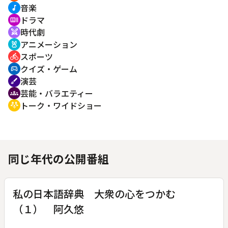
音楽
music_note
ドラマ
recent_actors
時代劇
swords
アニメーション
cruelty_free
スポーツ
directions_bike
クイズ・ゲーム
sports_esports
演芸
brush
芸能・バラエティー
groups
トーク・ワイドショー
adaptive_audio_mic
同じ年代の公開番組
私の日本語辞典 大衆の心をつかむ
（１） 阿久悠