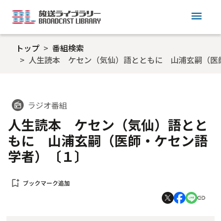
menu
トップ
番組検索
人生読本 ケセン（気仙）語とともに 山浦玄嗣（医
ラジオ番組
radio
人生読本 ケセン（気仙）語とと
もに 山浦玄嗣（医師・ケセン語
学者）〔１〕
bookmark_add
ブックマーク追加