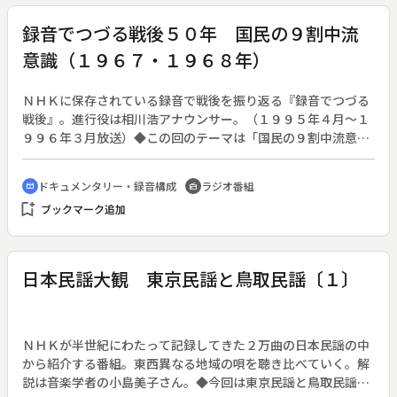
録音でつづる戦後５０年 国民の９割中流
意識（１９６７・１９６８年）
ＮＨＫに保存されている録音で戦後を振り返る『録音でつづる
戦後』。進行役は相川浩アナウンサー。（１９９５年４月～１
９９６年３月放送）◆この回のテーマは「国民の９割中流意
識」。元ＮＨＫ記者の勝部領樹さんと１９６７年、１９６８年
を振り返る。◆昭和４２年２月の内閣官房室広報部のデータに
ドキュメンタリー・録音構成
ラジオ番組
cinematic_blur
radio
よると、国民の約９割の人は自分の生活は中流だという意識が
bookmark_add
ブックマーク追加
あった。たしかに当時の日本は経済成長の最中であり、昭和４
０年から４５年を平均すると世界も驚く１２．４％もの成長率
であった。アメリカに次いで世界第２位の経済大国になった日
本だが、国民にもその実感があったのではないかという。夫婦
日本民謡大観 東京民謡と鳥取民謡〔１〕
共働きで婦人たちが働いて収入を得ることにより、中流の意識
に繋がったものと思うと勝部さんは話す。◆しかしその裏側に
は、四大公害裁判が示すように、経済成長に伴うひずみが生じ
たことを忘れることはできない。◆学園紛争は激しさを増し、
ＮＨＫが半世紀にわたって記録してきた２万曲の日本民謡の中
東大では大河内学長が辞任し入試も中止せざるを得ない状況と
から紹介する番組。東西異なる地域の唄を聴き比べていく。解
なった。これは既成の権威に対して学生が反発したもので、ベ
説は音楽学者の小島美子さん。◆今回は東京民謡と鳥取民謡の