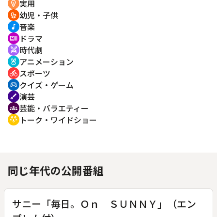
実用
emoji_objects
幼児・子供
crib
音楽
music_note
ドラマ
recent_actors
時代劇
swords
アニメーション
cruelty_free
スポーツ
directions_bike
クイズ・ゲーム
sports_esports
演芸
brush
芸能・バラエティー
groups
トーク・ワイドショー
adaptive_audio_mic
同じ年代の公開番組
サニー「毎日。Ｏｎ ＳＵＮＮＹ」（エン