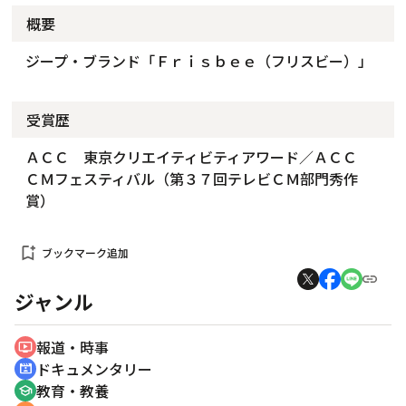
概要
ジープ・ブランド「Ｆｒｉｓｂｅｅ（フリスビー）」
受賞歴
ＡＣＣ 東京クリエイティビティアワード／ＡＣＣ
ＣＭフェスティバル（第３７回テレビＣＭ部門秀作
賞）
bookmark_add
ブックマーク追加
ジャンル
報道・時事
ondemand_video
ドキュメンタリー
cinematic_blur
教育・教養
school