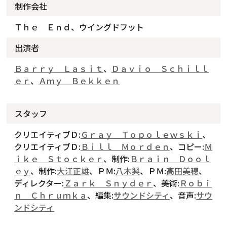
制作会社
Ｔｈｅ Ｅｎｄ、ウイングドフット
出演者
Ｂａｒｒｙ Ｌａｓｉｔ
、
Ｄａｖｉｏ Ｓｃｈｉｌｌ
ｅｒ
、
Ａｍｙ Ｂｅｋｋｅｎ
スタッフ
クリエイティブＤ:
Ｇｒａｙ Ｔｏｐｏｌｅｗｓｋｉ
、
クリエイティブＤ:
Ｂｉｌｌ Ｍｏｒｄｅｎ
、コピー:
Ｍ
ｉｋｅ Ｓｔｏｃｋｅｒ
、制作:
Ｂｒａｉｎ Ｄｏｏｌ
ｅｙ
、制作:
大江正雄
、ＰＭ:
八木興
、ＰＭ:
高田美穂
、
ディレクター:
Ｚａｒｋ Ｓｎｙｄｅｒ
、美術:
Ｒｏｂｉ
ｎ Ｃｈｒｕｍｋａ
、編集:
サウンドシティ
、音声:
サウ
ンドシティ