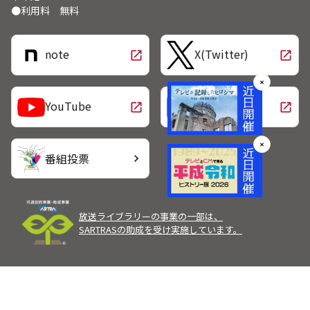
●利用料 無料
note
X(Twitter)
open_in_new
open_in_new
✕
LINE
YouTube
open_in_new
open_in_new
✕
番組投票
chevron_right
放送ライブラリーの事業の一部は、
SARTRASの助成を受け実施しています。
Copyright Broadcast Programming Center of Japan.