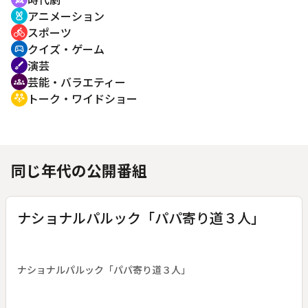
アニメーション
cruelty_free
スポーツ
directions_bike
クイズ・ゲーム
sports_esports
演芸
brush
芸能・バラエティー
groups
トーク・ワイドショー
adaptive_audio_mic
同じ年代の公開番組
ナショナルパルック「パパ寄り道３人」
ナショナルパルック「パパ寄り道３人」