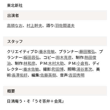
東北新社
出演者
高頭なお
、
村上幹夫
、語り:
羽佐間道夫
スタッフ
クリエイティブＤ:
垂水佐敏
、プランナー:
藤田雅弘
、プ
ランナー:
飯田昌弘
、コピー:
鈴木克彦
、制作:
熱田俊
治
、制作:
林和彦
、ＰＭ:
木村大助
、ＰＭ:
小倉有
、ディ
レクター:
垂水佐敏
、撮影:
町田博
、照明:
湯谷恵次
、美
術:
長澤佑好
、編集:
佐藤英樹
、音声:
吉田秀明
概要
日清庵う・そ「うそ答弁＋会見」