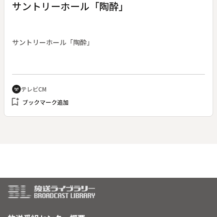
サントリーホール「陶酔」
サントリーホール「陶酔」
テレビCM
cell_tower
bookmark_add
ブックマーク追加