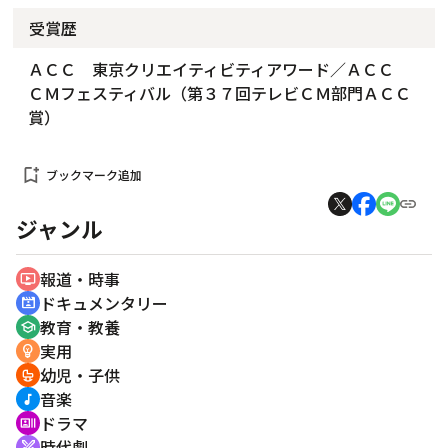
受賞歴
ＡＣＣ 東京クリエイティビティアワード／ＡＣＣ
ＣＭフェスティバル（第３７回テレビＣＭ部門ＡＣＣ
賞）
bookmark_add
ブックマーク追加
ジャンル
報道・時事
ondemand_video
ドキュメンタリー
cinematic_blur
教育・教養
school
実用
emoji_objects
幼児・子供
crib
音楽
music_note
ドラマ
recent_actors
時代劇
swords