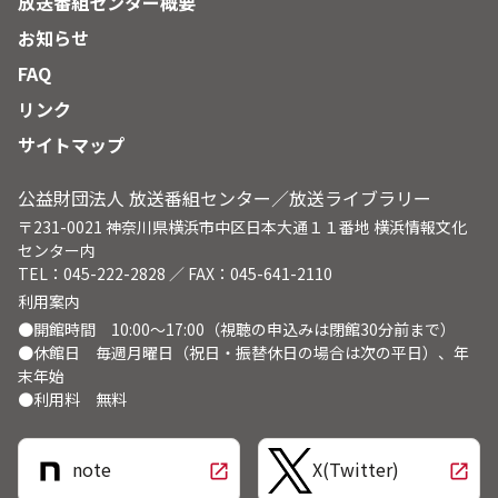
放送番組センター概要
お知らせ
FAQ
リンク
サイトマップ
公益財団法人 放送番組センター／放送ライブラリー
〒231-0021 神奈川県横浜市中区日本大通１１番地 横浜情報文化
センター内
TEL：045-222-2828 ／ FAX：045-641-2110
利用案内
●開館時間 10:00～17:00（視聴の申込みは閉館30分前まで）
●休館日 毎週月曜日（祝日・振替休日の場合は次の平日）、年
末年始
●利用料 無料
note
X(Twitter)
open_in_new
open_in_new