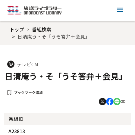
menu
トップ
番組検索
日清庵う・そ「うそ答弁＋会見」
テレビCM
cell_tower
日清庵う・そ「うそ答弁＋会見」
bookmark_add
ブックマーク追加
番組ID
A23813