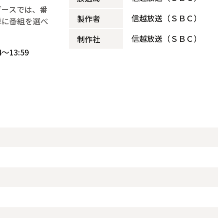
ブースでは、番
信越放送（ＳＢＣ）
製作者
単に番組を選べ
信越放送（ＳＢＣ）
制作社
～13:59