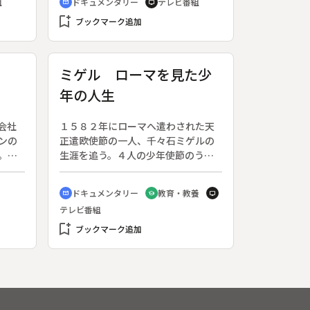
組
ドキュメンタリー
テレビ番組
cinematic_blur
tv
てテ
小学生の受験競争、勉強合宿
bookmark_add
物の
ブックマーク追加
材カ
れ
聞記
ミゲル ローマを見た少
量に
年の人生
駆り
会社
１５８２年にローマへ遣わされた天
ンの
正遣欧使節の一人、千々石ミゲルの
。立
生涯を追う。４人の少年使節のう
恋の
ち、他の３人は信仰を貫いたが、ミ
葛藤
ゲルは棄教して「裏切り者」となっ
ドキュメンタリー
教育・教養
cinematic_blur
school
tv
５日
た。謎の多い彼の足跡を辿り、時代
テレビ番組
日プ
に翻弄された人生を描く。◆惜しま
った
bookmark_add
れつつ病没したマンショ、キリシタ
ブックマーク追加
万よ
ン禁令後に殉教したジュリアン、追
話
放されてマカオで死去したマルチ
きに
ノ。しかしミゲルは３２歳でイエズ
関係
ス会を脱会、３７歳で棄教、大村藩
。あ
主に「キリシタンは邪法である」と