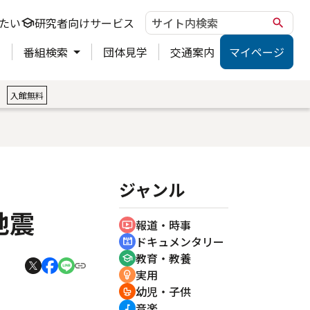
たい
研究者向けサービス
school
search
ト
番組検索
団体見学
交通案内
マイページ
。
入館無料
ジャンル
地震
報道・時事
ondemand_video
ドキュメンタリー
cinematic_blur
教育・教養
school
実用
emoji_objects
幼児・子供
crib
音楽
music_note