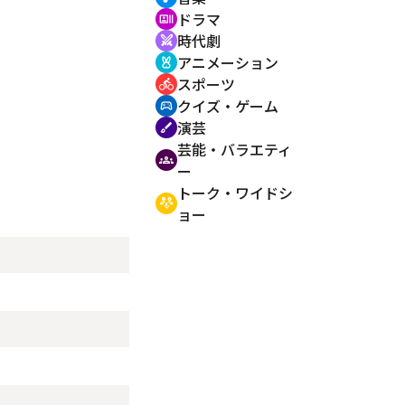
ドラマ
recent_actors
時代劇
swords
アニメーション
cruelty_free
スポーツ
directions_bike
クイズ・ゲーム
sports_esports
演芸
brush
芸能・バラエティ
groups
ー
トーク・ワイドシ
adaptive_audio_mic
ョー