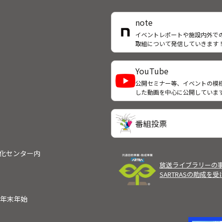
る日、雪枝は電車で痴漢と見な
男を駅員に引き渡し、そのまま
note
しようとしたが、警察で事情を
ないと訴えられないと言われや
イベントレポートや施設内外で
取組について発信していきます
く警察へ向かった。そこへ、母
れたと香里から知らせが入る。
YouTube
公開セミナー等、イベントの模
した動画を中心に公開していま
番組投票
文化センター内
放送ライブラリーの
SARTRASの助成を
）
年末年始