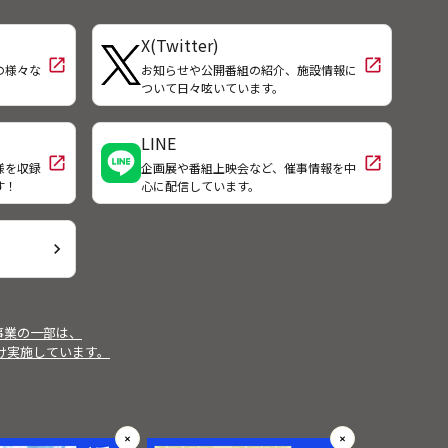
した
進言し、過酷な弾圧のきっかけをつ
出勤
くった。その後の人生は不遇なもの
X(Twitter)
話さ
だった。
open_in_new
open_in_new
むな
の様々な
お知らせや公開番組の紹介、施設情報に
！
ついて日々呟いています。
が倒
LINE
open_in_new
open_in_new
様を収録
企画展や番組上映会など、催事情報を中
す！
心に配信しています。
chevron_right
事業の一部は、
受け実施しています。
✕
✕