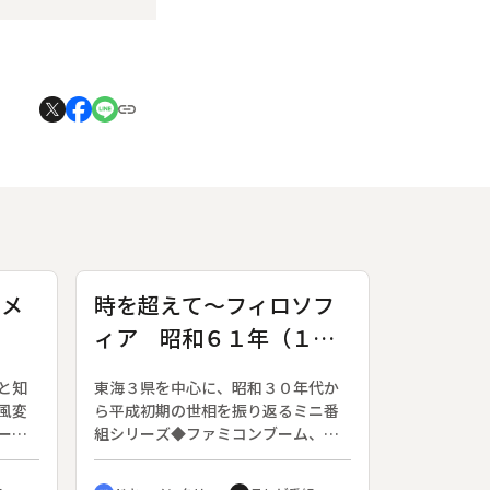
ュメ
時を超えて～フィロソフ
ィア 昭和６１年（１９
８６）熱中する子供たち
と知
東海３県を中心に、昭和３０年代か
風変
ら平成初期の世相を振り返るミニ番
ース
組シリーズ◆ファミコンブーム、ゲ
当て
ーム大会の様子／ビックリマンチョ
るこ
コ／そろばんブーム（検定試験）／