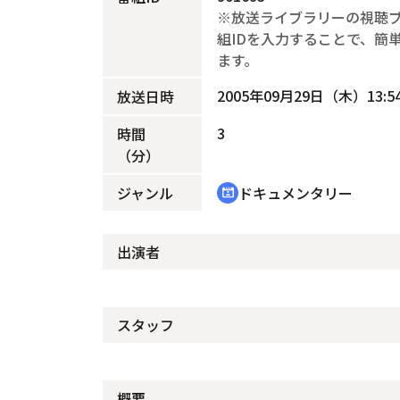
※放送ライブラリーの視聴
組IDを入力することで、簡
ます。
2005年09月29日（木）13:54
放送日時
3
時間
（分）
ジャンル
ドキュメンタリー
cinematic_blur
出演者
スタッフ
概要