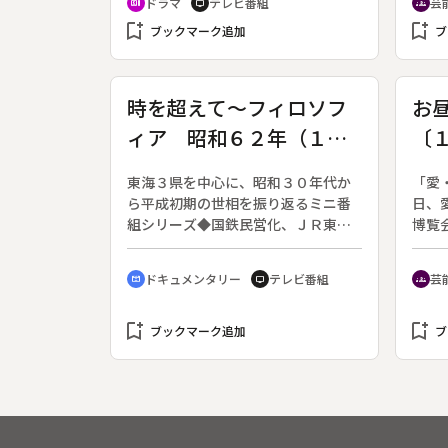
ドラマ
テレビ番組
芸
recent_actors
tv
groups
内」の杉浦記者が役割そのままで登
ちの
bookmark_add
bookmark_add
場する。（２００５年１月１３日～
ブックマーク追加
つつ
ブ
３月１７日放送、全９回）◆京都地
図る
検の検事・鶴丸あや（名取裕子）の
もとに、京都日報社会部の遊軍記
時を超えて～フィロソフ
お
者・杉浦（橋爪功）から、様子のお
ィア 昭和６２年（１９
〔
かしい若い女性を保護したと連絡が
入る。事情を聞いてみると、見知ら
８７）バブル景気
ぬ男に車に連れ込まれて乱暴された
東海３県を中心に、昭和３０年代か
「愛
という。あやは、きちんと警察に行
ら平成初期の世相を振り返るミニ番
日、
って告訴するように説得するが、数
組シリーズ◆国鉄民営化、ＪＲ東海
博覧
日後「その件は合意の上のことなの
／円高の進行、史上初１５０円突破
Ｋ名
でしかるべく処分してほしい」との
／ＮＴＴ株上場／財テクの流行
春香
ドキュメンタリー
テレビ番組
芸
cinematic_blur
tv
groups
書面が、よりによって京都府警から
浦太
届き、あやは激怒する。
の中
bookmark_add
bookmark_add
ング
ブックマーク追加
ブ
みを
の見