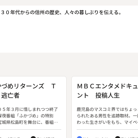
和３０年代からの信州の歴史、人々の暮しぶりを伝える。
かづめリターンズ Ｔ
ＭＢＣエンタメドキ
Ｅ逃亡者
ント 投稿人生
０５年３月に惜しまれつつ終了
鹿児島のマスコミ界ではちょっ
深夜番組「ふかづめ」の特別
られたある男性を追跡取材。一
宮城県松島町を舞台に、番組Ｍ
わった生きがいをもち、マイペ
マサトとディレクターのムツオ
で暮らす彼の人生にスポットを
人服姿となり、ハンター町民た
る。◆彼の趣味は新聞に投稿す