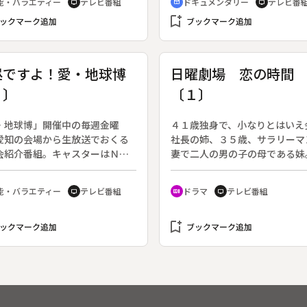
能・バラエティー
テレビ番組
ドキュメンタリー
テレビ番
tv
cinematic_blur
tv
「携帯電話のカメラ」から逃れ
と、懸賞に応募すること、そし
bookmark_add
、６時間で町を縦断して脱出を
ックマーク追加
レビに「映り込む」こと。催し
ブックマーク追加
。
初日や施設のオープンなど、取
メラが出そうな現場には必ず現
る。家には自分が映りこんだ新
昼ですよ！愛・地球博
日曜劇場 恋の時間
事やテレビニュースの録画が大
１〕
〔１〕
保管されていた。一体何が彼を
立てるのか。
・地球博」開催中の毎週金曜
４１歳独身で、小なりとはいえ
愛知の会場から生放送でおくる
社長の姉、３５歳、サラリーマ
会紹介番組。キャスターはＮＨ
妻で二人の男の子の母である妹
古屋放送局の石井麻由子、森山
場も生き方も違う姉妹に突然「
アナウンサー。レポーターは杉
時間」が訪れたことから始まる
能・バラエティー
テレビ番組
ドラマ
テレビ番組
tv
recent_actors
tv
陽。◆第１回は長久手会場から
とロマンスを描く。（１２月２
継。ＮＨＫ愛・地球博テーマソ
終了、全１０回）◆「母の誕生
「ココロツタエ」を歌う夏川り
bookmark_add
レゼントにイタリアで時計を買
ックマーク追加
ブックマーク追加
ゲストに迎え、「愛・地球博」
から、私が４０万払うから２０
どころを紹介していく。
ろしくね。」姉・雪枝からの電
は、香里が言い返そうとしたと
は既に切れている。この姉妹の
は常にそんな感じで進んでいた