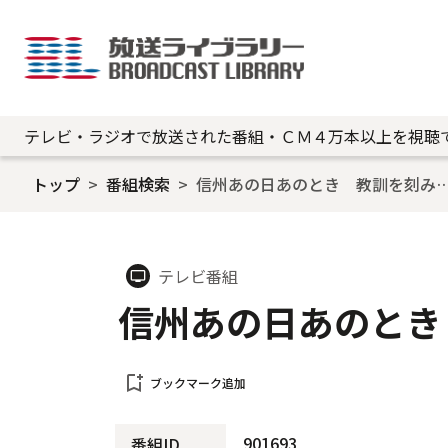
テレビ・ラジオで放送された番組・ＣＭ４万本以上を視聴
トップ
番組検索
信州あの日あのとき 教訓を刻み
テレビ番組
tv
信州あの日あのとき
bookmark_add
ブックマーク追加
901693
番組ID