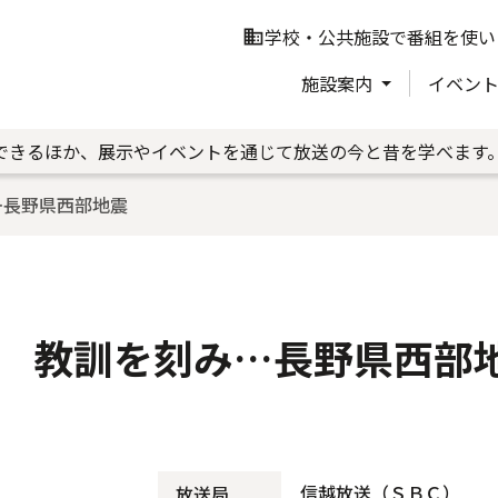
学校・公共施設で番組を使い
business
施設案内
イベン
できるほか、展示やイベントを通じて放送の今と昔を学べます
…長野県西部地震
 教訓を刻み…長野県西部
信越放送（ＳＢＣ）
放送局