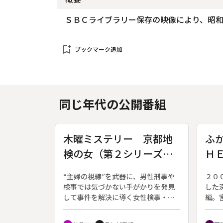
ＳＢＣライブラリー保存の映像により、昭
bookmark_add
ブックマーク追加
同じ年代の公開番組
木曜ミステリー 京都地
ふ
検の女（第２シリーズ）
Ｈ
〔１〕
“主婦の視線”を武器に、男性刑事や
２０
検事では気づかない手がかりを発見
した
して事件を解決に導く女性検事・鶴
編。
丸あやを主人公にしたシリーズの第
Ｃの
２弾。第１回には「新・京都迷宮案
が囚